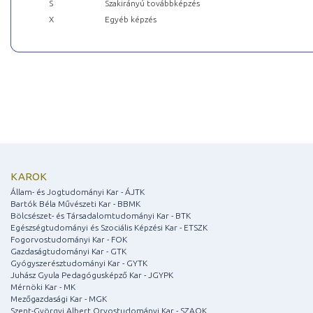
S
Szakirányú továbbképzés
X
Egyéb képzés
KAROK
Állam- és Jogtudományi Kar - ÁJTK
Bartók Béla Művészeti Kar - BBMK
Bölcsészet- és Társadalomtudományi Kar - BTK
Egészségtudományi és Szociális Képzési Kar - ETSZK
Fogorvostudományi Kar - FOK
Gazdaságtudományi Kar - GTK
Gyógyszerésztudományi Kar - GYTK
Juhász Gyula Pedagógusképző Kar - JGYPK
Mérnöki Kar - MK
Mezőgazdasági Kar - MGK
Szent-Györgyi Albert Orvostudományi Kar - SZAOK