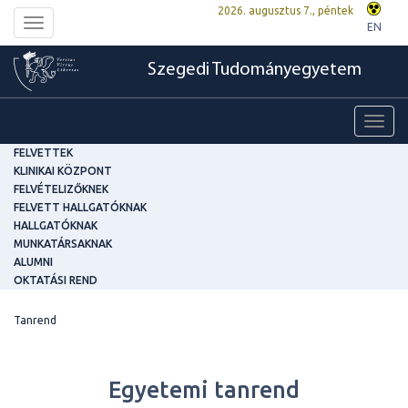
2026. augusztus 7., péntek
Toggle
EN
navigation
Szegedi Tudományegyetem
Toggl
navig
FELVETTEK
KLINIKAI KÖZPONT
FELVÉTELIZŐKNEK
FELVETT HALLGATÓKNAK
HALLGATÓKNAK
MUNKATÁRSAKNAK
ALUMNI
OKTATÁSI REND
Tanrend
Egyetemi tanrend