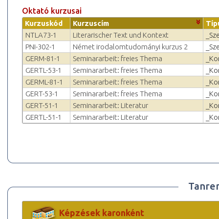
Oktató kurzusai
Kurzuskód
Kurzuscím
Típ
NTLA73-1
Literarischer Text und Kontext
_Sz
PNI-302-1
Német irodalomtudományi kurzus 2
_Sz
GERM-81-1
Seminararbeit: freies Thema
_Ko
GERTL-53-1
Seminararbeit: freies Thema
_Ko
GERML-81-1
Seminararbeit: freies Thema
_Ko
GERT-53-1
Seminararbeit: freies Thema
_Ko
GERT-51-1
Seminararbeit: Literatur
_Ko
GERTL-51-1
Seminararbeit: Literatur
_Ko
Tanre
Képzések karonként