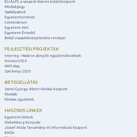
ELI-ALPS, a szegedi lézeres kutatóközpont
Minőségügy
Szabályzatok
Egyetemtörténet
Centenárium
Egyetemi élet
Egyetemi Értesítő
Belső visszaélés-bejelentési rendszer
FEJLESZTÉSI PROJEKTEK
Interreg - Határon átnyúló együttműködések
Horizon2020
NKFI alap
Széchenyi 2020
BETEGELLÁTÁS
Szent-Györgyi Albert Klinikai Központ
Klinikák
Klinikai ügyeletek
HASZNOS LINKEK
Egyetemi klubok
Klebelsberg Könyvtár
József Attila Tanulmányi és Információs Központ
EHÖK