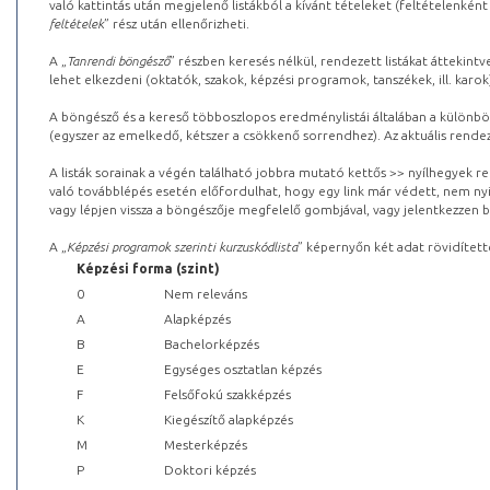
való kattintás után megjelenő listákból a kívánt tételeket (feltételenként
feltételek
” rész után ellenőrizheti.
A „
Tanrendi böngésző
” részben keresés nélkül, rendezett listákat áttekin
lehet elkezdeni (oktatók, szakok, képzési programok, tanszékek, ill. karok
A böngésző és a kereső többoszlopos eredménylistái általában a különböz
(egyszer az emelkedő, kétszer a csökkenő sorrendhez). Az aktuális rendez
A listák sorainak a végén található jobbra mutató kettős >> nyílhegyek r
való továbblépés esetén előfordulhat, hogy egy link már védett, nem nyi
vagy lépjen vissza a böngészője megfelelő gombjával, vagy jelentkezzen be
A „
Képzési programok szerinti kurzuskódlista
” képernyőn két adat rövidített
Képzési forma (szint)
0
Nem releváns
A
Alapképzés
B
Bachelorképzés
E
Egységes osztatlan képzés
F
Felsőfokú szakképzés
K
Kiegészítő alapképzés
M
Mesterképzés
P
Doktori képzés