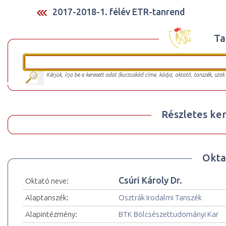
2017-2018-1. félév ETR-tanrend
Ta
Kérjük, írja be a keresett adat (kurzuskód címe, kódja, oktató, tanszék, szak
Részletes ker
Okta
Csúri Károly Dr.
Oktató neve:
Alaptanszék:
Osztrák Irodalmi Tanszék
Alapintézmény:
BTK Bölcsészettudományi Kar