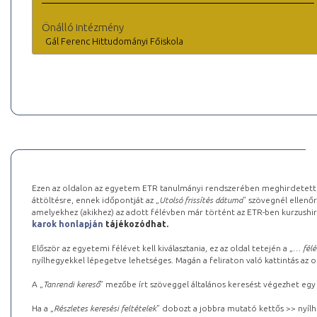
Önálló intézmény
Gál Ferenc Hittudományi Főiskola
Ezen az oldalon az egyetem ETR tanulmányi rendszerében meghirdetett k
áttöltésre, ennek időpontját az „
Utolsó frissítés dátuma
” szövegnél ellenőr
amelyekhez (akikhez) az adott félévben már történt az ETR-ben kurzushi
karok honlapján
tájékozódhat.
Először az egyetemi félévet kell kiválasztania, ez az oldal tetején a „
… félé
nyílhegyekkel lépegetve lehetséges. Magán a feliraton való kattintás az old
A „
Tanrendi kereső
” mezőbe írt szöveggel általános keresést végezhet egy
Ha a „
Részletes keresési feltételek
” dobozt a jobbra mutató kettős >> nyílh