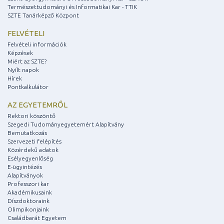
Természettudományi és Informatikai Kar - TTIK
SZTE Tanárképző Központ
FELVÉTELI
Felvételi információk
Képzések
Miért az SZTE?
Nyílt napok
Hírek
Pontkalkulátor
AZ EGYETEMRŐL
Rektori köszöntő
Szegedi Tudományegyetemért Alapítvány
Bemutatkozás
Szervezeti felépítés
Közérdekű adatok
Esélyegyenlőség
E-ügyintézés
Alapítványok
Professzori kar
Akadémikusaink
Díszdoktoraink
Olimpikonjaink
Családbarát Egyetem