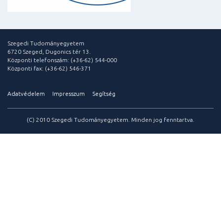
Szegedi Tudományegyetem
6720 Szeged, Dugonics tér 13.
Központi telefonszám: (+36-62) 544-000
Központi fax: (+36-62) 546-371
Adatvédelem
Impresszum
Segítség
(C) 2010 Szegedi Tudományegyetem. Minden jog fenntartva.