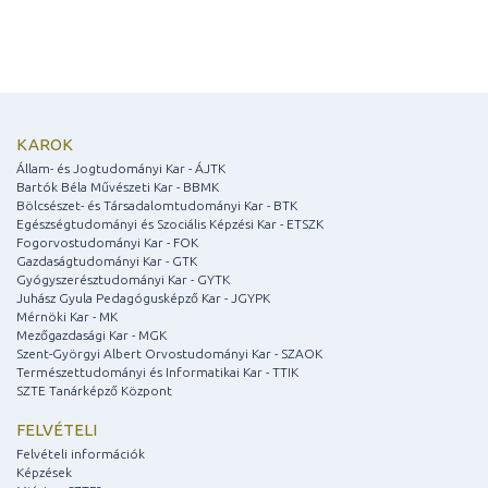
KAROK
Állam- és Jogtudományi Kar - ÁJTK
Bartók Béla Művészeti Kar - BBMK
Bölcsészet- és Társadalomtudományi Kar - BTK
Egészségtudományi és Szociális Képzési Kar - ETSZK
Fogorvostudományi Kar - FOK
Gazdaságtudományi Kar - GTK
Gyógyszerésztudományi Kar - GYTK
Juhász Gyula Pedagógusképző Kar - JGYPK
Mérnöki Kar - MK
Mezőgazdasági Kar - MGK
Szent-Györgyi Albert Orvostudományi Kar - SZAOK
Természettudományi és Informatikai Kar - TTIK
SZTE Tanárképző Központ
FELVÉTELI
Felvételi információk
Képzések