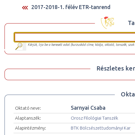
2017-2018-1. félév ETR-tanrend
Ta
Kérjük, írja be a keresett adat (kurzuskód címe, kódja, oktató, tanszék, szak
Részletes ker
Okta
Sarnyai Csaba
Oktató neve:
Alaptanszék:
Orosz Filológiai Tanszék
Alapintézmény:
BTK Bölcsészettudományi Kar