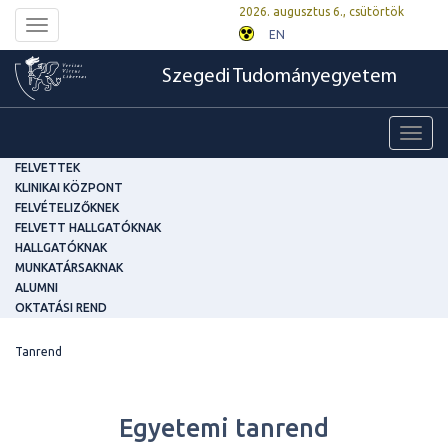
2026. augusztus 6., csütörtök
Toggle
EN
navigation
Szegedi Tudományegyetem
Toggl
navig
FELVETTEK
KLINIKAI KÖZPONT
FELVÉTELIZŐKNEK
FELVETT HALLGATÓKNAK
HALLGATÓKNAK
MUNKATÁRSAKNAK
ALUMNI
OKTATÁSI REND
Tanrend
Egyetemi tanrend