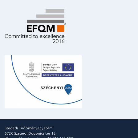
Szegedi Tudományegyetem
6720 Szeged, Dugonics tér 13.