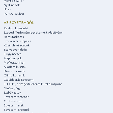
Miért az SZTE?
Nyílt napok
Hírek
Pontkalkulátor
AZ EGYETEMRŐL
Rektori köszöntő
Szegedi Tudományegyetemért Alapítvány
Bemutatkozás
Szervezeti felépítés
Közérdekű adatok
Esélyegyenlőség
E-ügyintézés
Alapítványok
Professzori kar
Akadémikusaink
Díszdoktoraink
Olimpikonjaink
Családbarát Egyetem
ELI-ALPS, a szegedi lézeres kutatóközpont
Minőségügy
Szabályzatok
Egyetemtörténet
Centenárium
Egyetemi élet
Egyetemi Értesítő