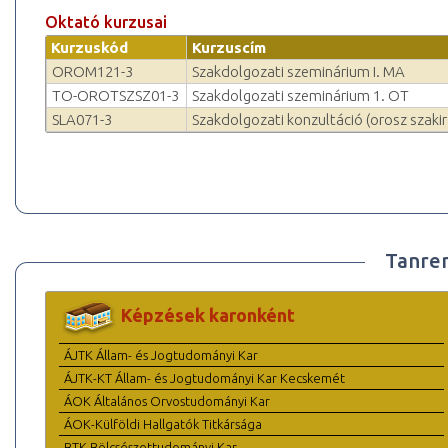
Oktató kurzusai
Kurzuskód
Kurzuscím
OROM121-3
Szakdolgozati szeminárium I. MA
TO-OROTSZSZ01-3
Szakdolgozati szeminárium 1. OT
SLA071-3
Szakdolgozati konzultáció (orosz szaki
Tanre
Képzések karonként
ÁJTK Állam- és Jogtudományi Kar
ÁJTK-KT Állam- és Jogtudományi Kar Kecskemét
ÁOK Általános Orvostudományi Kar
ÁOK-Külföldi Hallgatók Titkársága
BTK Bölcsészettudományi Kar