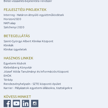
Belső visszaélés-bejelentési rendszer
FEJLESZTÉSI PROJEKTEK
Interreg - Határon átnyúló együttműködések
Horizon2020
NKFI alap
Széchenyi 2020
BETEGELLÁTÁS
Szent-Györgyi Albert Klinikai Központ
Klinikák
Klinikai ügyeletek
HASZNOS LINKEK
Egyetemi klubok
Klebelsberg Könyvtár
József Attila Tanulmányi és Információs Központ
EHÖK
Térkép
Rendezvényhelyszín - SZTE központi épület
Karrier - Pályázatok egyetemi állásokra, tisztségekre
KÖVESS MINKET