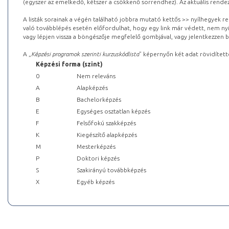
(egyszer az emelkedő, kétszer a csökkenő sorrendhez). Az aktuális rendez
A listák sorainak a végén található jobbra mutató kettős >> nyílhegyek r
való továbblépés esetén előfordulhat, hogy egy link már védett, nem nyi
vagy lépjen vissza a böngészője megfelelő gombjával, vagy jelentkezzen be
A „
Képzési programok szerinti kurzuskódlista
” képernyőn két adat rövidített
Képzési forma (szint)
0
Nem releváns
A
Alapképzés
B
Bachelorképzés
E
Egységes osztatlan képzés
F
Felsőfokú szakképzés
K
Kiegészítő alapképzés
M
Mesterképzés
P
Doktori képzés
S
Szakirányú továbbképzés
X
Egyéb képzés