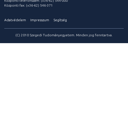
Központi telefonszám: (+36-62) 544-000
Központi fax: (+36-62) 546-371
Adatvédelem
Impresszum
Segítség
(C) 2010 Szegedi Tudományegyetem. Minden jog fenntartva.