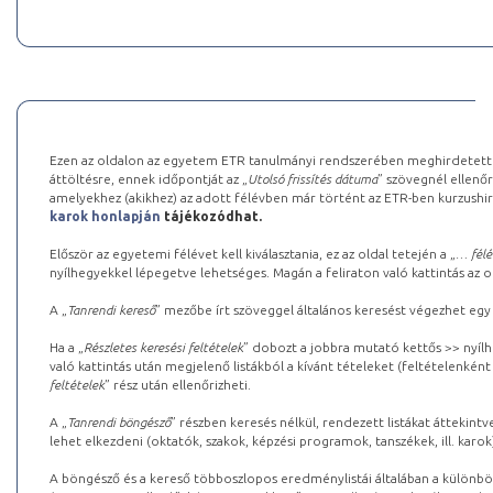
Ezen az oldalon az egyetem ETR tanulmányi rendszerében meghirdetett k
áttöltésre, ennek időpontját az „
Utolsó frissítés dátuma
” szövegnél ellenőr
amelyekhez (akikhez) az adott félévben már történt az ETR-ben kurzushi
karok honlapján
tájékozódhat.
Először az egyetemi félévet kell kiválasztania, ez az oldal tetején a „
… félé
nyílhegyekkel lépegetve lehetséges. Magán a feliraton való kattintás az old
A „
Tanrendi kereső
” mezőbe írt szöveggel általános keresést végezhet egy
Ha a „
Részletes keresési feltételek
” dobozt a jobbra mutató kettős >> nyílh
való kattintás után megjelenő listákból a kívánt tételeket (feltételenként
feltételek
” rész után ellenőrizheti.
A „
Tanrendi böngésző
” részben keresés nélkül, rendezett listákat áttekin
lehet elkezdeni (oktatók, szakok, képzési programok, tanszékek, ill. karok
A böngésző és a kereső többoszlopos eredménylistái általában a különböz