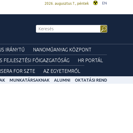
EN
2026. augusztus 7., péntek
S IRÁNYTŰ
NANOMŰANYAG KÖZPONT
ÉS FEJLESZTÉSI FŐIGAZGATÓSÁG
HR PORTÁL
SERA FOR SZTE
AZ EGYETEMRŐL
AK
MUNKATÁRSAKNAK
ALUMNI
OKTATÁSI REND