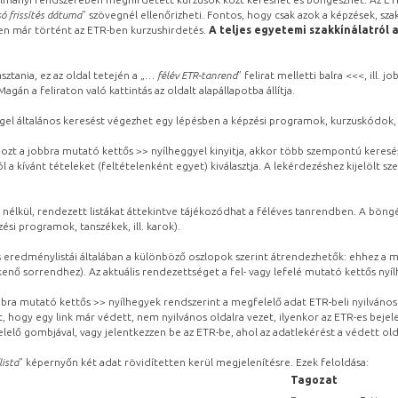
ó frissítés dátuma
” szövegnél ellenőrizheti. Fontos, hogy csak azok a képzések, sza
ben már történt az ETR-ben kurzushirdetés.
A teljes egyetemi szakkínálatról 
sztania, ez az oldal tetején a „
… félév ETR-tanrend
” felirat melletti balra <<<, ill.
gán a feliraton való kattintás az oldalt alapállapotba állítja.
gel általános keresést végezhet egy lépésben a képzési programok, kurzuskódok, 
ozt a jobbra mutató kettős >> nyílheggyel kinyitja, akkor több szempontú keresé
l a kívánt tételeket (feltételenként egyet) kiválasztja. A lekérdezéshez kijelölt s
 nélkül, rendezett listákat áttekintve tájékozódhat a féléves tanrendben. A böng
ési programok, tanszékek, ill. karok).
eredménylistái általában a különböző oszlopok szerint átrendezhetők: ehhez a me
kenő sorrendhez). Az aktuális rendezettséget a fel- vagy lefelé mutató kettős nyí
obbra mutató kettős >> nyílhegyek rendszerint a megfelelő adat ETR-beli nyilváno
, hogy egy link már védett, nem nyilvános oldalra vezet, ilyenkor az ETR-es beje
lelő gombjával, vagy jelentkezzen be az ETR-be, ahol az adatlekérést a védett olda
lista
” képernyőn két adat rövidítetten kerül megjelenítésre. Ezek feloldása:
Tagozat