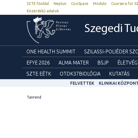
SZTE főoldal
Neptun
CooSpace
Modulo
Coursera for S
Közérdekű adatok
Szegedi T
ONE HEALTH SUMMIT
SZILASSI-POLIÉDER S
EFYE 2026
ALMA MATER
BSJP
ÉLETVÉG
SZTE EÉTK
OTDK37BIOLÓGIA
KUTATÁS
FELVETTEK
KLINIKAI KÖZPON
Tanrend