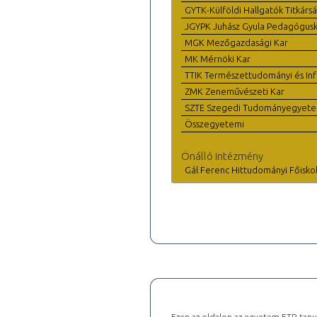
GYTK-Külföldi Hallgatók Titkárs
JGYPK Juhász Gyula Pedagógus
MGK Mezőgazdasági Kar
MK Mérnöki Kar
TTIK Természettudományi és Inf
ZMK Zeneművészeti Kar
SZTE Szegedi Tudományegyet
Összegyetemi
Önálló intézmény
Gál Ferenc Hittudományi Főisko
Ezen az oldalon az egyetem ETR tanu