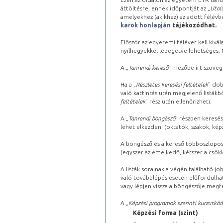
áttöltésre, ennek időpontját az „
Utols
amelyekhez (akikhez) az adott félév
karok honlapján
tájékozódhat.
Először az egyetemi félévet kell kivála
nyílhegyekkel lépegetve lehetséges. Ma
A „
Tanrendi kereső
” mezőbe írt szöveg
Ha a „
Részletes keresési feltételek
” dob
való kattintás után megjelenő listákbó
feltételek
” rész után ellenőrizheti.
A „
Tanrendi böngésző
” részben keresés
lehet elkezdeni (oktatók, szakok, képz
A böngésző és a kereső többoszlopos 
(egyszer az emelkedő, kétszer a csök
A listák sorainak a végén található j
való továbblépés esetén előfordulhat
vagy lépjen vissza a böngészője megfe
A „
Képzési programok szerinti kurzuskód
Képzési forma (szint)