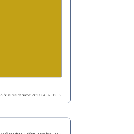
ó frissítés dátuma: 2017.04.07. 12:52
-ből az adatok időszakosan kerülnek