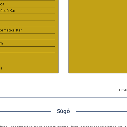
ága
képző Kar
ormatikai Kar
em
la
Utols
Súgó
lmányi rendszerében meghirdetett kurzusok közt kereshet és böngészhet. Az ETR