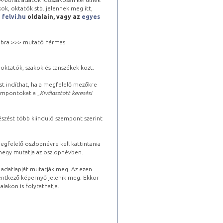
kok, oktatók stb. jelennek meg itt,
a
felvi.hu
oldalain, vagy az
egyes
 jobbra >>> mutató hármas
oktatók, szakok és tanszékek közt.
st indíthat, ha a megfelelő mezőkre
zempontokat a „
Kiválasztott keresési
észést több kiinduló szempont szerint
gfelelő oszlopnévre kell kattintania
lhegy mutatja az oszlopnévben.
s adatlapját mutatják meg. Az ezen
lentkező képernyő jelenik meg. Ekkor
lakon is folytathatja.