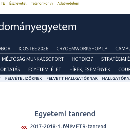
ZTE
Észrevétel
Telefonkönyv
Adatvédelem
udományegyetem
ZOBOR
ICOSTEE 2026
CRYOEMWORKSHOP LP
CAMPU
I MÉLTÓSÁG MUNKACSOPORT
HOTDK37
STRATÉGIAI 
OKTATÁS
EGYETEMI ÉLET
HÍREK, ESEMÉNYEK
COUR
T
FELVÉTELIZŐKNEK
FELVETT HALLGATÓKNAK
HALLGATÓKN
Egyetemi tanrend
2017-2018-1. félév ETR-tanrend