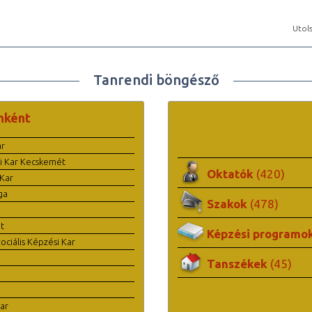
Utols
Tanrendi böngésző
nként
ar
i Kar Kecskemét
Oktatók
(420)
Kar
ga
Szakok
(478)
t
Képzési programo
ciális Képzési Kar
Tanszékek
(45)
ar