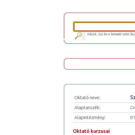
Kérjük, írja be a keresett adat (k
S
Oktató neve:
Alaptanszék:
Or
Alapintézmény:
BT
Oktató kurzusai