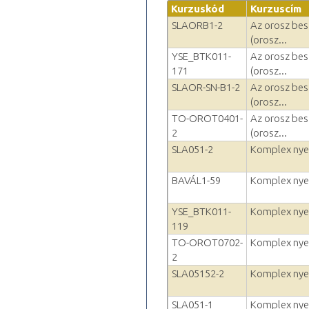
Kurzuskód
Kurzuscím
SLAORB1-2
Az orosz bes
(orosz...
YSE_BTK011-
Az orosz bes
171
(orosz...
SLAOR-SN-B1-2
Az orosz bes
(orosz...
TO-OROT0401-
Az orosz bes
2
(orosz...
SLA051-2
Komplex nyelv
BAVÁL1-59
Komplex nyelv
YSE_BTK011-
Komplex nyelv
119
TO-OROT0702-
Komplex nyelv
2
SLA05152-2
Komplex nyelv
SLA051-1
Komplex nyelv