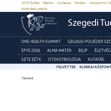
SZTE főoldal
Neptun
CooSpace
Modulo
Coursera for S
Közérdekű adatok
Szegedi T
ONE HEALTH SUMMIT
SZILASSI-POLIÉDER S
EFYE 2026
ALMA MATER
BSJP
ÉLETVÉG
SZTE EÉTK
OTDK37BIOLÓGIA
KUTATÁS
FELVETTEK
KLINIKAI KÖZPON
Tanrend