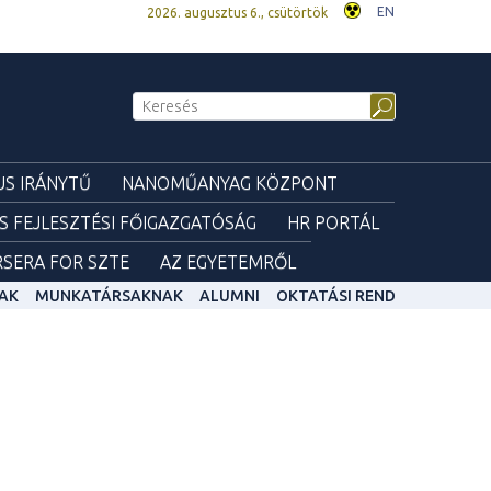
EN
2026. augusztus 6., csütörtök
S IRÁNYTŰ
NANOMŰANYAG KÖZPONT
ÉS FEJLESZTÉSI FŐIGAZGATÓSÁG
HR PORTÁL
SERA FOR SZTE
AZ EGYETEMRŐL
AK
MUNKATÁRSAKNAK
ALUMNI
OKTATÁSI REND