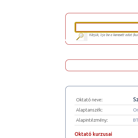
Kérjük, írja be a keresett adat (k
S
Oktató neve:
Alaptanszék:
Or
Alapintézmény:
BT
Oktató kurzusai