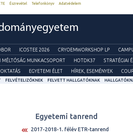
ZTE
Észrevétel
Telefonkönyv
Adatvédelem
udományegyetem
ZOBOR
ICOSTEE 2026
CRYOEMWORKSHOP LP
CAMPU
I MÉLTÓSÁG MUNKACSOPORT
HOTDK37
STRATÉGIAI 
OKTATÁS
EGYETEMI ÉLET
HÍREK, ESEMÉNYEK
COUR
T
FELVÉTELIZŐKNEK
FELVETT HALLGATÓKNAK
HALLGATÓKN
Egyetemi tanrend
2017-2018-1. félév ETR-tanrend