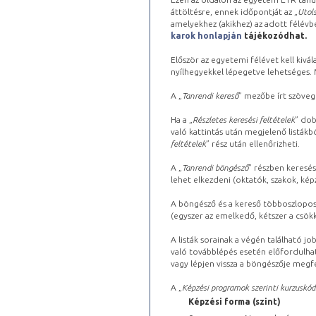
áttöltésre, ennek időpontját az „
Utols
amelyekhez (akikhez) az adott félév
karok honlapján
tájékozódhat.
Először az egyetemi félévet kell kivála
nyílhegyekkel lépegetve lehetséges. Ma
A „
Tanrendi kereső
” mezőbe írt szöveg
Ha a „
Részletes keresési feltételek
” dob
való kattintás után megjelenő listákbó
feltételek
” rész után ellenőrizheti.
A „
Tanrendi böngésző
” részben keresés
lehet elkezdeni (oktatók, szakok, képz
A böngésző és a kereső többoszlopos 
(egyszer az emelkedő, kétszer a csök
A listák sorainak a végén található j
való továbblépés esetén előfordulhat
vagy lépjen vissza a böngészője megfe
A „
Képzési programok szerinti kurzuskód
Képzési forma (szint)