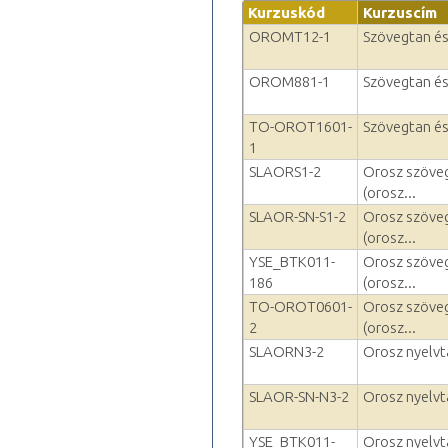
Kurzuskód
Kurzuscím
OROMT12-1
Szövegtan és 
OROM881-1
Szövegtan és 
TO-OROT1601-
Szövegtan és 
1
SLAORS1-2
Orosz szöveg
(orosz...
SLAOR-SN-S1-2
Orosz szöveg
(orosz...
YSE_BTK011-
Orosz szöveg
186
(orosz...
TO-OROT0601-
Orosz szöveg
2
(orosz...
SLAORN3-2
Orosz nyelvta
SLAOR-SN-N3-2
Orosz nyelvta
YSE_BTK011-
Orosz nyelvta