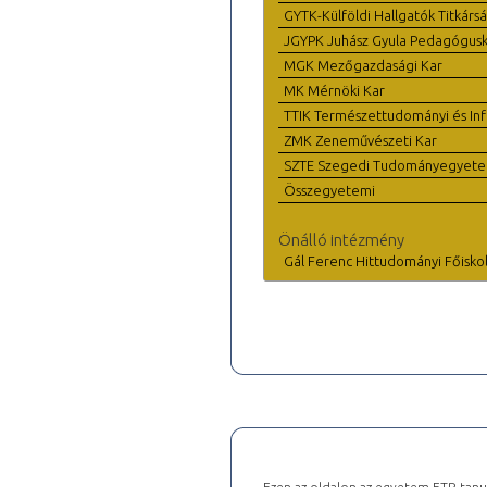
GYTK-Külföldi Hallgatók Titkárs
JGYPK Juhász Gyula Pedagógus
MGK Mezőgazdasági Kar
MK Mérnöki Kar
TTIK Természettudományi és Inf
ZMK Zeneművészeti Kar
SZTE Szegedi Tudományegyet
Összegyetemi
Önálló intézmény
Gál Ferenc Hittudományi Főisko
Ezen az oldalon az egyetem ETR tanu