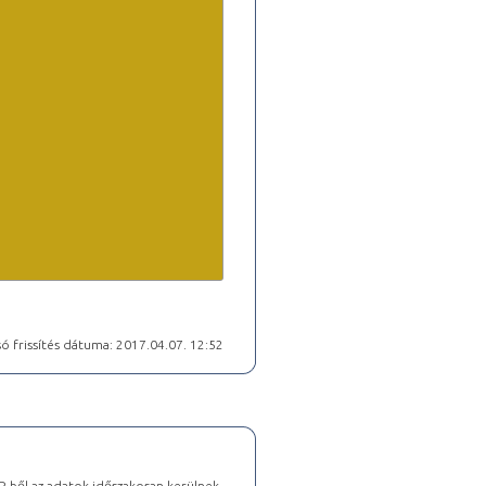
ó frissítés dátuma: 2017.04.07. 12:52
-ből az adatok időszakosan kerülnek