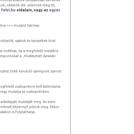
kok, oktatók stb. jelennek meg itt,
a
felvi.hu
oldalain, vagy az
egyes
 jobbra >>> mutató hármas
oktatók, szakok és tanszékek közt.
st indíthat, ha a megfelelő mezőkre
zempontokat a „
Kiválasztott keresési
észést több kiinduló szempont szerint
gfelelő oszlopnévre kell kattintania
lhegy mutatja az oszlopnévben.
s adatlapját mutatják meg. Az ezen
lentkező képernyő jelenik meg. Ekkor
lakon is folytathatja.