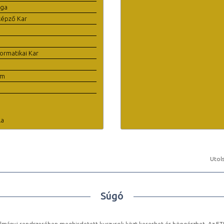
ága
képző Kar
ormatikai Kar
em
la
Utols
Súgó
lmányi rendszerében meghirdetett kurzusok közt kereshet és böngészhet. Az ETR