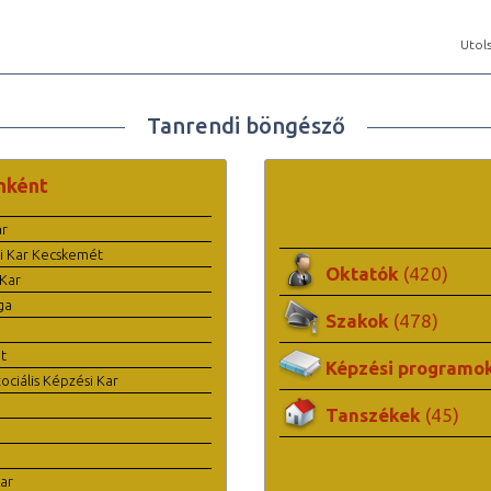
Utols
Tanrendi böngésző
nként
ar
i Kar Kecskemét
Oktatók
(420)
Kar
ga
Szakok
(478)
t
Képzési programo
ciális Képzési Kar
Tanszékek
(45)
ar