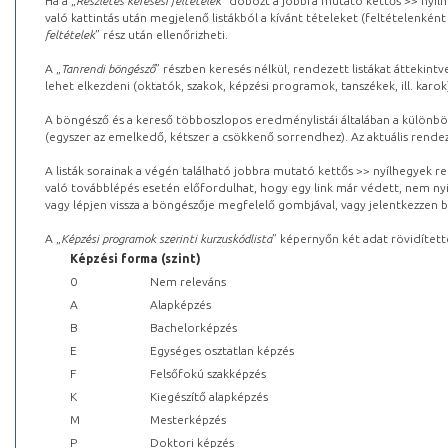
Ha a „
Részletes keresési feltételek
” dobozt a jobbra mutató kettős >> nyílh
való kattintás után megjelenő listákból a kívánt tételeket (feltételenként
feltételek
” rész után ellenőrizheti.
A „
Tanrendi böngésző
” részben keresés nélkül, rendezett listákat áttekin
lehet elkezdeni (oktatók, szakok, képzési programok, tanszékek, ill. karok
A böngésző és a kereső többoszlopos eredménylistái általában a különböz
(egyszer az emelkedő, kétszer a csökkenő sorrendhez). Az aktuális rendez
A listák sorainak a végén található jobbra mutató kettős >> nyílhegyek r
való továbblépés esetén előfordulhat, hogy egy link már védett, nem nyi
vagy lépjen vissza a böngészője megfelelő gombjával, vagy jelentkezzen be
A „
Képzési programok szerinti kurzuskódlista
” képernyőn két adat rövidített
Képzési forma (szint)
0
Nem releváns
A
Alapképzés
B
Bachelorképzés
E
Egységes osztatlan képzés
F
Felsőfokú szakképzés
K
Kiegészítő alapképzés
M
Mesterképzés
P
Doktori képzés