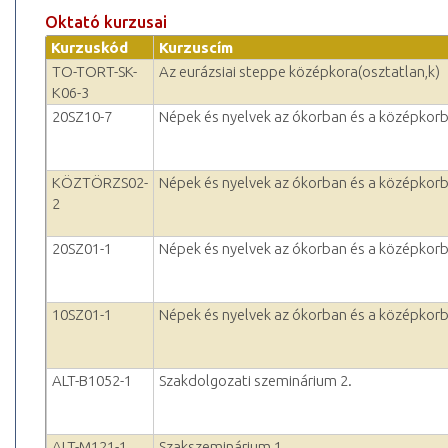
Oktató kurzusai
Kurzuskód
Kurzuscím
TO-TORT-SK-
Az eurázsiai steppe középkora(osztatlan,k)
K06-3
20SZ10-7
Népek és nyelvek az ókorban és a középkor
KÖZTÖRZS02-
Népek és nyelvek az ókorban és a középkor
2
20SZ01-1
Népek és nyelvek az ókorban és a középkor
10SZ01-1
Népek és nyelvek az ókorban és a középkor
ALT-B1052-1
Szakdolgozati szeminárium 2.
ALT-M121-1
Szakszeminárium 1.