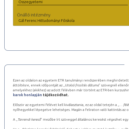
Összegyetemi
Önálló intézmény
Gál Ferenc Hittudományi Főiskola
Ezen az oldalon az egyetem ETR tanulmányi rendszerében meghirdetett k
áttöltésre, ennek időpontját az „
Utolsó frissítés dátuma
” szövegnél ellenőr
amelyekhez (akikhez) az adott félévben már történt az ETR-ben kurzushi
karok honlapján
tájékozódhat.
Először az egyetemi félévet kell kiválasztania, ez az oldal tetején a „
… félé
nyílhegyekkel lépegetve lehetséges. Magán a feliraton való kattintás az old
A „
Tanrendi kereső
” mezőbe írt szöveggel általános keresést végezhet egy