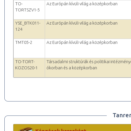
TO-
Az Európán kívüli világ a középkorban
TORTSZV1-5
YSE_BTK011-
Az Európán kívüli világ a középkorban
124
TMT05-2
Az Európán kívüli világ a középkorban
TO-TORT-
Társadalmi struktúrák és politikai intézmény
KOZOS20-1
ókorban és a középkorban
Tanre