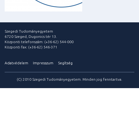
Szegedi Tudományegyetem
6720 Szeged, Dugonics tér 13.
Központi telefonszám: (+36-62) 544-000
Központi fax: (+36-62) 546-371
Adatvédelem
Impresszum
Segítség
(C) 2010 Szegedi Tudományegyetem. Minden jog fenntartva.