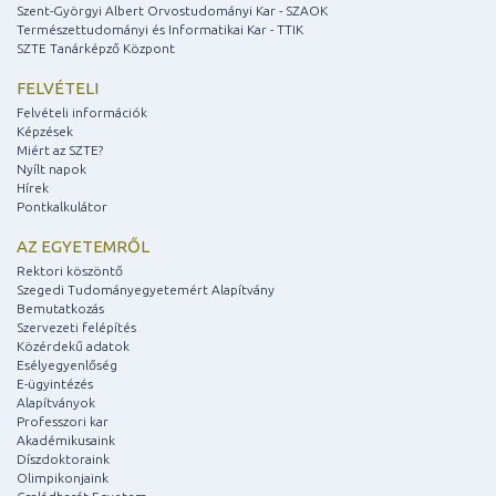
Szent-Györgyi Albert Orvostudományi Kar - SZAOK
Természettudományi és Informatikai Kar - TTIK
SZTE Tanárképző Központ
FELVÉTELI
Felvételi információk
Képzések
Miért az SZTE?
Nyílt napok
Hírek
Pontkalkulátor
AZ EGYETEMRŐL
Rektori köszöntő
Szegedi Tudományegyetemért Alapítvány
Bemutatkozás
Szervezeti felépítés
Közérdekű adatok
Esélyegyenlőség
E-ügyintézés
Alapítványok
Professzori kar
Akadémikusaink
Díszdoktoraink
Olimpikonjaink