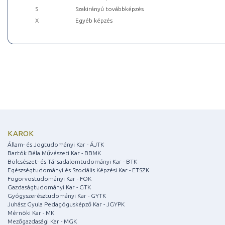
S
Szakirányú továbbképzés
X
Egyéb képzés
KAROK
Állam- és Jogtudományi Kar - ÁJTK
Bartók Béla Művészeti Kar - BBMK
Bölcsészet- és Társadalomtudományi Kar - BTK
Egészségtudományi és Szociális Képzési Kar - ETSZK
Fogorvostudományi Kar - FOK
Gazdaságtudományi Kar - GTK
Gyógyszerésztudományi Kar - GYTK
Juhász Gyula Pedagógusképző Kar - JGYPK
Mérnöki Kar - MK
Mezőgazdasági Kar - MGK