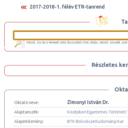
2017-2018-1. félév ETR-tanrend
Ta
Kérjük, írja be a keresett adat (kurzuskód címe, kódja, oktató, tanszék, szak
Részletes ker
Okta
Zimonyi István Dr.
Oktató neve:
Alaptanszék:
Középkori Egyetemes Történeti 
Alapintézmény:
BTK Bölcsészettudományi Kar