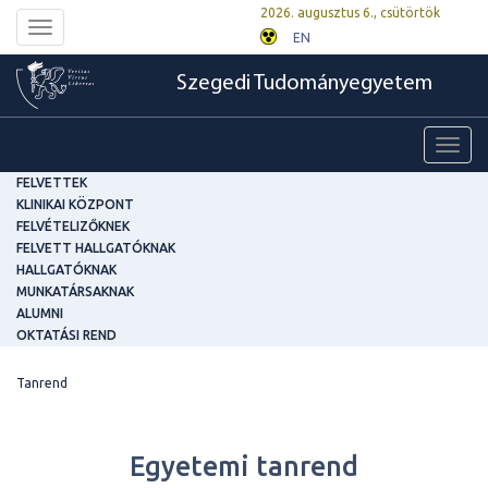
2026. augusztus 6., csütörtök
Toggle
EN
navigation
Szegedi Tudományegyetem
Toggl
navig
FELVETTEK
KLINIKAI KÖZPONT
FELVÉTELIZŐKNEK
FELVETT HALLGATÓKNAK
HALLGATÓKNAK
MUNKATÁRSAKNAK
ALUMNI
OKTATÁSI REND
Tanrend
Egyetemi tanrend