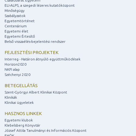
Családbarát Egyetem
ELI-ALPS, a szegedi lézeres kutatóközpont
Minőségügy
Szabályzatok
Egyetemtörténet
Centenárium
Egyetemi élet
Egyetemi Értesítő
Belső visszaélés-bejelentési rendszer
FEJLESZTÉSI PROJEKTEK
Interreg - Határon átnyúló együttműködések
Horizon2020
NKFI alap
Széchenyi 2020
BETEGELLÁTÁS
Szent-Györgyi Albert Klinikai Központ
Klinikák
Klinikai ügyeletek
HASZNOS LINKEK
Egyetemi klubok
Klebelsberg Könyvtár
József Attila Tanulmányi és Információs Központ
EHÖK