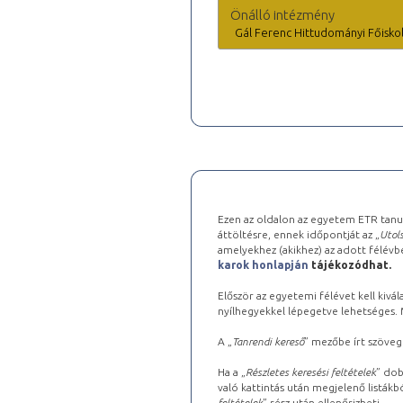
Önálló intézmény
Gál Ferenc Hittudományi Főisko
Ezen az oldalon az egyetem ETR tanu
áttöltésre, ennek időpontját az „
Utols
amelyekhez (akikhez) az adott félév
karok honlapján
tájékozódhat.
Először az egyetemi félévet kell kivála
nyílhegyekkel lépegetve lehetséges. Ma
A „
Tanrendi kereső
” mezőbe írt szöveg
Ha a „
Részletes keresési feltételek
” dob
való kattintás után megjelenő listákbó
feltételek
” rész után ellenőrizheti.