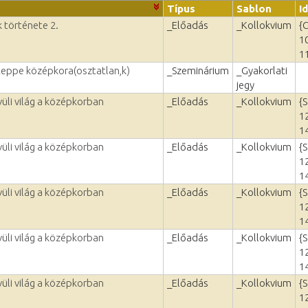
Típus
Sablon
I
k története 2.
_Előadás
_Kollokvium
{
1
1
steppe középkora(osztatlan,k)
_Szeminárium
_Gyakorlati
jegy
üli világ a középkorban
_Előadás
_Kollokvium
{
1
1
üli világ a középkorban
_Előadás
_Kollokvium
{
1
1
üli világ a középkorban
_Előadás
_Kollokvium
{
1
1
üli világ a középkorban
_Előadás
_Kollokvium
{
1
1
üli világ a középkorban
_Előadás
_Kollokvium
{
1