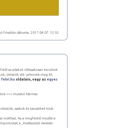
ó frissítés dátuma: 2017.04.07. 12:52
-ből az adatok időszakosan kerülnek
kok, oktatók stb. jelennek meg itt,
a
felvi.hu
oldalain, vagy az
egyes
 jobbra >>> mutató hármas
oktatók, szakok és tanszékek közt.
st indíthat, ha a megfelelő mezőkre
zempontokat a „
Kiválasztott keresési