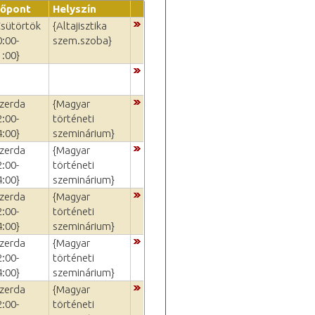
dőpont
Helyszín
Csütörtök
{Altajisztika
0:00-
szem.szoba}
1:00}
Szerda
{Magyar
2:00-
történeti
4:00}
szeminárium}
Szerda
{Magyar
2:00-
történeti
4:00}
szeminárium}
Szerda
{Magyar
2:00-
történeti
4:00}
szeminárium}
Szerda
{Magyar
2:00-
történeti
4:00}
szeminárium}
Szerda
{Magyar
2:00-
történeti