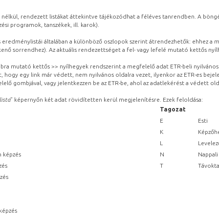
 nélkül, rendezett listákat áttekintve tájékozódhat a féléves tanrendben. A böng
ési programok, tanszékek, ill. karok).
eredménylistái általában a különböző oszlopok szerint átrendezhetők: ehhez a me
kenő sorrendhez). Az aktuális rendezettséget a fel- vagy lefelé mutató kettős nyí
obbra mutató kettős >> nyílhegyek rendszerint a megfelelő adat ETR-beli nyilváno
, hogy egy link már védett, nem nyilvános oldalra vezet, ilyenkor az ETR-es beje
lelő gombjával, vagy jelentkezzen be az ETR-be, ahol az adatlekérést a védett olda
lista
” képernyőn két adat rövidítetten kerül megjelenítésre. Ezek feloldása:
Tagozat
E
Esti
K
Képzőhe
L
Levelez
n képzés
N
Nappali
zés
T
Távokta
pzés
képzés