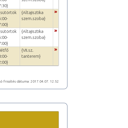
7:30}
Csütörtök
{Altajisztika
6:00-
szem.szoba}
7:00}
Csütörtök
{Altajisztika
6:00-
szem.szoba}
7:00}
Hétfő
{VII.sz.
0:00-
tanterem}
2:00}
ó frissítés dátuma: 2017.04.07. 12:52