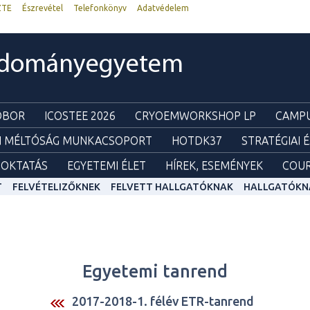
ZTE
Észrevétel
Telefonkönyv
Adatvédelem
udományegyetem
ZOBOR
ICOSTEE 2026
CRYOEMWORKSHOP LP
CAMPU
I MÉLTÓSÁG MUNKACSOPORT
HOTDK37
STRATÉGIAI 
OKTATÁS
EGYETEMI ÉLET
HÍREK, ESEMÉNYEK
COUR
T
FELVÉTELIZŐKNEK
FELVETT HALLGATÓKNAK
HALLGATÓKN
Egyetemi tanrend
2017-2018-1. félév ETR-tanrend