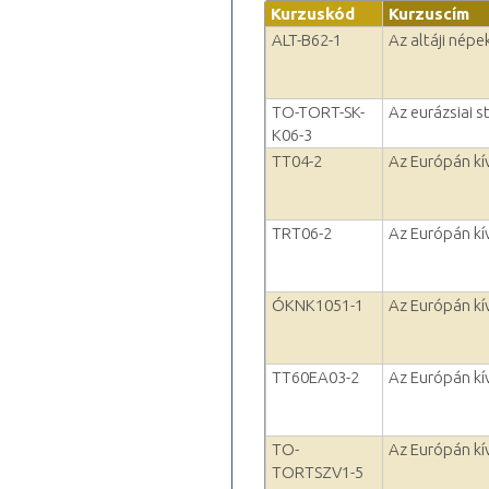
Kurzuskód
Kurzuscím
ALT-B62-1
Az altáji népe
TO-TORT-SK-
Az eurázsiai 
K06-3
TT04-2
Az Európán kív
TRT06-2
Az Európán kív
ÓKNK1051-1
Az Európán kív
TT60EA03-2
Az Európán kív
TO-
Az Európán kív
TORTSZV1-5