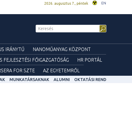
EN
2026. augusztus 7., péntek
S IRÁNYTŰ
NANOMŰANYAG KÖZPONT
ÉS FEJLESZTÉSI FŐIGAZGATÓSÁG
HR PORTÁL
SERA FOR SZTE
AZ EGYETEMRŐL
AK
MUNKATÁRSAKNAK
ALUMNI
OKTATÁSI REND