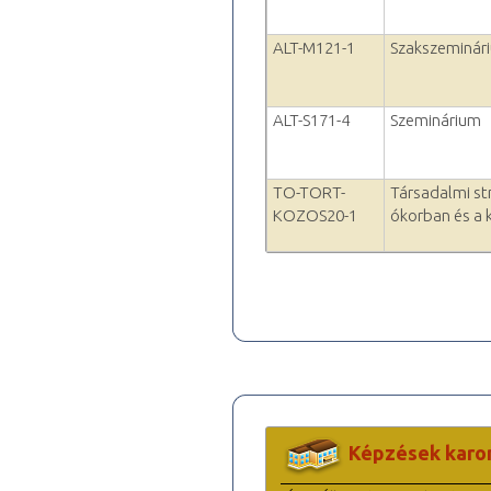
ALT-M121-1
Szakszeminári
ALT-S171-4
Szeminárium
TO-TORT-
Társadalmi str
KOZOS20-1
ókorban és a
Képzések karo