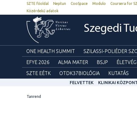
SZTE főoldal
Neptun
CooSpace
Modulo
Coursera for S
Közérdekű adatok
Szegedi T
ONE HEALTH SUMMIT
SZILASSI-POLIÉDER S
EFYE 2026
ALMA MATER
BSJP
ÉLETVÉG
SZTE EÉTK
OTDK37BIOLÓGIA
KUTATÁS
FELVETTEK
KLINIKAI KÖZPON
Tanrend