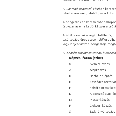
A „
Tanrendi böngésző
” részben keresés
lehet elkezdeni (oktatók, szakok, képz
A böngésző és a kereső többoszlopos 
(egyszer az emelkedő, kétszer a csök
A listák sorainak a végén található j
való továbblépés esetén előfordulhat
vagy lépjen vissza a böngészője megfe
A „
Képzési programok szerinti kurzuskód
Képzési forma (szint)
0
Nem releváns
A
Alapképzés
B
Bachelorképzés
E
Egységes osztatla
F
Felsőfokú szakkép
K
Kiegészítő alapké
M
Mesterképzés
P
Doktori képzés
S
Szakirányú tovább