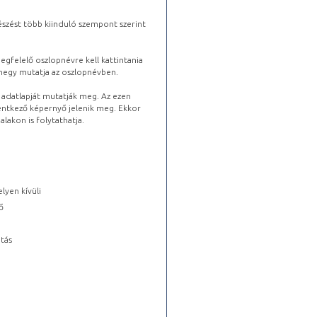
észést több kiinduló szempont szerint
gfelelő oszlopnévre kell kattintania
lhegy mutatja az oszlopnévben.
s adatlapját mutatják meg. Az ezen
lentkező képernyő jelenik meg. Ekkor
lakon is folytathatja.
lyen kívüli
ő
tás