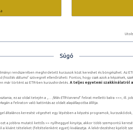
la
Utols
Súgó
lmányi rendszerében meghirdetett kurzusok közt kereshet és böngészhet. Az ETR
ó frissítés dátuma
” szövegnél ellenőrizheti. Fontos, hogy csak azok a képzések, sza
ben már történt az ETR-ben kurzushirdetés.
A teljes egyetemi szakkínálatról 
sztania, ez az oldal tetején a „
… félév ETR-tanrend
” felirat melletti balra <<<, ill.
gán a feliraton való kattintás az oldalt alapállapotba állítja.
gel általános keresést végezhet egy lépésben a képzési programok, kurzuskódok, 
ozt a jobbra mutató kettős >> nyílheggyel kinyitja, akkor több szempontú keresé
l a kívánt tételeket (feltételenként egyet) kiválasztja. A lekérdezéshez kijelölt s