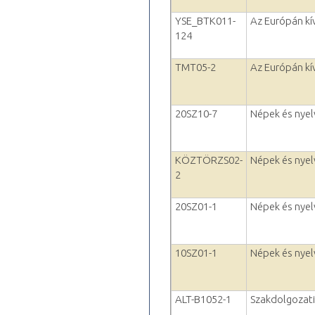
YSE_BTK011-
Az Európán kív
124
TMT05-2
Az Európán kív
20SZ10-7
Népek és nyel
KÖZTÖRZS02-
Népek és nyel
2
20SZ01-1
Népek és nyel
10SZ01-1
Népek és nyel
ALT-B1052-1
Szakdolgozati