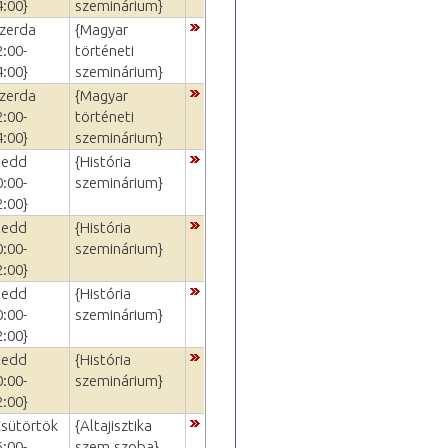
4:00}
szeminárium}
Szerda
{Magyar
2:00-
történeti
4:00}
szeminárium}
Szerda
{Magyar
2:00-
történeti
4:00}
szeminárium}
Kedd
{História
0:00-
szeminárium}
2:00}
Kedd
{História
0:00-
szeminárium}
2:00}
Kedd
{História
0:00-
szeminárium}
2:00}
Kedd
{História
0:00-
szeminárium}
2:00}
Csütörtök
{Altajisztika
6:00-
szem.szoba}