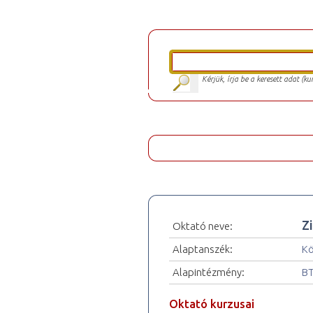
Kérjük, írja be a keresett adat (k
Z
Oktató neve:
Alaptanszék:
Kö
Alapintézmény:
BT
Oktató kurzusai