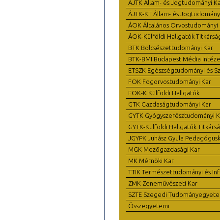
ÁJTK Állam- és Jogtudományi K
ÁJTK-KT Állam- és Jogtudomány
ÁOK Általános Orvostudományi 
ÁOK-Külföldi Hallgatók Titkársá
BTK Bölcsészettudományi Kar
BTK-BMI Budapest Média Intéze
ETSZK Egészségtudományi és Szo
FOK Fogorvostudományi Kar
FOK-K Külföldi Hallgatók
GTK Gazdaságtudományi Kar
GYTK Gyógyszerésztudományi K
GYTK-Külföldi Hallgatók Titkárs
JGYPK Juhász Gyula Pedagógus
MGK Mezőgazdasági Kar
MK Mérnöki Kar
TTIK Természettudományi és Inf
ZMK Zeneművészeti Kar
SZTE Szegedi Tudományegyet
Összegyetemi