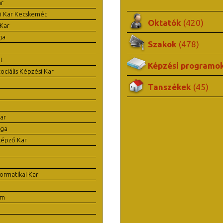
ar
i Kar Kecskemét
Oktatók
(420)
Kar
ga
Szakok
(478)
t
Képzési programo
ciális Képzési Kar
Tanszékek
(45)
ar
ága
képző Kar
ormatikai Kar
em