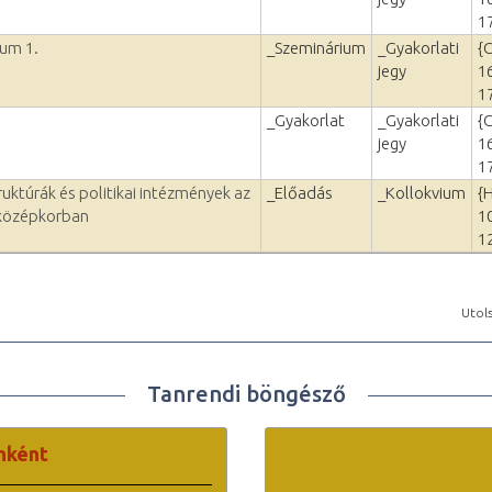
1
um 1.
_Szeminárium
_Gyakorlati
{
jegy
1
1
_Gyakorlat
_Gyakorlati
{
jegy
1
1
uktúrák és politikai intézmények az
_Előadás
_Kollokvium
{
 középkorban
1
1
Utols
Tanrendi böngésző
nként