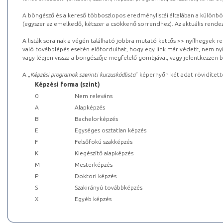
A böngésző és a kereső többoszlopos eredménylistái általában a különböz
(egyszer az emelkedő, kétszer a csökkenő sorrendhez). Az aktuális rendez
A listák sorainak a végén található jobbra mutató kettős >> nyílhegyek r
való továbblépés esetén előfordulhat, hogy egy link már védett, nem nyi
vagy lépjen vissza a böngészője megfelelő gombjával, vagy jelentkezzen be
A „
Képzési programok szerinti kurzuskódlista
” képernyőn két adat rövidített
Képzési forma (szint)
0
Nem releváns
A
Alapképzés
B
Bachelorképzés
E
Egységes osztatlan képzés
F
Felsőfokú szakképzés
K
Kiegészítő alapképzés
M
Mesterképzés
P
Doktori képzés
S
Szakirányú továbbképzés
X
Egyéb képzés