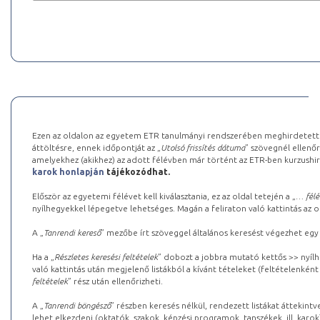
Ezen az oldalon az egyetem ETR tanulmányi rendszerében meghirdetett k
áttöltésre, ennek időpontját az „
Utolsó frissítés dátuma
” szövegnél ellenőr
amelyekhez (akikhez) az adott félévben már történt az ETR-ben kurzushi
karok honlapján
tájékozódhat.
Először az egyetemi félévet kell kiválasztania, ez az oldal tetején a „
… félé
nyílhegyekkel lépegetve lehetséges. Magán a feliraton való kattintás az old
A „
Tanrendi kereső
” mezőbe írt szöveggel általános keresést végezhet egy
Ha a „
Részletes keresési feltételek
” dobozt a jobbra mutató kettős >> nyílh
való kattintás után megjelenő listákból a kívánt tételeket (feltételenként
feltételek
” rész után ellenőrizheti.
A „
Tanrendi böngésző
” részben keresés nélkül, rendezett listákat áttekin
lehet elkezdeni (oktatók, szakok, képzési programok, tanszékek, ill. karok