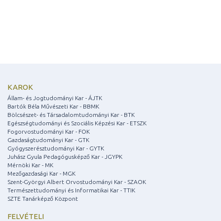
KAROK
Állam- és Jogtudományi Kar - ÁJTK
Bartók Béla Művészeti Kar - BBMK
Bölcsészet- és Társadalomtudományi Kar - BTK
Egészségtudományi és Szociális Képzési Kar - ETSZK
Fogorvostudományi Kar - FOK
Gazdaságtudományi Kar - GTK
Gyógyszerésztudományi Kar - GYTK
Juhász Gyula Pedagógusképző Kar - JGYPK
Mérnöki Kar - MK
Mezőgazdasági Kar - MGK
Szent-Györgyi Albert Orvostudományi Kar - SZAOK
Természettudományi és Informatikai Kar - TTIK
SZTE Tanárképző Központ
FELVÉTELI