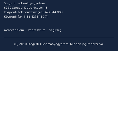
Szegedi Tudományegyetem
6720 Szeged, Dugonics tér 13.
Központi telefonszám: (+36-62) 544-000
Központi fax: (+36-62) 546-371
Adatvédelem
Impresszum
Segítség
(C) 2010 Szegedi Tudományegyetem. Minden jog fenntartva.