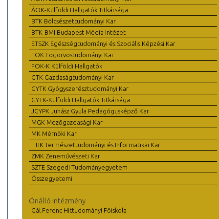
ÁOK-Külföldi Hallgatók Titkársága
BTK Bölcsészettudományi Kar
BTK-BMI Budapest Média Intézet
ETSZK Egészségtudományi és Szociális Képzési Kar
FOK Fogorvostudományi Kar
FOK-K Külföldi Hallgatók
GTK Gazdaságtudományi Kar
GYTK Gyógyszerésztudományi Kar
GYTK-Külföldi Hallgatók Titkársága
JGYPK Juhász Gyula Pedagógusképző Kar
MGK Mezőgazdasági Kar
MK Mérnöki Kar
TTIK Természettudományi és Informatikai Kar
ZMK Zeneművészeti Kar
SZTE Szegedi Tudományegyetem
Összegyetemi
Önálló intézmény
Gál Ferenc Hittudományi Főiskola