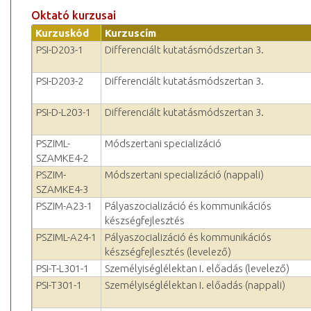
Oktató kurzusai
Kurzuskód
Kurzuscím
PSI-D203-1
Differenciált kutatásmódszertan 3.
PSI-D203-2
Differenciált kutatásmódszertan 3.
PSI-D-L203-1
Differenciált kutatásmódszertan 3.
PSZIML-
Módszertani specializáció
SZAMKE4-2
PSZIM-
Módszertani specializáció (nappali)
SZAMKE4-3
PSZIM-A23-1
Pályaszocializáció és kommunikációs
készségfejlesztés
PSZIML-A24-1
Pályaszocializáció és kommunikációs
készségfejlesztés (levelező)
PSI-T-L301-1
Személyiséglélektan I. előadás (levelező)
PSI-T301-1
Személyiséglélektan I. előadás (nappali)