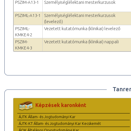
PSZIM-A13-1
Személyiséglélektani mesterkurzusok
PSZIML-A13-1
Személyiséglélektani mesterkurzusok
(levelező)
PSZIML-
Vezetett kutatómunka (klinikai) levelező
KMKE4-2
PSZIM-
Vezetett kutatómunka (klinikai) nappali
KMKE4-3
Tanre
Képzések karonként
ÁJTK Állam- és Jogtudományi Kar
ÁJTK-KT Állam- és Jogtudományi Kar Kecskemét
ÁOK Általános Orvostudományi Kar