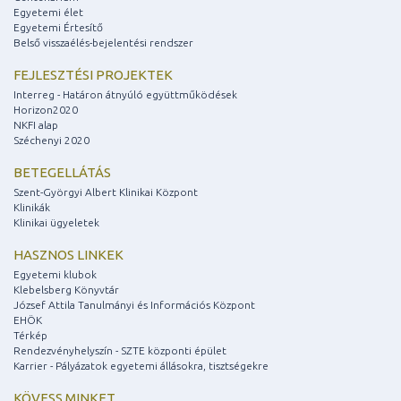
Egyetemi élet
Egyetemi Értesítő
Belső visszaélés-bejelentési rendszer
FEJLESZTÉSI PROJEKTEK
Interreg - Határon átnyúló együttműködések
Horizon2020
NKFI alap
Széchenyi 2020
BETEGELLÁTÁS
Szent-Györgyi Albert Klinikai Központ
Klinikák
Klinikai ügyeletek
HASZNOS LINKEK
Egyetemi klubok
Klebelsberg Könyvtár
József Attila Tanulmányi és Információs Központ
EHÖK
Térkép
Rendezvényhelyszín - SZTE központi épület
Karrier - Pályázatok egyetemi állásokra, tisztségekre
KÖVESS MINKET