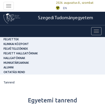
2026. augusztus 8., szombat
Toggle
EN
navigation
Szegedi Tudományegyetem
Toggl
navig
FELVETTEK
KLINIKAI KÖZPONT
FELVÉTELIZŐKNEK
FELVETT HALLGATÓKNAK
HALLGATÓKNAK
MUNKATÁRSAKNAK
ALUMNI
OKTATÁSI REND
Tanrend
Egyetemi tanrend