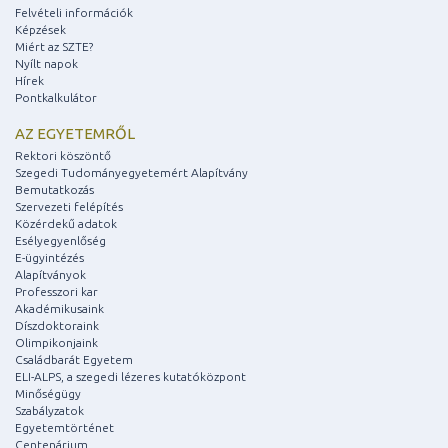
Felvételi információk
Képzések
Miért az SZTE?
Nyílt napok
Hírek
Pontkalkulátor
AZ EGYETEMRŐL
Rektori köszöntő
Szegedi Tudományegyetemért Alapítvány
Bemutatkozás
Szervezeti felépítés
Közérdekű adatok
Esélyegyenlőség
E-ügyintézés
Alapítványok
Professzori kar
Akadémikusaink
Díszdoktoraink
Olimpikonjaink
Családbarát Egyetem
ELI-ALPS, a szegedi lézeres kutatóközpont
Minőségügy
Szabályzatok
Egyetemtörténet
Centenárium