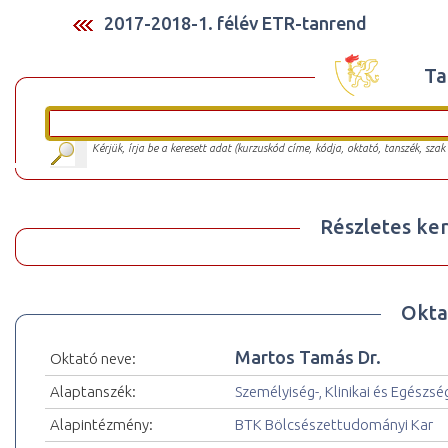
2017-2018-1. félév ETR-tanrend
Ta
Kérjük, írja be a keresett adat (kurzuskód címe, kódja, oktató, tanszék, szak
Részletes ker
Okta
Martos Tamás Dr.
Oktató neve:
Alaptanszék:
Személyiség-, Klinikai és Egészs
Alapintézmény:
BTK Bölcsészettudományi Kar