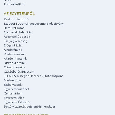
Pontkalkulátor
AZ EGYETEMRŐL
Rektori köszöntő
Szegedi Tudományegyetemért Alapítvány
Bemutatkozás
Szervezeti felépítés
Közérdekű adatok
Esélyegyenlőség
E-ügyintézés
Alapítványok
Professzori kar
Akadémikusaink
Díszdoktoraink
Olimpikonjaink
Családbarát Egyetem
ELI-ALPS, a szegedi lézeres kutatóközpont
Minőségügy
Szabályzatok
Egyetemtörténet
Centenárium
Egyetemi élet
Egyetemi Értesítő
Belső visszaélés-bejelentési rendszer