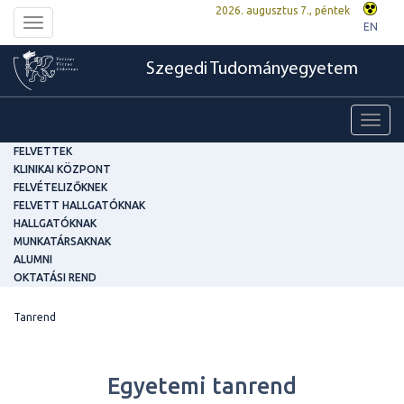
2026. augusztus 7., péntek
Toggle
EN
navigation
Szegedi Tudományegyetem
Toggl
navig
FELVETTEK
KLINIKAI KÖZPONT
FELVÉTELIZŐKNEK
FELVETT HALLGATÓKNAK
HALLGATÓKNAK
MUNKATÁRSAKNAK
ALUMNI
OKTATÁSI REND
Tanrend
Egyetemi tanrend