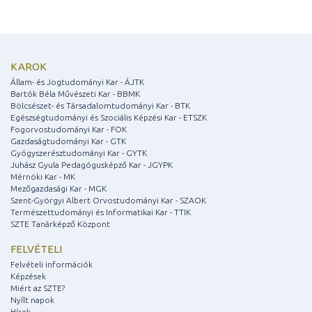
KAROK
Állam- és Jogtudományi Kar - ÁJTK
Bartók Béla Művészeti Kar - BBMK
Bölcsészet- és Társadalomtudományi Kar - BTK
Egészségtudományi és Szociális Képzési Kar - ETSZK
Fogorvostudományi Kar - FOK
Gazdaságtudományi Kar - GTK
Gyógyszerésztudományi Kar - GYTK
Juhász Gyula Pedagógusképző Kar - JGYPK
Mérnöki Kar - MK
Mezőgazdasági Kar - MGK
Szent-Györgyi Albert Orvostudományi Kar - SZAOK
Természettudományi és Informatikai Kar - TTIK
SZTE Tanárképző Központ
FELVÉTELI
Felvételi információk
Képzések
Miért az SZTE?
Nyílt napok
Hírek