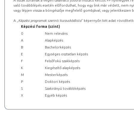
A listák sorainak a végén található jobbra mutató kettős >> nyílhegyek r
való továbblépés esetén előfordulhat, hogy egy link már védett, nem nyi
vagy lépjen vissza a böngészője megfelelő gombjával, vagy jelentkezzen be
A „
Képzési programok szerinti kurzuskódlista
” képernyőn két adat rövidített
Képzési forma (szint)
0
Nem releváns
A
Alapképzés
B
Bachelorképzés
E
Egységes osztatlan képzés
F
Felsőfokú szakképzés
K
Kiegészítő alapképzés
M
Mesterképzés
P
Doktori képzés
S
Szakirányú továbbképzés
X
Egyéb képzés