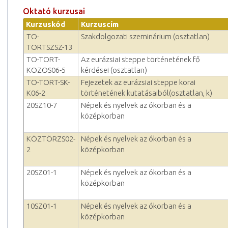
Oktató kurzusai
Kurzuskód
Kurzuscím
TO-
Szakdolgozati szeminárium (osztatlan)
TORTSZSZ-13
TO-TORT-
Az eurázsiai steppe történetének fő
KOZOS06-5
kérdései (osztatlan)
TO-TORT-SK-
Fejezetek az eurázsiai steppe korai
K06-2
történetének kutatásaiból(osztatlan, k)
20SZ10-7
Népek és nyelvek az ókorban és a
középkorban
KÖZTÖRZS02-
Népek és nyelvek az ókorban és a
2
középkorban
20SZ01-1
Népek és nyelvek az ókorban és a
középkorban
10SZ01-1
Népek és nyelvek az ókorban és a
középkorban