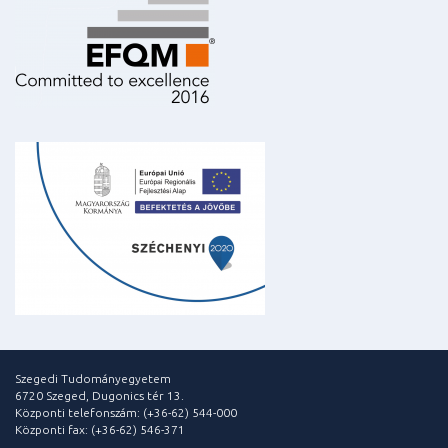
Szegedi Tudományegyetem
6720 Szeged, Dugonics tér 13.
Központi telefonszám: (+36-62) 544-000
Központi fax: (+36-62) 546-371