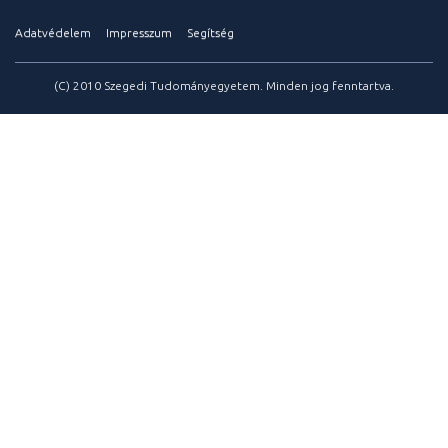
Adatvédelem
Impresszum
Segítség
(C) 2010 Szegedi Tudományegyetem. Minden jog fenntartva.