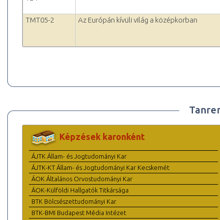
TMT05-2
Az Európán kívüli világ a középkorban
Tanre
Képzések karonként
ÁJTK Állam- és Jogtudományi Kar
ÁJTK-KT Állam- és Jogtudományi Kar Kecskemét
ÁOK Általános Orvostudományi Kar
ÁOK-Külföldi Hallgatók Titkársága
BTK Bölcsészettudományi Kar
BTK-BMI Budapest Média Intézet