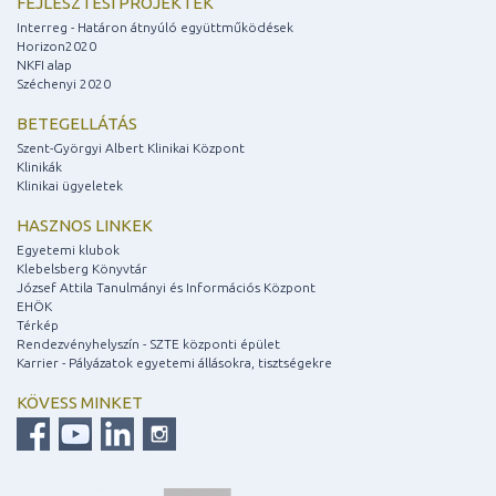
FEJLESZTÉSI PROJEKTEK
Interreg - Határon átnyúló együttműködések
Horizon2020
NKFI alap
Széchenyi 2020
BETEGELLÁTÁS
Szent-Györgyi Albert Klinikai Központ
Klinikák
Klinikai ügyeletek
HASZNOS LINKEK
Egyetemi klubok
Klebelsberg Könyvtár
József Attila Tanulmányi és Információs Központ
EHÖK
Térkép
Rendezvényhelyszín - SZTE központi épület
Karrier - Pályázatok egyetemi állásokra, tisztségekre
KÖVESS MINKET