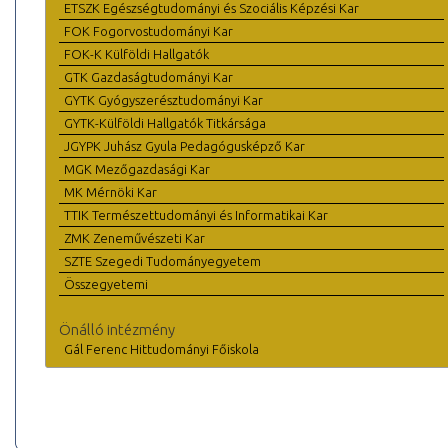
ETSZK Egészségtudományi és Szociális Képzési Kar
FOK Fogorvostudományi Kar
FOK-K Külföldi Hallgatók
GTK Gazdaságtudományi Kar
GYTK Gyógyszerésztudományi Kar
GYTK-Külföldi Hallgatók Titkársága
JGYPK Juhász Gyula Pedagógusképző Kar
MGK Mezőgazdasági Kar
MK Mérnöki Kar
TTIK Természettudományi és Informatikai Kar
ZMK Zeneművészeti Kar
SZTE Szegedi Tudományegyetem
Összegyetemi
Önálló intézmény
Gál Ferenc Hittudományi Főiskola