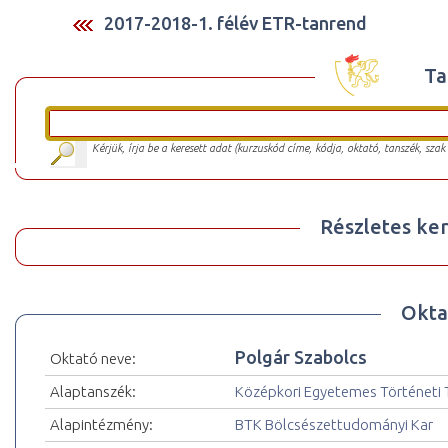
2017-2018-1. félév ETR-tanrend
Ta
Kérjük, írja be a keresett adat (kurzuskód címe, kódja, oktató, tanszék, szak
Részletes ker
Okta
Polgár Szabolcs
Oktató neve:
Alaptanszék:
Középkori Egyetemes Történeti 
Alapintézmény:
BTK Bölcsészettudományi Kar