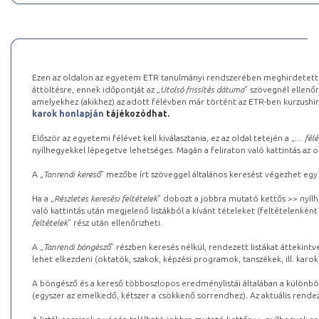
Ezen az oldalon az egyetem ETR tanulmányi rendszerében meghirdetett k
áttöltésre, ennek időpontját az „
Utolsó frissítés dátuma
” szövegnél ellenőr
amelyekhez (akikhez) az adott félévben már történt az ETR-ben kurzushi
karok honlapján
tájékozódhat.
Először az egyetemi félévet kell kiválasztania, ez az oldal tetején a „
… félé
nyílhegyekkel lépegetve lehetséges. Magán a feliraton való kattintás az old
A „
Tanrendi kereső
” mezőbe írt szöveggel általános keresést végezhet egy
Ha a „
Részletes keresési feltételek
” dobozt a jobbra mutató kettős >> nyílh
való kattintás után megjelenő listákból a kívánt tételeket (feltételenként
feltételek
” rész után ellenőrizheti.
A „
Tanrendi böngésző
” részben keresés nélkül, rendezett listákat áttekin
lehet elkezdeni (oktatók, szakok, képzési programok, tanszékek, ill. karok
A böngésző és a kereső többoszlopos eredménylistái általában a különböz
(egyszer az emelkedő, kétszer a csökkenő sorrendhez). Az aktuális rendez