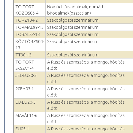
TO-TORT-
Nomád társadalmak, nomád
KOZOS06-4
birodalmak(osztatlan)
TORZ104-2
Szakdolgozói szeminárium
TORMAL99-13
Szakdolgozói szeminárium
TÖBALSZ-13
Szakdolgozói szeminárium
KÖZTÖRZS04-
Szakdolgozói szeminárium
13
TT98-13
Szakdolgozói szeminárium
TO-TORT-
A Rusz és szomszédai a mongol hódítás
SKSZV1-4
előtt
JEL-EU20-3
A Rusz és szomszédai a mongol hódítás
előtt
20EA03-1
A Rusz és szomszédai a mongol hódítás
előtt
EU-EU20-3
A Rusz és szomszédai a mongol hódítás
előtt
MAVÁL11-6
A Rusz és szomszédai a mongol hódítás
előtt
EU05-1
A Rusz és szomszédai a mongol hódítás