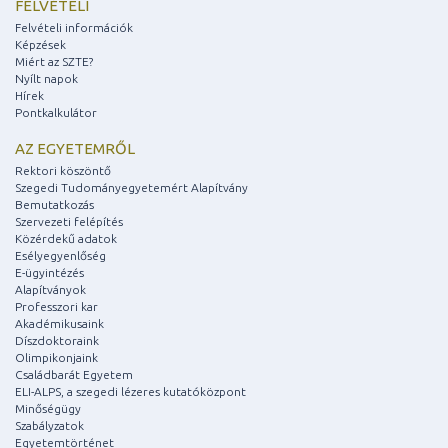
FELVÉTELI
Felvételi információk
Képzések
Miért az SZTE?
Nyílt napok
Hírek
Pontkalkulátor
AZ EGYETEMRŐL
Rektori köszöntő
Szegedi Tudományegyetemért Alapítvány
Bemutatkozás
Szervezeti felépítés
Közérdekű adatok
Esélyegyenlőség
E-ügyintézés
Alapítványok
Professzori kar
Akadémikusaink
Díszdoktoraink
Olimpikonjaink
Családbarát Egyetem
ELI-ALPS, a szegedi lézeres kutatóközpont
Minőségügy
Szabályzatok
Egyetemtörténet