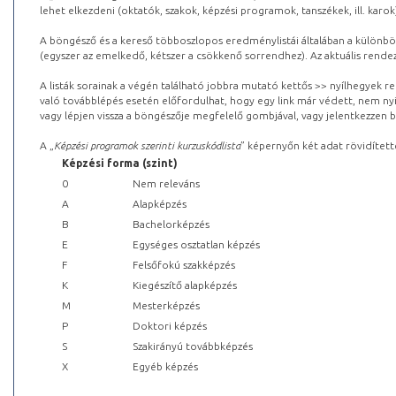
lehet elkezdeni (oktatók, szakok, képzési programok, tanszékek, ill. karok
A böngésző és a kereső többoszlopos eredménylistái általában a különböz
(egyszer az emelkedő, kétszer a csökkenő sorrendhez). Az aktuális rendez
A listák sorainak a végén található jobbra mutató kettős >> nyílhegyek r
való továbblépés esetén előfordulhat, hogy egy link már védett, nem nyi
vagy lépjen vissza a böngészője megfelelő gombjával, vagy jelentkezzen be
A „
Képzési programok szerinti kurzuskódlista
” képernyőn két adat rövidített
Képzési forma (szint)
0
Nem releváns
A
Alapképzés
B
Bachelorképzés
E
Egységes osztatlan képzés
F
Felsőfokú szakképzés
K
Kiegészítő alapképzés
M
Mesterképzés
P
Doktori képzés
S
Szakirányú továbbképzés
X
Egyéb képzés