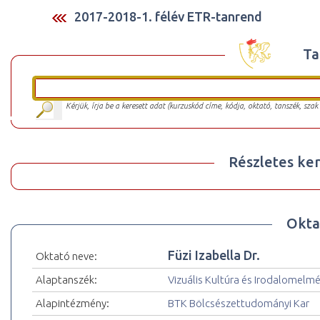
2017-2018-1. félév ETR-tanrend
Ta
Kérjük, írja be a keresett adat (kurzuskód címe, kódja, oktató, tanszék, szak
Részletes ker
Okta
Füzi Izabella Dr.
Oktató neve:
Alaptanszék:
Vizuális Kultúra és Irodalomelm
Alapintézmény:
BTK Bölcsészettudományi Kar