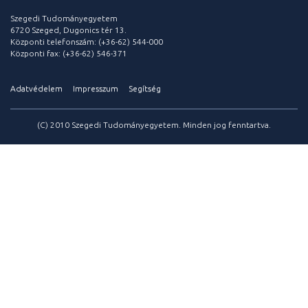
Szegedi Tudományegyetem
6720 Szeged, Dugonics tér 13.
Központi telefonszám: (+36-62) 544-000
Központi fax: (+36-62) 546-371
Adatvédelem
Impresszum
Segítség
(C) 2010 Szegedi Tudományegyetem. Minden jog fenntartva.