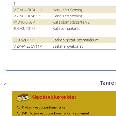
1
VIZ-M-N-FILM11-1
Hang-Kép-Szöveg
VIZ-M-L-FILM11-1
Hang-Kép-Szöveg
PhD16-E-08-1
Kutatásmódszertan 2.
IR-E-KUT31-1
Kutatómunka 5.
SZB-SZD11-1
Szakdolgozati szeminárium
VIZ-M-NSZGY11-1
Szakmai gyakorlat
Tanre
Képzések karonként
ÁJTK Állam- és Jogtudományi Kar
ÁJTK-KT Állam- és Jogtudományi Kar Kecskemét