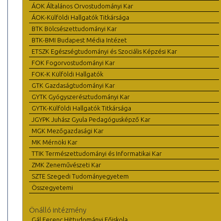
ÁOK Általános Orvostudományi Kar
ÁOK-Külföldi Hallgatók Titkársága
BTK Bölcsészettudományi Kar
BTK-BMI Budapest Média Intézet
ETSZK Egészségtudományi és Szociális Képzési Kar
FOK Fogorvostudományi Kar
FOK-K Külföldi Hallgatók
GTK Gazdaságtudományi Kar
GYTK Gyógyszerésztudományi Kar
GYTK-Külföldi Hallgatók Titkársága
JGYPK Juhász Gyula Pedagógusképző Kar
MGK Mezőgazdasági Kar
MK Mérnöki Kar
TTIK Természettudományi és Informatikai Kar
ZMK Zeneművészeti Kar
SZTE Szegedi Tudományegyetem
Összegyetemi
Önálló intézmény
Gál Ferenc Hittudományi Főiskola