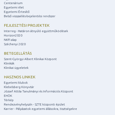
Centenárium
Egyetemi élet
Egyetemi Értesítő
Belső visszaélés-bejelentési rendszer
FEJLESZTÉSI PROJEKTEK
Interreg - Határon átnyúló együttműködések
Horizon2020
NKFI alap
Széchenyi 2020
BETEGELLÁTÁS
Szent-Györgyi Albert Klinikai Központ
Klinikák
Klinikai ügyeletek
HASZNOS LINKEK
Egyetemi klubok
Klebelsberg Könyvtár
József Attila Tanulmányi és Információs Központ
EHÖK
Térkép
Rendezvényhelyszín - SZTE központi épület
Karrier - Pályázatok egyetemi állásokra, tisztségekre