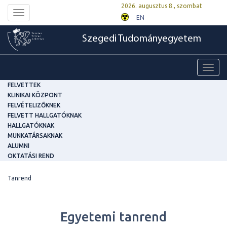
2026. augusztus 8., szombat
Toggle
EN
navigation
Szegedi Tudományegyetem
Toggl
navig
FELVETTEK
KLINIKAI KÖZPONT
FELVÉTELIZŐKNEK
FELVETT HALLGATÓKNAK
HALLGATÓKNAK
MUNKATÁRSAKNAK
ALUMNI
OKTATÁSI REND
Tanrend
Egyetemi tanrend