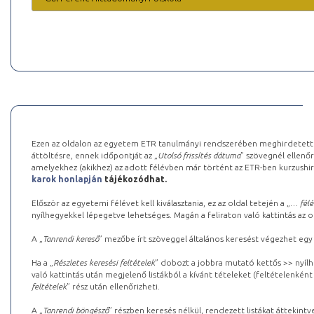
Ezen az oldalon az egyetem ETR tanulmányi rendszerében meghirdetett k
áttöltésre, ennek időpontját az „
Utolsó frissítés dátuma
” szövegnél ellenőr
amelyekhez (akikhez) az adott félévben már történt az ETR-ben kurzushi
karok honlapján
tájékozódhat.
Először az egyetemi félévet kell kiválasztania, ez az oldal tetején a „
… félé
nyílhegyekkel lépegetve lehetséges. Magán a feliraton való kattintás az old
A „
Tanrendi kereső
” mezőbe írt szöveggel általános keresést végezhet egy
Ha a „
Részletes keresési feltételek
” dobozt a jobbra mutató kettős >> nyílh
való kattintás után megjelenő listákból a kívánt tételeket (feltételenként
feltételek
” rész után ellenőrizheti.
A „
Tanrendi böngésző
” részben keresés nélkül, rendezett listákat áttekin