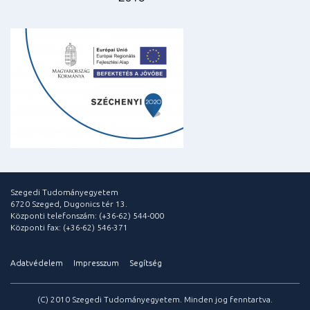
Szegedi Tudományegyetem
6720 Szeged, Dugonics tér 13.
Központi telefonszám: (+36-62) 544-000
Központi fax: (+36-62) 546-371
Adatvédelem
Impresszum
Segítség
(C) 2010 Szegedi Tudományegyetem. Minden jog fenntartva.