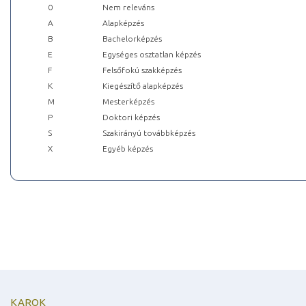
0
Nem releváns
A
Alapképzés
B
Bachelorképzés
E
Egységes osztatlan képzés
F
Felsőfokú szakképzés
K
Kiegészítő alapképzés
M
Mesterképzés
P
Doktori képzés
S
Szakirányú továbbképzés
X
Egyéb képzés
KAROK