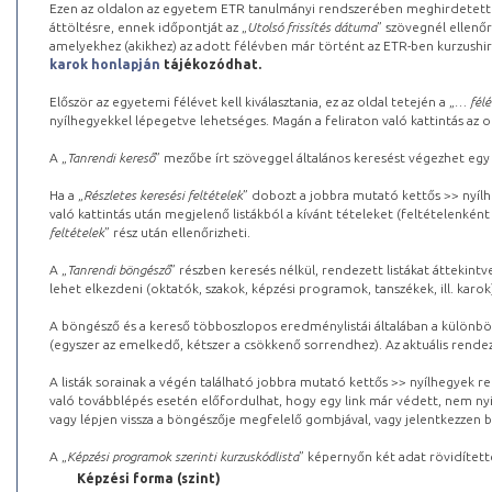
Ezen az oldalon az egyetem ETR tanulmányi rendszerében meghirdetett k
áttöltésre, ennek időpontját az „
Utolsó frissítés dátuma
” szövegnél ellenőr
amelyekhez (akikhez) az adott félévben már történt az ETR-ben kurzushi
karok honlapján
tájékozódhat.
Először az egyetemi félévet kell kiválasztania, ez az oldal tetején a „
… félé
nyílhegyekkel lépegetve lehetséges. Magán a feliraton való kattintás az old
A „
Tanrendi kereső
” mezőbe írt szöveggel általános keresést végezhet egy
Ha a „
Részletes keresési feltételek
” dobozt a jobbra mutató kettős >> nyílh
való kattintás után megjelenő listákból a kívánt tételeket (feltételenként
feltételek
” rész után ellenőrizheti.
A „
Tanrendi böngésző
” részben keresés nélkül, rendezett listákat áttekin
lehet elkezdeni (oktatók, szakok, képzési programok, tanszékek, ill. karok
A böngésző és a kereső többoszlopos eredménylistái általában a különböz
(egyszer az emelkedő, kétszer a csökkenő sorrendhez). Az aktuális rendez
A listák sorainak a végén található jobbra mutató kettős >> nyílhegyek r
való továbblépés esetén előfordulhat, hogy egy link már védett, nem nyi
vagy lépjen vissza a böngészője megfelelő gombjával, vagy jelentkezzen be
A „
Képzési programok szerinti kurzuskódlista
” képernyőn két adat rövidített
Képzési forma (szint)