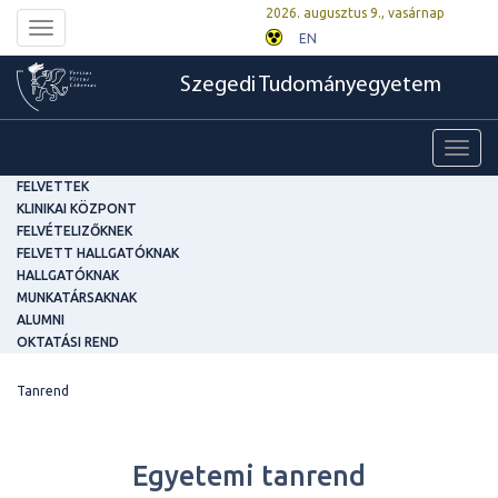
2026. augusztus 9., vasárnap
Toggle
EN
navigation
Szegedi Tudományegyetem
Toggl
navig
FELVETTEK
KLINIKAI KÖZPONT
FELVÉTELIZŐKNEK
FELVETT HALLGATÓKNAK
HALLGATÓKNAK
MUNKATÁRSAKNAK
ALUMNI
OKTATÁSI REND
Tanrend
Egyetemi tanrend