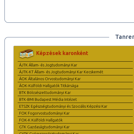
Tanre
Képzések karonként
ÁJTK Állam- és Jogtudományi Kar
ÁJTK-KT Állam- és Jogtudományi Kar Kecskemét
ÁOK Általános Orvostudományi Kar
ÁOK-Külföldi Hallgatók Titkársága
BTK Bölcsészettudományi Kar
BTK-BMI Budapest Média Intézet
ETSZK Egészségtudományi és Szociális Képzési Kar
FOK Fogorvostudományi Kar
FOK-K Külföldi Hallgatók
GTK Gazdaságtudományi Kar
GYTK Gyógyszerésztudományi Kar