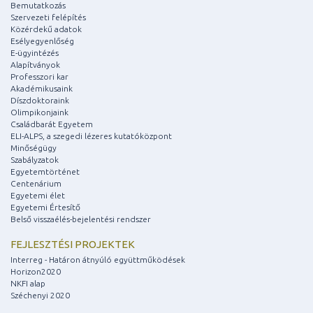
Bemutatkozás
Szervezeti felépítés
Közérdekű adatok
Esélyegyenlőség
E-ügyintézés
Alapítványok
Professzori kar
Akadémikusaink
Díszdoktoraink
Olimpikonjaink
Családbarát Egyetem
ELI-ALPS, a szegedi lézeres kutatóközpont
Minőségügy
Szabályzatok
Egyetemtörténet
Centenárium
Egyetemi élet
Egyetemi Értesítő
Belső visszaélés-bejelentési rendszer
FEJLESZTÉSI PROJEKTEK
Interreg - Határon átnyúló együttműködések
Horizon2020
NKFI alap
Széchenyi 2020