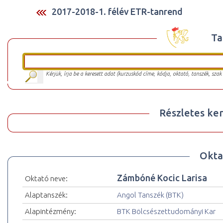
2017-2018-1. félév ETR-tanrend
Ta
Kérjük, írja be a keresett adat (kurzuskód címe, kódja, oktató, tanszék, szak
Részletes ker
Okta
Zámbóné Kocic Larisa
Oktató neve:
Alaptanszék:
Angol Tanszék (BTK)
Alapintézmény:
BTK Bölcsészettudományi Kar