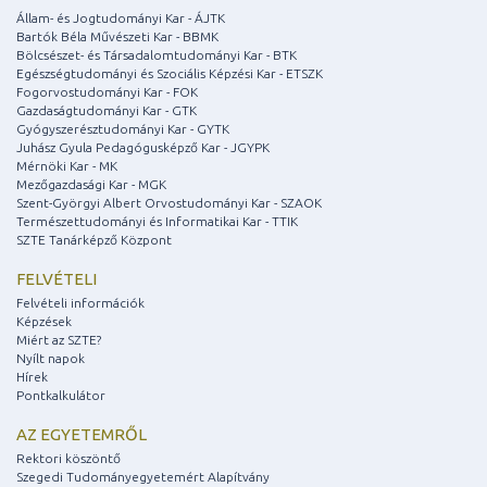
Állam- és Jogtudományi Kar - ÁJTK
Bartók Béla Művészeti Kar - BBMK
Bölcsészet- és Társadalomtudományi Kar - BTK
Egészségtudományi és Szociális Képzési Kar - ETSZK
Fogorvostudományi Kar - FOK
Gazdaságtudományi Kar - GTK
Gyógyszerésztudományi Kar - GYTK
Juhász Gyula Pedagógusképző Kar - JGYPK
Mérnöki Kar - MK
Mezőgazdasági Kar - MGK
Szent-Györgyi Albert Orvostudományi Kar - SZAOK
Természettudományi és Informatikai Kar - TTIK
SZTE Tanárképző Központ
FELVÉTELI
Felvételi információk
Képzések
Miért az SZTE?
Nyílt napok
Hírek
Pontkalkulátor
AZ EGYETEMRŐL
Rektori köszöntő
Szegedi Tudományegyetemért Alapítvány