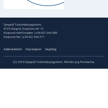
Szegedi Tudományegyetem
6720 Szeged, Dugonics tér 13.
Központi telefonszám: (+36-62) 544-000
Központi fax: (+36-62) 546-371
Adatvédelem
Impresszum
Segítség
(C) 2010 Szegedi Tudományegyetem. Minden jog fenntartva.