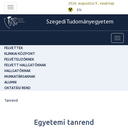
2026. augusztus 9., vasárnap
Toggle
EN
navigation
Szegedi Tudományegyetem
Toggl
navig
FELVETTEK
KLINIKAI KÖZPONT
FELVÉTELIZŐKNEK
FELVETT HALLGATÓKNAK
HALLGATÓKNAK
MUNKATÁRSAKNAK
ALUMNI
OKTATÁSI REND
Tanrend
Egyetemi tanrend