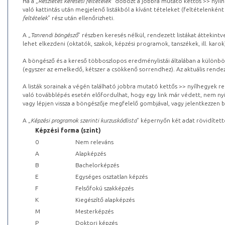
Ha a „
Részletes keresési feltételek
” dobozt a jobbra mutató kettős >> nyílh
való kattintás után megjelenő listákból a kívánt tételeket (feltételenként
feltételek
” rész után ellenőrizheti.
A „
Tanrendi böngésző
” részben keresés nélkül, rendezett listákat áttekin
lehet elkezdeni (oktatók, szakok, képzési programok, tanszékek, ill. karok
A böngésző és a kereső többoszlopos eredménylistái általában a különböz
(egyszer az emelkedő, kétszer a csökkenő sorrendhez). Az aktuális rendez
A listák sorainak a végén található jobbra mutató kettős >> nyílhegyek r
való továbblépés esetén előfordulhat, hogy egy link már védett, nem nyi
vagy lépjen vissza a böngészője megfelelő gombjával, vagy jelentkezzen be
A „
Képzési programok szerinti kurzuskódlista
” képernyőn két adat rövidített
Képzési forma (szint)
0
Nem releváns
A
Alapképzés
B
Bachelorképzés
E
Egységes osztatlan képzés
F
Felsőfokú szakképzés
K
Kiegészítő alapképzés
M
Mesterképzés
P
Doktori képzés