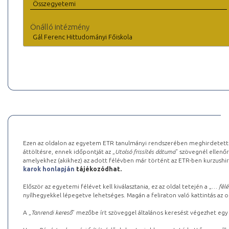
Összegyetemi
Önálló intézmény
Gál Ferenc Hittudományi Főiskola
Ezen az oldalon az egyetem ETR tanulmányi rendszerében meghirdetett k
áttöltésre, ennek időpontját az „
Utolsó frissítés dátuma
” szövegnél ellenőr
amelyekhez (akikhez) az adott félévben már történt az ETR-ben kurzushi
karok honlapján
tájékozódhat.
Először az egyetemi félévet kell kiválasztania, ez az oldal tetején a „
… félé
nyílhegyekkel lépegetve lehetséges. Magán a feliraton való kattintás az old
A „
Tanrendi kereső
” mezőbe írt szöveggel általános keresést végezhet egy