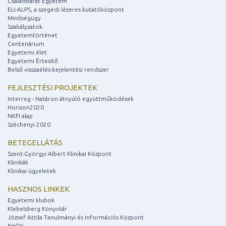
Családbarát Egyetem
ELI-ALPS, a szegedi lézeres kutatóközpont
Minőségügy
Szabályzatok
Egyetemtörténet
Centenárium
Egyetemi élet
Egyetemi Értesítő
Belső visszaélés-bejelentési rendszer
FEJLESZTÉSI PROJEKTEK
Interreg - Határon átnyúló együttműködések
Horizon2020
NKFI alap
Széchenyi 2020
BETEGELLÁTÁS
Szent-Györgyi Albert Klinikai Központ
Klinikák
Klinikai ügyeletek
HASZNOS LINKEK
Egyetemi klubok
Klebelsberg Könyvtár
József Attila Tanulmányi és Információs Központ
EHÖK