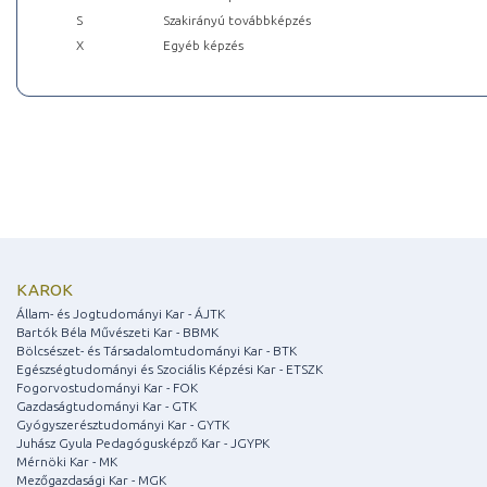
S
Szakirányú továbbképzés
X
Egyéb képzés
KAROK
Állam- és Jogtudományi Kar - ÁJTK
Bartók Béla Művészeti Kar - BBMK
Bölcsészet- és Társadalomtudományi Kar - BTK
Egészségtudományi és Szociális Képzési Kar - ETSZK
Fogorvostudományi Kar - FOK
Gazdaságtudományi Kar - GTK
Gyógyszerésztudományi Kar - GYTK
Juhász Gyula Pedagógusképző Kar - JGYPK
Mérnöki Kar - MK
Mezőgazdasági Kar - MGK