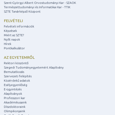
Szent-Györgyi Albert Orvostudományi Kar - SZAOK
Természettudományi és Informatikai Kar - TTIK
SZTE Tanárképző Központ
FELVÉTELI
Felvételi információk
Képzések
Miért az SZTE?
Nyílt napok
Hírek
Pontkalkulátor
AZ EGYETEMRŐL
Rektori köszöntő
Szegedi Tudományegyetemért Alapítvány
Bemutatkozás
Szervezeti felépítés
Közérdekű adatok
Esélyegyenlőség
E-ügyintézés
Alapítványok
Professzori kar
Akadémikusaink
Díszdoktoraink
Olimpikonjaink