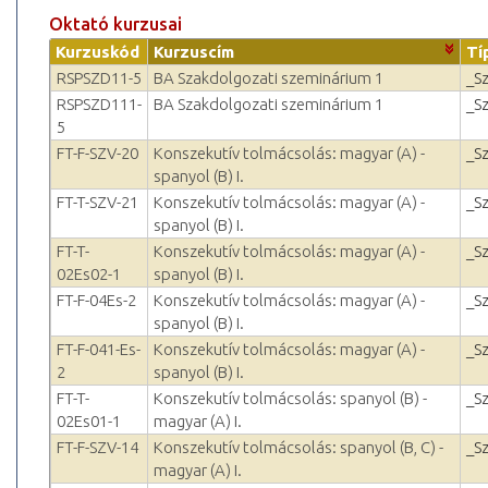
Oktató kurzusai
Kurzuskód
Kurzuscím
Tí
RSPSZD11-5
BA Szakdolgozati szeminárium 1
_S
RSPSZD111-
BA Szakdolgozati szeminárium 1
_S
5
FT-F-SZV-20
Konszekutív tolmácsolás: magyar (A) -
_S
spanyol (B) I.
FT-T-SZV-21
Konszekutív tolmácsolás: magyar (A) -
_S
spanyol (B) I.
FT-T-
Konszekutív tolmácsolás: magyar (A) -
_S
02Es02-1
spanyol (B) I.
FT-F-04Es-2
Konszekutív tolmácsolás: magyar (A) -
_S
spanyol (B) I.
FT-F-041-Es-
Konszekutív tolmácsolás: magyar (A) -
_S
2
spanyol (B) I.
FT-T-
Konszekutív tolmácsolás: spanyol (B) -
_S
02Es01-1
magyar (A) I.
FT-F-SZV-14
Konszekutív tolmácsolás: spanyol (B, C) -
_S
magyar (A) I.