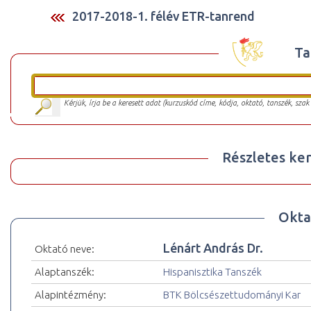
2017-2018-1. félév ETR-tanrend
Ta
Kérjük, írja be a keresett adat (kurzuskód címe, kódja, oktató, tanszék, szak
Részletes ker
Okta
Lénárt András Dr.
Oktató neve:
Alaptanszék:
Hispanisztika Tanszék
Alapintézmény:
BTK Bölcsészettudományi Kar