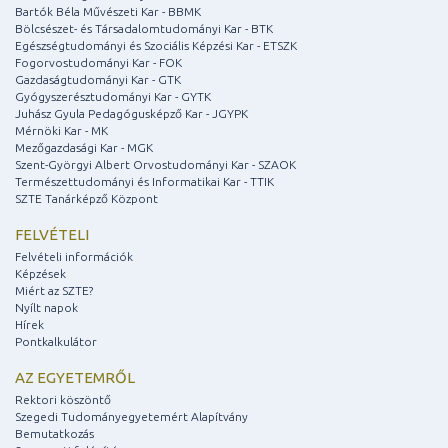
Bartók Béla Művészeti Kar - BBMK
Bölcsészet- és Társadalomtudományi Kar - BTK
Egészségtudományi és Szociális Képzési Kar - ETSZK
Fogorvostudományi Kar - FOK
Gazdaságtudományi Kar - GTK
Gyógyszerésztudományi Kar - GYTK
Juhász Gyula Pedagógusképző Kar - JGYPK
Mérnöki Kar - MK
Mezőgazdasági Kar - MGK
Szent-Györgyi Albert Orvostudományi Kar - SZAOK
Természettudományi és Informatikai Kar - TTIK
SZTE Tanárképző Központ
FELVÉTELI
Felvételi információk
Képzések
Miért az SZTE?
Nyílt napok
Hírek
Pontkalkulátor
AZ EGYETEMRŐL
Rektori köszöntő
Szegedi Tudományegyetemért Alapítvány
Bemutatkozás