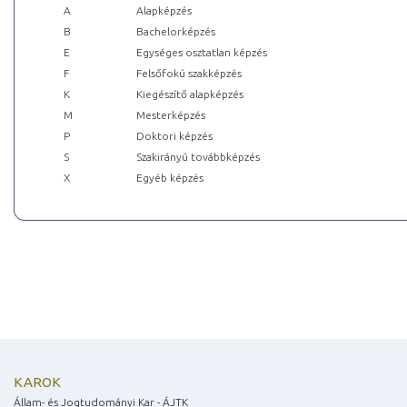
A
Alapképzés
B
Bachelorképzés
E
Egységes osztatlan képzés
F
Felsőfokú szakképzés
K
Kiegészítő alapképzés
M
Mesterképzés
P
Doktori képzés
S
Szakirányú továbbképzés
X
Egyéb képzés
KAROK
Állam- és Jogtudományi Kar - ÁJTK