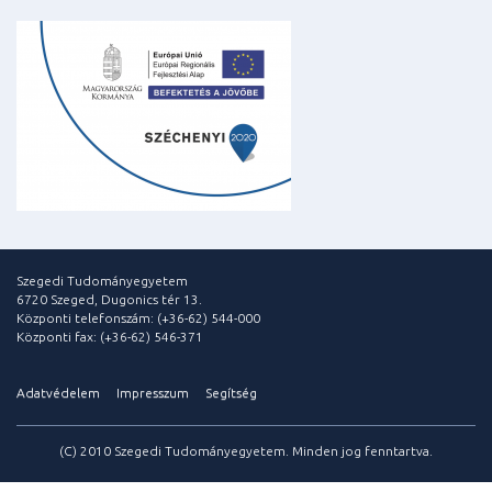
Szegedi Tudományegyetem
6720 Szeged, Dugonics tér 13.
Központi telefonszám: (+36-62) 544-000
Központi fax: (+36-62) 546-371
Adatvédelem
Impresszum
Segítség
(C) 2010 Szegedi Tudományegyetem. Minden jog fenntartva.