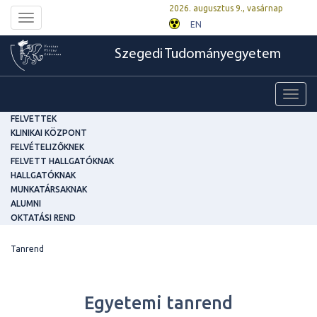
2026. augusztus 9., vasárnap
Toggle
EN
navigation
Szegedi Tudományegyetem
Toggl
navig
FELVETTEK
KLINIKAI KÖZPONT
FELVÉTELIZŐKNEK
FELVETT HALLGATÓKNAK
HALLGATÓKNAK
MUNKATÁRSAKNAK
ALUMNI
OKTATÁSI REND
Tanrend
Egyetemi tanrend