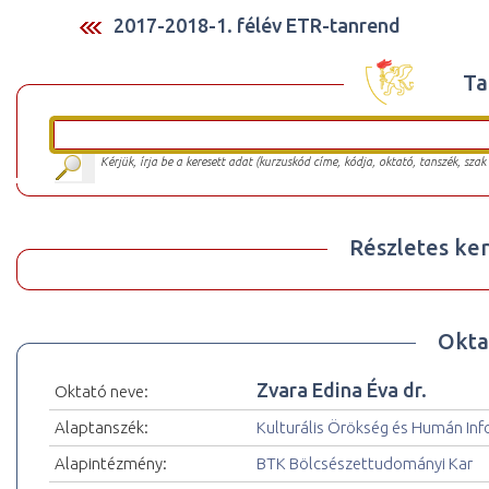
2017-2018-1. félév ETR-tanrend
Ta
Kérjük, írja be a keresett adat (kurzuskód címe, kódja, oktató, tanszék, szak
Részletes ker
Okta
Zvara Edina Éva dr.
Oktató neve:
Alaptanszék:
Kulturális Örökség és Humán In
Alapintézmény:
BTK Bölcsészettudományi Kar