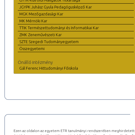
GYTK-Külföldi Hallgatók Titkársága
JGYPK Juhász Gyula Pedagógusképző Kar
MGK Mezőgazdasági Kar
MK Mérnöki Kar
TTIK Természettudományi és Informatikai Kar
ZMK Zeneművészeti Kar
SZTE Szegedi Tudományegyetem
Összegyetemi
Önálló intézmény
Gál Ferenc Hittudományi Főiskola
Ezen az oldalon az egyetem ETR tanulmányi rendszerében meghirdetett k