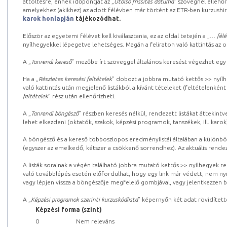
áttöltésre, ennek időpontját az „
Utolsó frissítés dátuma
” szövegnél ellenőr
amelyekhez (akikhez) az adott félévben már történt az ETR-ben kurzushi
karok honlapján
tájékozódhat.
Először az egyetemi félévet kell kiválasztania, ez az oldal tetején a „
… félé
nyílhegyekkel lépegetve lehetséges. Magán a feliraton való kattintás az old
A „
Tanrendi kereső
” mezőbe írt szöveggel általános keresést végezhet egy
Ha a „
Részletes keresési feltételek
” dobozt a jobbra mutató kettős >> nyílh
való kattintás után megjelenő listákból a kívánt tételeket (feltételenként
feltételek
” rész után ellenőrizheti.
A „
Tanrendi böngésző
” részben keresés nélkül, rendezett listákat áttekin
lehet elkezdeni (oktatók, szakok, képzési programok, tanszékek, ill. karok
A böngésző és a kereső többoszlopos eredménylistái általában a különböz
(egyszer az emelkedő, kétszer a csökkenő sorrendhez). Az aktuális rendez
A listák sorainak a végén található jobbra mutató kettős >> nyílhegyek r
való továbblépés esetén előfordulhat, hogy egy link már védett, nem nyi
vagy lépjen vissza a böngészője megfelelő gombjával, vagy jelentkezzen be
A „
Képzési programok szerinti kurzuskódlista
” képernyőn két adat rövidített
Képzési forma (szint)
0
Nem releváns