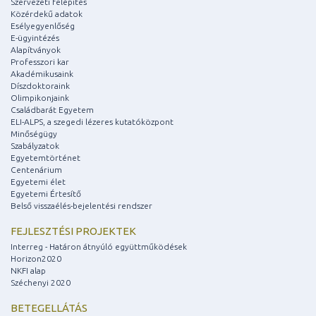
Szervezeti felépítés
Közérdekű adatok
Esélyegyenlőség
E-ügyintézés
Alapítványok
Professzori kar
Akadémikusaink
Díszdoktoraink
Olimpikonjaink
Családbarát Egyetem
ELI-ALPS, a szegedi lézeres kutatóközpont
Minőségügy
Szabályzatok
Egyetemtörténet
Centenárium
Egyetemi élet
Egyetemi Értesítő
Belső visszaélés-bejelentési rendszer
FEJLESZTÉSI PROJEKTEK
Interreg - Határon átnyúló együttműködések
Horizon2020
NKFI alap
Széchenyi 2020
BETEGELLÁTÁS