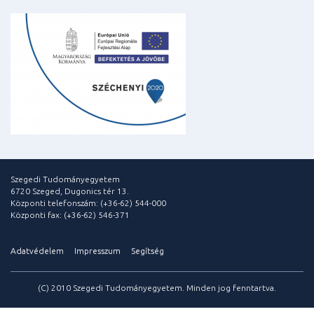
Szegedi Tudományegyetem
6720 Szeged, Dugonics tér 13.
Központi telefonszám: (+36-62) 544-000
Központi fax: (+36-62) 546-371
Adatvédelem
Impresszum
Segítség
(C) 2010 Szegedi Tudományegyetem. Minden jog fenntartva.