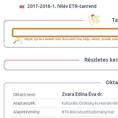
2017-2018-1. félév ETR-tanrend
Ta
Kérjük, írja be a keresett adat (kurzuskód címe, kódja, oktató, tanszék, szak
Részletes ker
Okta
Zvara Edina Éva dr.
Oktató neve:
Alaptanszék:
Kulturális Örökség és Humán In
Alapintézmény:
BTK Bölcsészettudományi Kar