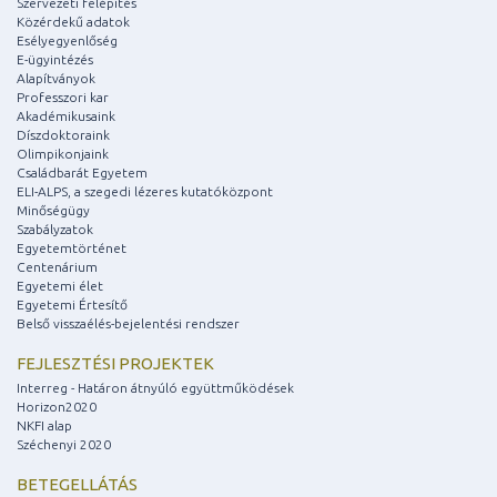
Szervezeti felépítés
Közérdekű adatok
Esélyegyenlőség
E-ügyintézés
Alapítványok
Professzori kar
Akadémikusaink
Díszdoktoraink
Olimpikonjaink
Családbarát Egyetem
ELI-ALPS, a szegedi lézeres kutatóközpont
Minőségügy
Szabályzatok
Egyetemtörténet
Centenárium
Egyetemi élet
Egyetemi Értesítő
Belső visszaélés-bejelentési rendszer
FEJLESZTÉSI PROJEKTEK
Interreg - Határon átnyúló együttműködések
Horizon2020
NKFI alap
Széchenyi 2020
BETEGELLÁTÁS