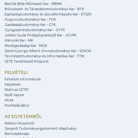
Bartók Béla Művészeti Kar - BBMK
Bölcsészet- és Társadalomtudományi Kar - BTK
Egészségtudományi és Szociális Képzési Kar - ETSZK
Fogorvostudományi Kar - FOK
Gazdaságtudományi Kar - GTK
Gyógyszerésztudományi Kar - GYTK
Juhász Gyula Pedagógusképző Kar - JGYPK
Mérnöki Kar - MK
Mezőgazdasági Kar - MGK
Szent-Györgyi Albert Orvostudományi Kar - SZAOK
Természettudományi és Informatikai Kar - TTIK
SZTE Tanárképző Központ
FELVÉTELI
Felvételi információk
Képzések
Miért az SZTE?
Nyílt napok
Hírek
Pontkalkulátor
AZ EGYETEMRŐL
Rektori köszöntő
Szegedi Tudományegyetemért Alapítvány
Bemutatkozás