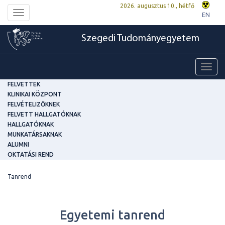
2026. augusztus 10., hétfő
Toggle
EN
navigation
Szegedi Tudományegyetem
Toggl
navig
FELVETTEK
KLINIKAI KÖZPONT
FELVÉTELIZŐKNEK
FELVETT HALLGATÓKNAK
HALLGATÓKNAK
MUNKATÁRSAKNAK
ALUMNI
OKTATÁSI REND
Tanrend
Egyetemi tanrend