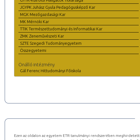
GYTK-Külföldi Hallgatók Titkársága
JGYPK Juhász Gyula Pedagógusképző Kar
MGK Mezőgazdasági Kar
MK Mérnöki Kar
TTIK Természettudományi és Informatikai Kar
ZMK Zeneművészeti Kar
SZTE Szegedi Tudományegyetem
Összegyetemi
Önálló intézmény
Gál Ferenc Hittudományi Főiskola
Ezen az oldalon az egyetem ETR tanulmányi rendszerében meghirdetett k