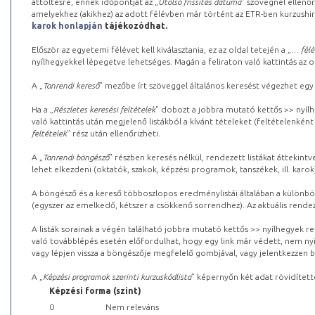
áttöltésre, ennek időpontját az „
Utolsó frissítés dátuma
” szövegnél ellenőr
amelyekhez (akikhez) az adott félévben már történt az ETR-ben kurzushi
karok honlapján
tájékozódhat.
Először az egyetemi félévet kell kiválasztania, ez az oldal tetején a „
… félé
nyílhegyekkel lépegetve lehetséges. Magán a feliraton való kattintás az old
A „
Tanrendi kereső
” mezőbe írt szöveggel általános keresést végezhet egy
Ha a „
Részletes keresési feltételek
” dobozt a jobbra mutató kettős >> nyílh
való kattintás után megjelenő listákból a kívánt tételeket (feltételenként
feltételek
” rész után ellenőrizheti.
A „
Tanrendi böngésző
” részben keresés nélkül, rendezett listákat áttekin
lehet elkezdeni (oktatók, szakok, képzési programok, tanszékek, ill. karok
A böngésző és a kereső többoszlopos eredménylistái általában a különböz
(egyszer az emelkedő, kétszer a csökkenő sorrendhez). Az aktuális rendez
A listák sorainak a végén található jobbra mutató kettős >> nyílhegyek r
való továbblépés esetén előfordulhat, hogy egy link már védett, nem nyi
vagy lépjen vissza a böngészője megfelelő gombjával, vagy jelentkezzen be
A „
Képzési programok szerinti kurzuskódlista
” képernyőn két adat rövidített
Képzési forma (szint)
0
Nem releváns