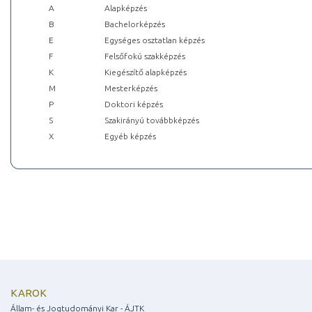
A
Alapképzés
B
Bachelorképzés
E
Egységes osztatlan képzés
F
Felsőfokú szakképzés
K
Kiegészítő alapképzés
M
Mesterképzés
P
Doktori képzés
S
Szakirányú továbbképzés
X
Egyéb képzés
KAROK
Állam- és Jogtudományi Kar - ÁJTK