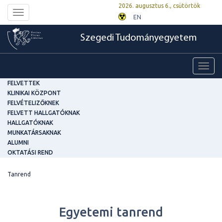
2026. augusztus 6., csütörtök
Toggle
EN
navigation
Szegedi Tudományegyetem
Toggl
navig
FELVETTEK
KLINIKAI KÖZPONT
FELVÉTELIZŐKNEK
FELVETT HALLGATÓKNAK
HALLGATÓKNAK
MUNKATÁRSAKNAK
ALUMNI
OKTATÁSI REND
Tanrend
Egyetemi tanrend