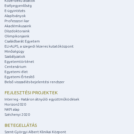
Közérdekű adatok
Esélyegyenlőség
E-ügyintézés
Alapítványok
Professzori kar
Akadémikusaink
Díszdoktoraink
Olimpikonjaink
Családbarát Egyetem
ELI-ALPS, a szegedi lézeres kutatóközpont
Minőségügy
Szabályzatok
Egyetemtörténet
Centenárium
Egyetemi élet
Egyetemi Értesítő
Belső visszaélés-bejelentési rendszer
FEJLESZTÉSI PROJEKTEK
Interreg - Határon átnyúló együttműködések
Horizon2020
NKFI alap
Széchenyi 2020
BETEGELLÁTÁS
Szent-Györgyi Albert Klinikai Központ