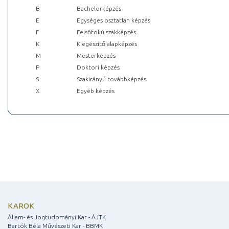
B
Bachelorképzés
E
Egységes osztatlan képzés
F
Felsőfokú szakképzés
K
Kiegészítő alapképzés
M
Mesterképzés
P
Doktori képzés
S
Szakirányú továbbképzés
X
Egyéb képzés
KAROK
Állam- és Jogtudományi Kar - ÁJTK
Bartók Béla Művészeti Kar - BBMK