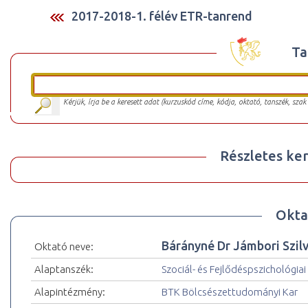
2017-2018-1. félév ETR-tanrend
Ta
Kérjük, írja be a keresett adat (kurzuskód címe, kódja, oktató, tanszék, szak
Részletes ker
Okta
Bárányné Dr Jámbori Szilv
Oktató neve:
Alaptanszék:
Szociál- és Fejlődéspszichológiai
Alapintézmény:
BTK Bölcsészettudományi Kar