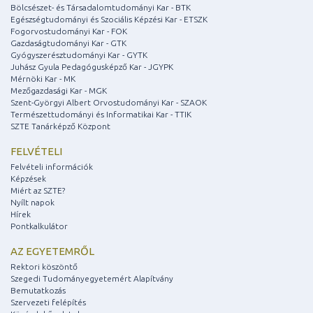
Bölcsészet- és Társadalomtudományi Kar - BTK
Egészségtudományi és Szociális Képzési Kar - ETSZK
Fogorvostudományi Kar - FOK
Gazdaságtudományi Kar - GTK
Gyógyszerésztudományi Kar - GYTK
Juhász Gyula Pedagógusképző Kar - JGYPK
Mérnöki Kar - MK
Mezőgazdasági Kar - MGK
Szent-Györgyi Albert Orvostudományi Kar - SZAOK
Természettudományi és Informatikai Kar - TTIK
SZTE Tanárképző Központ
FELVÉTELI
Felvételi információk
Képzések
Miért az SZTE?
Nyílt napok
Hírek
Pontkalkulátor
AZ EGYETEMRŐL
Rektori köszöntő
Szegedi Tudományegyetemért Alapítvány
Bemutatkozás
Szervezeti felépítés