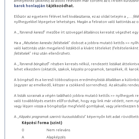
amelyekhez (akikhez) az adott félévben már történt az ETR-ben kurzushi
karok honlapján
tájékozódhat.
Először az egyetemi félévet kell kiválasztania, ez az oldal tetején a „
… félé
nyílhegyekkel lépegetve lehetséges. Magán a feliraton való kattintás az old
A „
Tanrendi kereső
” mezőbe írt szöveggel általános keresést végezhet egy
Ha a „
Részletes keresési feltételek
” dobozt a jobbra mutató kettős >> nyílh
való kattintás után megjelenő listákból a kívánt tételeket (feltételenként
feltételek
” rész után ellenőrizheti.
A „
Tanrendi böngésző
” részben keresés nélkül, rendezett listákat áttekin
lehet elkezdeni (oktatók, szakok, képzési programok, tanszékek, ill. karok
A böngésző és a kereső többoszlopos eredménylistái általában a különböz
(egyszer az emelkedő, kétszer a csökkenő sorrendhez). Az aktuális rendez
A listák sorainak a végén található jobbra mutató kettős >> nyílhegyek r
való továbblépés esetén előfordulhat, hogy egy link már védett, nem nyi
vagy lépjen vissza a böngészője megfelelő gombjával, vagy jelentkezzen be
A „
Képzési programok szerinti kurzuskódlista
” képernyőn két adat rövidített
Képzési forma (szint)
0
Nem releváns
A
Alapképzés