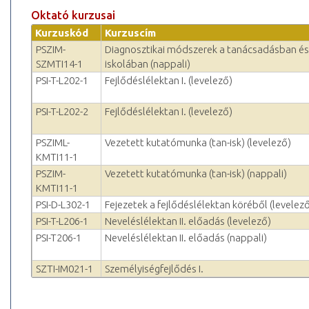
Oktató kurzusai
Kurzuskód
Kurzuscím
PSZIM-
Diagnosztikai módszerek a tanácsadásban és
SZMTI14-1
iskolában (nappali)
PSI-T-L202-1
Fejlődéslélektan I. (levelező)
PSI-T-L202-2
Fejlődéslélektan I. (levelező)
PSZIML-
Vezetett kutatómunka (tan-isk) (levelező)
KMTI11-1
PSZIM-
Vezetett kutatómunka (tan-isk) (nappali)
KMTI11-1
PSI-D-L302-1
Fejezetek a fejlődéslélektan köréből (levelez
PSI-T-L206-1
Neveléslélektan II. előadás (levelező)
PSI-T206-1
Neveléslélektan II. előadás (nappali)
SZTI-IM021-1
Személyiségfejlődés I.