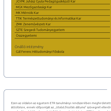
JGYPK Juhász Gyula Pedagógusképző Kar
MGK Mezőgazdasági Kar
MK Mérnöki Kar
TTIK Természettudományi és Informatikai Kar
ZMK Zeneművészeti Kar
SZTE Szegedi Tudományegyetem
Összegyetemi
Önálló intézmény
Gál Ferenc Hittudományi Főiskola
Ezen az oldalon az egyetem ETR tanulmányi rendszerében meghirdetett k
áttöltésre, ennek időpontját az „
Utolsó frissítés dátuma
” szövegnél ellenőr