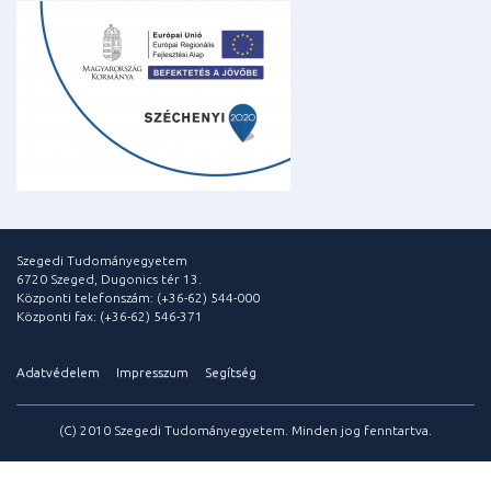
Szegedi Tudományegyetem
6720 Szeged, Dugonics tér 13.
Központi telefonszám: (+36-62) 544-000
Központi fax: (+36-62) 546-371
Adatvédelem
Impresszum
Segítség
(C) 2010 Szegedi Tudományegyetem. Minden jog fenntartva.