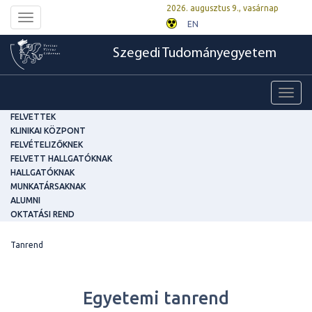
2026. augusztus 9., vasárnap
Toggle
EN
navigation
Szegedi Tudományegyetem
Toggl
navig
FELVETTEK
KLINIKAI KÖZPONT
FELVÉTELIZŐKNEK
FELVETT HALLGATÓKNAK
HALLGATÓKNAK
MUNKATÁRSAKNAK
ALUMNI
OKTATÁSI REND
Tanrend
Egyetemi tanrend