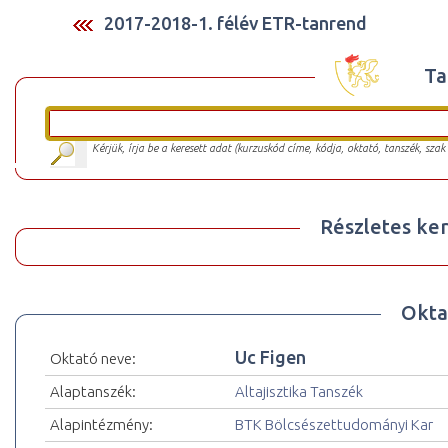
2017-2018-1. félév ETR-tanrend
Ta
Kérjük, írja be a keresett adat (kurzuskód címe, kódja, oktató, tanszék, szak
Részletes ker
Okta
Uc Figen
Oktató neve:
Alaptanszék:
Altajisztika Tanszék
Alapintézmény:
BTK Bölcsészettudományi Kar