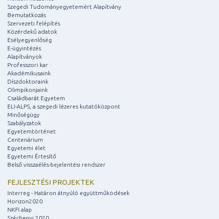
Szegedi Tudományegyetemért Alapítvány
Bemutatkozás
Szervezeti felépítés
Közérdekű adatok
Esélyegyenlőség
E-ügyintézés
Alapítványok
Professzori kar
Akadémikusaink
Díszdoktoraink
Olimpikonjaink
Családbarát Egyetem
ELI-ALPS, a szegedi lézeres kutatóközpont
Minőségügy
Szabályzatok
Egyetemtörténet
Centenárium
Egyetemi élet
Egyetemi Értesítő
Belső visszaélés-bejelentési rendszer
FEJLESZTÉSI PROJEKTEK
Interreg - Határon átnyúló együttműködések
Horizon2020
NKFI alap
Széchenyi 2020