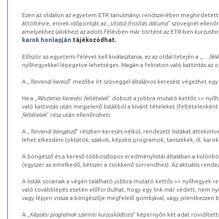
Ezen az oldalon az egyetem ETR tanulmányi rendszerében meghirdetett k
áttöltésre, ennek időpontját az „
Utolsó frissítés dátuma
” szövegnél ellenőr
amelyekhez (akikhez) az adott félévben már történt az ETR-ben kurzushi
karok honlapján
tájékozódhat.
Először az egyetemi félévet kell kiválasztania, ez az oldal tetején a „
… félé
nyílhegyekkel lépegetve lehetséges. Magán a feliraton való kattintás az old
A „
Tanrendi kereső
” mezőbe írt szöveggel általános keresést végezhet egy
Ha a „
Részletes keresési feltételek
” dobozt a jobbra mutató kettős >> nyílh
való kattintás után megjelenő listákból a kívánt tételeket (feltételenként
feltételek
” rész után ellenőrizheti.
A „
Tanrendi böngésző
” részben keresés nélkül, rendezett listákat áttekin
lehet elkezdeni (oktatók, szakok, képzési programok, tanszékek, ill. karok
A böngésző és a kereső többoszlopos eredménylistái általában a különböz
(egyszer az emelkedő, kétszer a csökkenő sorrendhez). Az aktuális rendez
A listák sorainak a végén található jobbra mutató kettős >> nyílhegyek r
való továbblépés esetén előfordulhat, hogy egy link már védett, nem nyi
vagy lépjen vissza a böngészője megfelelő gombjával, vagy jelentkezzen be
A „
Képzési programok szerinti kurzuskódlista
” képernyőn két adat rövidített