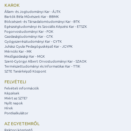
KAROK
Állam- és Jogtudományi Kar - ÁJTK
Bartók Béla Művészeti Kar - BBMK
Bölcsészet- és Társadalomtudományi Kar - BTK
Egészségtudományi és Szociális Képzési Kar - ETSZK
Fogorvostudományi Kar - FOK
Gazdaságtudományi Kar - GTK
Gyógyszerésztudományi Kar - GYTK
Juhász Gyula Pedagógusképző Kar - JGYPK
Mérnöki Kar - MK
Mezőgazdasági Kar - MGK
Szent-Györgyi Albert Orvostudományi Kar - SZAOK
Természettudományi és Informatikai Kar - TTIK
SZTE Tanárképző Központ
FELVÉTELI
Felvételi információk
Képzések
Miért az SZTE?
Nyílt napok
Hírek
Pontkalkulátor
AZ EGYETEMRŐL
Rektori köszöntő