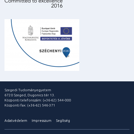
Szegedi Tudományegyetem
6720 Szeged, Dugonics tér 13.
Központi telefonszám: (+36-62) 544-000
Központi fax: (+36-62) 546-371
Adatvédelem
Impresszum
Segítség