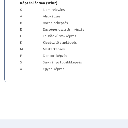
Képzési forma (szint)
0
Nem releváns
A
Alapképzés
B
Bachelorképzés
E
Egységes osztatlan képzés
F
Felsőfokú szakképzés
K
Kiegészítő alapképzés
M
Mesterképzés
P
Doktori képzés
S
Szakirányú továbbképzés
X
Egyéb képzés