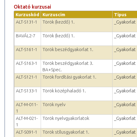
Oktató kurzusai
Kurzuskód
Kurzuscím
Típus
ALT-S131-1
Török (kezdő) 1.
_Gyakorlat
BAVÁL2-7
Török (kezdő) 1.
_Gyakorlat
ALT-S161-1
Török beszédgyakorlat 1.
_Gyakorlat
ALT-S163-1
Török beszédgyakorlat 3.
_Gyakorlat
BA+Spec.
ALT-S121-1
Török fordítási gyakorlat 1.
_Gyakorlat
ALT-S133-1
Török középhaladó 1.
_Gyakorlat
ALT-M-011-
Török nyelv
_Gyakorlat
1
ALT-M-021-
Török nyelvgyakorlatok
_Gyakorlat
1
ALT-S091-1
Török stílusgyakorlat 1.
_Gyakorlat