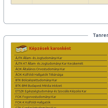
Tanre
Képzések karonként
ÁJTK Állam- és Jogtudományi Kar
ÁJTK-KT Állam- és Jogtudományi Kar Kecskemét
ÁOK Általános Orvostudományi Kar
ÁOK-Külföldi Hallgatók Titkársága
BTK Bölcsészettudományi Kar
BTK-BMI Budapest Média Intézet
ETSZK Egészségtudományi és Szociális Képzési Kar
FOK Fogorvostudományi Kar
FOK-K Külföldi Hallgatók
GTK Gazdaságtudományi Kar