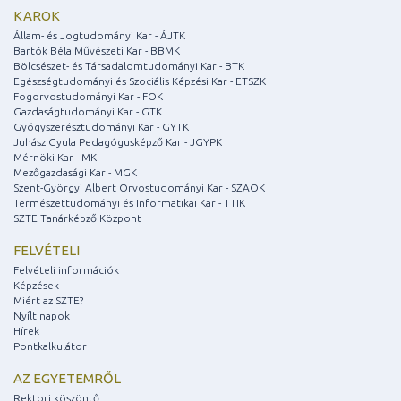
KAROK
Állam- és Jogtudományi Kar - ÁJTK
Bartók Béla Művészeti Kar - BBMK
Bölcsészet- és Társadalomtudományi Kar - BTK
Egészségtudományi és Szociális Képzési Kar - ETSZK
Fogorvostudományi Kar - FOK
Gazdaságtudományi Kar - GTK
Gyógyszerésztudományi Kar - GYTK
Juhász Gyula Pedagógusképző Kar - JGYPK
Mérnöki Kar - MK
Mezőgazdasági Kar - MGK
Szent-Györgyi Albert Orvostudományi Kar - SZAOK
Természettudományi és Informatikai Kar - TTIK
SZTE Tanárképző Központ
FELVÉTELI
Felvételi információk
Képzések
Miért az SZTE?
Nyílt napok
Hírek
Pontkalkulátor
AZ EGYETEMRŐL
Rektori köszöntő