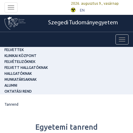
2026. augusztus 9., vasárnap
Toggle
EN
navigation
Szegedi Tudományegyetem
Toggl
navig
FELVETTEK
KLINIKAI KÖZPONT
FELVÉTELIZŐKNEK
FELVETT HALLGATÓKNAK
HALLGATÓKNAK
MUNKATÁRSAKNAK
ALUMNI
OKTATÁSI REND
Tanrend
Egyetemi tanrend