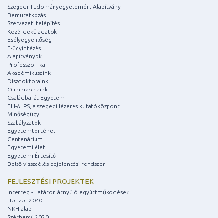
Szegedi Tudományegyetemért Alapítvány
Bemutatkozás
Szervezeti felépítés
Közérdekű adatok
Esélyegyenlőség
E-ügyintézés
Alapítványok
Professzori kar
Akadémikusaink
Díszdoktoraink
Olimpikonjaink
Családbarát Egyetem
ELI-ALPS, a szegedi lézeres kutatóközpont
Minőségügy
Szabályzatok
Egyetemtörténet
Centenárium
Egyetemi élet
Egyetemi Értesítő
Belső visszaélés-bejelentési rendszer
FEJLESZTÉSI PROJEKTEK
Interreg - Határon átnyúló együttműködések
Horizon2020
NKFI alap
Széchenyi 2020