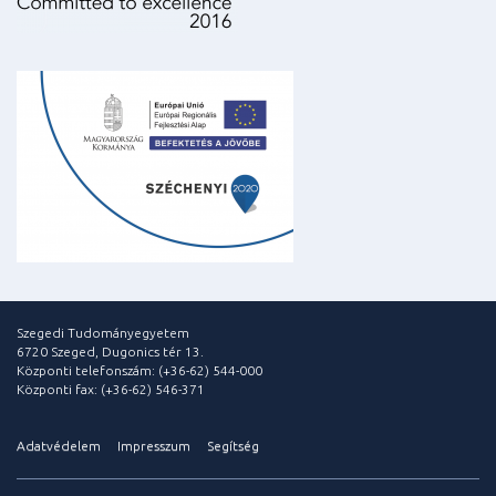
Szegedi Tudományegyetem
6720 Szeged, Dugonics tér 13.
Központi telefonszám: (+36-62) 544-000
Központi fax: (+36-62) 546-371
Adatvédelem
Impresszum
Segítség