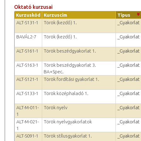
Oktató kurzusai
Kurzuskód
Kurzuscím
Típus
ALT-S131-1
Török (kezdő) 1.
_Gyakorlat
BAVÁL2-7
Török (kezdő) 1.
_Gyakorlat
ALT-S161-1
Török beszédgyakorlat 1.
_Gyakorlat
ALT-S163-1
Török beszédgyakorlat 3.
_Gyakorlat
BA+Spec.
ALT-S121-1
Török fordítási gyakorlat 1.
_Gyakorlat
ALT-S133-1
Török középhaladó 1.
_Gyakorlat
ALT-M-011-
Török nyelv
_Gyakorlat
1
ALT-M-021-
Török nyelvgyakorlatok
_Gyakorlat
1
ALT-S091-1
Török stílusgyakorlat 1.
_Gyakorlat