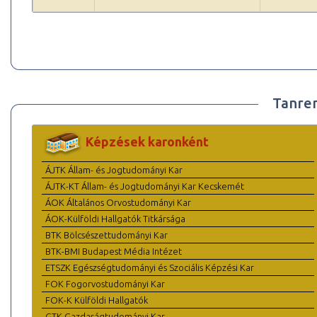
Tanre
Képzések karonként
ÁJTK Állam- és Jogtudományi Kar
ÁJTK-KT Állam- és Jogtudományi Kar Kecskemét
ÁOK Általános Orvostudományi Kar
ÁOK-Külföldi Hallgatók Titkársága
BTK Bölcsészettudományi Kar
BTK-BMI Budapest Média Intézet
ETSZK Egészségtudományi és Szociális Képzési Kar
FOK Fogorvostudományi Kar
FOK-K Külföldi Hallgatók
GTK Gazdaságtudományi Kar