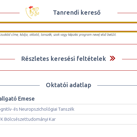
Tanrendi kereső
urzuskód címe, kódja, oktató, tanszék, szak vagy képzési program neve) első betűit.
Részletes keresési feltételek
Oktatói adatlap
allgató Emese
gnitív- és Neuropszichológiai Tanszék
K Bölcsészettudományi Kar