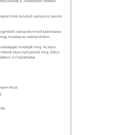
zempontokat a „
Kiválasztott keresési
észést több kiinduló szempont szerint
gfelelő oszlopnévre kell kattintania
lhegy mutatja az oszlopnévben.
s adatlapját mutatják meg. Az ezen
lentkező képernyő jelenik meg. Ekkor
lakon is folytathatja.
lyen kívüli
ő
tás