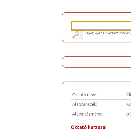
Kérjük, írja be a keresett adat (k
H
Oktató neve:
Alaptanszék:
Ko
Alapintézmény:
BT
Oktató kurzusai