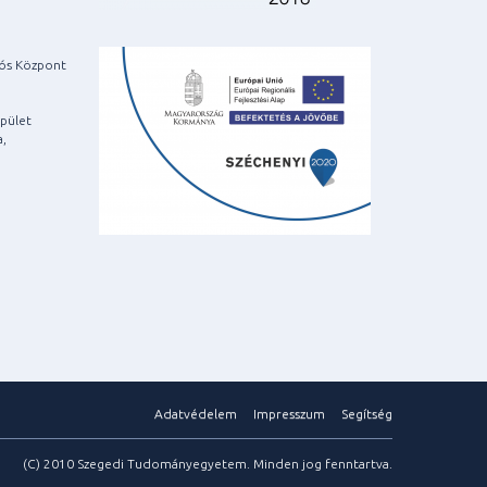
iós Központ
pület
a,
Adatvédelem
Impresszum
Segítség
(C) 2010 Szegedi Tudományegyetem. Minden jog fenntartva.