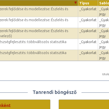
Típus
Sabl
zerek fejlődése és modellezése: Észlelés és
_Gyakorlat
_Gyak
jegy
zerek fejlődése és modellezése: Észlelés és
_Gyakorlat
_Gyak
jegy
zerek fejlődése és modellezése: Észlelés és
_Gyakorlat
_Gyak
evelező)
jegy
szségfejlesztés: többváltozós statisztika
_Gyakorlat
_Gyak
jegy
szségfejlesztés: többváltozós statisztika
_Gyakorlat
_Gyak
jegy
Utols
Tanrendi böngésző
nként