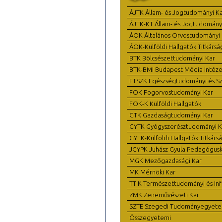
ÁJTK Állam- és Jogtudományi K
ÁJTK-KT Állam- és Jogtudomány
ÁOK Általános Orvostudományi 
ÁOK-Külföldi Hallgatók Titkársá
BTK Bölcsészettudományi Kar
BTK-BMI Budapest Média Intéze
ETSZK Egészségtudományi és Szo
FOK Fogorvostudományi Kar
FOK-K Külföldi Hallgatók
GTK Gazdaságtudományi Kar
GYTK Gyógyszerésztudományi K
GYTK-Külföldi Hallgatók Titkárs
JGYPK Juhász Gyula Pedagógus
MGK Mezőgazdasági Kar
MK Mérnöki Kar
TTIK Természettudományi és Inf
ZMK Zeneművészeti Kar
SZTE Szegedi Tudományegyet
Összegyetemi