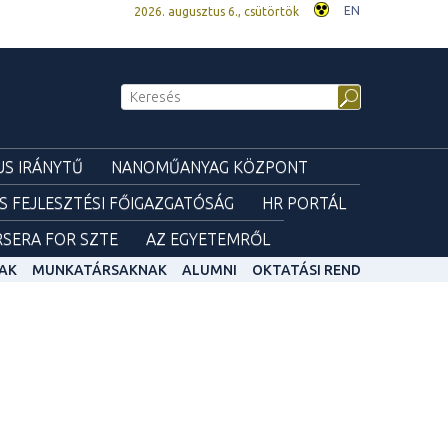
EN
2026. augusztus 6., csütörtök
S IRÁNYTŰ
NANOMŰANYAG KÖZPONT
ÉS FEJLESZTÉSI FŐIGAZGATÓSÁG
HR PORTÁL
SERA FOR SZTE
AZ EGYETEMRŐL
AK
MUNKATÁRSAKNAK
ALUMNI
OKTATÁSI REND