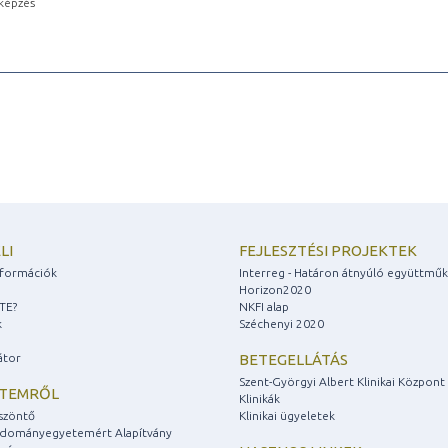
képzés
LI
FEJLESZTÉSI PROJEKTEK
információk
Interreg - Határon átnyúló együttmű
Horizon2020
ZTE?
NKFI alap
k
Széchenyi 2020
átor
BETEGELLÁTÁS
Szent-Györgyi Albert Klinikai Központ
ETEMRŐL
Klinikák
szöntő
Klinikai ügyeletek
udományegyetemért Alapítvány