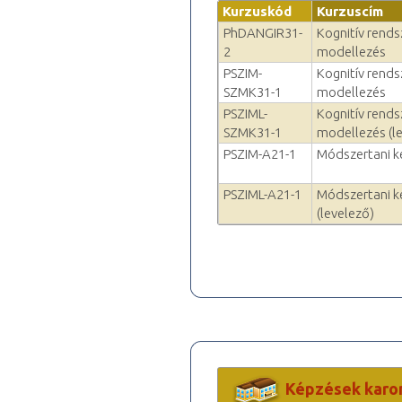
Kurzuskód
Kurzuscím
PhDANGIR31-
Kognitív rends
2
modellezés
PSZIM-
Kognitív rends
SZMK31-1
modellezés
PSZIML-
Kognitív rends
SZMK31-1
modellezés (l
PSZIM-A21-1
Módszertani ké
PSZIML-A21-1
Módszertani ké
(levelező)
Képzések karo