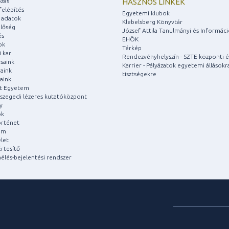
zás
HASZNOS LINKEK
felépítés
Egyetemi klubok
 adatok
Klebelsberg Könyvtár
lőség
József Attila Tanulmányi és Informác
és
EHÖK
ok
Térkép
 kar
Rendezvényhelyszín - SZTE központi é
saink
Karrier - Pályázatok egyetemi állásokr
aink
tisztségekre
aink
át Egyetem
a szegedi lézeres kutatóközpont
y
ok
rténet
um
let
rtesítő
aélés-bejelentési rendszer