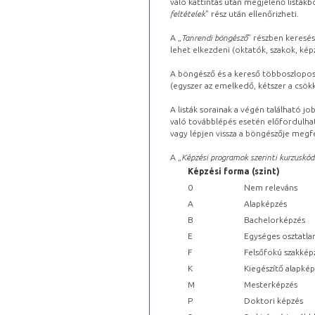
való kattintás után megjelenő listákbó
feltételek
” rész után ellenőrizheti.
A „
Tanrendi böngésző
” részben keresés
lehet elkezdeni (oktatók, szakok, képz
A böngésző és a kereső többoszlopos 
(egyszer az emelkedő, kétszer a csök
A listák sorainak a végén található j
való továbblépés esetén előfordulhat
vagy lépjen vissza a böngészője megfe
A „
Képzési programok szerinti kurzuskód
Képzési forma (szint)
0
Nem releváns
A
Alapképzés
B
Bachelorképzés
E
Egységes osztatla
F
Felsőfokú szakkép
K
Kiegészítő alapké
M
Mesterképzés
P
Doktori képzés