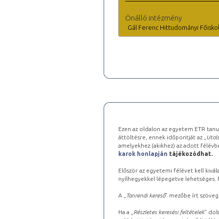
Önálló intézmény
Gál Ferenc Hittudományi Főisko
Ezen az oldalon az egyetem ETR tanu
áttöltésre, ennek időpontját az „
Utols
amelyekhez (akikhez) az adott félév
karok honlapján
tájékozódhat.
Először az egyetemi félévet kell kivála
nyílhegyekkel lépegetve lehetséges. Ma
A „
Tanrendi kereső
” mezőbe írt szöveg
Ha a „
Részletes keresési feltételek
” dob