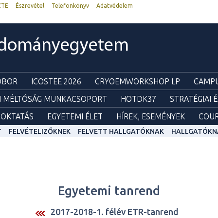
ZTE
Észrevétel
Telefonkönyv
Adatvédelem
udományegyetem
ZOBOR
ICOSTEE 2026
CRYOEMWORKSHOP LP
CAMPU
I MÉLTÓSÁG MUNKACSOPORT
HOTDK37
STRATÉGIAI 
OKTATÁS
EGYETEMI ÉLET
HÍREK, ESEMÉNYEK
COUR
T
FELVÉTELIZŐKNEK
FELVETT HALLGATÓKNAK
HALLGATÓKN
Egyetemi tanrend
2017-2018-1. félév ETR-tanrend