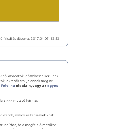
ó frissítés dátuma: 2017.04.07. 12:52
-ből az adatok időszakosan kerülnek
kok, oktatók stb. jelennek meg itt,
a
felvi.hu
oldalain, vagy az
egyes
 jobbra >>> mutató hármas
oktatók, szakok és tanszékek közt.
st indíthat, ha a megfelelő mezőkre