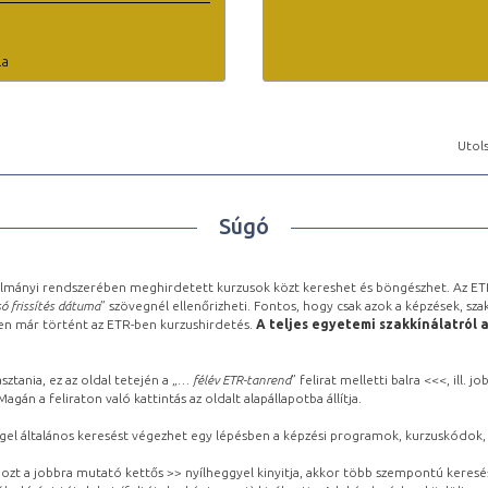
la
Utols
Súgó
lmányi rendszerében meghirdetett kurzusok közt kereshet és böngészhet. Az ETR
ó frissítés dátuma
” szövegnél ellenőrizheti. Fontos, hogy csak azok a képzések, sza
ben már történt az ETR-ben kurzushirdetés.
A teljes egyetemi szakkínálatról 
sztania, ez az oldal tetején a „
… félév ETR-tanrend
” felirat melletti balra <<<, ill.
gán a feliraton való kattintás az oldalt alapállapotba állítja.
gel általános keresést végezhet egy lépésben a képzési programok, kurzuskódok, 
ozt a jobbra mutató kettős >> nyílheggyel kinyitja, akkor több szempontú keresé