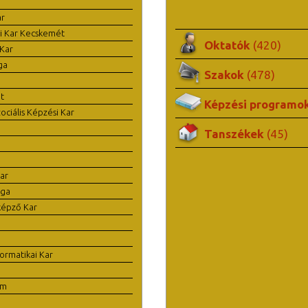
ar
i Kar Kecskemét
Oktatók
(420)
Kar
ga
Szakok
(478)
t
Képzési programo
ciális Képzési Kar
Tanszékek
(45)
ar
ága
képző Kar
ormatikai Kar
em