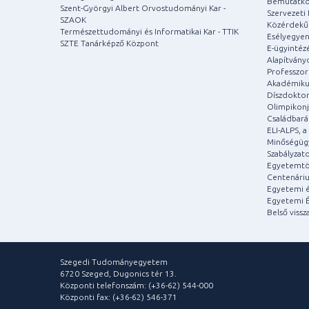
Bemutatko
Szent-Györgyi Albert Orvostudományi Kar -
Szervezeti 
SZAOK
Közérdekű
Természettudományi és Informatikai Kar - TTIK
Esélyegyen
SZTE Tanárképző Központ
E-ügyintéz
Alapítvány
Professzori
Akadémiku
Díszdoktor
Olimpikonj
Családbar
ELI-ALPS, 
Minőségüg
Szabályzat
Egyetemtö
Centenári
Egyetemi é
Egyetemi É
Belső vissz
Szegedi Tudományegyetem
6720 Szeged, Dugonics tér 13.
Központi telefonszám: (+36-62) 544-000
Központi fax: (+36-62) 546-371