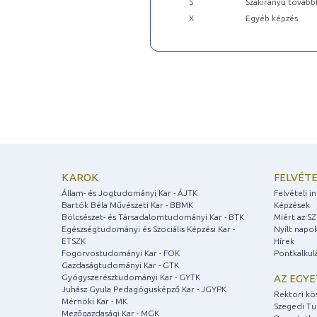
S
Szakirányú tovább
X
Egyéb képzés
KAROK
FELVÉTE
Állam- és Jogtudományi Kar - ÁJTK
Felvételi 
Bartók Béla Művészeti Kar - BBMK
Képzések
Bölcsészet- és Társadalomtudományi Kar - BTK
Miért az S
Egészségtudományi és Szociális Képzési Kar -
Nyílt napo
ETSZK
Hírek
Fogorvostudományi Kar - FOK
Pontkalkul
Gazdaságtudományi Kar - GTK
Gyógyszerésztudományi Kar - GYTK
AZ EGY
Juhász Gyula Pedagógusképző Kar - JGYPK
Rektori kö
Mérnöki Kar - MK
Szegedi T
Mezőgazdasági Kar - MGK