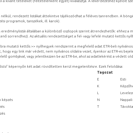
l a kívánt tételeket (feltételenként egyet) kiválasztja. A lekérdezéshez kijelölt s
 nélkül, rendezett listákat áttekintve tájékozódhat a féléves tanrendben. A böng
ési programok, tanszékek, ill. karok).
eredménylistái általában a különböző oszlopok szerint átrendezhetők: ehhez a me
kenő sorrendhez). Az aktuális rendezettséget a fel- vagy lefelé mutató kettős nyí
obbra mutató kettős >> nyílhegyek rendszerint a megfelelő adat ETR-beli nyilváno
, hogy egy link már védett, nem nyilvános oldalra vezet, ilyenkor az ETR-es beje
lelő gombjával, vagy jelentkezzen be az ETR-be, ahol az adatlekérést a védett olda
lista
” képernyőn két adat rövidítetten kerül megjelenítésre. Ezek feloldása:
Tagozat
E
Esti
K
Képzőhe
L
Levelez
n képzés
N
Nappali
zés
T
Távokta
pzés