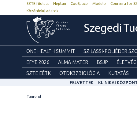
SZTE főoldal
Neptun
CooSpace
Modulo
Coursera for S
Közérdekű adatok
Szegedi T
ONE HEALTH SUMMIT
SZILASSI-POLIÉDER S
EFYE 2026
ALMA MATER
BSJP
ÉLETVÉG
SZTE EÉTK
OTDK37BIOLÓGIA
KUTATÁS
FELVETTEK
KLINIKAI KÖZPON
Tanrend