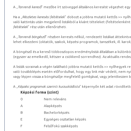
A „
Tanrendi kereső
” mezőbe írt szöveggel általános keresést végezhet egy
Ha a „
Részletes keresési feltételek
” dobozt a jobbra mutató kettős >> nyílh
való kattintás után megjelenő listákból a kívánt tételeket (feltételenként
feltételek
” rész után ellenőrizheti.
A „
Tanrendi böngésző
” részben keresés nélkül, rendezett listákat áttekin
lehet elkezdeni (oktatók, szakok, képzési programok, tanszékek, ill. karok
A böngésző és a kereső többoszlopos eredménylistái általában a különböz
(egyszer az emelkedő, kétszer a csökkenő sorrendhez). Az aktuális rendez
A listák sorainak a végén található jobbra mutató kettős >> nyílhegyek r
való továbblépés esetén előfordulhat, hogy egy link már védett, nem nyi
vagy lépjen vissza a böngészője megfelelő gombjával, vagy jelentkezzen be
A „
Képzési programok szerinti kurzuskódlista
” képernyőn két adat rövidített
Képzési forma (szint)
0
Nem releváns
A
Alapképzés
B
Bachelorképzés
E
Egységes osztatlan képzés
F
Felsőfokú szakképzés