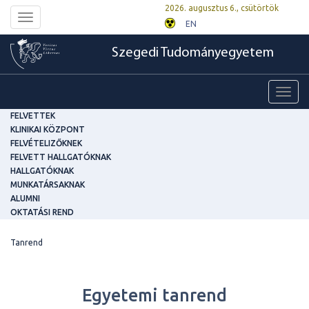
2026. augusztus 6., csütörtök
Toggle
EN
navigation
Szegedi Tudományegyetem
Toggl
navig
FELVETTEK
KLINIKAI KÖZPONT
FELVÉTELIZŐKNEK
FELVETT HALLGATÓKNAK
HALLGATÓKNAK
MUNKATÁRSAKNAK
ALUMNI
OKTATÁSI REND
Tanrend
Egyetemi tanrend