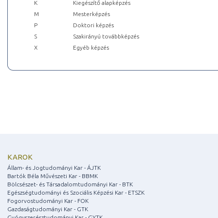
K
Kiegészítő alapképzés
M
Mesterképzés
P
Doktori képzés
S
Szakirányú továbbképzés
X
Egyéb képzés
KAROK
Állam- és Jogtudományi Kar - ÁJTK
Bartók Béla Művészeti Kar - BBMK
Bölcsészet- és Társadalomtudományi Kar - BTK
Egészségtudományi és Szociális Képzési Kar - ETSZK
Fogorvostudományi Kar - FOK
Gazdaságtudományi Kar - GTK
Gyógyszerésztudományi Kar - GYTK