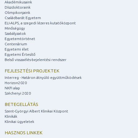
Akadémikusaink
Díszdoktoraink
Olimpikonjaink
Családbarát Egyetem
ELI-ALPS, a szegedi lézeres kutatóközpont
Minőségügy
Szabályzatok
Egyetemtörténet
Centenárium
Egyetemi élet
Egyetemi Értesítő
Belső visszaélés-bejelentési rendszer
FEJLESZTÉSI PROJEKTEK
Interreg - Határon átnyúló együttműködések
Horizon2020
NKFI alap
Széchenyi 2020
BETEGELLÁTÁS
Szent-Györgyi Albert Klinikai Központ
Klinikák
Klinikai ügyeletek
HASZNOS LINKEK