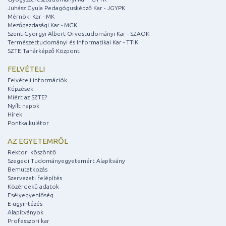
Juhász Gyula Pedagógusképző Kar - JGYPK
Mérnöki Kar - MK
Mezőgazdasági Kar - MGK
Szent-Györgyi Albert Orvostudományi Kar - SZAOK
Természettudományi és Informatikai Kar - TTIK
SZTE Tanárképző Központ
FELVÉTELI
Felvételi információk
Képzések
Miért az SZTE?
Nyílt napok
Hírek
Pontkalkulátor
AZ EGYETEMRŐL
Rektori köszöntő
Szegedi Tudományegyetemért Alapítvány
Bemutatkozás
Szervezeti felépítés
Közérdekű adatok
Esélyegyenlőség
E-ügyintézés
Alapítványok
Professzori kar