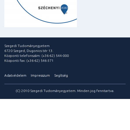
Szegedi Tudományegyetem
6720 Szeged, Dugonics tér 13.
Központi telefonszám: (+36-62) 544-000
Központi fax: (+36-62) 546-371
Adatvédelem
Impresszum
Segítség
(C) 2010 Szegedi Tudományegyetem. Minden jog fenntartva.