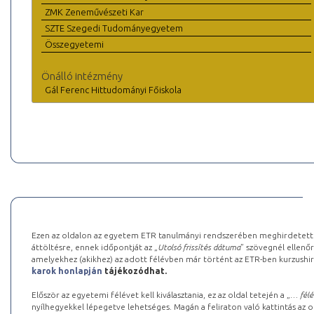
ZMK Zeneművészeti Kar
SZTE Szegedi Tudományegyetem
Összegyetemi
Önálló intézmény
Gál Ferenc Hittudományi Főiskola
Ezen az oldalon az egyetem ETR tanulmányi rendszerében meghirdetett k
áttöltésre, ennek időpontját az „
Utolsó frissítés dátuma
” szövegnél ellenőr
amelyekhez (akikhez) az adott félévben már történt az ETR-ben kurzushi
karok honlapján
tájékozódhat.
Először az egyetemi félévet kell kiválasztania, ez az oldal tetején a „
… félé
nyílhegyekkel lépegetve lehetséges. Magán a feliraton való kattintás az old