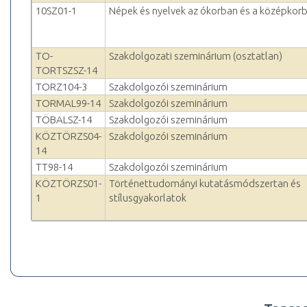
10SZ01-1
Népek és nyelvek az ókorban és a középkor
TO-
Szakdolgozati szeminárium (osztatlan)
TORTSZSZ-14
TORZ104-3
Szakdolgozói szeminárium
TORMAL99-14
Szakdolgozói szeminárium
TÖBALSZ-14
Szakdolgozói szeminárium
KÖZTÖRZS04-
Szakdolgozói szeminárium
14
TT98-14
Szakdolgozói szeminárium
KÖZTÖRZS01-
Történettudományi kutatásmódszertan és
1
stílusgyakorlatok