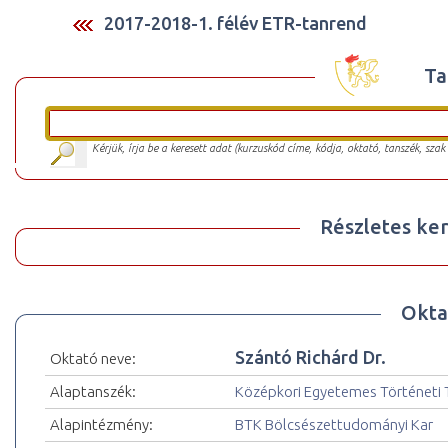
2017-2018-1. félév ETR-tanrend
Ta
Kérjük, írja be a keresett adat (kurzuskód címe, kódja, oktató, tanszék, szak
Részletes ker
Okta
Szántó Richárd Dr.
Oktató neve:
Alaptanszék:
Középkori Egyetemes Történeti 
Alapintézmény:
BTK Bölcsészettudományi Kar