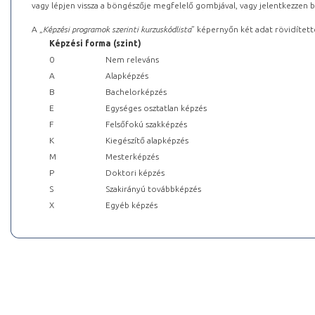
vagy lépjen vissza a böngészője megfelelő gombjával, vagy jelentkezzen be
A „
Képzési programok szerinti kurzuskódlista
” képernyőn két adat rövidített
Képzési forma (szint)
0
Nem releváns
A
Alapképzés
B
Bachelorképzés
E
Egységes osztatlan képzés
F
Felsőfokú szakképzés
K
Kiegészítő alapképzés
M
Mesterképzés
P
Doktori képzés
S
Szakirányú továbbképzés
X
Egyéb képzés