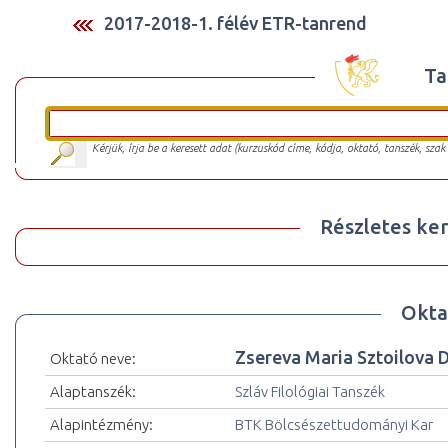
2017-2018-1. félév ETR-tanrend
Ta
Kérjük, írja be a keresett adat (kurzuskód címe, kódja, oktató, tanszék, szak
Részletes ker
Okta
Zsereva Maria Sztoilova D
Oktató neve:
Alaptanszék:
Szláv Filológiai Tanszék
Alapintézmény:
BTK Bölcsészettudományi Kar