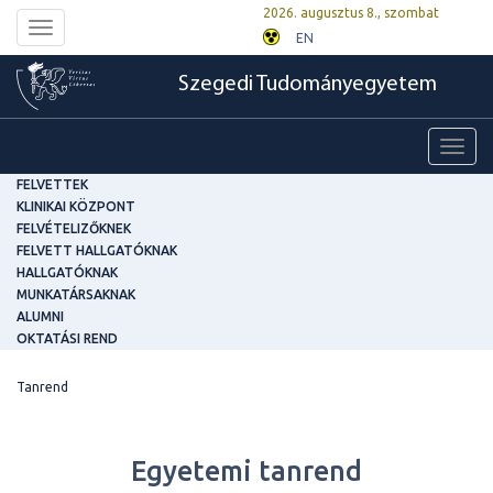
2026. augusztus 8., szombat
Toggle
EN
navigation
Szegedi Tudományegyetem
Toggl
navig
FELVETTEK
KLINIKAI KÖZPONT
FELVÉTELIZŐKNEK
FELVETT HALLGATÓKNAK
HALLGATÓKNAK
MUNKATÁRSAKNAK
ALUMNI
OKTATÁSI REND
Tanrend
Egyetemi tanrend