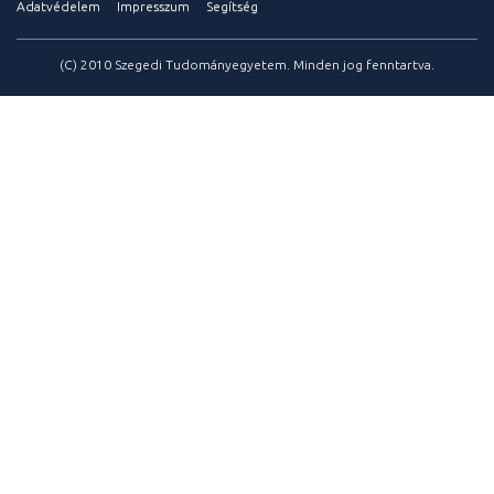
Adatvédelem
Impresszum
Segítség
(C) 2010 Szegedi Tudományegyetem. Minden jog fenntartva.