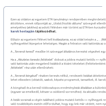
Ezen az oldalon az egyetem ETR tanulmányi rendszerében meghirdetett k
áttöltésre, ennek időpontját az „
Utolsó frissítés dátuma
” szövegnél ellenőr
amelyekhez (akikhez) az adott félévben már történt az ETR-ben kurzushi
karok honlapján
tájékozódhat.
Először az egyetemi félévet kell kiválasztania, ez az oldal tetején a „
… félé
nyílhegyekkel lépegetve lehetséges. Magán a feliraton való kattintás az old
A „
Tanrendi kereső
” mezőbe írt szöveggel általános keresést végezhet egy
Ha a „
Részletes keresési feltételek
” dobozt a jobbra mutató kettős >> nyílh
való kattintás után megjelenő listákból a kívánt tételeket (feltételenként
feltételek
” rész után ellenőrizheti.
A „
Tanrendi böngésző
” részben keresés nélkül, rendezett listákat áttekin
lehet elkezdeni (oktatók, szakok, képzési programok, tanszékek, ill. karok
A böngésző és a kereső többoszlopos eredménylistái általában a különböz
(egyszer az emelkedő, kétszer a csökkenő sorrendhez). Az aktuális rendez
A listák sorainak a végén található jobbra mutató kettős >> nyílhegyek r
való továbblépés esetén előfordulhat, hogy egy link már védett, nem nyi