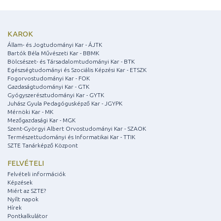
KAROK
Állam- és Jogtudományi Kar - ÁJTK
Bartók Béla Művészeti Kar - BBMK
Bölcsészet- és Társadalomtudományi Kar - BTK
Egészségtudományi és Szociális Képzési Kar - ETSZK
Fogorvostudományi Kar - FOK
Gazdaságtudományi Kar - GTK
Gyógyszerésztudományi Kar - GYTK
Juhász Gyula Pedagógusképző Kar - JGYPK
Mérnöki Kar - MK
Mezőgazdasági Kar - MGK
Szent-Györgyi Albert Orvostudományi Kar - SZAOK
Természettudományi és Informatikai Kar - TTIK
SZTE Tanárképző Központ
FELVÉTELI
Felvételi információk
Képzések
Miért az SZTE?
Nyílt napok
Hírek
Pontkalkulátor