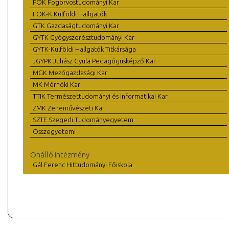
FOK Fogorvostudományi Kar
FOK-K Külföldi Hallgatók
GTK Gazdaságtudományi Kar
GYTK Gyógyszerésztudományi Kar
GYTK-Külföldi Hallgatók Titkársága
JGYPK Juhász Gyula Pedagógusképző Kar
MGK Mezőgazdasági Kar
MK Mérnöki Kar
TTIK Természettudományi és Informatikai Kar
ZMK Zeneművészeti Kar
SZTE Szegedi Tudományegyetem
Összegyetemi
Önálló intézmény
Gál Ferenc Hittudományi Főiskola