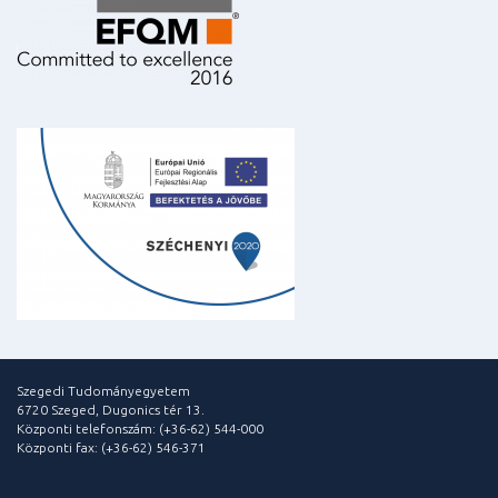
Szegedi Tudományegyetem
6720 Szeged, Dugonics tér 13.
Központi telefonszám: (+36-62) 544-000
Központi fax: (+36-62) 546-371