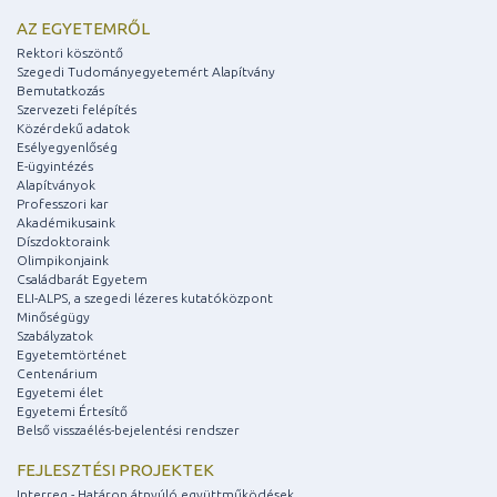
AZ EGYETEMRŐL
Rektori köszöntő
Szegedi Tudományegyetemért Alapítvány
Bemutatkozás
Szervezeti felépítés
Közérdekű adatok
Esélyegyenlőség
E-ügyintézés
Alapítványok
Professzori kar
Akadémikusaink
Díszdoktoraink
Olimpikonjaink
Családbarát Egyetem
ELI-ALPS, a szegedi lézeres kutatóközpont
Minőségügy
Szabályzatok
Egyetemtörténet
Centenárium
Egyetemi élet
Egyetemi Értesítő
Belső visszaélés-bejelentési rendszer
FEJLESZTÉSI PROJEKTEK
Interreg - Határon átnyúló együttműködések