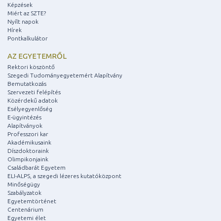
Képzések
Miért az SZTE?
Nyílt napok
Hírek
Pontkalkulátor
AZ EGYETEMRŐL
Rektori köszöntő
Szegedi Tudományegyetemért Alapítvány
Bemutatkozás
Szervezeti felépítés
Közérdekű adatok
Esélyegyenlőség
E-ügyintézés
Alapítványok
Professzori kar
Akadémikusaink
Díszdoktoraink
Olimpikonjaink
Családbarát Egyetem
ELI-ALPS, a szegedi lézeres kutatóközpont
Minőségügy
Szabályzatok
Egyetemtörténet
Centenárium
Egyetemi élet