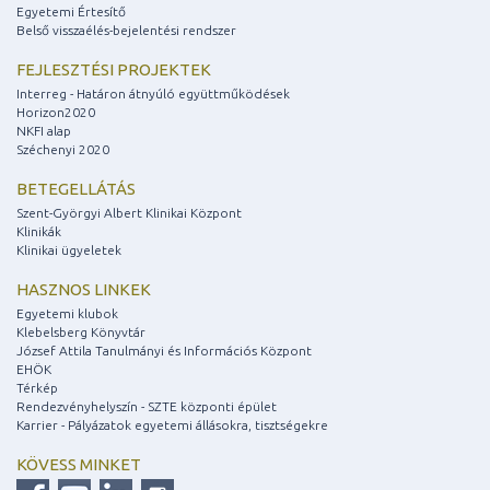
Egyetemi Értesítő
Belső visszaélés-bejelentési rendszer
FEJLESZTÉSI PROJEKTEK
Interreg - Határon átnyúló együttműködések
Horizon2020
NKFI alap
Széchenyi 2020
BETEGELLÁTÁS
Szent-Györgyi Albert Klinikai Központ
Klinikák
Klinikai ügyeletek
HASZNOS LINKEK
Egyetemi klubok
Klebelsberg Könyvtár
József Attila Tanulmányi és Információs Központ
EHÖK
Térkép
Rendezvényhelyszín - SZTE központi épület
Karrier - Pályázatok egyetemi állásokra, tisztségekre
KÖVESS MINKET