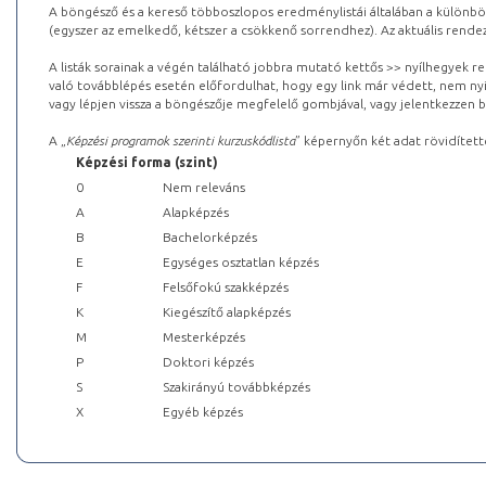
A böngésző és a kereső többoszlopos eredménylistái általában a különböz
(egyszer az emelkedő, kétszer a csökkenő sorrendhez). Az aktuális rendez
A listák sorainak a végén található jobbra mutató kettős >> nyílhegyek r
való továbblépés esetén előfordulhat, hogy egy link már védett, nem nyi
vagy lépjen vissza a böngészője megfelelő gombjával, vagy jelentkezzen be
A „
Képzési programok szerinti kurzuskódlista
” képernyőn két adat rövidített
Képzési forma (szint)
0
Nem releváns
A
Alapképzés
B
Bachelorképzés
E
Egységes osztatlan képzés
F
Felsőfokú szakképzés
K
Kiegészítő alapképzés
M
Mesterképzés
P
Doktori képzés
S
Szakirányú továbbképzés
X
Egyéb képzés