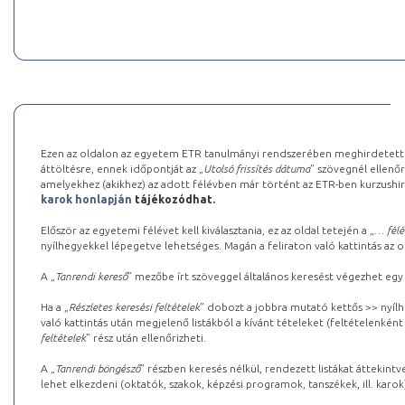
Ezen az oldalon az egyetem ETR tanulmányi rendszerében meghirdetett k
áttöltésre, ennek időpontját az „
Utolsó frissítés dátuma
” szövegnél ellenőr
amelyekhez (akikhez) az adott félévben már történt az ETR-ben kurzushi
karok honlapján
tájékozódhat.
Először az egyetemi félévet kell kiválasztania, ez az oldal tetején a „
… félé
nyílhegyekkel lépegetve lehetséges. Magán a feliraton való kattintás az old
A „
Tanrendi kereső
” mezőbe írt szöveggel általános keresést végezhet egy
Ha a „
Részletes keresési feltételek
” dobozt a jobbra mutató kettős >> nyílh
való kattintás után megjelenő listákból a kívánt tételeket (feltételenként
feltételek
” rész után ellenőrizheti.
A „
Tanrendi böngésző
” részben keresés nélkül, rendezett listákat áttekin
lehet elkezdeni (oktatók, szakok, képzési programok, tanszékek, ill. karok