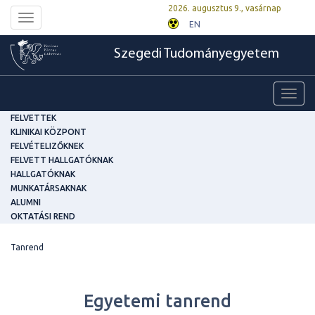
2026. augusztus 9., vasárnap
Toggle
EN
navigation
Szegedi Tudományegyetem
Toggl
navig
FELVETTEK
KLINIKAI KÖZPONT
FELVÉTELIZŐKNEK
FELVETT HALLGATÓKNAK
HALLGATÓKNAK
MUNKATÁRSAKNAK
ALUMNI
OKTATÁSI REND
Tanrend
Egyetemi tanrend