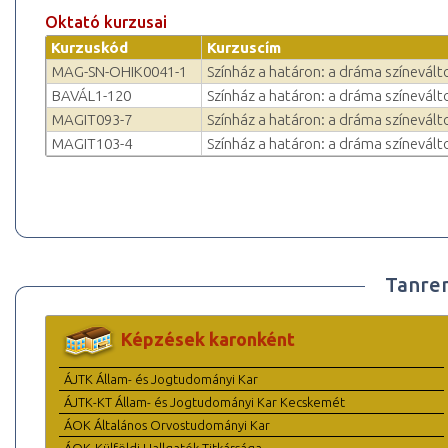
Oktató kurzusai
Kurzuskód
Kurzuscím
MAG-SN-OHIK0041-1
Színház a határon: a dráma színevál
BAVÁL1-120
Színház a határon: a dráma színevál
MAGIT093-7
Színház a határon: a dráma színevál
MAGIT103-4
Színház a határon: a dráma színevál
Tanre
Képzések karonként
ÁJTK Állam- és Jogtudományi Kar
ÁJTK-KT Állam- és Jogtudományi Kar Kecskemét
ÁOK Általános Orvostudományi Kar