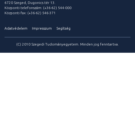
6720 Szeged, Dugonics tér 13.
Központi telefonszám: (+36-62) 544-000
Központi fax: (+36-62) 546-371
Adatvédelem
Impresszum
Segítség
(C) 2010 Szegedi Tudományegyetem. Minden jog fenntartva.