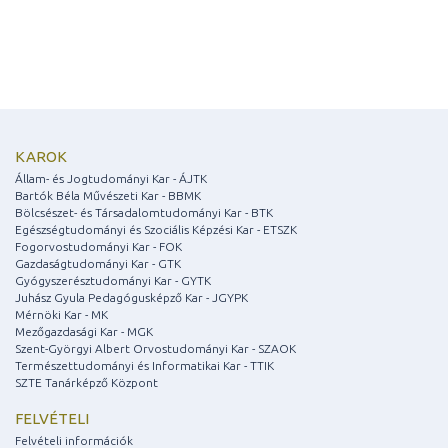
KAROK
Állam- és Jogtudományi Kar - ÁJTK
Bartók Béla Művészeti Kar - BBMK
Bölcsészet- és Társadalomtudományi Kar - BTK
Egészségtudományi és Szociális Képzési Kar - ETSZK
Fogorvostudományi Kar - FOK
Gazdaságtudományi Kar - GTK
Gyógyszerésztudományi Kar - GYTK
Juhász Gyula Pedagógusképző Kar - JGYPK
Mérnöki Kar - MK
Mezőgazdasági Kar - MGK
Szent-Györgyi Albert Orvostudományi Kar - SZAOK
Természettudományi és Informatikai Kar - TTIK
SZTE Tanárképző Központ
FELVÉTELI
Felvételi információk