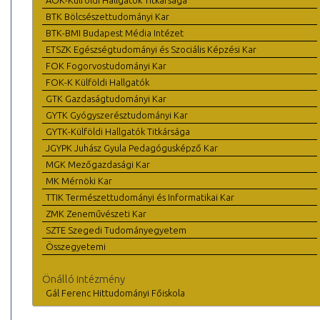
ÁOK-Külföldi Hallgatók Titkársága
BTK Bölcsészettudományi Kar
BTK-BMI Budapest Média Intézet
ETSZK Egészségtudományi és Szociális Képzési Kar
FOK Fogorvostudományi Kar
FOK-K Külföldi Hallgatók
GTK Gazdaságtudományi Kar
GYTK Gyógyszerésztudományi Kar
GYTK-Külföldi Hallgatók Titkársága
JGYPK Juhász Gyula Pedagógusképző Kar
MGK Mezőgazdasági Kar
MK Mérnöki Kar
TTIK Természettudományi és Informatikai Kar
ZMK Zeneművészeti Kar
SZTE Szegedi Tudományegyetem
Összegyetemi
Önálló intézmény
Gál Ferenc Hittudományi Főiskola