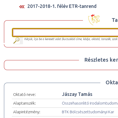
2017-2018-1. félév ETR-tanrend
Ta
Kérjük, írja be a keresett adat (kurzuskód címe, kódja, oktató, tanszék, szak
Részletes ker
Okta
Jászay Tamás
Oktató neve:
Alaptanszék:
Összehasonlitó Irodalomtudomá
Alapintézmény:
BTK Bölcsészettudományi Kar