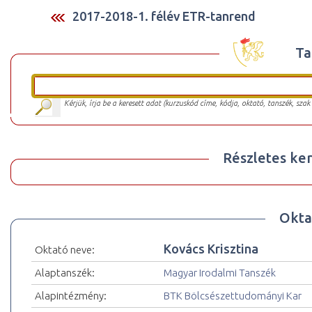
2017-2018-1. félév ETR-tanrend
Ta
Kérjük, írja be a keresett adat (kurzuskód címe, kódja, oktató, tanszék, szak
Részletes ker
Okta
Kovács Krisztina
Oktató neve:
Alaptanszék:
Magyar Irodalmi Tanszék
Alapintézmény:
BTK Bölcsészettudományi Kar