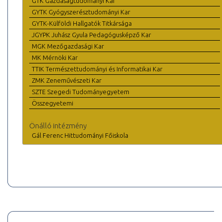
GTK Gazdaságtudományi Kar
GYTK Gyógyszerésztudományi Kar
GYTK-Külföldi Hallgatók Titkársága
JGYPK Juhász Gyula Pedagógusképző Kar
MGK Mezőgazdasági Kar
MK Mérnöki Kar
TTIK Természettudományi és Informatikai Kar
ZMK Zeneművészeti Kar
SZTE Szegedi Tudományegyetem
Összegyetemi
Önálló intézmény
Gál Ferenc Hittudományi Főiskola