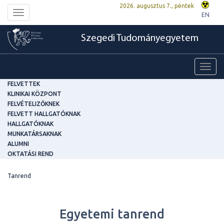
2026. augusztus 7., péntek
Toggle
EN
navigation
Szegedi Tudományegyetem
Toggl
navig
FELVETTEK
KLINIKAI KÖZPONT
FELVÉTELIZŐKNEK
FELVETT HALLGATÓKNAK
HALLGATÓKNAK
MUNKATÁRSAKNAK
ALUMNI
OKTATÁSI REND
Tanrend
Egyetemi tanrend