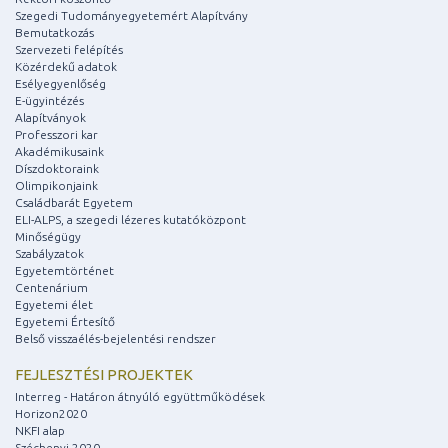
Szegedi Tudományegyetemért Alapítvány
Bemutatkozás
Szervezeti felépítés
Közérdekű adatok
Esélyegyenlőség
E-ügyintézés
Alapítványok
Professzori kar
Akadémikusaink
Díszdoktoraink
Olimpikonjaink
Családbarát Egyetem
ELI-ALPS, a szegedi lézeres kutatóközpont
Minőségügy
Szabályzatok
Egyetemtörténet
Centenárium
Egyetemi élet
Egyetemi Értesítő
Belső visszaélés-bejelentési rendszer
FEJLESZTÉSI PROJEKTEK
Interreg - Határon átnyúló együttműködések
Horizon2020
NKFI alap
Széchenyi 2020