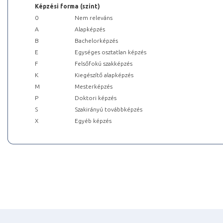
Képzési forma (szint)
0
Nem releváns
A
Alapképzés
B
Bachelorképzés
E
Egységes osztatlan képzés
F
Felsőfokú szakképzés
K
Kiegészítő alapképzés
M
Mesterképzés
P
Doktori képzés
S
Szakirányú továbbképzés
X
Egyéb képzés