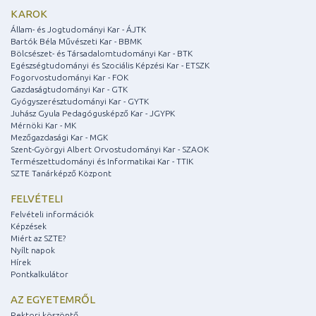
KAROK
Állam- és Jogtudományi Kar - ÁJTK
Bartók Béla Művészeti Kar - BBMK
Bölcsészet- és Társadalomtudományi Kar - BTK
Egészségtudományi és Szociális Képzési Kar - ETSZK
Fogorvostudományi Kar - FOK
Gazdaságtudományi Kar - GTK
Gyógyszerésztudományi Kar - GYTK
Juhász Gyula Pedagógusképző Kar - JGYPK
Mérnöki Kar - MK
Mezőgazdasági Kar - MGK
Szent-Györgyi Albert Orvostudományi Kar - SZAOK
Természettudományi és Informatikai Kar - TTIK
SZTE Tanárképző Központ
FELVÉTELI
Felvételi információk
Képzések
Miért az SZTE?
Nyílt napok
Hírek
Pontkalkulátor
AZ EGYETEMRŐL
Rektori köszöntő