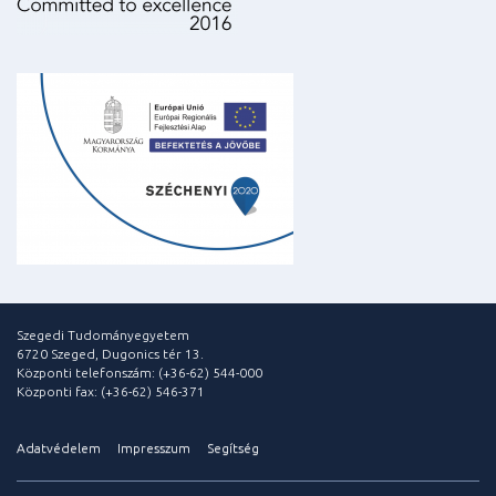
Szegedi Tudományegyetem
6720 Szeged, Dugonics tér 13.
Központi telefonszám: (+36-62) 544-000
Központi fax: (+36-62) 546-371
Adatvédelem
Impresszum
Segítség