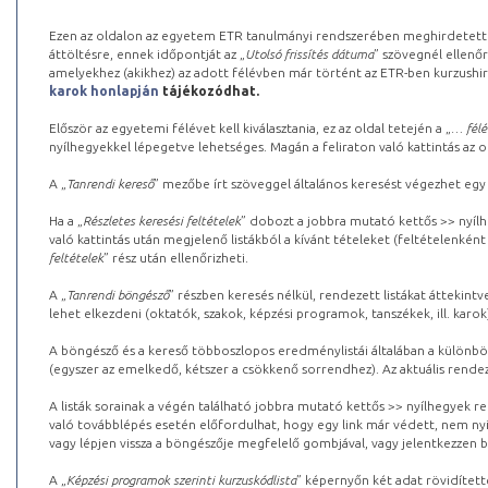
Ezen az oldalon az egyetem ETR tanulmányi rendszerében meghirdetett k
áttöltésre, ennek időpontját az „
Utolsó frissítés dátuma
” szövegnél ellenőr
amelyekhez (akikhez) az adott félévben már történt az ETR-ben kurzushi
karok honlapján
tájékozódhat.
Először az egyetemi félévet kell kiválasztania, ez az oldal tetején a „
… félé
nyílhegyekkel lépegetve lehetséges. Magán a feliraton való kattintás az old
A „
Tanrendi kereső
” mezőbe írt szöveggel általános keresést végezhet egy
Ha a „
Részletes keresési feltételek
” dobozt a jobbra mutató kettős >> nyílh
való kattintás után megjelenő listákból a kívánt tételeket (feltételenként
feltételek
” rész után ellenőrizheti.
A „
Tanrendi böngésző
” részben keresés nélkül, rendezett listákat áttekin
lehet elkezdeni (oktatók, szakok, képzési programok, tanszékek, ill. karok
A böngésző és a kereső többoszlopos eredménylistái általában a különböz
(egyszer az emelkedő, kétszer a csökkenő sorrendhez). Az aktuális rendez
A listák sorainak a végén található jobbra mutató kettős >> nyílhegyek r
való továbblépés esetén előfordulhat, hogy egy link már védett, nem nyi
vagy lépjen vissza a böngészője megfelelő gombjával, vagy jelentkezzen be
A „
Képzési programok szerinti kurzuskódlista
” képernyőn két adat rövidített