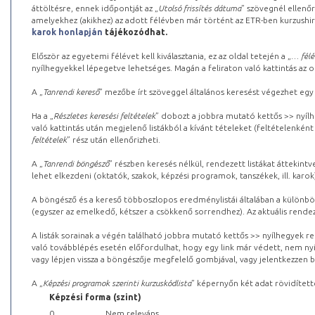
áttöltésre, ennek időpontját az „
Utolsó frissítés dátuma
” szövegnél ellenőr
amelyekhez (akikhez) az adott félévben már történt az ETR-ben kurzushi
karok honlapján
tájékozódhat.
Először az egyetemi félévet kell kiválasztania, ez az oldal tetején a „
… félé
nyílhegyekkel lépegetve lehetséges. Magán a feliraton való kattintás az old
A „
Tanrendi kereső
” mezőbe írt szöveggel általános keresést végezhet egy
Ha a „
Részletes keresési feltételek
” dobozt a jobbra mutató kettős >> nyílh
való kattintás után megjelenő listákból a kívánt tételeket (feltételenként
feltételek
” rész után ellenőrizheti.
A „
Tanrendi böngésző
” részben keresés nélkül, rendezett listákat áttekin
lehet elkezdeni (oktatók, szakok, képzési programok, tanszékek, ill. karok
A böngésző és a kereső többoszlopos eredménylistái általában a különböz
(egyszer az emelkedő, kétszer a csökkenő sorrendhez). Az aktuális rendez
A listák sorainak a végén található jobbra mutató kettős >> nyílhegyek r
való továbblépés esetén előfordulhat, hogy egy link már védett, nem nyi
vagy lépjen vissza a böngészője megfelelő gombjával, vagy jelentkezzen be
A „
Képzési programok szerinti kurzuskódlista
” képernyőn két adat rövidített
Képzési forma (szint)
0
Nem releváns