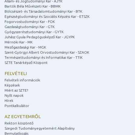
Állam- és Jogtudományi Kar - ÁJTK
Bartók Béla Művészeti Kar - BBMK
Bölcsészet- és Társadalomtudományi Kar - BTK
Egészségtudományi és Szociális Képzési Kar - ETSZK
Fogorvostudományi Kar - FOK
Gazdaságtudományi Kar - GTK
Gyógyszerésztudományi Kar - GYTK
Juhász Gyula Pedagógusképző Kar - JGYPK
Mérnöki Kar - MK
Mezőgazdasági Kar - MGK
Szent-Györgyi Albert Orvostudományi Kar - SZAOK
Természettudományi és Informatikai Kar - TTIK
SZTE Tanárképző Központ
FELVÉTELI
Felvételi információk
Képzések
Miért az SZTE?
Nyílt napok
Hírek
Pontkalkulátor
AZ EGYETEMRŐL
Rektori köszöntő
Szegedi Tudományegyetemért Alapítvány
Bemutatkozás