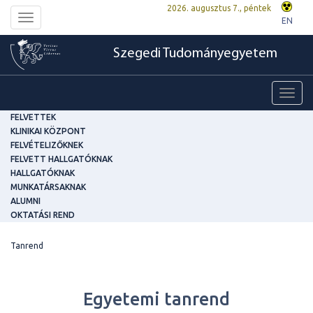
2026. augusztus 7., péntek
Toggle
EN
navigation
Szegedi Tudományegyetem
Toggl
navig
FELVETTEK
KLINIKAI KÖZPONT
FELVÉTELIZŐKNEK
FELVETT HALLGATÓKNAK
HALLGATÓKNAK
MUNKATÁRSAKNAK
ALUMNI
OKTATÁSI REND
Tanrend
Egyetemi tanrend