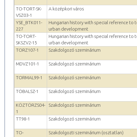
TO-TORT-SK-
A középkori város
VSZ03-1
YSE_BTK011-
Hungarian history with special reference to
227
urban development
TO-TORT-
Hungarian history with special reference to
SKSZV2-15
urban development
TORZ107-1
Szakdolgozó szeminárium
MDVZ101-1
Szakdolgozó szeminárium
TORMAL99-1
Szakdolgozó szeminárium
TÖBALSZ-1
Szakdolgozó szeminárium
KÖZTÖRZS04-
Szakdolgozó szeminárium
1
TT98-1
Szakdolgozó szeminárium
TO-
Szakdolgozti szeminárium (osztatlan)