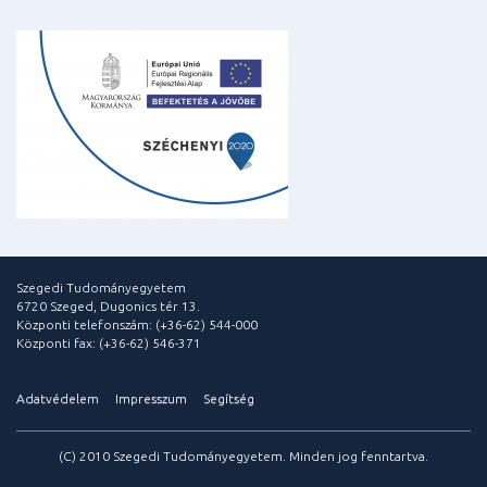
Szegedi Tudományegyetem
6720 Szeged, Dugonics tér 13.
Központi telefonszám: (+36-62) 544-000
Központi fax: (+36-62) 546-371
Adatvédelem
Impresszum
Segítség
(C) 2010 Szegedi Tudományegyetem. Minden jog fenntartva.