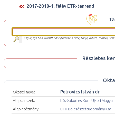
2017-2018-1. félév ETR-tanrend
Ta
Kérjük, írja be a keresett adat (kurzuskód címe, kódja, oktató, tanszék, szak
Részletes ker
Okta
Petrovics István dr.
Oktató neve:
Alaptanszék:
Középkori és Kora Újkori Magyar
Alapintézmény:
BTK Bölcsészettudományi Kar