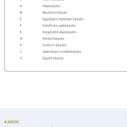
A
Alapképzés
B
Bachelorképzés
E
Egységes osztatlan képzés
F
Felsőfokú szakképzés
K
Kiegészítő alapképzés
M
Mesterképzés
P
Doktori képzés
S
Szakirányú továbbképzés
X
Egyéb képzés
KAROK