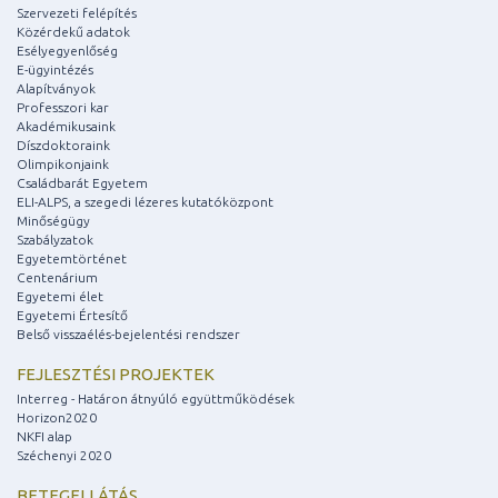
Szervezeti felépítés
Közérdekű adatok
Esélyegyenlőség
E-ügyintézés
Alapítványok
Professzori kar
Akadémikusaink
Díszdoktoraink
Olimpikonjaink
Családbarát Egyetem
ELI-ALPS, a szegedi lézeres kutatóközpont
Minőségügy
Szabályzatok
Egyetemtörténet
Centenárium
Egyetemi élet
Egyetemi Értesítő
Belső visszaélés-bejelentési rendszer
FEJLESZTÉSI PROJEKTEK
Interreg - Határon átnyúló együttműködések
Horizon2020
NKFI alap
Széchenyi 2020
BETEGELLÁTÁS