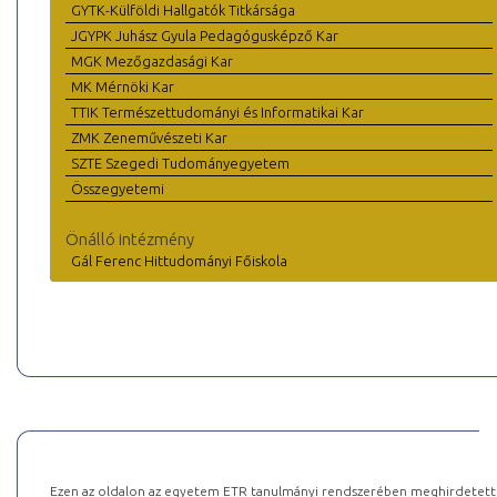
GYTK-Külföldi Hallgatók Titkársága
JGYPK Juhász Gyula Pedagógusképző Kar
MGK Mezőgazdasági Kar
MK Mérnöki Kar
TTIK Természettudományi és Informatikai Kar
ZMK Zeneművészeti Kar
SZTE Szegedi Tudományegyetem
Összegyetemi
Önálló intézmény
Gál Ferenc Hittudományi Főiskola
Ezen az oldalon az egyetem ETR tanulmányi rendszerében meghirdetett k