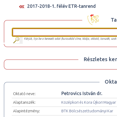
2017-2018-1. félév ETR-tanrend
Ta
Kérjük, írja be a keresett adat (kurzuskód címe, kódja, oktató, tanszék, szak
Részletes ker
Okta
Petrovics István dr.
Oktató neve:
Alaptanszék:
Középkori és Kora Újkori Magyar
Alapintézmény:
BTK Bölcsészettudományi Kar