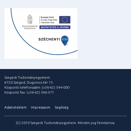
Szegedi Tudományegyetem
6720 Szeged, Dugonics tér 13.
Központi telefonszám: (+36-62) 544-000
Központi fax: (+36-62) 546-371
Adatvédelem
Impresszum
Segítség
(C) 2010 Szegedi Tudományegyetem. Minden jog fenntartva.