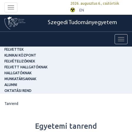
2026. augusztus 6., csütörtök
Toggle
EN
navigation
Szegedi Tudományegyetem
Toggl
navig
FELVETTEK
KLINIKAI KÖZPONT
FELVÉTELIZŐKNEK
FELVETT HALLGATÓKNAK
HALLGATÓKNAK
MUNKATÁRSAKNAK
ALUMNI
OKTATÁSI REND
Tanrend
Egyetemi tanrend