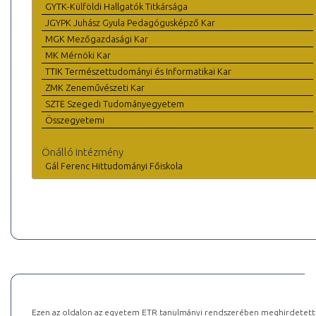
GYTK-Külföldi Hallgatók Titkársága
JGYPK Juhász Gyula Pedagógusképző Kar
MGK Mezőgazdasági Kar
MK Mérnöki Kar
TTIK Természettudományi és Informatikai Kar
ZMK Zeneművészeti Kar
SZTE Szegedi Tudományegyetem
Összegyetemi
Önálló intézmény
Gál Ferenc Hittudományi Főiskola
Ezen az oldalon az egyetem ETR tanulmányi rendszerében meghirdetett k