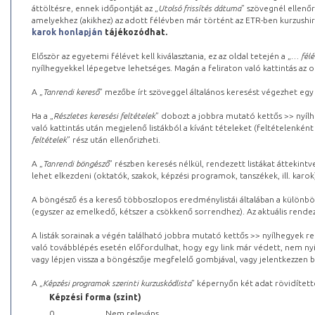
áttöltésre, ennek időpontját az „
Utolsó frissítés dátuma
” szövegnél ellenőr
amelyekhez (akikhez) az adott félévben már történt az ETR-ben kurzushi
karok honlapján
tájékozódhat.
Először az egyetemi félévet kell kiválasztania, ez az oldal tetején a „
… félé
nyílhegyekkel lépegetve lehetséges. Magán a feliraton való kattintás az old
A „
Tanrendi kereső
” mezőbe írt szöveggel általános keresést végezhet egy
Ha a „
Részletes keresési feltételek
” dobozt a jobbra mutató kettős >> nyílh
való kattintás után megjelenő listákból a kívánt tételeket (feltételenként
feltételek
” rész után ellenőrizheti.
A „
Tanrendi böngésző
” részben keresés nélkül, rendezett listákat áttekin
lehet elkezdeni (oktatók, szakok, képzési programok, tanszékek, ill. karok
A böngésző és a kereső többoszlopos eredménylistái általában a különböz
(egyszer az emelkedő, kétszer a csökkenő sorrendhez). Az aktuális rendez
A listák sorainak a végén található jobbra mutató kettős >> nyílhegyek r
való továbblépés esetén előfordulhat, hogy egy link már védett, nem nyi
vagy lépjen vissza a böngészője megfelelő gombjával, vagy jelentkezzen be
A „
Képzési programok szerinti kurzuskódlista
” képernyőn két adat rövidített
Képzési forma (szint)
0
Nem releváns