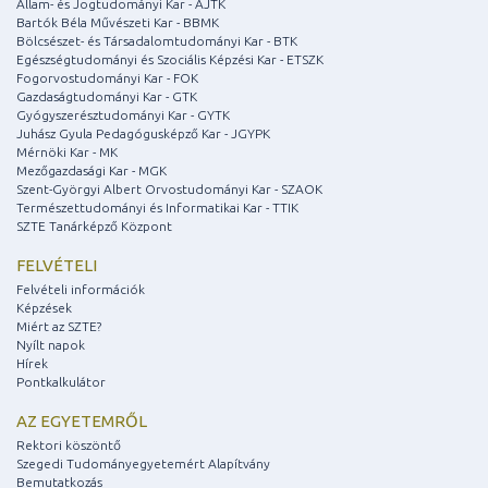
Állam- és Jogtudományi Kar - ÁJTK
Bartók Béla Művészeti Kar - BBMK
Bölcsészet- és Társadalomtudományi Kar - BTK
Egészségtudományi és Szociális Képzési Kar - ETSZK
Fogorvostudományi Kar - FOK
Gazdaságtudományi Kar - GTK
Gyógyszerésztudományi Kar - GYTK
Juhász Gyula Pedagógusképző Kar - JGYPK
Mérnöki Kar - MK
Mezőgazdasági Kar - MGK
Szent-Györgyi Albert Orvostudományi Kar - SZAOK
Természettudományi és Informatikai Kar - TTIK
SZTE Tanárképző Központ
FELVÉTELI
Felvételi információk
Képzések
Miért az SZTE?
Nyílt napok
Hírek
Pontkalkulátor
AZ EGYETEMRŐL
Rektori köszöntő
Szegedi Tudományegyetemért Alapítvány
Bemutatkozás