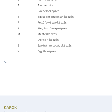
A
Alapképzés
B
Bachelorképzés
E
Egységes osztatlan képzés
F
Felsőfokú szakképzés
K
Kiegészítő alapképzés
M
Mesterképzés
P
Doktori képzés
S
Szakirányú továbbképzés
X
Egyéb képzés
KAROK