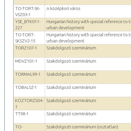
TO-TORT-SK-
A középkori város
VSZ03-1
YSE_BTK011-
Hungarian history with special reference to
227
urban development
TO-TORT-
Hungarian history with special reference to
SKSZV2-15
urban development
TORZ107-1
Szakdolgozó szeminárium
MDVZ101-1
Szakdolgozó szeminárium
TORMAL99-1
Szakdolgozó szeminárium
TÖBALSZ-1
Szakdolgozó szeminárium
KÖZTÖRZS04-
Szakdolgozó szeminárium
1
TT98-1
Szakdolgozó szeminárium
TO-
Szakdolgozti szeminárium (osztatlan)