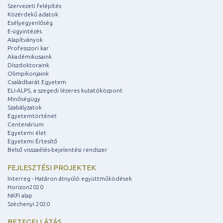
Szervezeti felépítés
Közérdekű adatok
Esélyegyenlőség
E-ügyintézés
Alapítványok
Professzori kar
Akadémikusaink
Díszdoktoraink
Olimpikonjaink
Családbarát Egyetem
ELI-ALPS, a szegedi lézeres kutatóközpont
Minőségügy
Szabályzatok
Egyetemtörténet
Centenárium
Egyetemi élet
Egyetemi Értesítő
Belső visszaélés-bejelentési rendszer
FEJLESZTÉSI PROJEKTEK
Interreg - Határon átnyúló együttműködések
Horizon2020
NKFI alap
Széchenyi 2020
BETEGELLÁTÁS