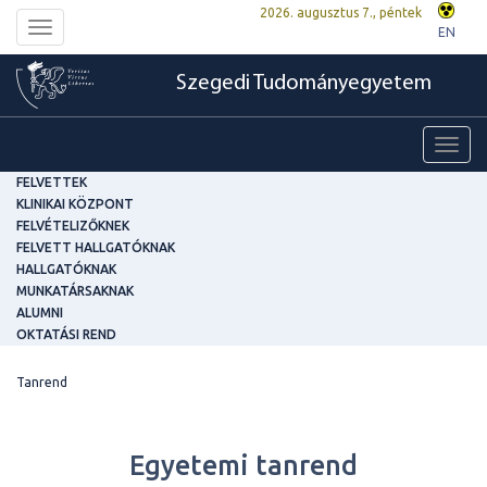
2026. augusztus 7., péntek
Toggle
EN
navigation
Szegedi Tudományegyetem
Toggl
navig
FELVETTEK
KLINIKAI KÖZPONT
FELVÉTELIZŐKNEK
FELVETT HALLGATÓKNAK
HALLGATÓKNAK
MUNKATÁRSAKNAK
ALUMNI
OKTATÁSI REND
Tanrend
Egyetemi tanrend