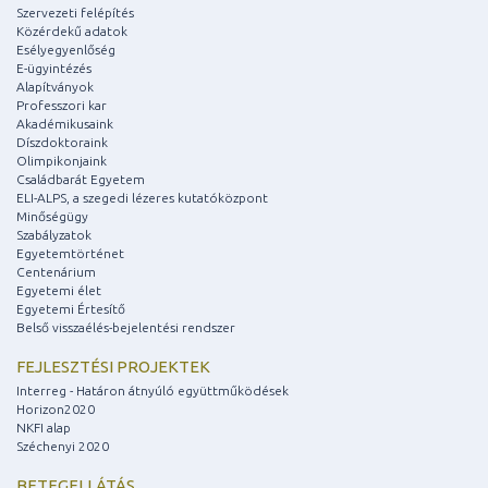
Szervezeti felépítés
Közérdekű adatok
Esélyegyenlőség
E-ügyintézés
Alapítványok
Professzori kar
Akadémikusaink
Díszdoktoraink
Olimpikonjaink
Családbarát Egyetem
ELI-ALPS, a szegedi lézeres kutatóközpont
Minőségügy
Szabályzatok
Egyetemtörténet
Centenárium
Egyetemi élet
Egyetemi Értesítő
Belső visszaélés-bejelentési rendszer
FEJLESZTÉSI PROJEKTEK
Interreg - Határon átnyúló együttműködések
Horizon2020
NKFI alap
Széchenyi 2020
BETEGELLÁTÁS