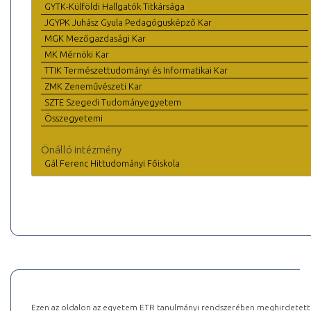
GYTK-Külföldi Hallgatók Titkársága
JGYPK Juhász Gyula Pedagógusképző Kar
MGK Mezőgazdasági Kar
MK Mérnöki Kar
TTIK Természettudományi és Informatikai Kar
ZMK Zeneművészeti Kar
SZTE Szegedi Tudományegyetem
Összegyetemi
Önálló intézmény
Gál Ferenc Hittudományi Főiskola
Ezen az oldalon az egyetem ETR tanulmányi rendszerében meghirdetett k