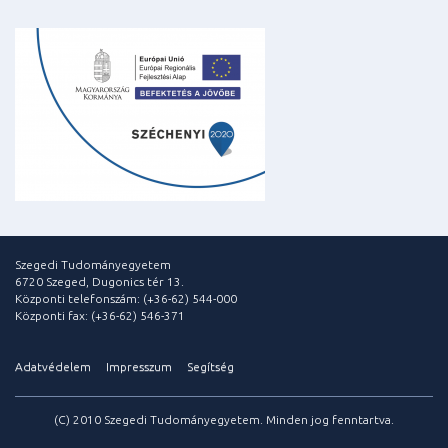
Szegedi Tudományegyetem
6720 Szeged, Dugonics tér 13.
Központi telefonszám: (+36-62) 544-000
Központi fax: (+36-62) 546-371
Adatvédelem
Impresszum
Segítség
(C) 2010 Szegedi Tudományegyetem. Minden jog fenntartva.