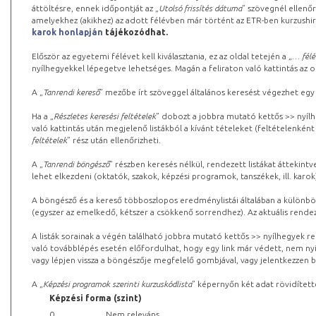
áttöltésre, ennek időpontját az „
Utolsó frissítés dátuma
” szövegnél ellenőr
amelyekhez (akikhez) az adott félévben már történt az ETR-ben kurzushi
karok honlapján
tájékozódhat.
Először az egyetemi félévet kell kiválasztania, ez az oldal tetején a „
… félé
nyílhegyekkel lépegetve lehetséges. Magán a feliraton való kattintás az old
A „
Tanrendi kereső
” mezőbe írt szöveggel általános keresést végezhet egy
Ha a „
Részletes keresési feltételek
” dobozt a jobbra mutató kettős >> nyílh
való kattintás után megjelenő listákból a kívánt tételeket (feltételenként
feltételek
” rész után ellenőrizheti.
A „
Tanrendi böngésző
” részben keresés nélkül, rendezett listákat áttekin
lehet elkezdeni (oktatók, szakok, képzési programok, tanszékek, ill. karok
A böngésző és a kereső többoszlopos eredménylistái általában a különböz
(egyszer az emelkedő, kétszer a csökkenő sorrendhez). Az aktuális rendez
A listák sorainak a végén található jobbra mutató kettős >> nyílhegyek r
való továbblépés esetén előfordulhat, hogy egy link már védett, nem nyi
vagy lépjen vissza a böngészője megfelelő gombjával, vagy jelentkezzen be
A „
Képzési programok szerinti kurzuskódlista
” képernyőn két adat rövidített
Képzési forma (szint)
0
Nem releváns