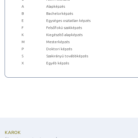
A
Alapképzés
B
Bachelorképzés
E
Egységes osztatlan képzés
F
Felsőfokú szakképzés
K
Kiegészítő alapképzés
M
Mesterképzés
P
Doktori képzés
S
Szakirányú továbbképzés
X
Egyéb képzés
KAROK