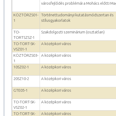
városfejlődés problémái a Mohács előtti M
KÖZTÖRZS01-
Történettudományi kutatásmódszertan és
1
stílusgyakorlatok
TO-
Szakdolgozti szeminárium (osztatlan)
TORTSZSZ-1
TO-TORT-SK-
A középkori város
VSZ01-1
KÖZTÖRZS03-
A középkori város
1
10SZ02-1
A középkori város
20SZ10-2
A középkori város
GTE05-1
A középkori város
TO-TORT-SK-
A középkori város
VSZ02-1
TO-TORT-SK-
A középkori város