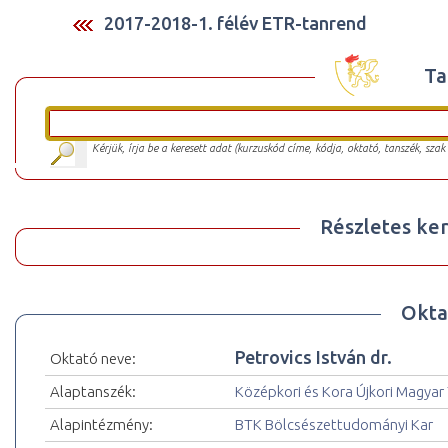
2017-2018-1. félév ETR-tanrend
Ta
Kérjük, írja be a keresett adat (kurzuskód címe, kódja, oktató, tanszék, szak
Részletes ker
Okta
Petrovics István dr.
Oktató neve:
Alaptanszék:
Középkori és Kora Újkori Magyar
Alapintézmény:
BTK Bölcsészettudományi Kar