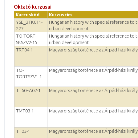
Oktató kurzusai
Kurzuskód
Kurzuscím
YSE_BTK011-
Hungarian history with special reference to
227
urban development
TO-TORT-
Hungarian history with special reference to
SKSZV2-15
urban development
TRT04-1
Magyarország története az Árpád-házi királ
TO-
Magyarország története az Árpád-házi királ
TORTSZV1-1
TT60EA02-1
Magyarország története az Árpád-házi királ
TMT03-1
Magyarország története az Árpád-házi királ
TT03-1
Magyarország története az Árpád-házi királ