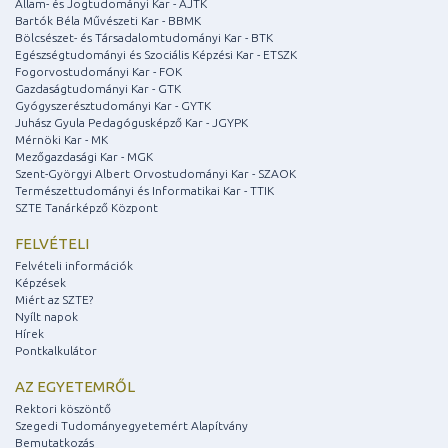
Állam- és Jogtudományi Kar - ÁJTK
Bartók Béla Művészeti Kar - BBMK
Bölcsészet- és Társadalomtudományi Kar - BTK
Egészségtudományi és Szociális Képzési Kar - ETSZK
Fogorvostudományi Kar - FOK
Gazdaságtudományi Kar - GTK
Gyógyszerésztudományi Kar - GYTK
Juhász Gyula Pedagógusképző Kar - JGYPK
Mérnöki Kar - MK
Mezőgazdasági Kar - MGK
Szent-Györgyi Albert Orvostudományi Kar - SZAOK
Természettudományi és Informatikai Kar - TTIK
SZTE Tanárképző Központ
FELVÉTELI
Felvételi információk
Képzések
Miért az SZTE?
Nyílt napok
Hírek
Pontkalkulátor
AZ EGYETEMRŐL
Rektori köszöntő
Szegedi Tudományegyetemért Alapítvány
Bemutatkozás