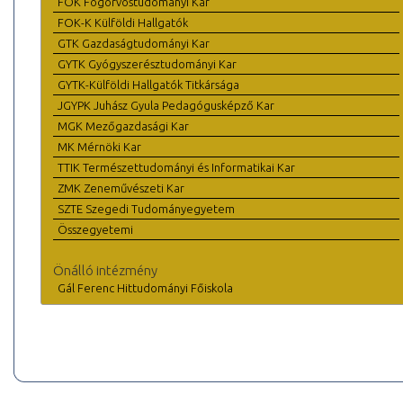
FOK Fogorvostudományi Kar
FOK-K Külföldi Hallgatók
GTK Gazdaságtudományi Kar
GYTK Gyógyszerésztudományi Kar
GYTK-Külföldi Hallgatók Titkársága
JGYPK Juhász Gyula Pedagógusképző Kar
MGK Mezőgazdasági Kar
MK Mérnöki Kar
TTIK Természettudományi és Informatikai Kar
ZMK Zeneművészeti Kar
SZTE Szegedi Tudományegyetem
Összegyetemi
Önálló intézmény
Gál Ferenc Hittudományi Főiskola