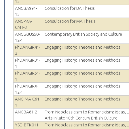
15
ANGBA991-
Consultation for BA Thesis
15
ANG-MA-
Consultation for MA Thesis
CMT-3
ANGL-BUS50-
Contemporary British Society and Culture
12-1
PhDANGIR41-
Engaging History: Theories and Methods
2
PhDANGIR31-
Engaging History: Theories and Methods
1
PhDANGIR51-
Engaging History: Theories and Methods
1
PhDANGIRX-
Engaging History: Theories and Methods
12-1
ANG-MA-C61-
Engaging History: Theories and Methods
1
ANGBA61-2
From Neoclassicism to Romanticism: Ideas, L
Arts in late 18th Century British Culture
YSE_BTK011-
From Neoclassicism to Romanticism: Ideas, L