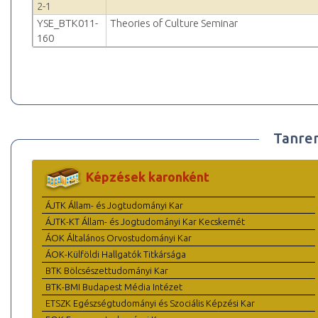
2-1
YSE_BTK011-
Theories of Culture Seminar
160
Tanre
Képzések karonként
ÁJTK Állam- és Jogtudományi Kar
ÁJTK-KT Állam- és Jogtudományi Kar Kecskemét
ÁOK Általános Orvostudományi Kar
ÁOK-Külföldi Hallgatók Titkársága
BTK Bölcsészettudományi Kar
BTK-BMI Budapest Média Intézet
ETSZK Egészségtudományi és Szociális Képzési Kar