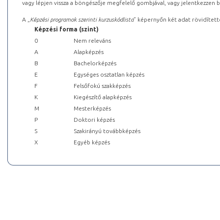
vagy lépjen vissza a böngészője megfelelő gombjával, vagy jelentkezzen be
A „
Képzési programok szerinti kurzuskódlista
” képernyőn két adat rövidített
Képzési forma (szint)
0
Nem releváns
A
Alapképzés
B
Bachelorképzés
E
Egységes osztatlan képzés
F
Felsőfokú szakképzés
K
Kiegészítő alapképzés
M
Mesterképzés
P
Doktori képzés
S
Szakirányú továbbképzés
X
Egyéb képzés