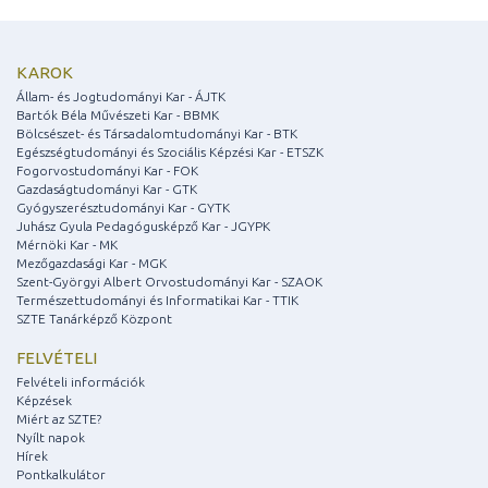
KAROK
Állam- és Jogtudományi Kar - ÁJTK
Bartók Béla Művészeti Kar - BBMK
Bölcsészet- és Társadalomtudományi Kar - BTK
Egészségtudományi és Szociális Képzési Kar - ETSZK
Fogorvostudományi Kar - FOK
Gazdaságtudományi Kar - GTK
Gyógyszerésztudományi Kar - GYTK
Juhász Gyula Pedagógusképző Kar - JGYPK
Mérnöki Kar - MK
Mezőgazdasági Kar - MGK
Szent-Györgyi Albert Orvostudományi Kar - SZAOK
Természettudományi és Informatikai Kar - TTIK
SZTE Tanárképző Központ
FELVÉTELI
Felvételi információk
Képzések
Miért az SZTE?
Nyílt napok
Hírek
Pontkalkulátor