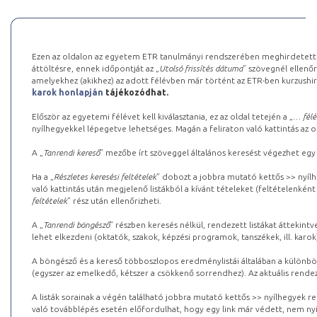
Ezen az oldalon az egyetem ETR tanulmányi rendszerében meghirdetett k
áttöltésre, ennek időpontját az „
Utolsó frissítés dátuma
” szövegnél ellenőr
amelyekhez (akikhez) az adott félévben már történt az ETR-ben kurzushi
karok honlapján
tájékozódhat.
Először az egyetemi félévet kell kiválasztania, ez az oldal tetején a „
… félé
nyílhegyekkel lépegetve lehetséges. Magán a feliraton való kattintás az old
A „
Tanrendi kereső
” mezőbe írt szöveggel általános keresést végezhet egy
Ha a „
Részletes keresési feltételek
” dobozt a jobbra mutató kettős >> nyílh
való kattintás után megjelenő listákból a kívánt tételeket (feltételenként
feltételek
” rész után ellenőrizheti.
A „
Tanrendi böngésző
” részben keresés nélkül, rendezett listákat áttekin
lehet elkezdeni (oktatók, szakok, képzési programok, tanszékek, ill. karok
A böngésző és a kereső többoszlopos eredménylistái általában a különböz
(egyszer az emelkedő, kétszer a csökkenő sorrendhez). Az aktuális rendez
A listák sorainak a végén található jobbra mutató kettős >> nyílhegyek r
való továbblépés esetén előfordulhat, hogy egy link már védett, nem nyi