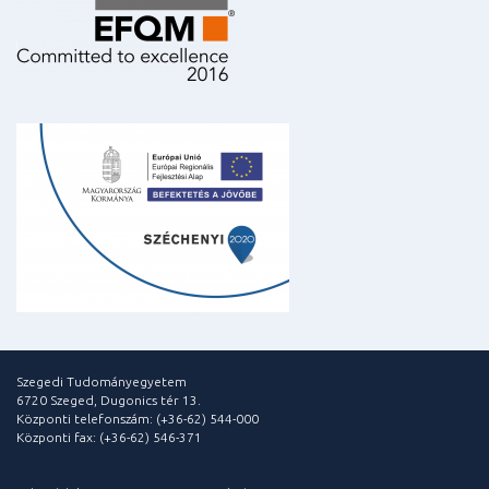
Szegedi Tudományegyetem
6720 Szeged, Dugonics tér 13.
Központi telefonszám: (+36-62) 544-000
Központi fax: (+36-62) 546-371