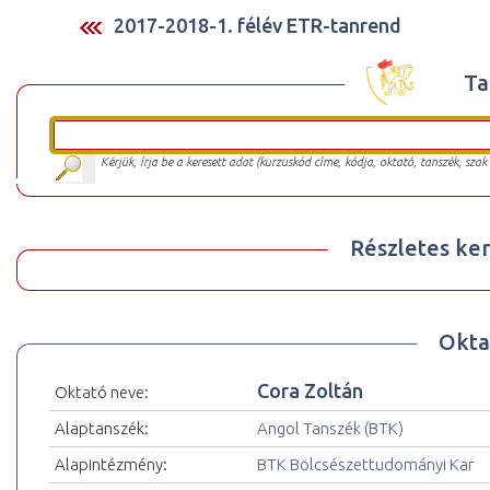
2017-2018-1. félév ETR-tanrend
Ta
Kérjük, írja be a keresett adat (kurzuskód címe, kódja, oktató, tanszék, szak
Részletes ker
Okta
Cora Zoltán
Oktató neve:
Alaptanszék:
Angol Tanszék (BTK)
Alapintézmény:
BTK Bölcsészettudományi Kar