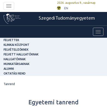
2026. augusztus 9., vasárnap
Toggle
EN
navigation
Szegedi Tudományegyetem
Toggl
navig
FELVETTEK
KLINIKAI KÖZPONT
FELVÉTELIZŐKNEK
FELVETT HALLGATÓKNAK
HALLGATÓKNAK
MUNKATÁRSAKNAK
ALUMNI
OKTATÁSI REND
Tanrend
Egyetemi tanrend