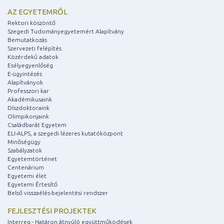
AZ EGYETEMRŐL
Rektori köszöntő
Szegedi Tudományegyetemért Alapítvány
Bemutatkozás
Szervezeti felépítés
Közérdekű adatok
Esélyegyenlőség
E-ügyintézés
Alapítványok
Professzori kar
Akadémikusaink
Díszdoktoraink
Olimpikonjaink
Családbarát Egyetem
ELI-ALPS, a szegedi lézeres kutatóközpont
Minőségügy
Szabályzatok
Egyetemtörténet
Centenárium
Egyetemi élet
Egyetemi Értesítő
Belső visszaélés-bejelentési rendszer
FEJLESZTÉSI PROJEKTEK
Interreg - Határon átnyúló együttműködések