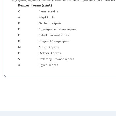
A „
Képzési programok szerinti kurzuskódlista
” képernyőn két adat rövidített
Képzési forma (szint)
0
Nem releváns
A
Alapképzés
B
Bachelorképzés
E
Egységes osztatlan képzés
F
Felsőfokú szakképzés
K
Kiegészítő alapképzés
M
Mesterképzés
P
Doktori képzés
S
Szakirányú továbbképzés
X
Egyéb képzés