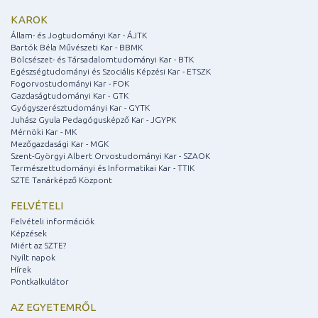
KAROK
Állam- és Jogtudományi Kar - ÁJTK
Bartók Béla Művészeti Kar - BBMK
Bölcsészet- és Társadalomtudományi Kar - BTK
Egészségtudományi és Szociális Képzési Kar - ETSZK
Fogorvostudományi Kar - FOK
Gazdaságtudományi Kar - GTK
Gyógyszerésztudományi Kar - GYTK
Juhász Gyula Pedagógusképző Kar - JGYPK
Mérnöki Kar - MK
Mezőgazdasági Kar - MGK
Szent-Györgyi Albert Orvostudományi Kar - SZAOK
Természettudományi és Informatikai Kar - TTIK
SZTE Tanárképző Központ
FELVÉTELI
Felvételi információk
Képzések
Miért az SZTE?
Nyílt napok
Hírek
Pontkalkulátor
AZ EGYETEMRŐL