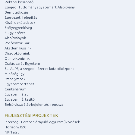
Rektori köszöntő
Szegedi Tudományegyetemért Alapítvány
Bemutatkozás
Szervezeti felépítés
Közérdekű adatok
Esélyegyenlőség
E-ügyintézés
Alapítványok
Professzori kar
Akadémikusaink
Díszdoktoraink
Olimpikonjaink
Családbarát Egyetem
ELI-ALPS, a szegedi lézeres kutatóközpont
Minőségügy
Szabályzatok
Egyetemtörténet
Centenárium
Egyetemi élet
Egyetemi Értesítő
Belső visszaélés-bejelentési rendszer
FEJLESZTÉSI PROJEKTEK
Interreg - Határon átnyúló együttműködések
Horizon2020
NKFI alap