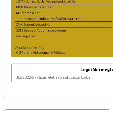
JGYPK Juhász Gyula Pedagógusképző Kar
MGK Mezőgazdasági Kar
MK Mérnöki Kar
TTIK Természettudományi és Informatikai Kar
ZMK Zeneművészeti Kar
SZTE Szegedi Tudományegyetem
Összegyetemi
Önálló intézmény
Gál Ferenc Hittudományi Főiskola
Legutóbb megte
JEL-EU22-5 - Vallási élet a római császárkorban