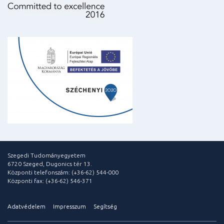
Szegedi Tudományegyetem
6720 Szeged, Dugonics tér 13.
Központi telefonszám: (+36-62) 544-000
Központi fax: (+36-62) 546-371
Adatvédelem
Impresszum
Segítség