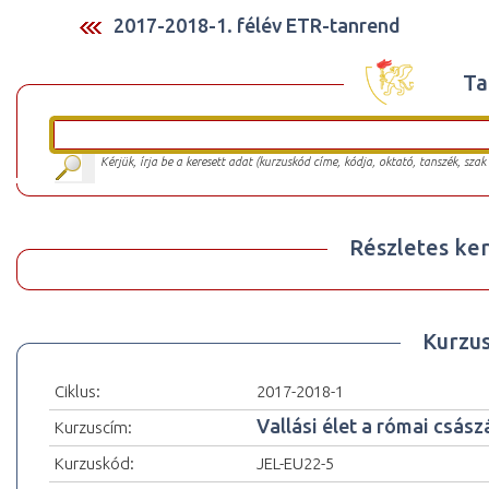
2017-2018-1. félév ETR-tanrend
Ta
Kérjük, írja be a keresett adat (kurzuskód címe, kódja, oktató, tanszék, szak
Részletes ker
Kurzu
Ciklus:
2017-2018-1
Vallási élet a római csás
Kurzuscím:
Kurzuskód:
JEL-EU22-5