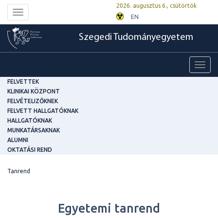
2026. augusztus 6., csütörtök
Toggle
EN
navigation
Szegedi Tudományegyetem
Toggl
navig
FELVETTEK
KLINIKAI KÖZPONT
FELVÉTELIZŐKNEK
FELVETT HALLGATÓKNAK
HALLGATÓKNAK
MUNKATÁRSAKNAK
ALUMNI
OKTATÁSI REND
Tanrend
Egyetemi tanrend