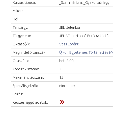
Kurzus típusa:
_Szeminárium, _Gyakorlati jegy
Mikor:
Hol:
Tantárgy:
JEL, Jelenkor
Tárgyelem:
JEL, Választható Európa történe
Oktató(k):
Vass Lóránt
Meghirdető tanszék:
Újkori Egyetemes Történeti és 
Óraszám:
heti 2.00
Kreditek száma:
3
Maximális létszám:
15
Speciális jelzők:
nincsenek
Leírás:
Képzésfüggő adatok: