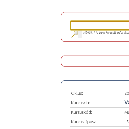
Kérjük, írja be a keresett adat (k
Ciklus:
20
V
Kurzuscím:
Kurzuskód:
ME
Kurzus típusa:
_S