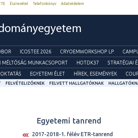
ZTE
Észrevétel
Telefonkönyv
Adatvédelem
udományegyetem
ZOBOR
ICOSTEE 2026
CRYOEMWORKSHOP LP
CAMPU
I MÉLTÓSÁG MUNKACSOPORT
HOTDK37
STRATÉGIAI 
OKTATÁS
EGYETEMI ÉLET
HÍREK, ESEMÉNYEK
COUR
T
FELVÉTELIZŐKNEK
FELVETT HALLGATÓKNAK
HALLGATÓKN
Egyetemi tanrend
2017-2018-1. félév ETR-tanrend