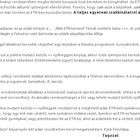
lmányi rendszerében meghirdetett kurzusok közt kereshet és böngészhet. Az ETR
ó frissítés dátuma
” szövegnél ellenőrizheti. Fontos, hogy csak azok a képzések, sza
ben már történt az ETR-ben kurzushirdetés.
A teljes egyetemi szakkínálatról 
sztania, ez az oldal tetején a „
… félév ETR-tanrend
” felirat melletti balra <<<, ill.
gán a feliraton való kattintás az oldalt alapállapotba állítja.
gel általános keresést végezhet egy lépésben a képzési programok, kurzuskódok, 
ozt a jobbra mutató kettős >> nyílheggyel kinyitja, akkor több szempontú keresé
l a kívánt tételeket (feltételenként egyet) kiválasztja. A lekérdezéshez kijelölt s
 nélkül, rendezett listákat áttekintve tájékozódhat a féléves tanrendben. A böng
ési programok, tanszékek, ill. karok).
eredménylistái általában a különböző oszlopok szerint átrendezhetők: ehhez a me
kenő sorrendhez). Az aktuális rendezettséget a fel- vagy lefelé mutató kettős nyí
obbra mutató kettős >> nyílhegyek rendszerint a megfelelő adat ETR-beli nyilváno
, hogy egy link már védett, nem nyilvános oldalra vezet, ilyenkor az ETR-es beje
lelő gombjával, vagy jelentkezzen be az ETR-be, ahol az adatlekérést a védett olda
lista
” képernyőn két adat rövidítetten kerül megjelenítésre. Ezek feloldása:
Tagozat