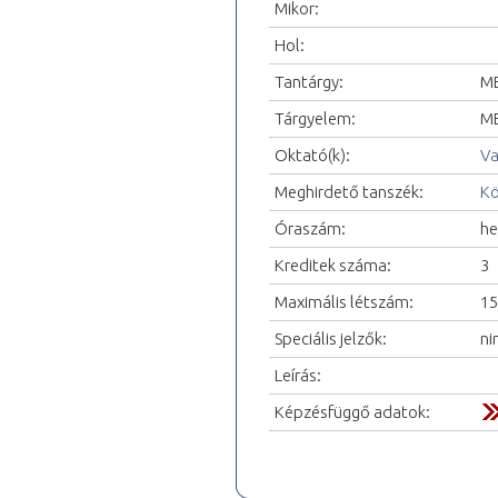
Mikor:
Hol:
Tantárgy:
ME
Tárgyelem:
ME
Oktató(k):
Va
Meghirdető tanszék:
Kö
Óraszám:
he
Kreditek száma:
3
Maximális létszám:
15
Speciális jelzők:
ni
Leírás:
Képzésfüggő adatok: