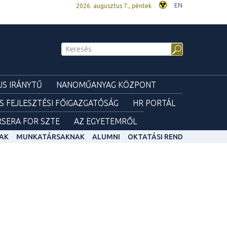
EN
2026. augusztus 7., péntek
S IRÁNYTŰ
NANOMŰANYAG KÖZPONT
ÉS FEJLESZTÉSI FŐIGAZGATÓSÁG
HR PORTÁL
SERA FOR SZTE
AZ EGYETEMRŐL
AK
MUNKATÁRSAKNAK
ALUMNI
OKTATÁSI REND