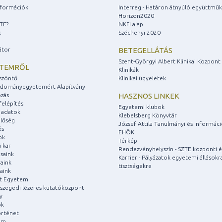
információk
Interreg - Határon átnyúló együttmű
Horizon2020
ZTE?
NKFI alap
k
Széchenyi 2020
átor
BETEGELLÁTÁS
Szent-Györgyi Albert Klinikai Központ
ETEMRŐL
Klinikák
szöntő
Klinikai ügyeletek
udományegyetemért Alapítvány
zás
HASZNOS LINKEK
felépítés
Egyetemi klubok
 adatok
Klebelsberg Könyvtár
lőség
József Attila Tanulmányi és Informác
és
EHÖK
ok
Térkép
 kar
Rendezvényhelyszín - SZTE központi é
saink
Karrier - Pályázatok egyetemi állásokr
aink
tisztségekre
aink
át Egyetem
a szegedi lézeres kutatóközpont
y
ok
rténet
um