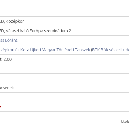
D, Középkor
D, Választható Európa szeminárium 2.
ss Lóránt
zépkori és Kora Újkori Magyar Történeti Tanszék
(
BTK Bölcsészettud
ti 2.00
ncsenek
Utols