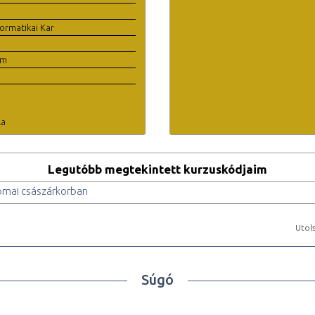
ormatikai Kar
em
la
Legutóbb megtekintett kurzuskódjaim
római császárkorban
Utols
Súgó