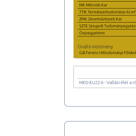
MK Mérnöki Kar
TTIK Természettudományi és Inf
ZMK Zeneművészeti Kar
SZTE Szegedi Tudományegyet
Összegyetemi
Önálló intézmény
Gál Ferenc Hittudományi Főisko
MED-EU22-6 - Vallási élet a 