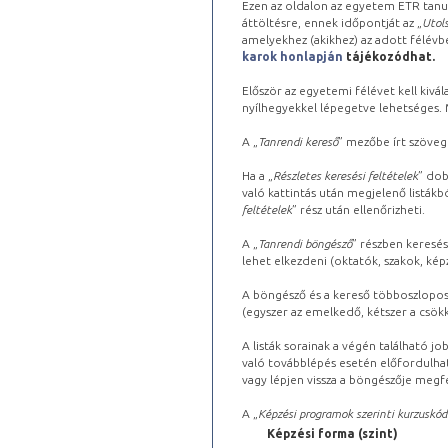
Ezen az oldalon az egyetem ETR tanu
áttöltésre, ennek időpontját az „
Utols
amelyekhez (akikhez) az adott félév
karok honlapján
tájékozódhat.
Először az egyetemi félévet kell kivála
nyílhegyekkel lépegetve lehetséges. Ma
A „
Tanrendi kereső
” mezőbe írt szöveg
Ha a „
Részletes keresési feltételek
” dob
való kattintás után megjelenő listákbó
feltételek
” rész után ellenőrizheti.
A „
Tanrendi böngésző
” részben keresés
lehet elkezdeni (oktatók, szakok, képz
A böngésző és a kereső többoszlopos 
(egyszer az emelkedő, kétszer a csök
A listák sorainak a végén található j
való továbblépés esetén előfordulhat
vagy lépjen vissza a böngészője megfe
A „
Képzési programok szerinti kurzuskód
Képzési forma (szint)