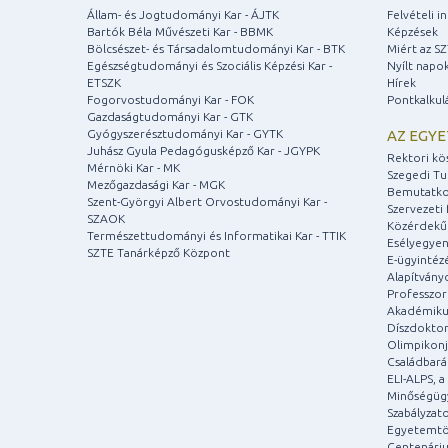
Állam- és Jogtudományi Kar - ÁJTK
Felvételi 
Bartók Béla Művészeti Kar - BBMK
Képzések
Bölcsészet- és Társadalomtudományi Kar - BTK
Miért az S
Egészségtudományi és Szociális Képzési Kar -
Nyílt napo
ETSZK
Hírek
Fogorvostudományi Kar - FOK
Pontkalkul
Gazdaságtudományi Kar - GTK
Gyógyszerésztudományi Kar - GYTK
AZ EGY
Juhász Gyula Pedagógusképző Kar - JGYPK
Rektori kö
Mérnöki Kar - MK
Szegedi T
Mezőgazdasági Kar - MGK
Bemutatko
Szent-Györgyi Albert Orvostudományi Kar -
Szervezeti 
SZAOK
Közérdekű
Természettudományi és Informatikai Kar - TTIK
Esélyegyen
SZTE Tanárképző Központ
E-ügyintéz
Alapítvány
Professzori
Akadémiku
Díszdoktor
Olimpikonj
Családbar
ELI-ALPS, 
Minőségüg
Szabályzat
Egyetemtö
Centenári