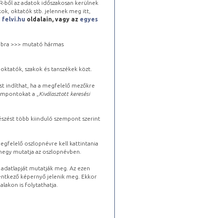
-ből az adatok időszakosan kerülnek
kok, oktatók stb. jelennek meg itt,
a
felvi.hu
oldalain, vagy az
egyes
 jobbra >>> mutató hármas
oktatók, szakok és tanszékek közt.
st indíthat, ha a megfelelő mezőkre
zempontokat a „
Kiválasztott keresési
észést több kiinduló szempont szerint
gfelelő oszlopnévre kell kattintania
lhegy mutatja az oszlopnévben.
s adatlapját mutatják meg. Az ezen
lentkező képernyő jelenik meg. Ekkor
lakon is folytathatja.