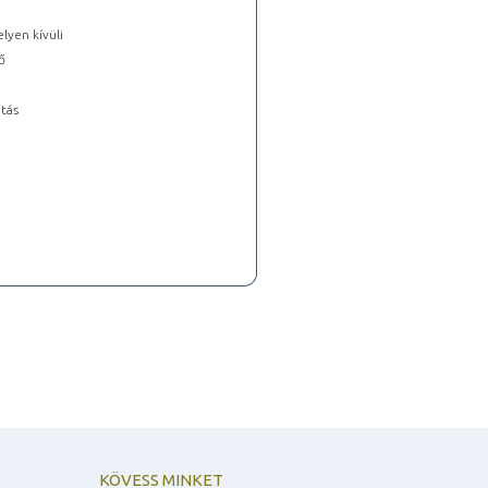
lyen kívüli
ő
tás
KÖVESS MINKET