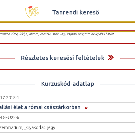
Tanrendi kereső
urzuskód címe, kódja, oktató, tanszék, szak vagy képzési program neve) első betűit.
Részletes keresési feltételek
Kurzuskód-adatlap
17-2018-1
allási élet a római császárkorban
D-EU22-6
zeminárium, _Gyakorlati jegy