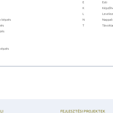
E
Esti
K
Képzőhe
L
Levelez
n képzés
N
Nappali
zés
T
Távokta
pzés
képzés
LI
FEJLESZTÉSI PROJEKTEK