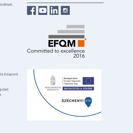
ködések
iós Központ
pület
a,