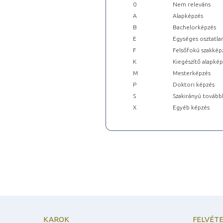
0
Nem releváns
A
Alapképzés
B
Bachelorképzés
E
Egységes osztatla
F
Felsőfokú szakkép
K
Kiegészítő alapké
M
Mesterképzés
P
Doktori képzés
S
Szakirányú tovább
X
Egyéb képzés
KAROK
FELVÉTE