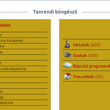
Tanrendi böngésző
nként
ar
i Kar Kecskemét
Oktatók
(420)
Kar
ga
Szakok
(478)
t
Képzési programo
ciális Képzési Kar
Tanszékek
(45)
ar
ága
képző Kar