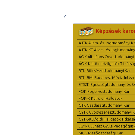
Képzések karo
ÁJTK Állam- és Jogtudományi K
ÁJTK-KT Állam- és Jogtudomány
ÁOK Általános Orvostudományi 
ÁOK-Külföldi Hallgatók Titkársá
BTK Bölcsészettudományi Kar
BTK-BMI Budapest Média Intéze
ETSZK Egészségtudományi és Szo
FOK Fogorvostudományi Kar
FOK-K Külföldi Hallgatók
GTK Gazdaságtudományi Kar
GYTK Gyógyszerésztudományi K
GYTK-Külföldi Hallgatók Titkárs
JGYPK Juhász Gyula Pedagógus
MGK Mezőgazdasági Kar