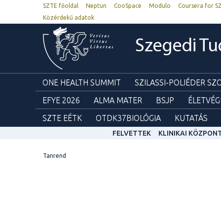
SZTE főoldal
Neptun
CooSpace
Modulo
Coursera for S
Közérdekű adatok
Szegedi T
ONE HEALTH SUMMIT
SZILASSI-POLIÉDER S
EFYE 2026
ALMA MATER
BSJP
ÉLETVÉG
SZTE EÉTK
OTDK37BIOLÓGIA
KUTATÁS
FELVETTEK
KLINIKAI KÖZPON
Tanrend