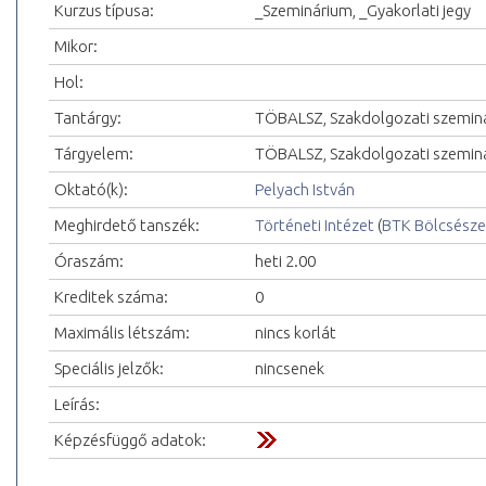
Kurzus típusa:
_Szeminárium, _Gyakorlati jegy
Mikor:
Hol:
Tantárgy:
TÖBALSZ, Szakdolgozati szemin
Tárgyelem:
TÖBALSZ, Szakdolgozati szemin
Oktató(k):
Pelyach István
Meghirdető tanszék:
Történeti Intézet
(
BTK Bölcsésze
Óraszám:
heti 2.00
Kreditek száma:
0
Maximális létszám:
nincs korlát
Speciális jelzők:
nincsenek
Leírás:
Képzésfüggő adatok: