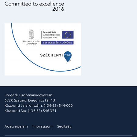
Szegedi Tudományegyetem
6720 Szeged, Dugonics tér 13.
Központi telefonszám: (+36-62) 544-000
Központi fax: (+36-62) 546-371
Adatvédelem
Impresszum
Segítség