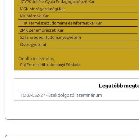
JGYPK Juhász Gyula Pedagógusképző Kar
MGK Mezőgazdasági Kar
MK Mérnöki Kar
TTIK Természettudományi és Informatikai Kar
ZMK Zeneművészeti Kar
SZTE Szegedi Tudományegyetem
Összegyetemi
Önálló intézmény
Gál Ferenc Hittudományi Főiskola
Legutóbb megte
TÖBALSZ-27 - Szakdolgozói szeminárium