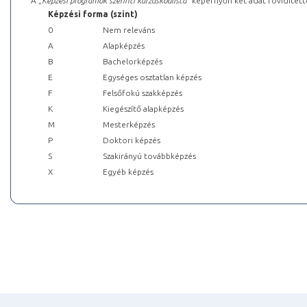
A „
Képzési programok szerinti kurzuskódlista
” képernyőn két adat rövidített
Képzési forma (szint)
0
Nem releváns
A
Alapképzés
B
Bachelorképzés
E
Egységes osztatlan képzés
F
Felsőfokú szakképzés
K
Kiegészítő alapképzés
M
Mesterképzés
P
Doktori képzés
S
Szakirányú továbbképzés
X
Egyéb képzés