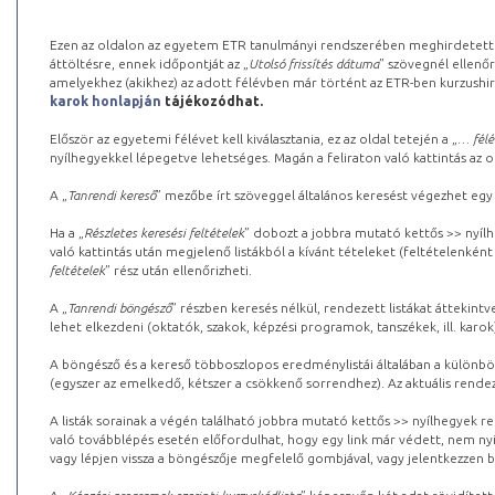
Ezen az oldalon az egyetem ETR tanulmányi rendszerében meghirdetett k
áttöltésre, ennek időpontját az „
Utolsó frissítés dátuma
” szövegnél ellenőr
amelyekhez (akikhez) az adott félévben már történt az ETR-ben kurzushi
karok honlapján
tájékozódhat.
Először az egyetemi félévet kell kiválasztania, ez az oldal tetején a „
… félé
nyílhegyekkel lépegetve lehetséges. Magán a feliraton való kattintás az old
A „
Tanrendi kereső
” mezőbe írt szöveggel általános keresést végezhet egy
Ha a „
Részletes keresési feltételek
” dobozt a jobbra mutató kettős >> nyílh
való kattintás után megjelenő listákból a kívánt tételeket (feltételenként
feltételek
” rész után ellenőrizheti.
A „
Tanrendi böngésző
” részben keresés nélkül, rendezett listákat áttekin
lehet elkezdeni (oktatók, szakok, képzési programok, tanszékek, ill. karok
A böngésző és a kereső többoszlopos eredménylistái általában a különböz
(egyszer az emelkedő, kétszer a csökkenő sorrendhez). Az aktuális rendez
A listák sorainak a végén található jobbra mutató kettős >> nyílhegyek r
való továbblépés esetén előfordulhat, hogy egy link már védett, nem nyi
vagy lépjen vissza a böngészője megfelelő gombjával, vagy jelentkezzen be