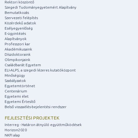
Rektori köszöntő
Szegedi Tudományegyetemért Alapítvány
Bemutatkozás
Szervezeti felépítés
Közérdekű adatok
Esélyegyenlőség
E-ügyintézés
Alapítványok
Professzori kar
Akadémikusaink
Díszdoktoraink
Olimpikonjaink
Családbarát Egyetem
ELI-ALPS, a szegedi lézeres kutatóközpont
Minőségügy
Szabályzatok
Egyetemtörténet
Centenárium
Egyetemi élet
Egyetemi Értesítő
Belső visszaélés-bejelentési rendszer
FEJLESZTÉSI PROJEKTEK
Interreg - Határon átnyúló együttműködések
Horizon2020
NKFI alap