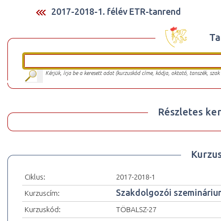
2017-2018-1. félév ETR-tanrend
Ta
Kérjük, írja be a keresett adat (kurzuskód címe, kódja, oktató, tanszék, szak
Részletes ker
Kurzu
Ciklus:
2017-2018-1
Szakdolgozói szemináriu
Kurzuscím:
Kurzuskód:
TÖBALSZ-27