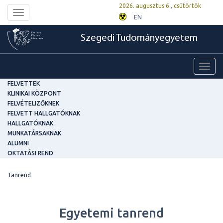
2026. augusztus 6., csütörtök
Toggle
EN
navigation
Szegedi Tudományegyetem
Toggl
navig
FELVETTEK
KLINIKAI KÖZPONT
FELVÉTELIZŐKNEK
FELVETT HALLGATÓKNAK
HALLGATÓKNAK
MUNKATÁRSAKNAK
ALUMNI
OKTATÁSI REND
Tanrend
Egyetemi tanrend