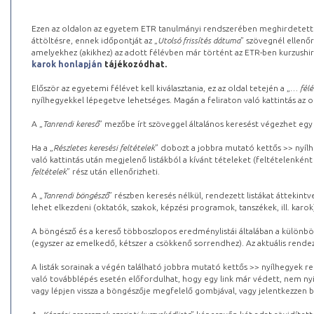
Ezen az oldalon az egyetem ETR tanulmányi rendszerében meghirdetett k
áttöltésre, ennek időpontját az „
Utolsó frissítés dátuma
” szövegnél ellenőr
amelyekhez (akikhez) az adott félévben már történt az ETR-ben kurzushi
karok honlapján
tájékozódhat.
Először az egyetemi félévet kell kiválasztania, ez az oldal tetején a „
… félé
nyílhegyekkel lépegetve lehetséges. Magán a feliraton való kattintás az old
A „
Tanrendi kereső
” mezőbe írt szöveggel általános keresést végezhet egy
Ha a „
Részletes keresési feltételek
” dobozt a jobbra mutató kettős >> nyílh
való kattintás után megjelenő listákból a kívánt tételeket (feltételenként
feltételek
” rész után ellenőrizheti.
A „
Tanrendi böngésző
” részben keresés nélkül, rendezett listákat áttekin
lehet elkezdeni (oktatók, szakok, képzési programok, tanszékek, ill. karok
A böngésző és a kereső többoszlopos eredménylistái általában a különböz
(egyszer az emelkedő, kétszer a csökkenő sorrendhez). Az aktuális rendez
A listák sorainak a végén található jobbra mutató kettős >> nyílhegyek r
való továbblépés esetén előfordulhat, hogy egy link már védett, nem nyi
vagy lépjen vissza a böngészője megfelelő gombjával, vagy jelentkezzen be