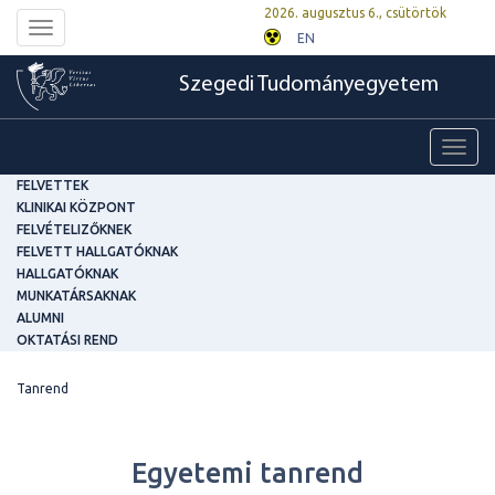
2026. augusztus 6., csütörtök
Toggle
EN
navigation
Szegedi Tudományegyetem
Toggl
navig
FELVETTEK
KLINIKAI KÖZPONT
FELVÉTELIZŐKNEK
FELVETT HALLGATÓKNAK
HALLGATÓKNAK
MUNKATÁRSAKNAK
ALUMNI
OKTATÁSI REND
Tanrend
Egyetemi tanrend