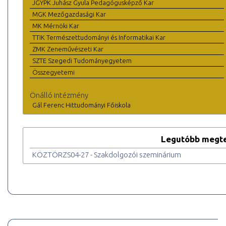
JGYPK Juhász Gyula Pedagógusképző Kar
MGK Mezőgazdasági Kar
MK Mérnöki Kar
TTIK Természettudományi és Informatikai Kar
ZMK Zeneművészeti Kar
SZTE Szegedi Tudományegyetem
Összegyetemi
Önálló intézmény
Gál Ferenc Hittudományi Főiskola
Legutóbb megte
KÖZTÖRZS04-27 - Szakdolgozói szeminárium