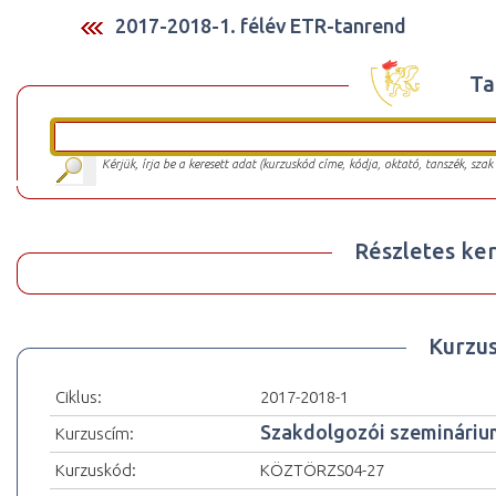
2017-2018-1. félév ETR-tanrend
Ta
Kérjük, írja be a keresett adat (kurzuskód címe, kódja, oktató, tanszék, szak
Részletes ker
Kurzu
Ciklus:
2017-2018-1
Szakdolgozói szemináriu
Kurzuscím:
Kurzuskód:
KÖZTÖRZS04-27