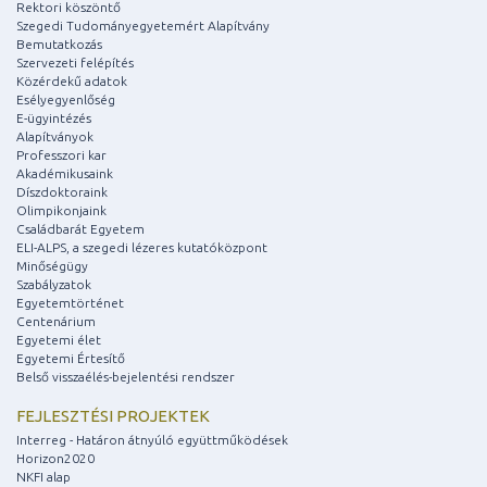
Rektori köszöntő
Szegedi Tudományegyetemért Alapítvány
Bemutatkozás
Szervezeti felépítés
Közérdekű adatok
Esélyegyenlőség
E-ügyintézés
Alapítványok
Professzori kar
Akadémikusaink
Díszdoktoraink
Olimpikonjaink
Családbarát Egyetem
ELI-ALPS, a szegedi lézeres kutatóközpont
Minőségügy
Szabályzatok
Egyetemtörténet
Centenárium
Egyetemi élet
Egyetemi Értesítő
Belső visszaélés-bejelentési rendszer
FEJLESZTÉSI PROJEKTEK
Interreg - Határon átnyúló együttműködések
Horizon2020
NKFI alap