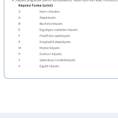
A „
Képzési programok szerinti kurzuskódlista
” képernyőn két adat rövidített
Képzési forma (szint)
0
Nem releváns
A
Alapképzés
B
Bachelorképzés
E
Egységes osztatlan képzés
F
Felsőfokú szakképzés
K
Kiegészítő alapképzés
M
Mesterképzés
P
Doktori képzés
S
Szakirányú továbbképzés
X
Egyéb képzés