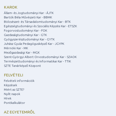
KAROK
Állam- és Jogtudományi Kar - ÁJTK
Bartók Béla Művészeti Kar - BBMK
Bölcsészet- és Társadalomtudományi Kar - BTK
Egészségtudományi és Szociális Képzési Kar - ETSZK
Fogorvostudományi Kar - FOK
Gazdaságtudományi Kar - GTK
Gyógyszerésztudományi Kar - GYTK
Juhász Gyula Pedagógusképző Kar - JGYPK
Mérnöki Kar - MK
Mezőgazdasági Kar - MGK
Szent-Györgyi Albert Orvostudományi Kar - SZAOK
Természettudományi és Informatikai Kar - TTIK
SZTE Tanárképző Központ
FELVÉTELI
Felvételi információk
Képzések
Miért az SZTE?
Nyílt napok
Hírek
Pontkalkulátor
AZ EGYETEMRŐL