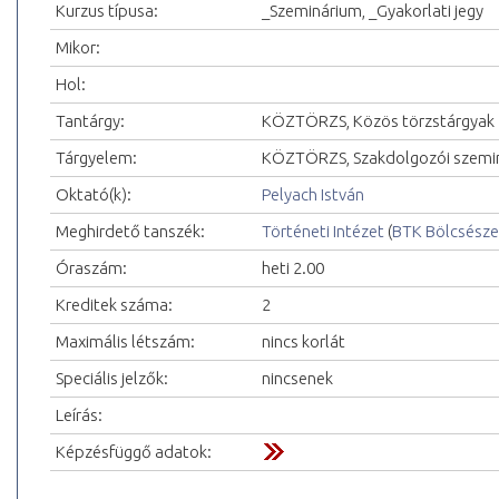
Kurzus típusa:
_Szeminárium, _Gyakorlati jegy
Mikor:
Hol:
Tantárgy:
KÖZTÖRZS, Közös törzstárgyak
Tárgyelem:
KÖZTÖRZS, Szakdolgozói szemi
Oktató(k):
Pelyach István
Meghirdető tanszék:
Történeti Intézet
(
BTK Bölcsésze
Óraszám:
heti 2.00
Kreditek száma:
2
Maximális létszám:
nincs korlát
Speciális jelzők:
nincsenek
Leírás:
Képzésfüggő adatok: