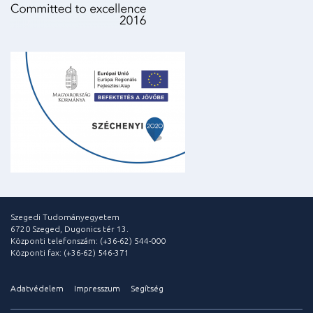
Szegedi Tudományegyetem
6720 Szeged, Dugonics tér 13.
Központi telefonszám: (+36-62) 544-000
Központi fax: (+36-62) 546-371
Adatvédelem
Impresszum
Segítség