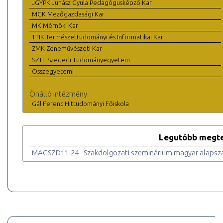
JGYPK Juhász Gyula Pedagógusképző Kar
MGK Mezőgazdasági Kar
MK Mérnöki Kar
TTIK Természettudományi és Informatikai Kar
ZMK Zeneművészeti Kar
SZTE Szegedi Tudományegyetem
Összegyetemi
Önálló intézmény
Gál Ferenc Hittudományi Főiskola
Legutóbb megte
MAGSZD11-24 - Szakdolgozati szeminárium magyar alapsz