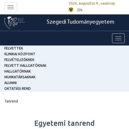
2026. augusztus 9., vasárnap
Toggle
EN
navigation
Szegedi Tudományegyetem
Toggl
navig
FELVETTEK
KLINIKAI KÖZPONT
FELVÉTELIZŐKNEK
FELVETT HALLGATÓKNAK
HALLGATÓKNAK
MUNKATÁRSAKNAK
ALUMNI
OKTATÁSI REND
Tanrend
Egyetemi tanrend