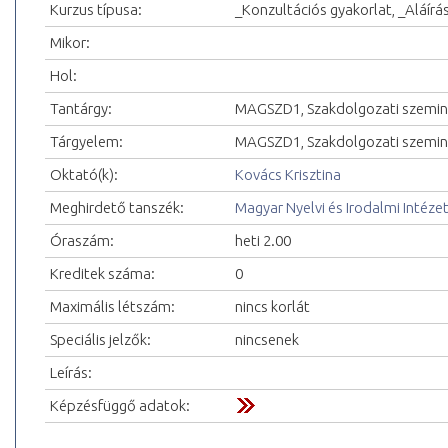
Kurzus típusa:
_Konzultációs gyakorlat, _Aláírá
Mikor:
Hol:
Tantárgy:
MAGSZD1, Szakdolgozati szemin
Tárgyelem:
MAGSZD1, Szakdolgozati szemin
Oktató(k):
Kovács Krisztina
Meghirdető tanszék:
Magyar Nyelvi és Irodalmi Intéze
Óraszám:
heti 2.00
Kreditek száma:
0
Maximális létszám:
nincs korlát
Speciális jelzők:
nincsenek
Leírás:
Képzésfüggő adatok: