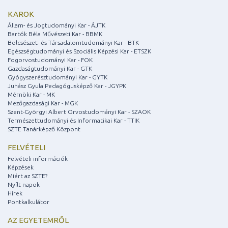
KAROK
Állam- és Jogtudományi Kar - ÁJTK
Bartók Béla Művészeti Kar - BBMK
Bölcsészet- és Társadalomtudományi Kar - BTK
Egészségtudományi és Szociális Képzési Kar - ETSZK
Fogorvostudományi Kar - FOK
Gazdaságtudományi Kar - GTK
Gyógyszerésztudományi Kar - GYTK
Juhász Gyula Pedagógusképző Kar - JGYPK
Mérnöki Kar - MK
Mezőgazdasági Kar - MGK
Szent-Györgyi Albert Orvostudományi Kar - SZAOK
Természettudományi és Informatikai Kar - TTIK
SZTE Tanárképző Központ
FELVÉTELI
Felvételi információk
Képzések
Miért az SZTE?
Nyílt napok
Hírek
Pontkalkulátor
AZ EGYETEMRŐL