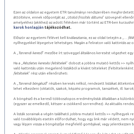
Ezen az oldalon az egyetem ETR tanulmányi rendszerében meghirdetett k
áttöltésre, ennek időpontját az „
Utolsó frissítés dátuma
” szövegnél ellenőr
amelyekhez (akikhez) az adott félévben már történt az ETR-ben kurzushi
karok honlapján
tájékozódhat.
Először az egyetemi félévet kell kiválasztania, ez az oldal tetején a „
… félé
nyílhegyekkel lépegetve lehetséges. Magán a feliraton való kattintás az old
A „
Tanrendi kereső
” mezőbe írt szöveggel általános keresést végezhet egy
Ha a „
Részletes keresési feltételek
” dobozt a jobbra mutató kettős >> nyílh
való kattintás után megjelenő listákból a kívánt tételeket (feltételenként
feltételek
” rész után ellenőrizheti.
A „
Tanrendi böngésző
” részben keresés nélkül, rendezett listákat áttekin
lehet elkezdeni (oktatók, szakok, képzési programok, tanszékek, ill. karok
A böngésző és a kereső többoszlopos eredménylistái általában a különböz
(egyszer az emelkedő, kétszer a csökkenő sorrendhez). Az aktuális rendez
A listák sorainak a végén található jobbra mutató kettős >> nyílhegyek r
való továbblépés esetén előfordulhat, hogy egy link már védett, nem nyi
vagy lépjen vissza a böngészője megfelelő gombjával, vagy jelentkezzen be