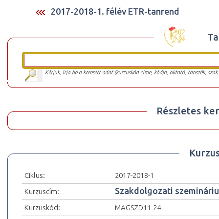
2017-2018-1. félév ETR-tanrend
Ta
Kérjük, írja be a keresett adat (kurzuskód címe, kódja, oktató, tanszék, szak
Részletes ker
Kurzu
Ciklus:
2017-2018-1
Szakdolgozati szeminári
Kurzuscím:
Kurzuskód:
MAGSZD11-24