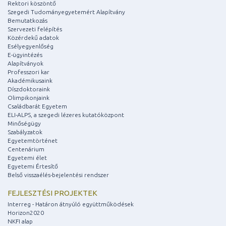
Rektori köszöntő
Szegedi Tudományegyetemért Alapítvány
Bemutatkozás
Szervezeti felépítés
Közérdekű adatok
Esélyegyenlőség
E-ügyintézés
Alapítványok
Professzori kar
Akadémikusaink
Díszdoktoraink
Olimpikonjaink
Családbarát Egyetem
ELI-ALPS, a szegedi lézeres kutatóközpont
Minőségügy
Szabályzatok
Egyetemtörténet
Centenárium
Egyetemi élet
Egyetemi Értesítő
Belső visszaélés-bejelentési rendszer
FEJLESZTÉSI PROJEKTEK
Interreg - Határon átnyúló együttműködések
Horizon2020
NKFI alap