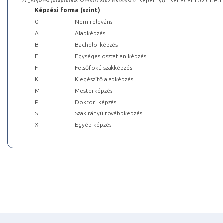
A „
Képzési programok szerinti kurzuskódlista
” képernyőn két adat rövidített
Képzési forma (szint)
0
Nem releváns
A
Alapképzés
B
Bachelorképzés
E
Egységes osztatlan képzés
F
Felsőfokú szakképzés
K
Kiegészítő alapképzés
M
Mesterképzés
P
Doktori képzés
S
Szakirányú továbbképzés
X
Egyéb képzés