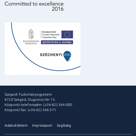
Szegedi Tudományegyetem
6720 Szeged, Dugonics tér 13.
Központi telefonszám: (+36-62) 544-000
Központi fax: (+36-62) 546-371
Adatvédelem
Impresszum
Segítség