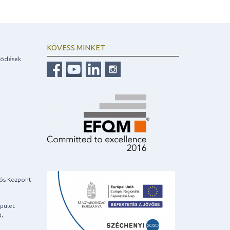
KÖVESS MINKET
ködések
iós Központ
pület
a,