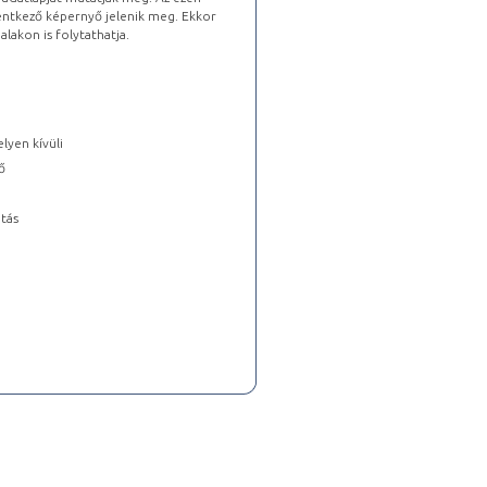
lentkező képernyő jelenik meg. Ekkor
lakon is folytathatja.
lyen kívüli
ő
tás