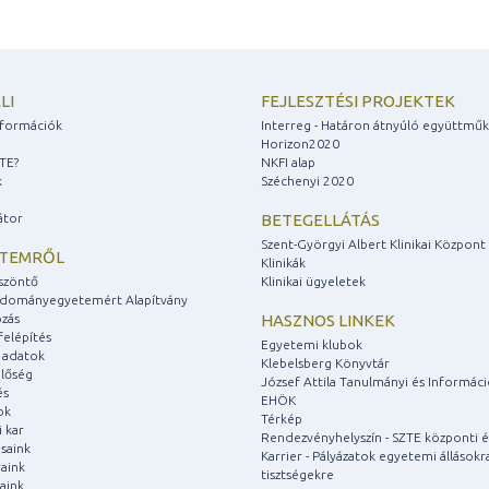
LI
FEJLESZTÉSI PROJEKTEK
információk
Interreg - Határon átnyúló együttmű
Horizon2020
ZTE?
NKFI alap
k
Széchenyi 2020
átor
BETEGELLÁTÁS
Szent-Györgyi Albert Klinikai Központ
ETEMRŐL
Klinikák
szöntő
Klinikai ügyeletek
udományegyetemért Alapítvány
zás
HASZNOS LINKEK
felépítés
Egyetemi klubok
 adatok
Klebelsberg Könyvtár
lőség
József Attila Tanulmányi és Informác
és
EHÖK
ok
Térkép
 kar
Rendezvényhelyszín - SZTE központi é
saink
Karrier - Pályázatok egyetemi állásokr
aink
tisztségekre
aink