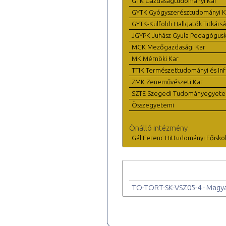
GTK Gazdaságtudományi Kar
GYTK Gyógyszerésztudományi K
GYTK-Külföldi Hallgatók Titkárs
JGYPK Juhász Gyula Pedagógus
MGK Mezőgazdasági Kar
MK Mérnöki Kar
TTIK Természettudományi és Inf
ZMK Zeneművészeti Kar
SZTE Szegedi Tudományegyet
Összegyetemi
Önálló intézmény
Gál Ferenc Hittudományi Főisko
TO-TORT-SK-VSZ05-4 - Magyar