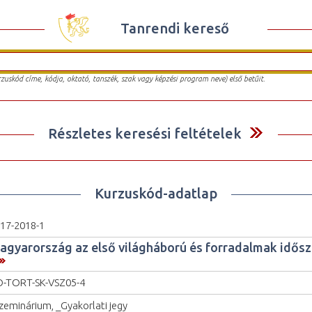
Tanrendi kereső
urzuskód címe, kódja, oktató, tanszék, szak vagy képzési program neve) első betűit.
Részletes keresési feltételek
Kurzuskód-adatlap
17-2018-1
agyarország az első világháború és forradalmak idős
-TORT-SK-VSZ05-4
zeminárium, _Gyakorlati jegy