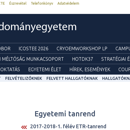
ZTE
Észrevétel
Telefonkönyv
Adatvédelem
udományegyetem
ZOBOR
ICOSTEE 2026
CRYOEMWORKSHOP LP
CAMPU
I MÉLTÓSÁG MUNKACSOPORT
HOTDK37
STRATÉGIAI 
OKTATÁS
EGYETEMI ÉLET
HÍREK, ESEMÉNYEK
COUR
T
FELVÉTELIZŐKNEK
FELVETT HALLGATÓKNAK
HALLGATÓKN
Egyetemi tanrend
2017-2018-1. félév ETR-tanrend