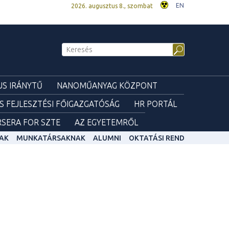
EN
2026. augusztus 8., szombat
S IRÁNYTŰ
NANOMŰANYAG KÖZPONT
ÉS FEJLESZTÉSI FŐIGAZGATÓSÁG
HR PORTÁL
SERA FOR SZTE
AZ EGYETEMRŐL
AK
MUNKATÁRSAKNAK
ALUMNI
OKTATÁSI REND