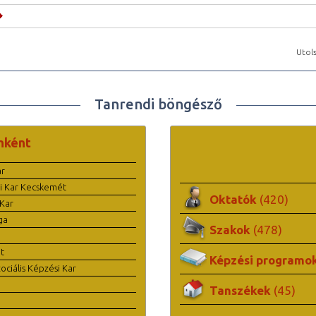
Utols
Tanrendi böngésző
nként
ar
i Kar Kecskemét
Oktatók
(420)
Kar
ga
Szakok
(478)
t
Képzési programo
ciális Képzési Kar
Tanszékek
(45)