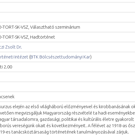
-TORT-SK-VSZ, Választható szeminárium
-TORT-SK-VSZ, Hadtörténet
czi Zsolt Dr.
rténeti Intézet
(
BTK Bölcsészettudományi Kar
)
ti 2.00
ncsenek
kurzus elején az első világháború előzményeivel és kirobbanásának ok
vetően megvizsgáljuk Magyarország részvételé ta hadi eseményekben
gyar társadalomra, gazdasági, politikai és kultúrális életre gyakorol
borús vereségünk okait és következményeit. A félévet az 1918-as ősz
19-es tanácsköztársaság történetének tanulmányozásával zárjuk.