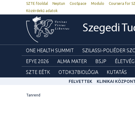
SZTE főoldal
Neptun
CooSpace
Modulo
Coursera for S
Közérdekű adatok
Szegedi T
ONE HEALTH SUMMIT
SZILASSI-POLIÉDER S
EFYE 2026
ALMA MATER
BSJP
ÉLETVÉG
SZTE EÉTK
OTDK37BIOLÓGIA
KUTATÁS
FELVETTEK
KLINIKAI KÖZPON
Tanrend