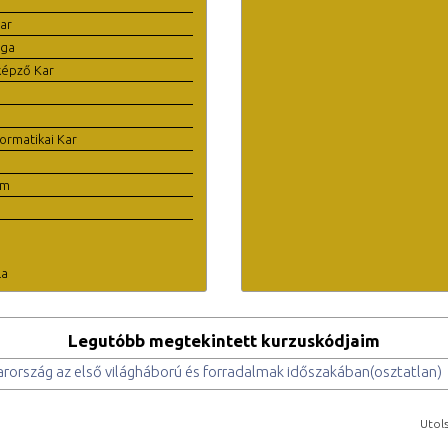
ar
ága
képző Kar
ormatikai Kar
em
la
Legutóbb megtekintett kurzuskódjaim
ország az első világháború és forradalmak időszakában(osztatlan)
Utols