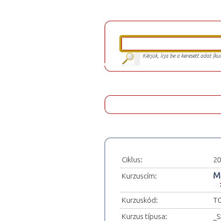
Kérjük, írja be a keresett adat (k
Ciklus:
20
M
Kurzuscím:
Kurzuskód:
TO
Kurzus típusa:
_S