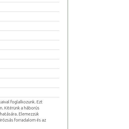
aival foglalkozunk. Ezt
. Kitérünk a háborús
t hatására. Elemezzük
irózsás forradalom és az