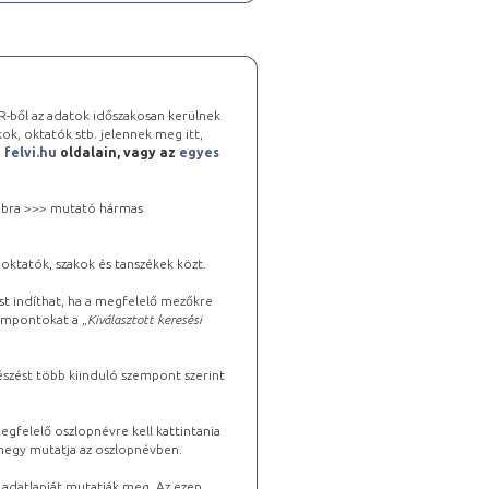
-ből az adatok időszakosan kerülnek
kok, oktatók stb. jelennek meg itt,
a
felvi.hu
oldalain, vagy az
egyes
 jobbra >>> mutató hármas
oktatók, szakok és tanszékek közt.
st indíthat, ha a megfelelő mezőkre
zempontokat a „
Kiválasztott keresési
észést több kiinduló szempont szerint
gfelelő oszlopnévre kell kattintania
lhegy mutatja az oszlopnévben.
s adatlapját mutatják meg. Az ezen