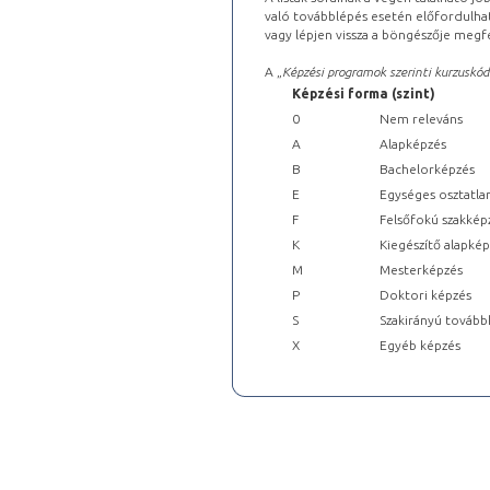
való továbblépés esetén előfordulhat
vagy lépjen vissza a böngészője megfe
A „
Képzési programok szerinti kurzuskód
Képzési forma (szint)
0
Nem releváns
A
Alapképzés
B
Bachelorképzés
E
Egységes osztatla
F
Felsőfokú szakkép
K
Kiegészítő alapké
M
Mesterképzés
P
Doktori képzés
S
Szakirányú tovább
X
Egyéb képzés