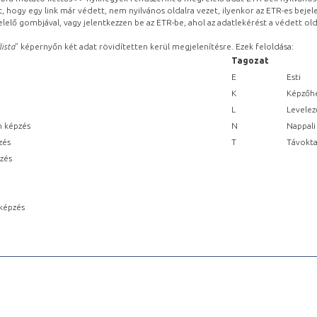
, hogy egy link már védett, nem nyilvános oldalra vezet, ilyenkor az ETR-es beje
lelő gombjával, vagy jelentkezzen be az ETR-be, ahol az adatlekérést a védett olda
lista
” képernyőn két adat rövidítetten kerül megjelenítésre. Ezek feloldása:
Tagozat
E
Esti
K
Képzőhe
L
Levelez
n képzés
N
Nappali
zés
T
Távokta
pzés
képzés