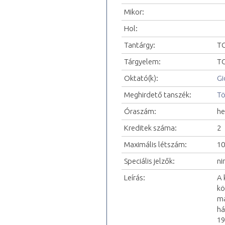
Mikor:
Hol:
Tantárgy:
TO
Tárgyelem:
TO
Oktató(k):
Gi
Meghirdető tanszék:
Tö
Óraszám:
he
Kreditek száma:
2
Maximális létszám:
10
Speciális jelzők:
ni
Leírás:
A 
kö
ma
há
19