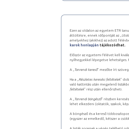
Ezen az oldalon az egyetem ETR tanu
áttöltésre, ennek időpontját az „
Utols
amelyekhez (akikhez) az adott félév
karok honlapján
tájékozódhat.
Először az egyetemi félévet kell kivála
nyílhegyekkel lépegetve lehetséges. Ma
A „
Tanrendi kereső
” mezőbe írt szöveg
Ha a „
Részletes keresési feltételek
” dob
való kattintás után megjelenő listákbó
feltételek
” rész után ellenőrizheti.
A „
Tanrendi böngésző
” részben keresés
lehet elkezdeni (oktatók, szakok, képz
A böngésző és a kereső többoszlopos 
(egyszer az emelkedő, kétszer a csök
A listák sorainak a végén található j