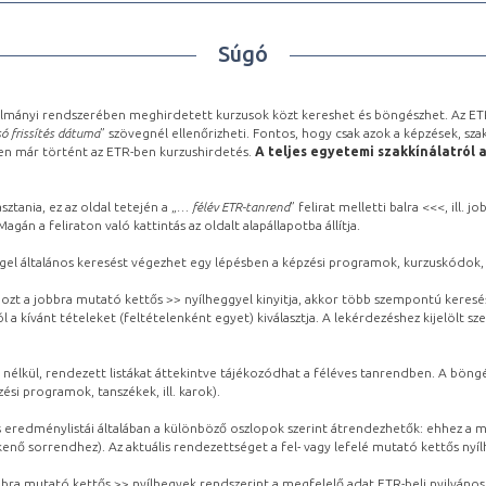
Súgó
lmányi rendszerében meghirdetett kurzusok közt kereshet és böngészhet. Az ETR
ó frissítés dátuma
” szövegnél ellenőrizheti. Fontos, hogy csak azok a képzések, sza
ben már történt az ETR-ben kurzushirdetés.
A teljes egyetemi szakkínálatról 
sztania, ez az oldal tetején a „
… félév ETR-tanrend
” felirat melletti balra <<<, ill.
gán a feliraton való kattintás az oldalt alapállapotba állítja.
gel általános keresést végezhet egy lépésben a képzési programok, kurzuskódok, 
ozt a jobbra mutató kettős >> nyílheggyel kinyitja, akkor több szempontú keresé
l a kívánt tételeket (feltételenként egyet) kiválasztja. A lekérdezéshez kijelölt s
 nélkül, rendezett listákat áttekintve tájékozódhat a féléves tanrendben. A böng
ési programok, tanszékek, ill. karok).
eredménylistái általában a különböző oszlopok szerint átrendezhetők: ehhez a me
kenő sorrendhez). Az aktuális rendezettséget a fel- vagy lefelé mutató kettős nyí
obbra mutató kettős >> nyílhegyek rendszerint a megfelelő adat ETR-beli nyilváno