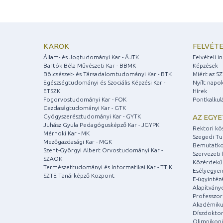
KAROK
FELVÉTE
Állam- és Jogtudományi Kar - ÁJTK
Felvételi 
Bartók Béla Művészeti Kar - BBMK
Képzések
Bölcsészet- és Társadalomtudományi Kar - BTK
Miért az S
Egészségtudományi és Szociális Képzési Kar -
Nyílt napo
ETSZK
Hírek
Fogorvostudományi Kar - FOK
Pontkalkul
Gazdaságtudományi Kar - GTK
Gyógyszerésztudományi Kar - GYTK
AZ EGY
Juhász Gyula Pedagógusképző Kar - JGYPK
Rektori kö
Mérnöki Kar - MK
Szegedi T
Mezőgazdasági Kar - MGK
Bemutatko
Szent-Györgyi Albert Orvostudományi Kar -
Szervezeti 
SZAOK
Közérdekű
Természettudományi és Informatikai Kar - TTIK
Esélyegyen
SZTE Tanárképző Központ
E-ügyintéz
Alapítvány
Professzori
Akadémiku
Díszdoktor
Olimpikonj