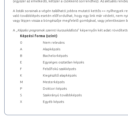
(egyszer az emelkedő, kétszer a csökkenő sorrendhez). Az aktuális rendez
A listák sorainak a végén található jobbra mutató kettős >> nyílhegyek r
való továbblépés esetén előfordulhat, hogy egy link már védett, nem nyi
vagy lépjen vissza a böngészője megfelelő gombjával, vagy jelentkezzen be
A „
Képzési programok szerinti kurzuskódlista
” képernyőn két adat rövidített
Képzési forma (szint)
0
Nem releváns
A
Alapképzés
B
Bachelorképzés
E
Egységes osztatlan képzés
F
Felsőfokú szakképzés
K
Kiegészítő alapképzés
M
Mesterképzés
P
Doktori képzés
S
Szakirányú továbbképzés
X
Egyéb képzés