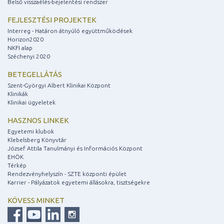
Belső visszaélés-bejelentési rendszer
FEJLESZTÉSI PROJEKTEK
Interreg - Határon átnyúló együttműködések
Horizon2020
NKFI alap
Széchenyi 2020
BETEGELLÁTÁS
Szent-Györgyi Albert Klinikai Központ
Klinikák
Klinikai ügyeletek
HASZNOS LINKEK
Egyetemi klubok
Klebelsberg Könyvtár
József Attila Tanulmányi és Információs Központ
EHÖK
Térkép
Rendezvényhelyszín - SZTE központi épület
Karrier - Pályázatok egyetemi állásokra, tisztségekre
KÖVESS MINKET