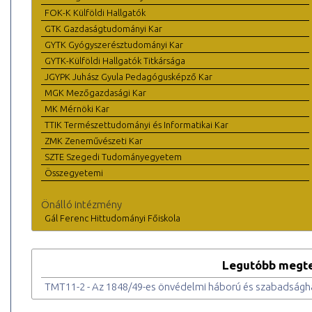
FOK-K Külföldi Hallgatók
GTK Gazdaságtudományi Kar
GYTK Gyógyszerésztudományi Kar
GYTK-Külföldi Hallgatók Titkársága
JGYPK Juhász Gyula Pedagógusképző Kar
MGK Mezőgazdasági Kar
MK Mérnöki Kar
TTIK Természettudományi és Informatikai Kar
ZMK Zeneművészeti Kar
SZTE Szegedi Tudományegyetem
Összegyetemi
Önálló intézmény
Gál Ferenc Hittudományi Főiskola
Legutóbb megte
TMT11-2 - Az 1848/49-es önvédelmi háború és szabadságh