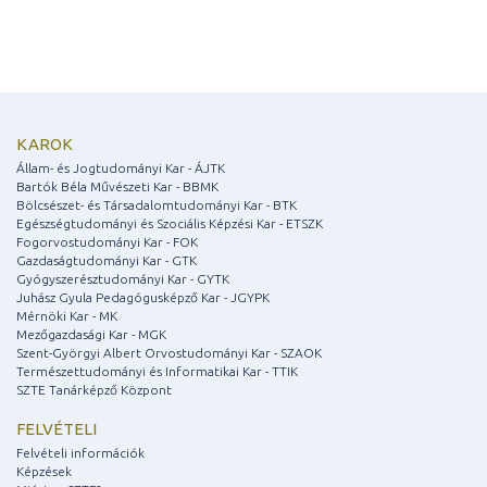
KAROK
Állam- és Jogtudományi Kar - ÁJTK
Bartók Béla Művészeti Kar - BBMK
Bölcsészet- és Társadalomtudományi Kar - BTK
Egészségtudományi és Szociális Képzési Kar - ETSZK
Fogorvostudományi Kar - FOK
Gazdaságtudományi Kar - GTK
Gyógyszerésztudományi Kar - GYTK
Juhász Gyula Pedagógusképző Kar - JGYPK
Mérnöki Kar - MK
Mezőgazdasági Kar - MGK
Szent-Györgyi Albert Orvostudományi Kar - SZAOK
Természettudományi és Informatikai Kar - TTIK
SZTE Tanárképző Központ
FELVÉTELI
Felvételi információk
Képzések