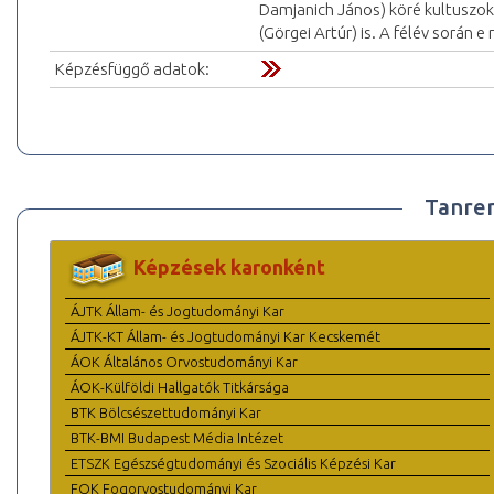
Damjanich János) köré kultuszoka
(Görgei Artúr) is. A félév során 
Képzésfüggő adatok:
Tanre
Képzések karonként
ÁJTK Állam- és Jogtudományi Kar
ÁJTK-KT Állam- és Jogtudományi Kar Kecskemét
ÁOK Általános Orvostudományi Kar
ÁOK-Külföldi Hallgatók Titkársága
BTK Bölcsészettudományi Kar
BTK-BMI Budapest Média Intézet
ETSZK Egészségtudományi és Szociális Képzési Kar
FOK Fogorvostudományi Kar