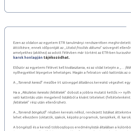
Ezen az oldalon az egyetem ETR tanulmányi rendszerében meghirdetett k
áttöltésre, ennek időpontját az „
Utolsó frissítés dátuma
” szövegnél ellenőr
amelyekhez (akikhez) az adott félévben már történt az ETR-ben kurzushi
karok honlapján
tájékozódhat.
Először az egyetemi félévet kell kiválasztania, ez az oldal tetején a „
… félé
nyílhegyekkel lépegetve lehetséges. Magán a feliraton való kattintás az old
A „
Tanrendi kereső
” mezőbe írt szöveggel általános keresést végezhet egy
Ha a „
Részletes keresési feltételek
” dobozt a jobbra mutató kettős >> nyílh
való kattintás után megjelenő listákból a kívánt tételeket (feltételenként
feltételek
” rész után ellenőrizheti.
A „
Tanrendi böngésző
” részben keresés nélkül, rendezett listákat áttekin
lehet elkezdeni (oktatók, szakok, képzési programok, tanszékek, ill. karok
A böngésző és a kereső többoszlopos eredménylistái általában a különböz