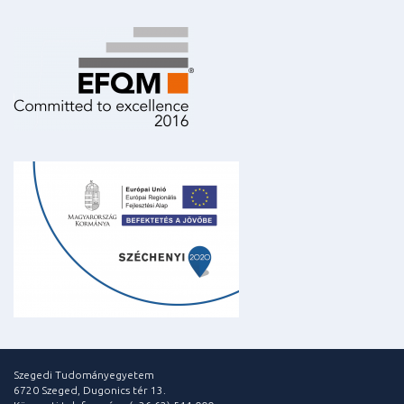
Szegedi Tudományegyetem
6720 Szeged, Dugonics tér 13.