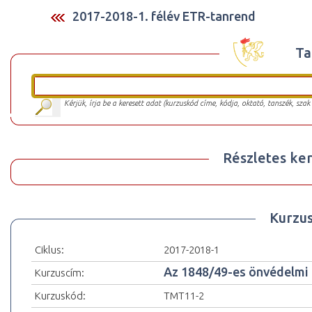
2017-2018-1. félév ETR-tanrend
Ta
Kérjük, írja be a keresett adat (kurzuskód címe, kódja, oktató, tanszék, szak
Részletes ker
Kurzu
Ciklus:
2017-2018-1
Az 1848/49-es önvédelmi 
Kurzuscím:
Kurzuskód:
TMT11-2