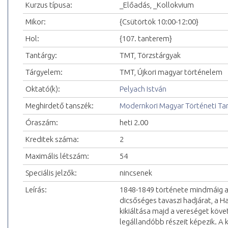
Kurzus típusa:
_Előadás, _Kollokvium
Mikor:
{Csütörtök 10:00-12:00}
Hol:
{107. tanterem}
Tantárgy:
TMT, Törzstárgyak
Tárgyelem:
TMT, Újkori magyar történelem
Oktató(k):
Pelyach István
Meghirdető tanszék:
Modernkori Magyar Történeti Ta
Óraszám:
heti 2.00
Kreditek száma:
2
Maximális létszám:
54
Speciális jelzők:
nincsenek
Leírás:
1848-1849 története mindmáig a 
dicsőséges tavaszi hadjárat, a 
kikiáltása majd a vereséget köv
legállandóbb részeit képezik. A 