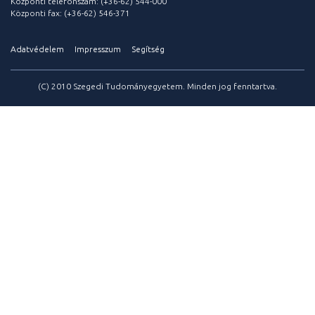
Központi telefonszám: (+36-62) 544-000
Központi fax: (+36-62) 546-371
Adatvédelem
Impresszum
Segítség
(C) 2010 Szegedi Tudományegyetem. Minden jog fenntartva.