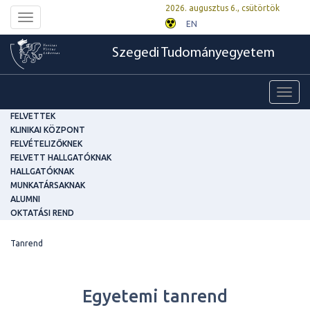
2026. augusztus 6., csütörtök
Toggle
EN
navigation
Szegedi Tudományegyetem
Toggl
navig
FELVETTEK
KLINIKAI KÖZPONT
FELVÉTELIZŐKNEK
FELVETT HALLGATÓKNAK
HALLGATÓKNAK
MUNKATÁRSAKNAK
ALUMNI
OKTATÁSI REND
Tanrend
Egyetemi tanrend