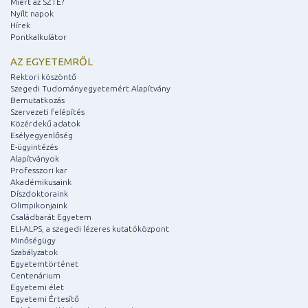
Miért az SZTE?
Nyílt napok
Hírek
Pontkalkulátor
AZ EGYETEMRŐL
Rektori köszöntő
Szegedi Tudományegyetemért Alapítvány
Bemutatkozás
Szervezeti felépítés
Közérdekű adatok
Esélyegyenlőség
E-ügyintézés
Alapítványok
Professzori kar
Akadémikusaink
Díszdoktoraink
Olimpikonjaink
Családbarát Egyetem
ELI-ALPS, a szegedi lézeres kutatóközpont
Minőségügy
Szabályzatok
Egyetemtörténet
Centenárium
Egyetemi élet
Egyetemi Értesítő