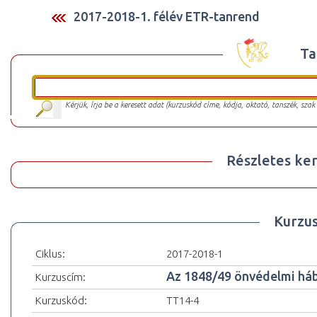
2017-2018-1. félév ETR-tanrend
Ta
Kérjük, írja be a keresett adat (kurzuskód címe, kódja, oktató, tanszék, szak
Részletes ker
Kurzu
Ciklus:
2017-2018-1
Az 1848/49 önvédelmi háb
Kurzuscím:
Kurzuskód:
TT14-4