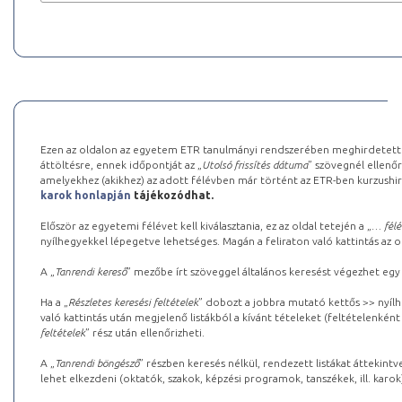
Ezen az oldalon az egyetem ETR tanulmányi rendszerében meghirdetett k
áttöltésre, ennek időpontját az „
Utolsó frissítés dátuma
” szövegnél ellenőr
amelyekhez (akikhez) az adott félévben már történt az ETR-ben kurzushi
karok honlapján
tájékozódhat.
Először az egyetemi félévet kell kiválasztania, ez az oldal tetején a „
… félé
nyílhegyekkel lépegetve lehetséges. Magán a feliraton való kattintás az old
A „
Tanrendi kereső
” mezőbe írt szöveggel általános keresést végezhet egy
Ha a „
Részletes keresési feltételek
” dobozt a jobbra mutató kettős >> nyílh
való kattintás után megjelenő listákból a kívánt tételeket (feltételenként
feltételek
” rész után ellenőrizheti.
A „
Tanrendi böngésző
” részben keresés nélkül, rendezett listákat áttekin
lehet elkezdeni (oktatók, szakok, képzési programok, tanszékek, ill. karok