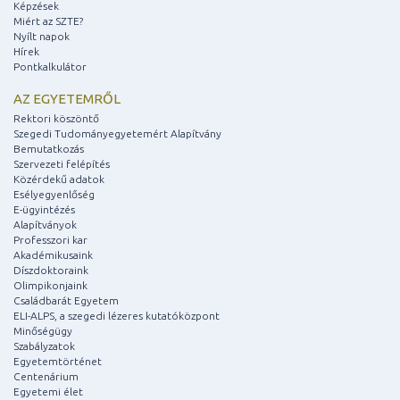
Képzések
Miért az SZTE?
Nyílt napok
Hírek
Pontkalkulátor
AZ EGYETEMRŐL
Rektori köszöntő
Szegedi Tudományegyetemért Alapítvány
Bemutatkozás
Szervezeti felépítés
Közérdekű adatok
Esélyegyenlőség
E-ügyintézés
Alapítványok
Professzori kar
Akadémikusaink
Díszdoktoraink
Olimpikonjaink
Családbarát Egyetem
ELI-ALPS, a szegedi lézeres kutatóközpont
Minőségügy
Szabályzatok
Egyetemtörténet
Centenárium
Egyetemi élet