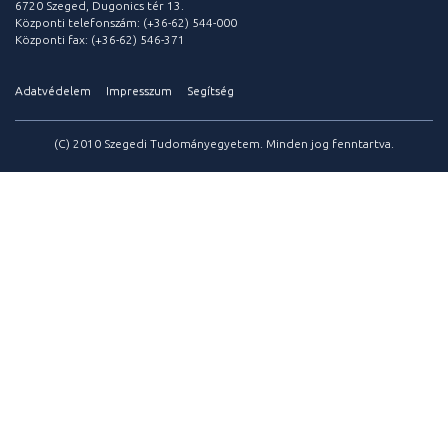
6720 Szeged, Dugonics tér 13.
Központi telefonszám: (+36-62) 544-000
Központi fax: (+36-62) 546-371
Adatvédelem
Impresszum
Segítség
(C) 2010 Szegedi Tudományegyetem. Minden jog fenntartva.