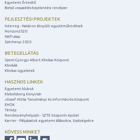
Egyetemi Értesítő
Belső visszaélés-bejelentési rendszer
FEJLESZTÉSI PROJEKTEK
Interreg - Határon átnyúló együttműködések
Horizon2020
NKFI alap
Széchenyi 2020
BETEGELLÁTÁS
Szent-Györgyi Albert Klinikai Központ
Klinikák
Klinikai ügyeletek
HASZNOS LINKEK
Egyetemi klubok
Klebelsberg Könyvtár
József Attila Tanulmányi és Információs Központ
EHÖK
Térkép
Rendezvényhelyszín - SZTE központi épület
Karrier - Pályázatok egyetemi állásokra, tisztségekre
KÖVESS MINKET