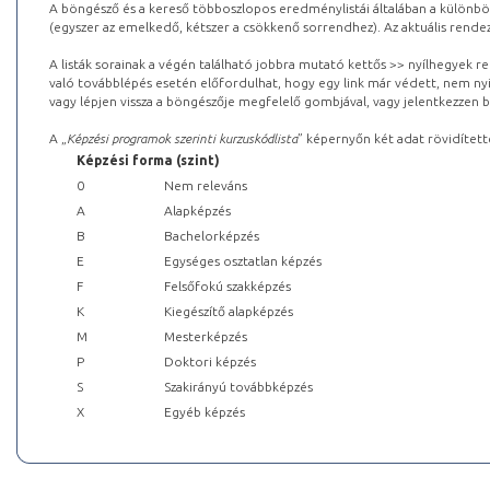
A böngésző és a kereső többoszlopos eredménylistái általában a különböz
(egyszer az emelkedő, kétszer a csökkenő sorrendhez). Az aktuális rendez
A listák sorainak a végén található jobbra mutató kettős >> nyílhegyek r
való továbblépés esetén előfordulhat, hogy egy link már védett, nem nyi
vagy lépjen vissza a böngészője megfelelő gombjával, vagy jelentkezzen be
A „
Képzési programok szerinti kurzuskódlista
” képernyőn két adat rövidített
Képzési forma (szint)
0
Nem releváns
A
Alapképzés
B
Bachelorképzés
E
Egységes osztatlan képzés
F
Felsőfokú szakképzés
K
Kiegészítő alapképzés
M
Mesterképzés
P
Doktori képzés
S
Szakirányú továbbképzés
X
Egyéb képzés