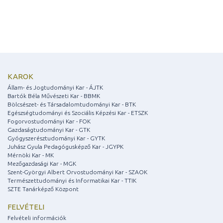
KAROK
Állam- és Jogtudományi Kar - ÁJTK
Bartók Béla Művészeti Kar - BBMK
Bölcsészet- és Társadalomtudományi Kar - BTK
Egészségtudományi és Szociális Képzési Kar - ETSZK
Fogorvostudományi Kar - FOK
Gazdaságtudományi Kar - GTK
Gyógyszerésztudományi Kar - GYTK
Juhász Gyula Pedagógusképző Kar - JGYPK
Mérnöki Kar - MK
Mezőgazdasági Kar - MGK
Szent-Györgyi Albert Orvostudományi Kar - SZAOK
Természettudományi és Informatikai Kar - TTIK
SZTE Tanárképző Központ
FELVÉTELI
Felvételi információk