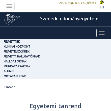
2026. augusztus 7., péntek
Toggle
EN
navigation
Szegedi Tudományegyetem
Toggl
navig
FELVETTEK
KLINIKAI KÖZPONT
FELVÉTELIZŐKNEK
FELVETT HALLGATÓKNAK
HALLGATÓKNAK
MUNKATÁRSAKNAK
ALUMNI
OKTATÁSI REND
Tanrend
Egyetemi tanrend