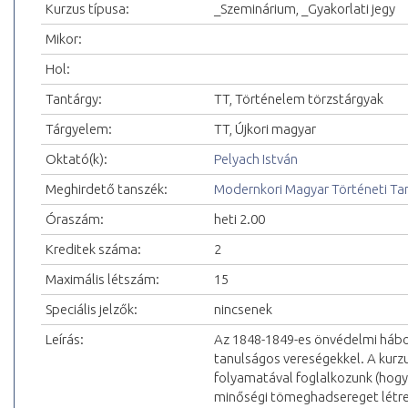
Kurzus típusa:
_Szeminárium, _Gyakorlati jegy
Mikor:
Hol:
Tantárgy:
TT, Történelem törzstárgyak
Tárgyelem:
TT, Újkori magyar
Oktató(k):
Pelyach István
Meghirdető tanszék:
Modernkori Magyar Történeti Ta
Óraszám:
heti 2.00
Kreditek száma:
2
Maximális létszám:
15
Speciális jelzők:
nincsenek
Leírás:
Az 1848-1849-es önvédelmi hábo
tanulságos vereségekkel. A kurz
folyamatával foglalkozunk (hogya
minőségi tömeghadsereget létreh