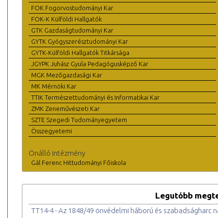
FOK Fogorvostudományi Kar
FOK-K Külföldi Hallgatók
GTK Gazdaságtudományi Kar
GYTK Gyógyszerésztudományi Kar
GYTK-Külföldi Hallgatók Titkársága
JGYPK Juhász Gyula Pedagógusképző Kar
MGK Mezőgazdasági Kar
MK Mérnöki Kar
TTIK Természettudományi és Informatikai Kar
ZMK Zeneművészeti Kar
SZTE Szegedi Tudományegyetem
Összegyetemi
Önálló intézmény
Gál Ferenc Hittudományi Főiskola
Legutóbb megte
TT14-4 - Az 1848/49 önvédelmi háború és szabadságharc n