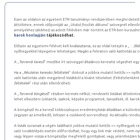
Ezen az oldalon az egyetem ETR tanulmányi rendszerében meghirdetett k
áttöltésre, ennek időpontját az „
Utolsó frissítés dátuma
” szövegnél ellenőr
amelyekhez (akikhez) az adott félévben már történt az ETR-ben kurzushi
karok honlapján
tájékozódhat.
Először az egyetemi félévet kell kiválasztania, ez az oldal tetején a „
… félé
nyílhegyekkel lépegetve lehetséges. Magán a feliraton való kattintás az old
A „
Tanrendi kereső
” mezőbe írt szöveggel általános keresést végezhet egy
Ha a „
Részletes keresési feltételek
” dobozt a jobbra mutató kettős >> nyílh
való kattintás után megjelenő listákból a kívánt tételeket (feltételenként
feltételek
” rész után ellenőrizheti.
A „
Tanrendi böngésző
” részben keresés nélkül, rendezett listákat áttekin
lehet elkezdeni (oktatók, szakok, képzési programok, tanszékek, ill. karok
A böngésző és a kereső többoszlopos eredménylistái általában a különböz
(egyszer az emelkedő, kétszer a csökkenő sorrendhez). Az aktuális rendez
A listák sorainak a végén található jobbra mutató kettős >> nyílhegyek r
való továbblépés esetén előfordulhat, hogy egy link már védett, nem nyi
vagy lépjen vissza a böngészője megfelelő gombjával, vagy jelentkezzen be