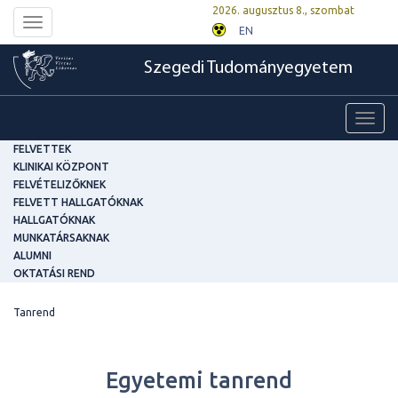
2026. augusztus 8., szombat
Toggle
EN
navigation
Szegedi Tudományegyetem
Toggl
navig
FELVETTEK
KLINIKAI KÖZPONT
FELVÉTELIZŐKNEK
FELVETT HALLGATÓKNAK
HALLGATÓKNAK
MUNKATÁRSAKNAK
ALUMNI
OKTATÁSI REND
Tanrend
Egyetemi tanrend