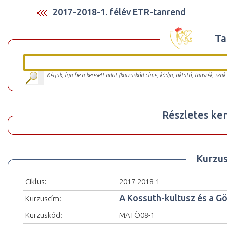
2017-2018-1. félév ETR-tanrend
Ta
Kérjük, írja be a keresett adat (kurzuskód címe, kódja, oktató, tanszék, szak
Részletes ker
Kurzu
Ciklus:
2017-2018-1
A Kossuth-kultusz és a G
Kurzuscím:
Kurzuskód:
MATÖ08-1