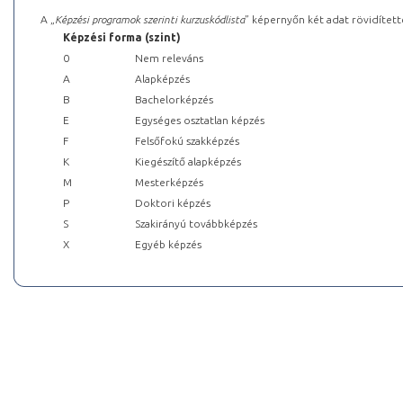
A „
Képzési programok szerinti kurzuskódlista
” képernyőn két adat rövidített
Képzési forma (szint)
0
Nem releváns
A
Alapképzés
B
Bachelorképzés
E
Egységes osztatlan képzés
F
Felsőfokú szakképzés
K
Kiegészítő alapképzés
M
Mesterképzés
P
Doktori képzés
S
Szakirányú továbbképzés
X
Egyéb képzés