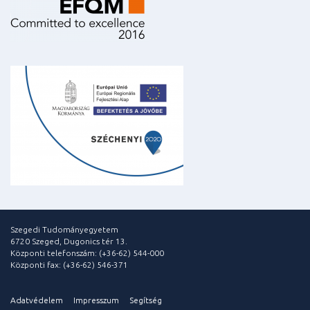
Szegedi Tudományegyetem
6720 Szeged, Dugonics tér 13.
Központi telefonszám: (+36-62) 544-000
Központi fax: (+36-62) 546-371
Adatvédelem
Impresszum
Segítség