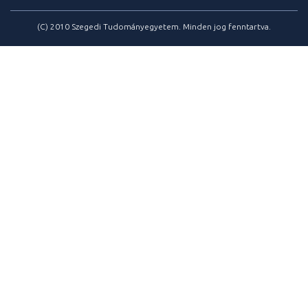
(C) 2010 Szegedi Tudományegyetem. Minden jog fenntartva.