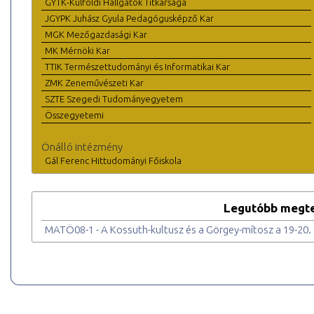
GYTK-Külföldi Hallgatók Titkársága
JGYPK Juhász Gyula Pedagógusképző Kar
MGK Mezőgazdasági Kar
MK Mérnöki Kar
TTIK Természettudományi és Informatikai Kar
ZMK Zeneművészeti Kar
SZTE Szegedi Tudományegyetem
Összegyetemi
Önálló intézmény
Gál Ferenc Hittudományi Főiskola
Legutóbb megte
MATÖ08-1 - A Kossuth-kultusz és a Görgey-mítosz a 19-20