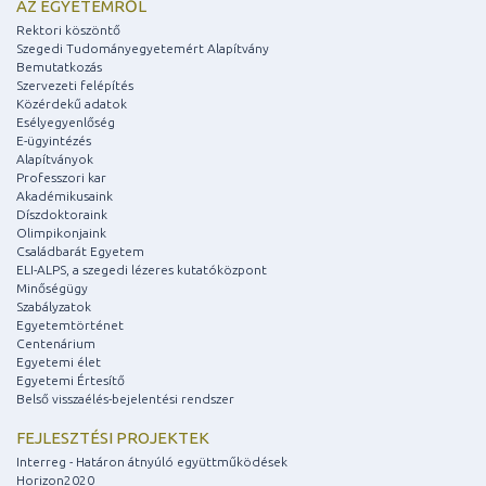
AZ EGYETEMRŐL
Rektori köszöntő
Szegedi Tudományegyetemért Alapítvány
Bemutatkozás
Szervezeti felépítés
Közérdekű adatok
Esélyegyenlőség
E-ügyintézés
Alapítványok
Professzori kar
Akadémikusaink
Díszdoktoraink
Olimpikonjaink
Családbarát Egyetem
ELI-ALPS, a szegedi lézeres kutatóközpont
Minőségügy
Szabályzatok
Egyetemtörténet
Centenárium
Egyetemi élet
Egyetemi Értesítő
Belső visszaélés-bejelentési rendszer
FEJLESZTÉSI PROJEKTEK
Interreg - Határon átnyúló együttműködések
Horizon2020