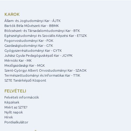
KAROK
Állam- és Jogtudományi Kar - ÁJTK
Bartók Béla Művészeti Kar - BBMK
Bölcsészet- és Társadalomtudományi Kar - BTK
Egészségtudományi és Szociális Képzési Kar - ETSZK
Fogorvostudományi Kar - FOK
Gazdaságtudományi Kar - GTK
Gyógyszerésztudományi Kar - GYTK
Juhász Gyula Pedagógusképző Kar - JGYPK
Mérnöki Kar - MK
Mezőgazdasági Kar - MGK
Szent-Györgyi Albert Orvostudományi Kar - SZAOK
Természettudományi és Informatikai Kar - TTIK
SZTE Tanárképző Központ
FELVÉTELI
Felvételi információk
Képzések
Miért az SZTE?
Nyílt napok
Hírek
Pontkalkulátor