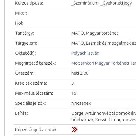
Kurzus típusa:
_Szeminárium, _Gyakorlati jegy
Mikor:
Hol:
Tantárgy:
MATÖ, Magyar történet
Tárgyelem:
MATÖ, Eszmék és mozgalmak az 
Oktató(k):
Pelyach István
Meghirdető tanszék:
Modernkori Magyar Történeti Ta
Óraszám:
heti 2.00
Kreditek száma:
3
Maximális létszám:
16
Speciális jelzők:
nincsenek
Leírás:
Görgei Artúr honvédtábornok árul
bűnbaknak, Kossuth maga nevesít
Képzésfüggő adatok: