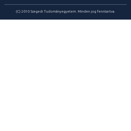
(C) 2010 Szegedi Tudományegyetem. Minden jog fenntartva.