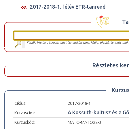
2017-2018-1. félév ETR-tanrend
Ta
Kérjük, írja be a keresett adat (kurzuskód címe, kódja, oktató, tanszék, szak
Részletes ker
Kurzu
Ciklus:
2017-2018-1
A Kossuth-kultusz és a G
Kurzuscím:
Kurzuskód:
MATÖ-MATÖ22-3