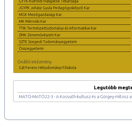
GYTK-Külföldi Hallgatók Titkársága
JGYPK Juhász Gyula Pedagógusképző Kar
MGK Mezőgazdasági Kar
MK Mérnöki Kar
TTIK Természettudományi és Informatikai Kar
ZMK Zeneművészeti Kar
SZTE Szegedi Tudományegyetem
Összegyetemi
Önálló intézmény
Gál Ferenc Hittudományi Főiskola
Legutóbb megte
MATÖ-MATÖ22-3 - A Kossuth-kultusz és a Görgey-mítosz a