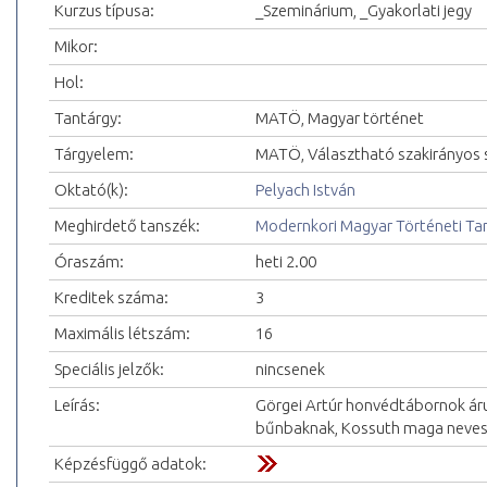
Kurzus típusa:
_Szeminárium, _Gyakorlati jegy
Mikor:
Hol:
Tantárgy:
MATÖ, Magyar történet
Tárgyelem:
MATÖ, Választható szakirányos 
Oktató(k):
Pelyach István
Meghirdető tanszék:
Modernkori Magyar Történeti Ta
Óraszám:
heti 2.00
Kreditek száma:
3
Maximális létszám:
16
Speciális jelzők:
nincsenek
Leírás:
Görgei Artúr honvédtábornok árul
bűnbaknak, Kossuth maga nevesít
Képzésfüggő adatok: