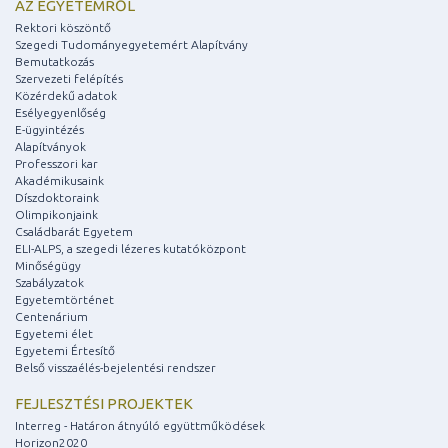
AZ EGYETEMRŐL
Rektori köszöntő
Szegedi Tudományegyetemért Alapítvány
Bemutatkozás
Szervezeti felépítés
Közérdekű adatok
Esélyegyenlőség
E-ügyintézés
Alapítványok
Professzori kar
Akadémikusaink
Díszdoktoraink
Olimpikonjaink
Családbarát Egyetem
ELI-ALPS, a szegedi lézeres kutatóközpont
Minőségügy
Szabályzatok
Egyetemtörténet
Centenárium
Egyetemi élet
Egyetemi Értesítő
Belső visszaélés-bejelentési rendszer
FEJLESZTÉSI PROJEKTEK
Interreg - Határon átnyúló együttműködések
Horizon2020