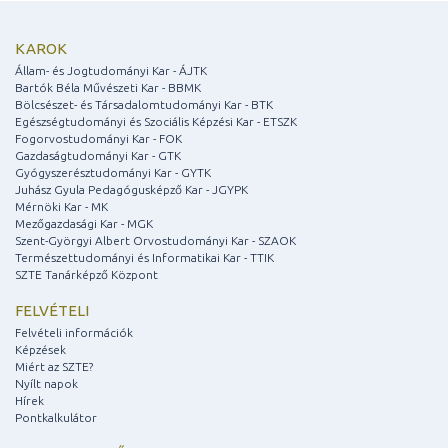
KAROK
Állam- és Jogtudományi Kar - ÁJTK
Bartók Béla Művészeti Kar - BBMK
Bölcsészet- és Társadalomtudományi Kar - BTK
Egészségtudományi és Szociális Képzési Kar - ETSZK
Fogorvostudományi Kar - FOK
Gazdaságtudományi Kar - GTK
Gyógyszerésztudományi Kar - GYTK
Juhász Gyula Pedagógusképző Kar - JGYPK
Mérnöki Kar - MK
Mezőgazdasági Kar - MGK
Szent-Györgyi Albert Orvostudományi Kar - SZAOK
Természettudományi és Informatikai Kar - TTIK
SZTE Tanárképző Központ
FELVÉTELI
Felvételi információk
Képzések
Miért az SZTE?
Nyílt napok
Hírek
Pontkalkulátor