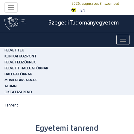
2026. augusztus 8., szombat
Toggle
EN
navigation
Szegedi Tudományegyetem
Toggl
navig
FELVETTEK
KLINIKAI KÖZPONT
FELVÉTELIZŐKNEK
FELVETT HALLGATÓKNAK
HALLGATÓKNAK
MUNKATÁRSAKNAK
ALUMNI
OKTATÁSI REND
Tanrend
Egyetemi tanrend