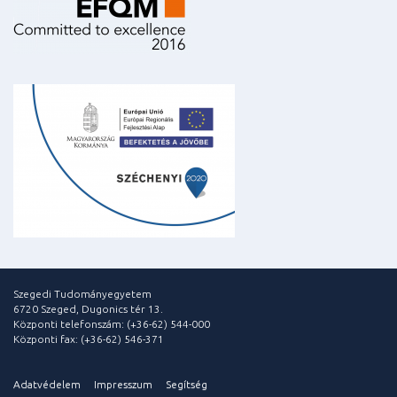
Szegedi Tudományegyetem
6720 Szeged, Dugonics tér 13.
Központi telefonszám: (+36-62) 544-000
Központi fax: (+36-62) 546-371
Adatvédelem
Impresszum
Segítség