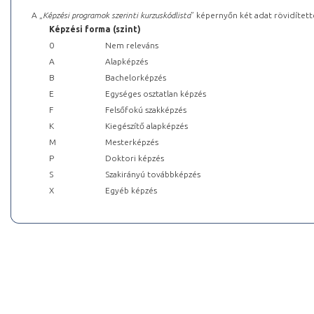
A „
Képzési programok szerinti kurzuskódlista
” képernyőn két adat rövidített
Képzési forma (szint)
0
Nem releváns
A
Alapképzés
B
Bachelorképzés
E
Egységes osztatlan képzés
F
Felsőfokú szakképzés
K
Kiegészítő alapképzés
M
Mesterképzés
P
Doktori képzés
S
Szakirányú továbbképzés
X
Egyéb képzés