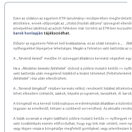
Ezen az oldalon az egyetem ETR tanulmányi rendszerében meghirdetett k
áttöltésre, ennek időpontját az „
Utolsó frissítés dátuma
” szövegnél ellenőr
amelyekhez (akikhez) az adott félévben már történt az ETR-ben kurzushi
karok honlapján
tájékozódhat.
Először az egyetemi félévet kell kiválasztania, ez az oldal tetején a „
… félé
nyílhegyekkel lépegetve lehetséges. Magán a feliraton való kattintás az old
A „
Tanrendi kereső
” mezőbe írt szöveggel általános keresést végezhet egy
Ha a „
Részletes keresési feltételek
” dobozt a jobbra mutató kettős >> nyílh
való kattintás után megjelenő listákból a kívánt tételeket (feltételenként
feltételek
” rész után ellenőrizheti.
A „
Tanrendi böngésző
” részben keresés nélkül, rendezett listákat áttekin
lehet elkezdeni (oktatók, szakok, képzési programok, tanszékek, ill. karok
A böngésző és a kereső többoszlopos eredménylistái általában a különböz
(egyszer az emelkedő, kétszer a csökkenő sorrendhez). Az aktuális rendez
A listák sorainak a végén található jobbra mutató kettős >> nyílhegyek r
való továbblépés esetén előfordulhat, hogy egy link már védett, nem nyi
vagy lépjen vissza a böngészője megfelelő gombjával, vagy jelentkezzen be