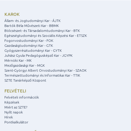
KAROK
Állam- és Jogtudományi Kar - ÁJTK
Bartók Béla Művészeti Kar - BBMK
Bölcsészet- és Társadalomtudományi Kar - BTK
Egészségtudományi és Szociális Képzési Kar - ETSZK
Fogorvostudományi Kar - FOK
Gazdaságtudományi Kar - GTK
Gyógyszerésztudományi Kar - GYTK
Juhász Gyula Pedagógusképző Kar - JGYPK
Mérnöki Kar - MK
Mezőgazdasági Kar - MGK
Szent-Györgyi Albert Orvostudományi Kar - SZAOK
Természettudományi és Informatikai Kar - TTIK
SZTE Tanárképző Központ
FELVÉTELI
Felvételi információk
Képzések
Miért az SZTE?
Nyílt napok
Hírek
Pontkalkulátor