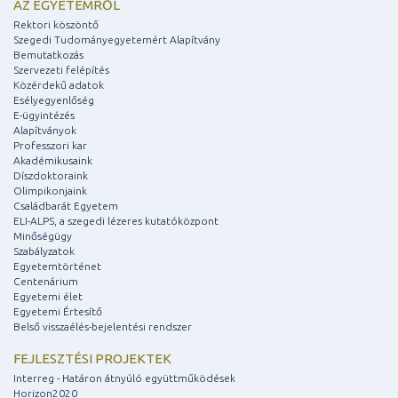
AZ EGYETEMRŐL
Rektori köszöntő
Szegedi Tudományegyetemért Alapítvány
Bemutatkozás
Szervezeti felépítés
Közérdekű adatok
Esélyegyenlőség
E-ügyintézés
Alapítványok
Professzori kar
Akadémikusaink
Díszdoktoraink
Olimpikonjaink
Családbarát Egyetem
ELI-ALPS, a szegedi lézeres kutatóközpont
Minőségügy
Szabályzatok
Egyetemtörténet
Centenárium
Egyetemi élet
Egyetemi Értesítő
Belső visszaélés-bejelentési rendszer
FEJLESZTÉSI PROJEKTEK
Interreg - Határon átnyúló együttműködések
Horizon2020