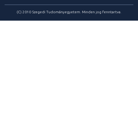
(C) 2010 Szegedi Tudományegyetem. Minden jog fenntartva.