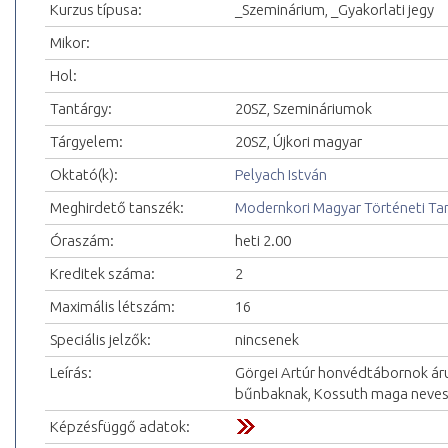
Kurzus típusa:
_Szeminárium, _Gyakorlati jegy
Mikor:
Hol:
Tantárgy:
20SZ, Szemináriumok
Tárgyelem:
20SZ, Újkori magyar
Oktató(k):
Pelyach István
Meghirdető tanszék:
Modernkori Magyar Történeti Ta
Óraszám:
heti 2.00
Kreditek száma:
2
Maximális létszám:
16
Speciális jelzők:
nincsenek
Leírás:
Görgei Artúr honvédtábornok árul
bűnbaknak, Kossuth maga nevesít
Képzésfüggő adatok: