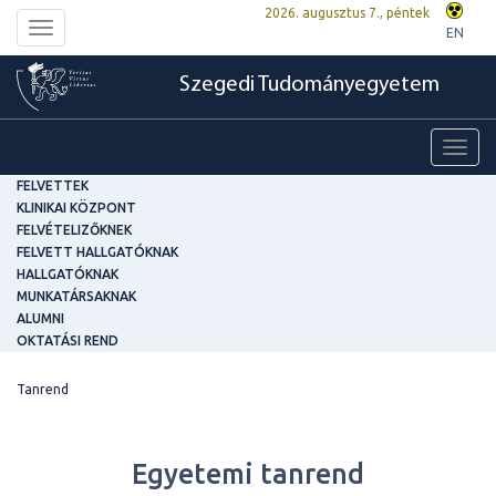
2026. augusztus 7., péntek
Toggle
EN
navigation
Szegedi Tudományegyetem
Toggl
navig
FELVETTEK
KLINIKAI KÖZPONT
FELVÉTELIZŐKNEK
FELVETT HALLGATÓKNAK
HALLGATÓKNAK
MUNKATÁRSAKNAK
ALUMNI
OKTATÁSI REND
Tanrend
Egyetemi tanrend