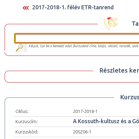
2017-2018-1. félév ETR-tanrend
Ta
Kérjük, írja be a keresett adat (kurzuskód címe, kódja, oktató, tanszék, szak
Részletes ker
Kurzu
Ciklus:
2017-2018-1
A Kossuth-kultusz és a G
Kurzuscím:
Kurzuskód:
20SZ06-1