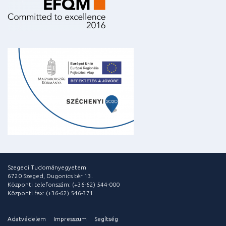
Szegedi Tudományegyetem
6720 Szeged, Dugonics tér 13.
Központi telefonszám: (+36-62) 544-000
Központi fax: (+36-62) 546-371
Adatvédelem
Impresszum
Segítség