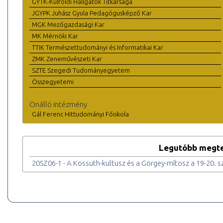
GYTK-Külföldi Hallgatók Titkársága
JGYPK Juhász Gyula Pedagógusképző Kar
MGK Mezőgazdasági Kar
MK Mérnöki Kar
TTIK Természettudományi és Informatikai Kar
ZMK Zeneművészeti Kar
SZTE Szegedi Tudományegyetem
Összegyetemi
Önálló intézmény
Gál Ferenc Hittudományi Főiskola
Legutóbb megte
20SZ06-1 - A Kossuth-kultusz és a Görgey-mítosz a 19-20. 