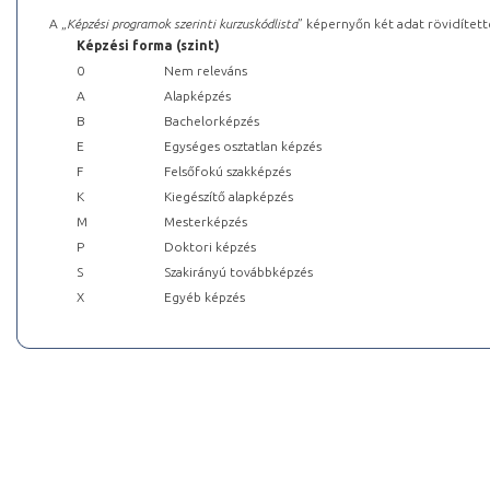
A „
Képzési programok szerinti kurzuskódlista
” képernyőn két adat rövidített
Képzési forma (szint)
0
Nem releváns
A
Alapképzés
B
Bachelorképzés
E
Egységes osztatlan képzés
F
Felsőfokú szakképzés
K
Kiegészítő alapképzés
M
Mesterképzés
P
Doktori képzés
S
Szakirányú továbbképzés
X
Egyéb képzés