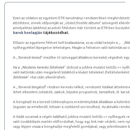
Ezen az oldalon az egyetem ETR tanulmányi rendszerében meghirdetett k
áttöltésre, ennek időpontját az „
Utolsó frissítés dátuma
” szövegnél ellenőr
amelyekhez (akikhez) az adott félévben már történt az ETR-ben kurzushi
karok honlapján
tájékozódhat.
Először az egyetemi félévet kell kiválasztania, ez az oldal tetején a „
… félé
nyílhegyekkel lépegetve lehetséges. Magán a feliraton való kattintás az old
A „
Tanrendi kereső
” mezőbe írt szöveggel általános keresést végezhet egy
Ha a „
Részletes keresési feltételek
” dobozt a jobbra mutató kettős >> nyílh
való kattintás után megjelenő listákból a kívánt tételeket (feltételenként
feltételek
” rész után ellenőrizheti.
A „
Tanrendi böngésző
” részben keresés nélkül, rendezett listákat áttekin
lehet elkezdeni (oktatók, szakok, képzési programok, tanszékek, ill. karok
A böngésző és a kereső többoszlopos eredménylistái általában a különböz
(egyszer az emelkedő, kétszer a csökkenő sorrendhez). Az aktuális rendez
A listák sorainak a végén található jobbra mutató kettős >> nyílhegyek r
való továbblépés esetén előfordulhat, hogy egy link már védett, nem nyi
vagy lépjen vissza a böngészője megfelelő gombjával, vagy jelentkezzen be