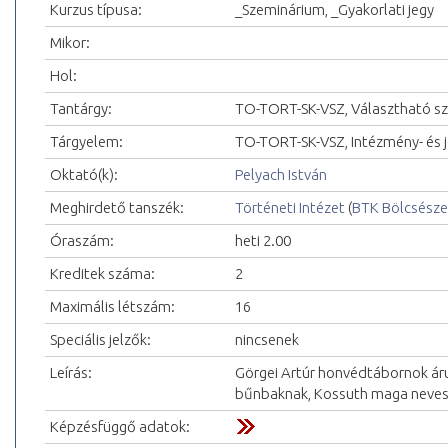
Kurzus típusa:
_Szeminárium, _Gyakorlati jegy
Mikor:
Hol:
Tantárgy:
TO-TORT-SK-VSZ, Választható s
Tárgyelem:
TO-TORT-SK-VSZ, Intézmény- és 
Oktató(k):
Pelyach István
Meghirdető tanszék:
Történeti Intézet
(
BTK Bölcsésze
Óraszám:
heti 2.00
Kreditek száma:
2
Maximális létszám:
16
Speciális jelzők:
nincsenek
Leírás:
Görgei Artúr honvédtábornok árul
bűnbaknak, Kossuth maga nevesít
Képzésfüggő adatok: