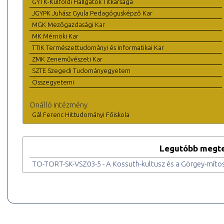
GYTK-Külföldi Hallgatók Titkársága
JGYPK Juhász Gyula Pedagógusképző Kar
MGK Mezőgazdasági Kar
MK Mérnöki Kar
TTIK Természettudományi és Informatikai Kar
ZMK Zeneművészeti Kar
SZTE Szegedi Tudományegyetem
Összegyetemi
Önálló intézmény
Gál Ferenc Hittudományi Főiskola
Legutóbb megte
TO-TORT-SK-VSZ03-5 - A Kossuth-kultusz és a Görgey-míto