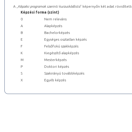
A „
Képzési programok szerinti kurzuskódlista
” képernyőn két adat rövidített
Képzési forma (szint)
0
Nem releváns
A
Alapképzés
B
Bachelorképzés
E
Egységes osztatlan képzés
F
Felsőfokú szakképzés
K
Kiegészítő alapképzés
M
Mesterképzés
P
Doktori képzés
S
Szakirányú továbbképzés
X
Egyéb képzés