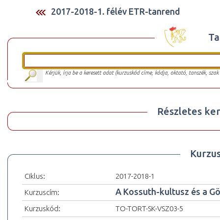
2017-2018-1. félév ETR-tanrend
Ta
Kérjük, írja be a keresett adat (kurzuskód címe, kódja, oktató, tanszék, szak
Részletes ker
Kurzu
Ciklus:
2017-2018-1
A Kossuth-kultusz és a G
Kurzuscím:
Kurzuskód:
TO-TORT-SK-VSZ03-5