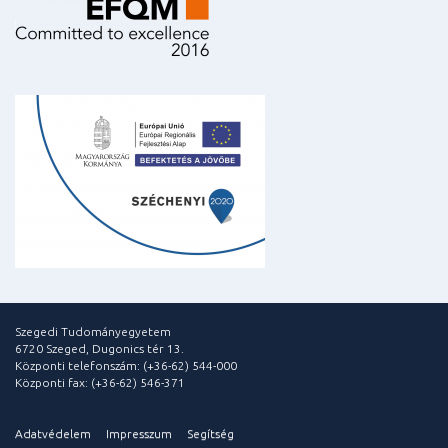
Szegedi Tudományegyetem
6720 Szeged, Dugonics tér 13.
Központi telefonszám: (+36-62) 544-000
Központi fax: (+36-62) 546-371
Adatvédelem
Impresszum
Segítség