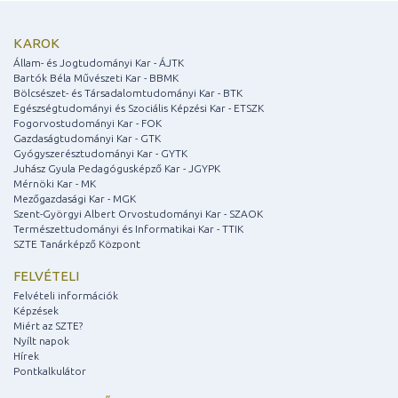
KAROK
Állam- és Jogtudományi Kar - ÁJTK
Bartók Béla Művészeti Kar - BBMK
Bölcsészet- és Társadalomtudományi Kar - BTK
Egészségtudományi és Szociális Képzési Kar - ETSZK
Fogorvostudományi Kar - FOK
Gazdaságtudományi Kar - GTK
Gyógyszerésztudományi Kar - GYTK
Juhász Gyula Pedagógusképző Kar - JGYPK
Mérnöki Kar - MK
Mezőgazdasági Kar - MGK
Szent-Györgyi Albert Orvostudományi Kar - SZAOK
Természettudományi és Informatikai Kar - TTIK
SZTE Tanárképző Központ
FELVÉTELI
Felvételi információk
Képzések
Miért az SZTE?
Nyílt napok
Hírek
Pontkalkulátor