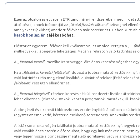
Ezen az oldalon az egyetem ETR tanulmányi rendszerében meghirdetett k
áttöltésre, ennek időpontját az „
Utolsó frissítés dátuma
” szövegnél ellenőr
amelyekhez (akikhez) az adott félévben már történt az ETR-ben kurzushi
karok honlapján
tájékozódhat.
Először az egyetemi félévet kell kiválasztania, ez az oldal tetején a „
… félé
nyílhegyekkel lépegetve lehetséges. Magán a feliraton való kattintás az old
A „
Tanrendi kereső
” mezőbe írt szöveggel általános keresést végezhet egy
Ha a „
Részletes keresési feltételek
” dobozt a jobbra mutató kettős >> nyílh
való kattintás után megjelenő listákból a kívánt tételeket (feltételenként
feltételek
” rész után ellenőrizheti.
A „
Tanrendi böngésző
” részben keresés nélkül, rendezett listákat áttekin
lehet elkezdeni (oktatók, szakok, képzési programok, tanszékek, ill. karok
A böngésző és a kereső többoszlopos eredménylistái általában a különböz
(egyszer az emelkedő, kétszer a csökkenő sorrendhez). Az aktuális rendez
A listák sorainak a végén található jobbra mutató kettős >> nyílhegyek r
való továbblépés esetén előfordulhat, hogy egy link már védett, nem nyi
vagy lépjen vissza a böngészője megfelelő gombjával, vagy jelentkezzen be