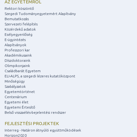
AZ EGYETEMRŐL
Rektori köszöntő
Szegedi Tudományegyetemért Alapítvány
Bemutatkozás
Szervezeti felépítés
Közérdekű adatok
Esélyegyenlőség
E-ügyintézés
Alapítványok
Professzori kar
Akadémikusaink
Díszdoktoraink
Olimpikonjaink
Családbarát Egyetem
ELI-ALPS, a szegedi lézeres kutatóközpont
Minőségügy
Szabályzatok
Egyetemtörténet
Centenárium
Egyetemi élet
Egyetemi Értesítő
Belső visszaélés-bejelentési rendszer
FEJLESZTÉSI PROJEKTEK
Interreg - Határon átnyúló együttműködések
Horizon2020