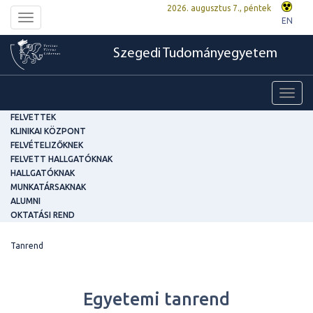
2026. augusztus 7., péntek
Toggle
EN
navigation
Szegedi Tudományegyetem
Toggl
navig
FELVETTEK
KLINIKAI KÖZPONT
FELVÉTELIZŐKNEK
FELVETT HALLGATÓKNAK
HALLGATÓKNAK
MUNKATÁRSAKNAK
ALUMNI
OKTATÁSI REND
Tanrend
Egyetemi tanrend