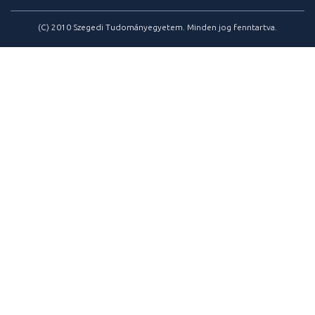
(C) 2010 Szegedi Tudományegyetem. Minden jog fenntartva.