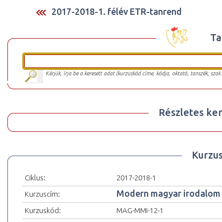
2017-2018-1. félév ETR-tanrend
Ta
Kérjük, írja be a keresett adat (kurzuskód címe, kódja, oktató, tanszék, szak
Részletes ker
Kurzu
Ciklus:
2017-2018-1
Modern magyar irodalom 
Kurzuscím:
Kurzuskód:
MAG-MMI-12-1