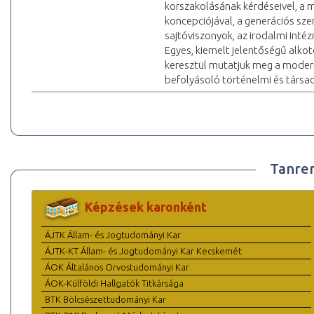
korszakolásának kérdéseivel, a 
koncepciójával, a generációs sze
sajtóviszonyok, az irodalmi inté
Egyes, kiemelt jelentőségű alkotó
keresztül mutatjuk meg a moder
befolyásoló történelmi és társa
Tanre
Képzések karonként
ÁJTK Állam- és Jogtudományi Kar
ÁJTK-KT Állam- és Jogtudományi Kar Kecskemét
ÁOK Általános Orvostudományi Kar
ÁOK-Külföldi Hallgatók Titkársága
BTK Bölcsészettudományi Kar