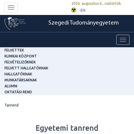
2026. augusztus 6., csütörtök
Toggle
EN
navigation
Szegedi Tudományegyetem
Toggl
navig
FELVETTEK
KLINIKAI KÖZPONT
FELVÉTELIZŐKNEK
FELVETT HALLGATÓKNAK
HALLGATÓKNAK
MUNKATÁRSAKNAK
ALUMNI
OKTATÁSI REND
Tanrend
Egyetemi tanrend