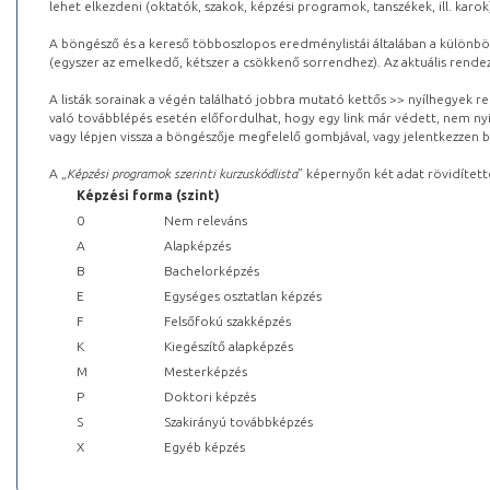
lehet elkezdeni (oktatók, szakok, képzési programok, tanszékek, ill. karok
A böngésző és a kereső többoszlopos eredménylistái általában a különböz
(egyszer az emelkedő, kétszer a csökkenő sorrendhez). Az aktuális rendez
A listák sorainak a végén található jobbra mutató kettős >> nyílhegyek r
való továbblépés esetén előfordulhat, hogy egy link már védett, nem nyi
vagy lépjen vissza a böngészője megfelelő gombjával, vagy jelentkezzen be
A „
Képzési programok szerinti kurzuskódlista
” képernyőn két adat rövidített
Képzési forma (szint)
0
Nem releváns
A
Alapképzés
B
Bachelorképzés
E
Egységes osztatlan képzés
F
Felsőfokú szakképzés
K
Kiegészítő alapképzés
M
Mesterképzés
P
Doktori képzés
S
Szakirányú továbbképzés
X
Egyéb képzés