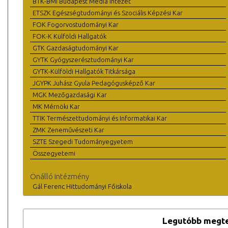
BTK-BMI Budapest Média Intézet
ETSZK Egészségtudományi és Szociális Képzési Kar
FOK Fogorvostudományi Kar
FOK-K Külföldi Hallgatók
GTK Gazdaságtudományi Kar
GYTK Gyógyszerésztudományi Kar
GYTK-Külföldi Hallgatók Titkársága
JGYPK Juhász Gyula Pedagógusképző Kar
MGK Mezőgazdasági Kar
MK Mérnöki Kar
TTIK Természettudományi és Informatikai Kar
ZMK Zeneművészeti Kar
SZTE Szegedi Tudományegyetem
Összegyetemi
Önálló intézmény
Gál Ferenc Hittudományi Főiskola
Legutóbb megte