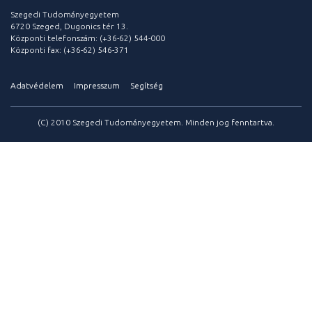
Szegedi Tudományegyetem
6720 Szeged, Dugonics tér 13.
Központi telefonszám: (+36-62) 544-000
Központi fax: (+36-62) 546-371
Adatvédelem
Impresszum
Segítség
(C) 2010 Szegedi Tudományegyetem. Minden jog fenntartva.