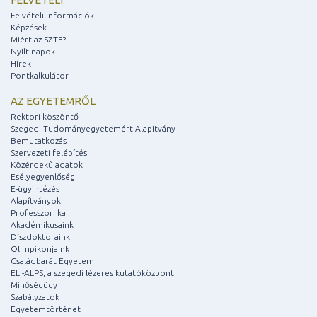
Felvételi információk
Képzések
Miért az SZTE?
Nyílt napok
Hírek
Pontkalkulátor
AZ EGYETEMRŐL
Rektori köszöntő
Szegedi Tudományegyetemért Alapítvány
Bemutatkozás
Szervezeti felépítés
Közérdekű adatok
Esélyegyenlőség
E-ügyintézés
Alapítványok
Professzori kar
Akadémikusaink
Díszdoktoraink
Olimpikonjaink
Családbarát Egyetem
ELI-ALPS, a szegedi lézeres kutatóközpont
Minőségügy
Szabályzatok
Egyetemtörténet