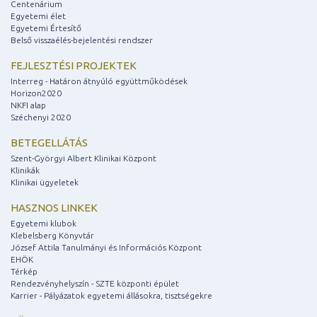
Centenárium
Egyetemi élet
Egyetemi Értesítő
Belső visszaélés-bejelentési rendszer
FEJLESZTÉSI PROJEKTEK
Interreg - Határon átnyúló együttműködések
Horizon2020
NKFI alap
Széchenyi 2020
BETEGELLÁTÁS
Szent-Györgyi Albert Klinikai Központ
Klinikák
Klinikai ügyeletek
HASZNOS LINKEK
Egyetemi klubok
Klebelsberg Könyvtár
József Attila Tanulmányi és Információs Központ
EHÖK
Térkép
Rendezvényhelyszín - SZTE központi épület
Karrier - Pályázatok egyetemi állásokra, tisztségekre