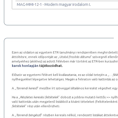
MAG-MMI-12-1 - Modern magyar irodalom I.
Ezen az oldalon az egyetem ETR tanulmányi rendszerében meghirdetett k
áttöltésre, ennek időpontját az „
Utolsó frissítés dátuma
” szövegnél ellenőr
amelyekhez (akikhez) az adott félévben már történt az ETR-ben kurzushi
karok honlapján
tájékozódhat.
Először az egyetemi félévet kell kiválasztania, ez az oldal tetején a „
… félé
nyílhegyekkel lépegetve lehetséges. Magán a feliraton való kattintás az old
A „
Tanrendi kereső
” mezőbe írt szöveggel általános keresést végezhet egy
Ha a „
Részletes keresési feltételek
” dobozt a jobbra mutató kettős >> nyílh
való kattintás után megjelenő listákból a kívánt tételeket (feltételenként
feltételek
” rész után ellenőrizheti.
A „
Tanrendi böngésző
” részben keresés nélkül, rendezett listákat áttekin