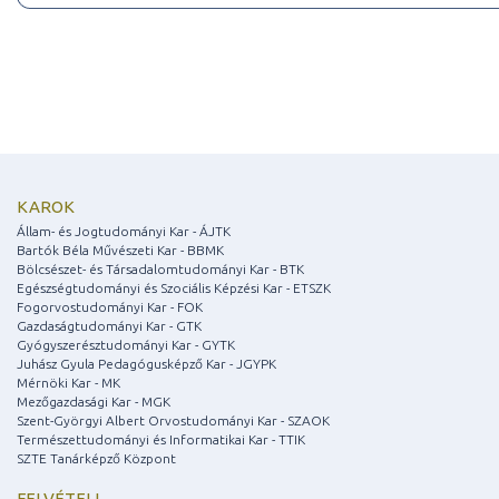
KAROK
Állam- és Jogtudományi Kar - ÁJTK
Bartók Béla Művészeti Kar - BBMK
Bölcsészet- és Társadalomtudományi Kar - BTK
Egészségtudományi és Szociális Képzési Kar - ETSZK
Fogorvostudományi Kar - FOK
Gazdaságtudományi Kar - GTK
Gyógyszerésztudományi Kar - GYTK
Juhász Gyula Pedagógusképző Kar - JGYPK
Mérnöki Kar - MK
Mezőgazdasági Kar - MGK
Szent-Györgyi Albert Orvostudományi Kar - SZAOK
Természettudományi és Informatikai Kar - TTIK
SZTE Tanárképző Központ
FELVÉTELI