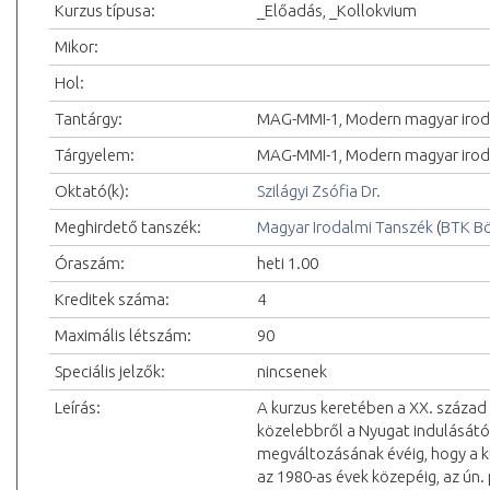
Kurzus típusa:
_Előadás, _Kollokvium
Mikor:
Hol:
Tantárgy:
MAG-MMI-1, Modern magyar iro
Tárgyelem:
MAG-MMI-1, Modern magyar iroda
Oktató(k):
Szilágyi Zsófia Dr.
Meghirdető tanszék:
Magyar Irodalmi Tanszék
(
BTK Bö
Óraszám:
heti 1.00
Kreditek száma:
4
Maximális létszám:
90
Speciális jelzők:
nincsenek
Leírás:
A kurzus keretében a XX. század 
közelebbről a Nyugat indulásától
megváltozásának évéig, hogy a k
az 1980-as évek közepéig, az ún.