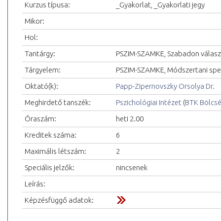
Kurzus típusa:
_Gyakorlat, _Gyakorlati jegy
Mikor:
Hol:
Tantárgy:
PSZIM-SZAMKE, Szabadon választ
Tárgyelem:
PSZIM-SZAMKE, Módszertani spec
Oktató(k):
Papp-Zipernovszky Orsolya Dr.
Meghirdető tanszék:
Pszichológiai Intézet
(
BTK Bölcs
Óraszám:
heti 2.00
Kreditek száma:
6
Maximális létszám:
2
Speciális jelzők:
nincsenek
Leírás:
Képzésfüggő adatok: