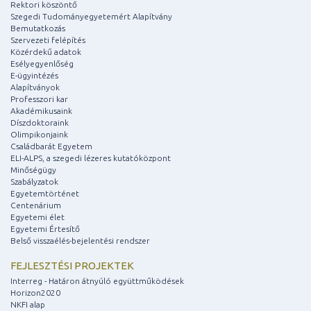
Rektori köszöntő
Szegedi Tudományegyetemért Alapítvány
Bemutatkozás
Szervezeti felépítés
Közérdekű adatok
Esélyegyenlőség
E-ügyintézés
Alapítványok
Professzori kar
Akadémikusaink
Díszdoktoraink
Olimpikonjaink
Családbarát Egyetem
ELI-ALPS, a szegedi lézeres kutatóközpont
Minőségügy
Szabályzatok
Egyetemtörténet
Centenárium
Egyetemi élet
Egyetemi Értesítő
Belső visszaélés-bejelentési rendszer
FEJLESZTÉSI PROJEKTEK
Interreg - Határon átnyúló együttműködések
Horizon2020
NKFI alap