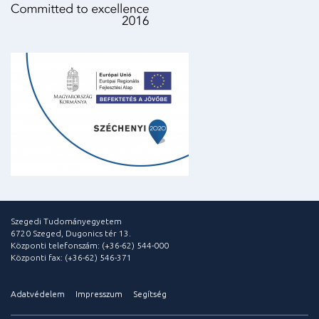
Szegedi Tudományegyetem
6720 Szeged, Dugonics tér 13.
Központi telefonszám: (+36-62) 544-000
Központi fax: (+36-62) 546-371
Adatvédelem
Impresszum
Segítség