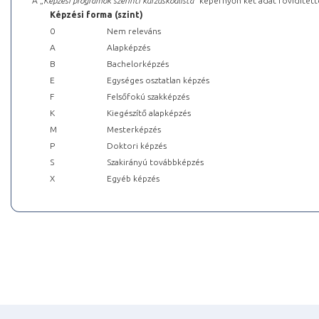
A „
Képzési programok szerinti kurzuskódlista
” képernyőn két adat rövidített
Képzési forma (szint)
0
Nem releváns
A
Alapképzés
B
Bachelorképzés
E
Egységes osztatlan képzés
F
Felsőfokú szakképzés
K
Kiegészítő alapképzés
M
Mesterképzés
P
Doktori képzés
S
Szakirányú továbbképzés
X
Egyéb képzés