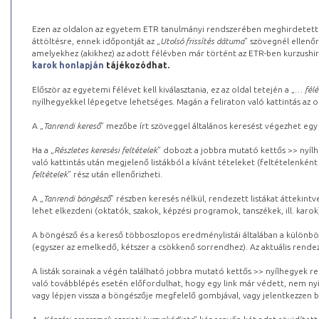
Ezen az oldalon az egyetem ETR tanulmányi rendszerében meghirdetett k
áttöltésre, ennek időpontját az „
Utolsó frissítés dátuma
” szövegnél ellenőr
amelyekhez (akikhez) az adott félévben már történt az ETR-ben kurzushi
karok honlapján
tájékozódhat.
Először az egyetemi félévet kell kiválasztania, ez az oldal tetején a „
… félé
nyílhegyekkel lépegetve lehetséges. Magán a feliraton való kattintás az old
A „
Tanrendi kereső
” mezőbe írt szöveggel általános keresést végezhet egy
Ha a „
Részletes keresési feltételek
” dobozt a jobbra mutató kettős >> nyílh
való kattintás után megjelenő listákból a kívánt tételeket (feltételenként
feltételek
” rész után ellenőrizheti.
A „
Tanrendi böngésző
” részben keresés nélkül, rendezett listákat áttekin
lehet elkezdeni (oktatók, szakok, képzési programok, tanszékek, ill. karok
A böngésző és a kereső többoszlopos eredménylistái általában a különböz
(egyszer az emelkedő, kétszer a csökkenő sorrendhez). Az aktuális rendez
A listák sorainak a végén található jobbra mutató kettős >> nyílhegyek r
való továbblépés esetén előfordulhat, hogy egy link már védett, nem nyi
vagy lépjen vissza a böngészője megfelelő gombjával, vagy jelentkezzen be