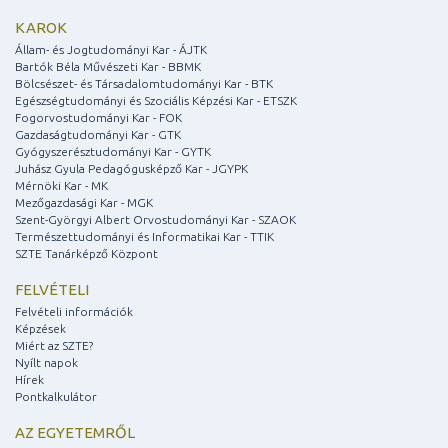
KAROK
Állam- és Jogtudományi Kar - ÁJTK
Bartók Béla Művészeti Kar - BBMK
Bölcsészet- és Társadalomtudományi Kar - BTK
Egészségtudományi és Szociális Képzési Kar - ETSZK
Fogorvostudományi Kar - FOK
Gazdaságtudományi Kar - GTK
Gyógyszerésztudományi Kar - GYTK
Juhász Gyula Pedagógusképző Kar - JGYPK
Mérnöki Kar - MK
Mezőgazdasági Kar - MGK
Szent-Györgyi Albert Orvostudományi Kar - SZAOK
Természettudományi és Informatikai Kar - TTIK
SZTE Tanárképző Központ
FELVÉTELI
Felvételi információk
Képzések
Miért az SZTE?
Nyílt napok
Hírek
Pontkalkulátor
AZ EGYETEMRŐL