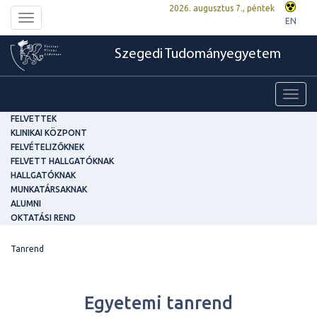
2026. augusztus 7., péntek
Toggle
EN
navigation
Szegedi Tudományegyetem
Toggl
navig
FELVETTEK
KLINIKAI KÖZPONT
FELVÉTELIZŐKNEK
FELVETT HALLGATÓKNAK
HALLGATÓKNAK
MUNKATÁRSAKNAK
ALUMNI
OKTATÁSI REND
Tanrend
Egyetemi tanrend