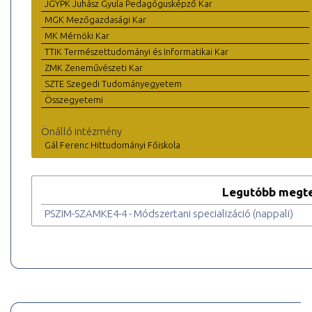
JGYPK Juhász Gyula Pedagógusképző Kar
MGK Mezőgazdasági Kar
MK Mérnöki Kar
TTIK Természettudományi és Informatikai Kar
ZMK Zeneművészeti Kar
SZTE Szegedi Tudományegyetem
Összegyetemi
Önálló intézmény
Gál Ferenc Hittudományi Főiskola
Legutóbb megte
PSZIM-SZAMKE4-4 - Módszertani specializáció (nappali)