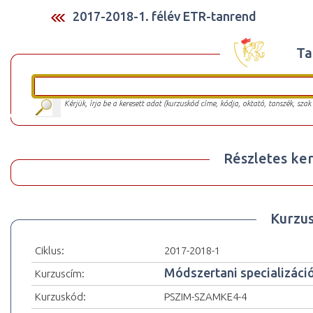
2017-2018-1. félév ETR-tanrend
Ta
Kérjük, írja be a keresett adat (kurzuskód címe, kódja, oktató, tanszék, szak
Részletes ker
Kurzu
Ciklus:
2017-2018-1
Módszertani specializáció
Kurzuscím:
Kurzuskód:
PSZIM-SZAMKE4-4