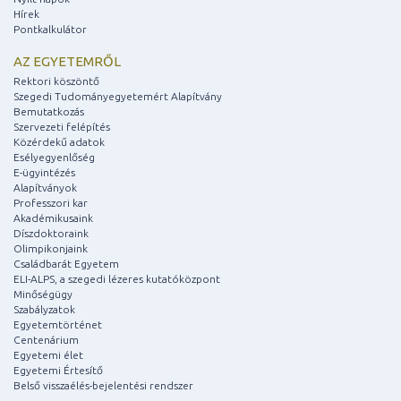
Hírek
Pontkalkulátor
AZ EGYETEMRŐL
Rektori köszöntő
Szegedi Tudományegyetemért Alapítvány
Bemutatkozás
Szervezeti felépítés
Közérdekű adatok
Esélyegyenlőség
E-ügyintézés
Alapítványok
Professzori kar
Akadémikusaink
Díszdoktoraink
Olimpikonjaink
Családbarát Egyetem
ELI-ALPS, a szegedi lézeres kutatóközpont
Minőségügy
Szabályzatok
Egyetemtörténet
Centenárium
Egyetemi élet
Egyetemi Értesítő
Belső visszaélés-bejelentési rendszer