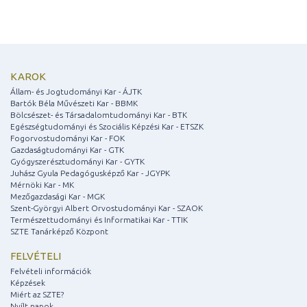
KAROK
Állam- és Jogtudományi Kar - ÁJTK
Bartók Béla Művészeti Kar - BBMK
Bölcsészet- és Társadalomtudományi Kar - BTK
Egészségtudományi és Szociális Képzési Kar - ETSZK
Fogorvostudományi Kar - FOK
Gazdaságtudományi Kar - GTK
Gyógyszerésztudományi Kar - GYTK
Juhász Gyula Pedagógusképző Kar - JGYPK
Mérnöki Kar - MK
Mezőgazdasági Kar - MGK
Szent-Györgyi Albert Orvostudományi Kar - SZAOK
Természettudományi és Informatikai Kar - TTIK
SZTE Tanárképző Központ
FELVÉTELI
Felvételi információk
Képzések
Miért az SZTE?
Nyílt napok