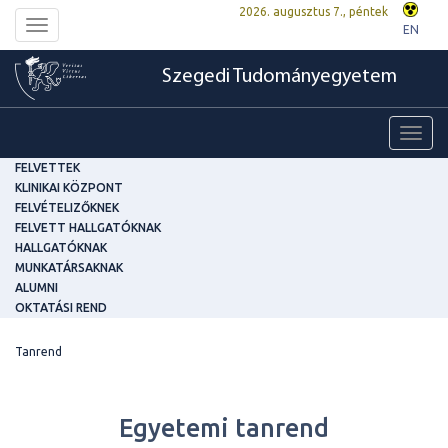
2026. augusztus 7., péntek
Toggle
EN
navigation
Szegedi Tudományegyetem
Toggl
navig
FELVETTEK
KLINIKAI KÖZPONT
FELVÉTELIZŐKNEK
FELVETT HALLGATÓKNAK
HALLGATÓKNAK
MUNKATÁRSAKNAK
ALUMNI
OKTATÁSI REND
Tanrend
Egyetemi tanrend