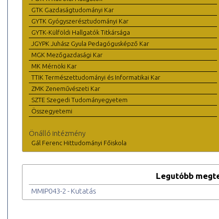
GTK Gazdaságtudományi Kar
GYTK Gyógyszerésztudományi Kar
GYTK-Külföldi Hallgatók Titkársága
JGYPK Juhász Gyula Pedagógusképző Kar
MGK Mezőgazdasági Kar
MK Mérnöki Kar
TTIK Természettudományi és Informatikai Kar
ZMK Zeneművészeti Kar
SZTE Szegedi Tudományegyetem
Összegyetemi
Önálló intézmény
Gál Ferenc Hittudományi Főiskola
Legutóbb megte
MMIP043-2 - Kutatás