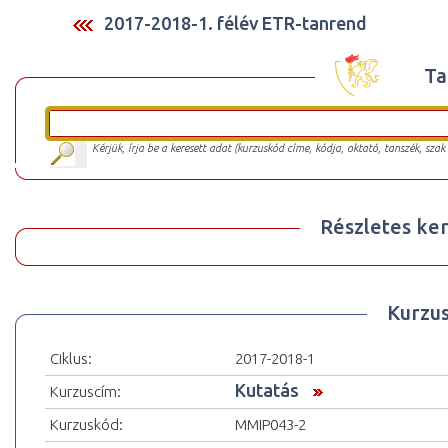
2017-2018-1. félév ETR-tanrend
Ta
Kérjük, írja be a keresett adat (kurzuskód címe, kódja, oktató, tanszék, szak
Részletes ker
Kurzu
Ciklus:
2017-2018-1
Kutatás
Kurzuscím:
Kurzuskód:
MMIP043-2