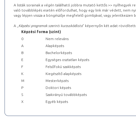
A listák sorainak a végén található jobbra mutató kettős >> nyílhegyek r
való továbblépés esetén előfordulhat, hogy egy link már védett, nem nyi
vagy lépjen vissza a böngészője megfelelő gombjával, vagy jelentkezzen be
A „
Képzési programok szerinti kurzuskódlista
” képernyőn két adat rövidített
Képzési forma (szint)
0
Nem releváns
A
Alapképzés
B
Bachelorképzés
E
Egységes osztatlan képzés
F
Felsőfokú szakképzés
K
Kiegészítő alapképzés
M
Mesterképzés
P
Doktori képzés
S
Szakirányú továbbképzés
X
Egyéb képzés