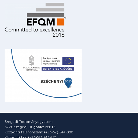
Szegedi Tudományegyetem
6720 Szeged, Dugonics tér 13.
Központi telefonszám: (+36-62) 544-000
Központi fax: (+36-62) 546-371