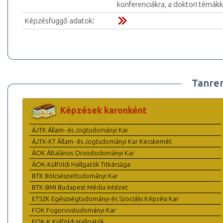
konferenciákra, a doktori témák
Képzésfüggő adatok:
Tanre
Képzések karonként
ÁJTK Állam- és Jogtudományi Kar
ÁJTK-KT Állam- és Jogtudományi Kar Kecskemét
ÁOK Általános Orvostudományi Kar
ÁOK-Külföldi Hallgatók Titkársága
BTK Bölcsészettudományi Kar
BTK-BMI Budapest Média Intézet
ETSZK Egészségtudományi és Szociális Képzési Kar
FOK Fogorvostudományi Kar
FOK-K Külföldi Hallgatók