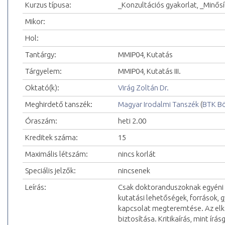
Kurzus típusa:
_Konzultációs gyakorlat, _Minős
Mikor:
Hol:
Tantárgy:
MMIP04, Kutatás
Tárgyelem:
MMIP04, Kutatás III.
Oktató(k):
Virág Zoltán Dr.
Meghirdető tanszék:
Magyar Irodalmi Tanszék
(
BTK Bö
Óraszám:
heti 2.00
Kreditek száma:
15
Maximális létszám:
nincs korlát
Speciális jelzők:
nincsenek
Leírás:
Csak doktoranduszoknak egyéni k
kutatási lehetőségek, források, 
kapcsolat megteremtése. Az elk
biztosítása. Kritikaírás, mint ír