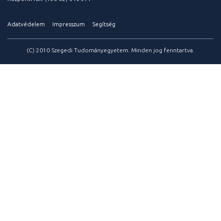
Adatvédelem
Impresszum
Segítség
(C) 2010 Szegedi Tudományegyetem. Minden jog fenntartva.