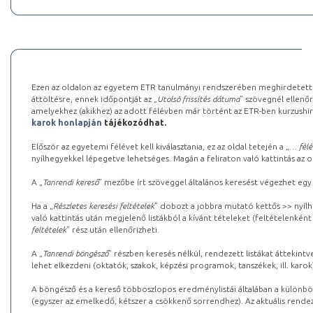
Ezen az oldalon az egyetem ETR tanulmányi rendszerében meghirdetett k
áttöltésre, ennek időpontját az „
Utolsó frissítés dátuma
” szövegnél ellenőr
amelyekhez (akikhez) az adott félévben már történt az ETR-ben kurzushi
karok honlapján
tájékozódhat.
Először az egyetemi félévet kell kiválasztania, ez az oldal tetején a „
… félé
nyílhegyekkel lépegetve lehetséges. Magán a feliraton való kattintás az old
A „
Tanrendi kereső
” mezőbe írt szöveggel általános keresést végezhet egy
Ha a „
Részletes keresési feltételek
” dobozt a jobbra mutató kettős >> nyílh
való kattintás után megjelenő listákból a kívánt tételeket (feltételenként
feltételek
” rész után ellenőrizheti.
A „
Tanrendi böngésző
” részben keresés nélkül, rendezett listákat áttekin
lehet elkezdeni (oktatók, szakok, képzési programok, tanszékek, ill. karok
A böngésző és a kereső többoszlopos eredménylistái általában a különböz
(egyszer az emelkedő, kétszer a csökkenő sorrendhez). Az aktuális rendez