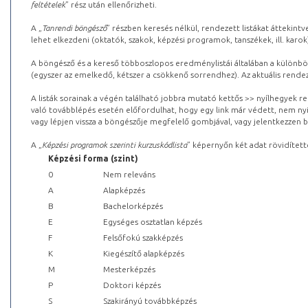
feltételek
” rész után ellenőrizheti.
A „
Tanrendi böngésző
” részben keresés nélkül, rendezett listákat áttekin
lehet elkezdeni (oktatók, szakok, képzési programok, tanszékek, ill. karok
A böngésző és a kereső többoszlopos eredménylistái általában a különböz
(egyszer az emelkedő, kétszer a csökkenő sorrendhez). Az aktuális rendez
A listák sorainak a végén található jobbra mutató kettős >> nyílhegyek r
való továbblépés esetén előfordulhat, hogy egy link már védett, nem nyi
vagy lépjen vissza a böngészője megfelelő gombjával, vagy jelentkezzen be
A „
Képzési programok szerinti kurzuskódlista
” képernyőn két adat rövidített
Képzési forma (szint)
0
Nem releváns
A
Alapképzés
B
Bachelorképzés
E
Egységes osztatlan képzés
F
Felsőfokú szakképzés
K
Kiegészítő alapképzés
M
Mesterképzés
P
Doktori képzés
S
Szakirányú továbbképzés