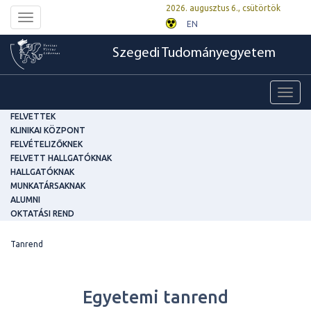
2026. augusztus 6., csütörtök
Toggle
EN
navigation
Szegedi Tudományegyetem
Toggl
navig
FELVETTEK
KLINIKAI KÖZPONT
FELVÉTELIZŐKNEK
FELVETT HALLGATÓKNAK
HALLGATÓKNAK
MUNKATÁRSAKNAK
ALUMNI
OKTATÁSI REND
Tanrend
Egyetemi tanrend