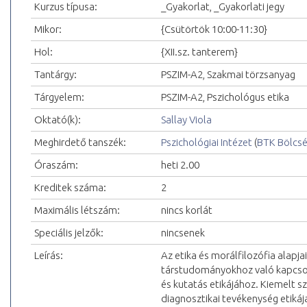
Kurzus típusa:
_Gyakorlat, _Gyakorlati jegy
Mikor:
{Csütörtök 10:00-11:30}
Hol:
{XII.sz. tanterem}
Tantárgy:
PSZIM-A2, Szakmai törzsanyag
Tárgyelem:
PSZIM-A2, Pszichológus etika
Oktató(k):
Sallay Viola
Meghirdető tanszék:
Pszichológiai Intézet
(
BTK Bölcs
Óraszám:
heti 2.00
Kreditek száma:
2
Maximális létszám:
nincs korlát
Speciális jelzők:
nincsenek
Leírás:
Az etika és morálfilozófia alapja
társtudományokhoz való kapcsola
és kutatás etikájához. Kiemelt sz
diagnosztikai tevékenység etikáj