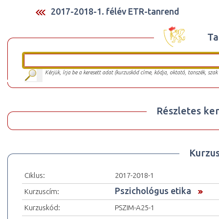
2017-2018-1. félév ETR-tanrend
Ta
Kérjük, írja be a keresett adat (kurzuskód címe, kódja, oktató, tanszék, szak
Részletes ker
Kurzu
Ciklus:
2017-2018-1
Pszichológus etika
Kurzuscím:
Kurzuskód:
PSZIM-A25-1