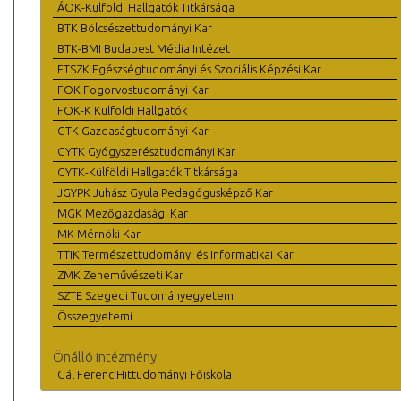
ÁOK-Külföldi Hallgatók Titkársága
BTK Bölcsészettudományi Kar
BTK-BMI Budapest Média Intézet
ETSZK Egészségtudományi és Szociális Képzési Kar
FOK Fogorvostudományi Kar
FOK-K Külföldi Hallgatók
GTK Gazdaságtudományi Kar
GYTK Gyógyszerésztudományi Kar
GYTK-Külföldi Hallgatók Titkársága
JGYPK Juhász Gyula Pedagógusképző Kar
MGK Mezőgazdasági Kar
MK Mérnöki Kar
TTIK Természettudományi és Informatikai Kar
ZMK Zeneművészeti Kar
SZTE Szegedi Tudományegyetem
Összegyetemi
Önálló intézmény
Gál Ferenc Hittudományi Főiskola