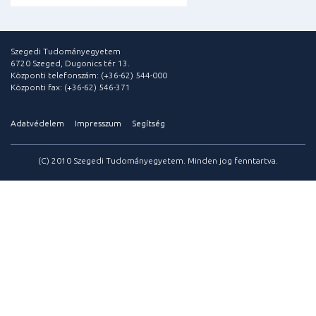
Szegedi Tudományegyetem
6720 Szeged, Dugonics tér 13.
Központi telefonszám: (+36-62) 544-000
Központi fax: (+36-62) 546-371
Adatvédelem
Impresszum
Segítség
(C) 2010 Szegedi Tudományegyetem. Minden jog fenntartva.