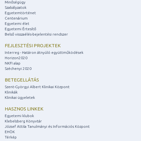
Minőségügy
Szabályzatok
Egyetemtörténet
Centenárium
Egyetemi élet
Egyetemi Értesítő
Belső visszaélés-bejelentési rendszer
FEJLESZTÉSI PROJEKTEK
Interreg - Határon átnyúló együttműködések
Horizon2020
NKFI alap
Széchenyi 2020
BETEGELLÁTÁS
Szent-Györgyi Albert Klinikai Központ
Klinikák
Klinikai ügyeletek
HASZNOS LINKEK
Egyetemi klubok
Klebelsberg Könyvtár
József Attila Tanulmányi és Információs Központ
EHÖK
Térkép