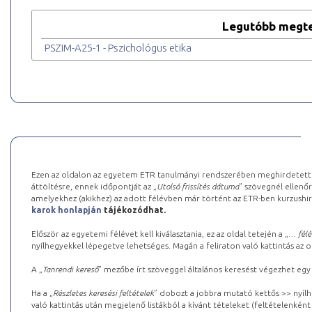
Legutóbb megte
PSZIM-A25-1 - Pszichológus etika
Ezen az oldalon az egyetem ETR tanulmányi rendszerében meghirdetett k
áttöltésre, ennek időpontját az „
Utolsó frissítés dátuma
” szövegnél ellenőr
amelyekhez (akikhez) az adott félévben már történt az ETR-ben kurzushi
karok honlapján
tájékozódhat.
Először az egyetemi félévet kell kiválasztania, ez az oldal tetején a „
… félé
nyílhegyekkel lépegetve lehetséges. Magán a feliraton való kattintás az old
A „
Tanrendi kereső
” mezőbe írt szöveggel általános keresést végezhet egy
Ha a „
Részletes keresési feltételek
” dobozt a jobbra mutató kettős >> nyílh
való kattintás után megjelenő listákból a kívánt tételeket (feltételenként