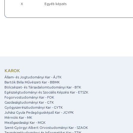
X
Egyéb képzés
KAROK
Állam- és Jogtudományi Kar - ÁJTK
Bartók Béla Művészeti Kar - BBMK
Bölcsészet- és Társadalomtudományi Kar - BTK
Egészségtudományi és Szociális Képzési Kar - ETSZK
Fogorvostudományi Kar - FOK
Gazdaságtudományi Kar - GTK
Gyógyszerésztudományi Kar - GYTK
Juhász Gyula Pedagógusképző Kar - JGYPK
Mérnöki Kar - MK
Mezőgazdasági Kar - MGK
Szent-Györgyi Albert Orvostudományi Kar - SZAOK
Természettudományi és Informatikai Kar - TTIK