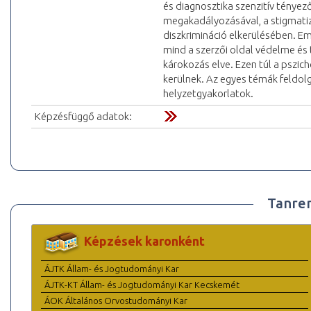
és diagnosztika szenzitív tényező
megakadályozásával, a stigmatiz
diszkrimináció elkerülésében. Eme
mind a szerzői oldal védelme és 
károkozás elve. Ezen túl a pszic
kerülnek. Az egyes témák feldol
helyzetgyakorlatok.
Képzésfüggő adatok:
Tanre
Képzések karonként
ÁJTK Állam- és Jogtudományi Kar
ÁJTK-KT Állam- és Jogtudományi Kar Kecskemét
ÁOK Általános Orvostudományi Kar