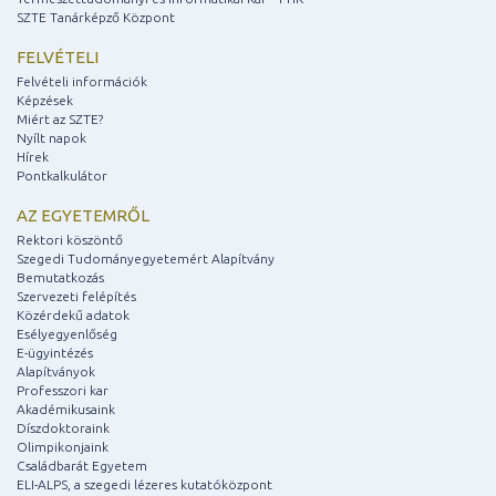
SZTE Tanárképző Központ
FELVÉTELI
Felvételi információk
Képzések
Miért az SZTE?
Nyílt napok
Hírek
Pontkalkulátor
AZ EGYETEMRŐL
Rektori köszöntő
Szegedi Tudományegyetemért Alapítvány
Bemutatkozás
Szervezeti felépítés
Közérdekű adatok
Esélyegyenlőség
E-ügyintézés
Alapítványok
Professzori kar
Akadémikusaink
Díszdoktoraink
Olimpikonjaink
Családbarát Egyetem
ELI-ALPS, a szegedi lézeres kutatóközpont