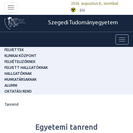
2026. augusztus 8., szombat
Toggle
EN
navigation
Szegedi Tudományegyetem
Toggl
navig
FELVETTEK
KLINIKAI KÖZPONT
FELVÉTELIZŐKNEK
FELVETT HALLGATÓKNAK
HALLGATÓKNAK
MUNKATÁRSAKNAK
ALUMNI
OKTATÁSI REND
Tanrend
Egyetemi tanrend