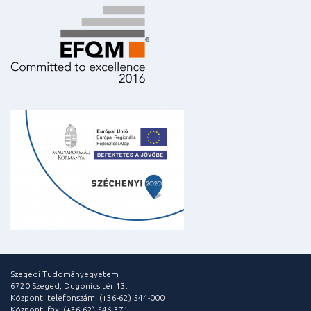
Szegedi Tudományegyetem
6720 Szeged, Dugonics tér 13.
Központi telefonszám: (+36-62) 544-000
Központi fax: (+36-62) 546-371