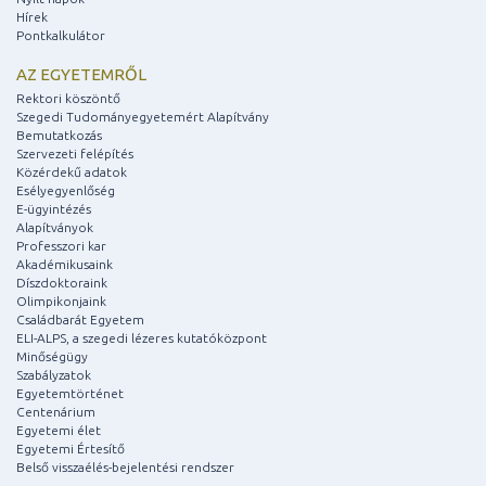
Hírek
Pontkalkulátor
AZ EGYETEMRŐL
Rektori köszöntő
Szegedi Tudományegyetemért Alapítvány
Bemutatkozás
Szervezeti felépítés
Közérdekű adatok
Esélyegyenlőség
E-ügyintézés
Alapítványok
Professzori kar
Akadémikusaink
Díszdoktoraink
Olimpikonjaink
Családbarát Egyetem
ELI-ALPS, a szegedi lézeres kutatóközpont
Minőségügy
Szabályzatok
Egyetemtörténet
Centenárium
Egyetemi élet
Egyetemi Értesítő
Belső visszaélés-bejelentési rendszer