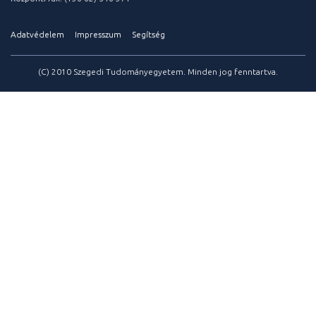
Adatvédelem
Impresszum
Segítség
(C) 2010 Szegedi Tudományegyetem. Minden jog fenntartva.