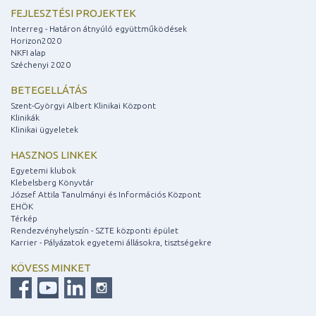
FEJLESZTÉSI PROJEKTEK
Interreg - Határon átnyúló együttműködések
Horizon2020
NKFI alap
Széchenyi 2020
BETEGELLÁTÁS
Szent-Györgyi Albert Klinikai Központ
Klinikák
Klinikai ügyeletek
HASZNOS LINKEK
Egyetemi klubok
Klebelsberg Könyvtár
József Attila Tanulmányi és Információs Központ
EHÖK
Térkép
Rendezvényhelyszín - SZTE központi épület
Karrier - Pályázatok egyetemi állásokra, tisztségekre
KÖVESS MINKET