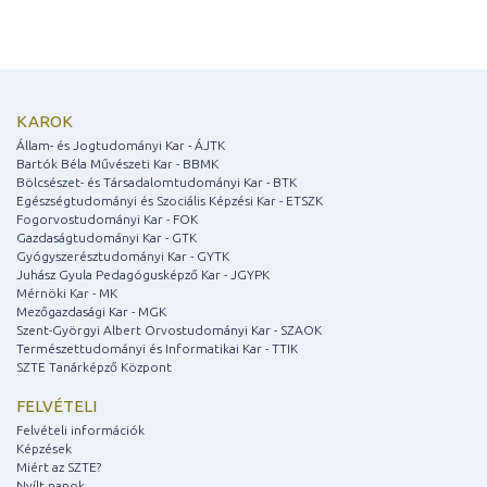
KAROK
Állam- és Jogtudományi Kar - ÁJTK
Bartók Béla Művészeti Kar - BBMK
Bölcsészet- és Társadalomtudományi Kar - BTK
Egészségtudományi és Szociális Képzési Kar - ETSZK
Fogorvostudományi Kar - FOK
Gazdaságtudományi Kar - GTK
Gyógyszerésztudományi Kar - GYTK
Juhász Gyula Pedagógusképző Kar - JGYPK
Mérnöki Kar - MK
Mezőgazdasági Kar - MGK
Szent-Györgyi Albert Orvostudományi Kar - SZAOK
Természettudományi és Informatikai Kar - TTIK
SZTE Tanárképző Központ
FELVÉTELI
Felvételi információk
Képzések
Miért az SZTE?
Nyílt napok