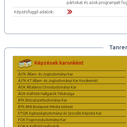
pártokat és azok programjait fog
Képzésfüggő adatok:
Tanre
Képzések karonként
ÁJTK Állam- és Jogtudományi Kar
ÁJTK-KT Állam- és Jogtudományi Kar Kecskemét
ÁOK Általános Orvostudományi Kar
ÁOK-Külföldi Hallgatók Titkársága
BTK Bölcsészettudományi Kar
BTK-BMI Budapest Média Intézet
ETSZK Egészségtudományi és Szociális Képzési Kar
FOK Fogorvostudományi Kar
FOK-K Külföldi Hallgatók