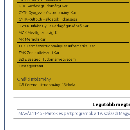
GTK Gazdaságtudományi Kar
GYTK Gyógyszerésztudományi Kar
GYTK-Külföldi Hallgatók Titkársága
JGYPK Juhász Gyula Pedagógusképző Kar
MGK Mezőgazdasági Kar
MK Mérnöki Kar
TTIK Természettudományi és Informatikai Kar
ZMK Zeneművészeti Kar
SZTE Szegedi Tudományegyetem
Összegyetemi
Önálló intézmény
Gál Ferenc Hittudományi Főiskola
Legutóbb megte
MAVÁL11-15 - Pártok és pártprogramok a 19. századi Mag