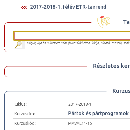
2017-2018-1. félév ETR-tanrend
Ta
Kérjük, írja be a keresett adat (kurzuskód címe, kódja, oktató, tanszék, szak
Részletes ker
Kurzu
Ciklus:
2017-2018-1
Pártok és pártprogramok
Kurzuscím:
Kurzuskód:
MAVÁL11-15