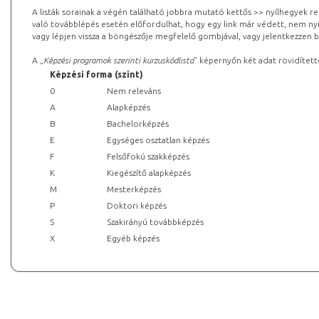
A listák sorainak a végén található jobbra mutató kettős >> nyílhegyek r
való továbblépés esetén előfordulhat, hogy egy link már védett, nem nyi
vagy lépjen vissza a böngészője megfelelő gombjával, vagy jelentkezzen be
A „
Képzési programok szerinti kurzuskódlista
” képernyőn két adat rövidített
Képzési forma (szint)
0
Nem releváns
A
Alapképzés
B
Bachelorképzés
E
Egységes osztatlan képzés
F
Felsőfokú szakképzés
K
Kiegészítő alapképzés
M
Mesterképzés
P
Doktori képzés
S
Szakirányú továbbképzés
X
Egyéb képzés