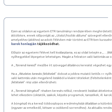
Ezen az oldalon az egyetem ETR tanulmányi rendszerében meghirdetett k
áttöltésre, ennek időpontját az „
Utolsó frissítés dátuma
” szövegnél ellenőr
amelyekhez (akikhez) az adott félévben már történt az ETR-ben kurzushi
karok honlapján
tájékozódhat.
Először az egyetemi félévet kell kiválasztania, ez az oldal tetején a „
… félé
nyílhegyekkel lépegetve lehetséges. Magán a feliraton való kattintás az old
A „
Tanrendi kereső
” mezőbe írt szöveggel általános keresést végezhet egy
Ha a „
Részletes keresési feltételek
” dobozt a jobbra mutató kettős >> nyílh
való kattintás után megjelenő listákból a kívánt tételeket (feltételenként
feltételek
” rész után ellenőrizheti.
A „
Tanrendi böngésző
” részben keresés nélkül, rendezett listákat áttekin
lehet elkezdeni (oktatók, szakok, képzési programok, tanszékek, ill. karok
A böngésző és a kereső többoszlopos eredménylistái általában a különböz
(egyszer az emelkedő, kétszer a csökkenő sorrendhez). Az aktuális rendez