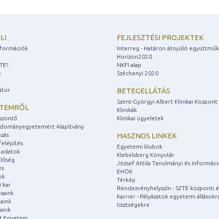
LI
FEJLESZTÉSI PROJEKTEK
információk
Interreg - Határon átnyúló együttmű
Horizon2020
ZTE?
NKFI alap
k
Széchenyi 2020
átor
BETEGELLÁTÁS
Szent-Györgyi Albert Klinikai Központ
ETEMRŐL
Klinikák
szöntő
Klinikai ügyeletek
udományegyetemért Alapítvány
zás
HASZNOS LINKEK
felépítés
Egyetemi klubok
 adatok
Klebelsberg Könyvtár
lőség
József Attila Tanulmányi és Informác
és
EHÖK
ok
Térkép
 kar
Rendezvényhelyszín - SZTE központi é
saink
Karrier - Pályázatok egyetemi állásokr
aink
tisztségekre
aink
át Egyetem