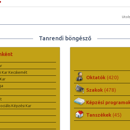
Utols
Tanrendi böngésző
nként
ar
i Kar Kecskemét
Oktatók
(420)
Kar
ga
Szakok
(478)
t
Képzési programo
ciális Képzési Kar
Tanszékek
(45)