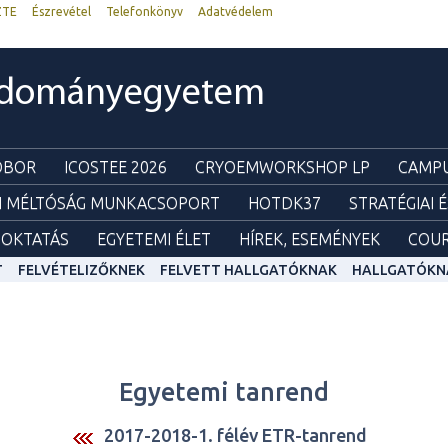
ZTE
Észrevétel
Telefonkönyv
Adatvédelem
udományegyetem
ZOBOR
ICOSTEE 2026
CRYOEMWORKSHOP LP
CAMPU
I MÉLTÓSÁG MUNKACSOPORT
HOTDK37
STRATÉGIAI 
OKTATÁS
EGYETEMI ÉLET
HÍREK, ESEMÉNYEK
COUR
T
FELVÉTELIZŐKNEK
FELVETT HALLGATÓKNAK
HALLGATÓKN
Egyetemi tanrend
2017-2018-1. félév ETR-tanrend