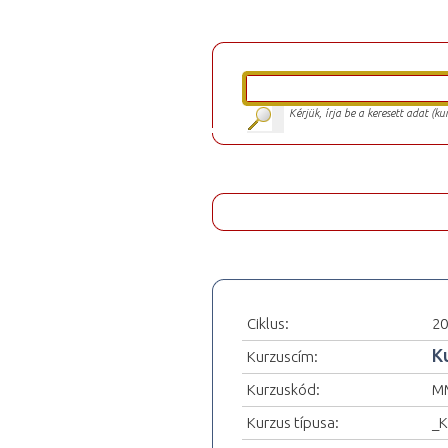
Kérjük, írja be a keresett adat (k
Ciklus:
20
K
Kurzuscím:
Kurzuskód:
MM
Kurzus típusa:
_K