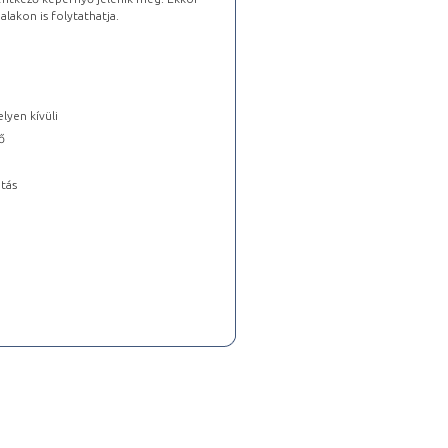
lakon is folytathatja.
lyen kívüli
ő
tás