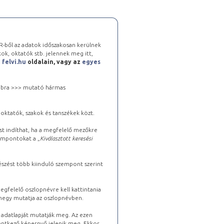
-ből az adatok időszakosan kerülnek
kok, oktatók stb. jelennek meg itt,
a
felvi.hu
oldalain, vagy az
egyes
 jobbra >>> mutató hármas
oktatók, szakok és tanszékek közt.
st indíthat, ha a megfelelő mezőkre
zempontokat a „
Kiválasztott keresési
észést több kiinduló szempont szerint
gfelelő oszlopnévre kell kattintania
lhegy mutatja az oszlopnévben.
s adatlapját mutatják meg. Az ezen
lentkező képernyő jelenik meg. Ekkor