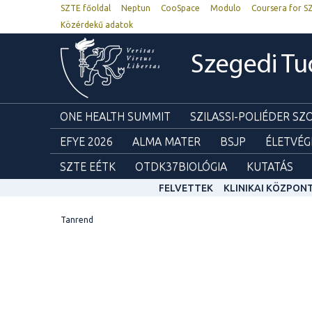
SZTE főoldal
Neptun
CooSpace
Modulo
Coursera for S
Közérdekű adatok
Szegedi T
ONE HEALTH SUMMIT
SZILASSI-POLIÉDER S
EFYE 2026
ALMA MATER
BSJP
ÉLETVÉG
SZTE EÉTK
OTDK37BIOLÓGIA
KUTATÁS
FELVETTEK
KLINIKAI KÖZPON
Tanrend