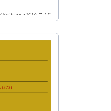
ó frissítés dátuma: 2017.04.07. 12:52
k
(573)