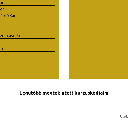
ar
ága
képző Kar
ormatikai Kar
em
la
Legutóbb megtekintett kurzuskódjaim
Utols