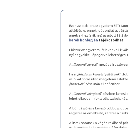
Ezen az oldalon az egyetem ETR tanu
áttöltésre, ennek időpontját az „
Utols
amelyekhez (akikhez) az adott félév
karok honlapján
tájékozódhat.
Először az egyetemi félévet kell kivála
nyílhegyekkel lépegetve lehetséges. Ma
A „
Tanrendi kereső
” mezőbe írt szöveg
Ha a „
Részletes keresési feltételek
” dob
való kattintás után megjelenő listákbó
feltételek
” rész után ellenőrizheti.
A „
Tanrendi böngésző
” részben keresés
lehet elkezdeni (oktatók, szakok, képz
A böngésző és a kereső többoszlopos 
(egyszer az emelkedő, kétszer a csök
A listák sorainak a végén található j
való továbblépés esetén előfordulhat