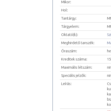
Mikor:
Hol:
Tantárgy:
MM
Tárgyelem:
MM
Oktató(k):
Sz
Meghirdető tanszék:
Ma
Óraszám:
he
Kreditek száma:
15
Maximális létszám:
ni
Speciális jelzők:
ni
Leírás:
Cs
ku
ka
bi
ko