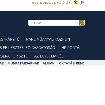
EN
2026. augusztus 6., csütörtök
S IRÁNYTŰ
NANOMŰANYAG KÖZPONT
ÉS FEJLESZTÉSI FŐIGAZGATÓSÁG
HR PORTÁL
SERA FOR SZTE
AZ EGYETEMRŐL
AK
MUNKATÁRSAKNAK
ALUMNI
OKTATÁSI REND