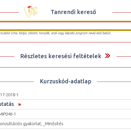
Tanrendi kereső
urzuskód címe, kódja, oktató, tanszék, szak vagy képzési program neve) első betűit.
Részletes keresési feltételek
Kurzuskód-adatlap
17-2018-1
utatás
IP046-1
onzultációs gyakorlat, _Minősítés