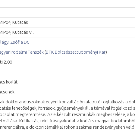
IP04, Kutatás
IP04, Kutatás VI.
ilágyi Zsófia Dr.
gyar Irodalmi Tanszék
(
BTK Bölcsészettudományi Kar
)
ti 2.00
ncs korlát
ncsenek
ak doktoranduszoknak egyéni konzultáción alapuló foglalkozás a do
tatási lehetőségek, források, gyűjtemények ill. a témával foglalkozó
pcsolat megteremtése. Az elkészült részmunkák megbeszélése, a kö
ztosítása. Kritikaírás, mint írásgyakorlat a kortárs magyar irodalomból
nferenciákra, a doktori témákkal rokon szakmai rendezvényeken való