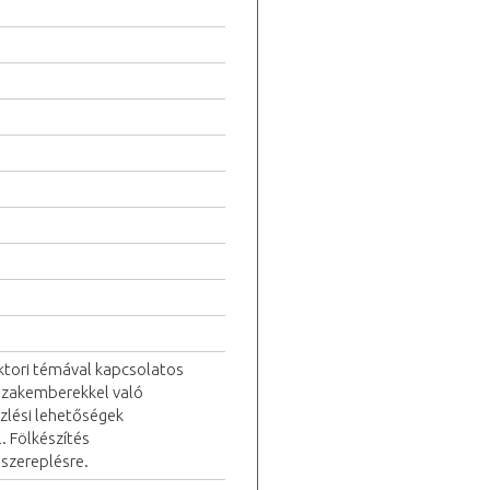
ktori témával kapcsolatos
 szakemberekkel való
zlési lehetőségek
. Fölkészítés
 szereplésre.