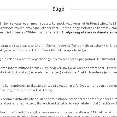
Súgó
lmányi rendszerében meghirdetett kurzusok közt kereshet és böngészhet. Az ETR
ó frissítés dátuma
” szövegnél ellenőrizheti. Fontos, hogy csak azok a képzések, sza
ben már történt az ETR-ben kurzushirdetés.
A teljes egyetemi szakkínálatról 
sztania, ez az oldal tetején a „
… félév ETR-tanrend
” felirat melletti balra <<<, ill.
gán a feliraton való kattintás az oldalt alapállapotba állítja.
gel általános keresést végezhet egy lépésben a képzési programok, kurzuskódok, 
ozt a jobbra mutató kettős >> nyílheggyel kinyitja, akkor több szempontú keresé
l a kívánt tételeket (feltételenként egyet) kiválasztja. A lekérdezéshez kijelölt s
 nélkül, rendezett listákat áttekintve tájékozódhat a féléves tanrendben. A böng
ési programok, tanszékek, ill. karok).
eredménylistái általában a különböző oszlopok szerint átrendezhetők: ehhez a me
kenő sorrendhez). Az aktuális rendezettséget a fel- vagy lefelé mutató kettős nyí
obbra mutató kettős >> nyílhegyek rendszerint a megfelelő adat ETR-beli nyilváno
, hogy egy link már védett, nem nyilvános oldalra vezet, ilyenkor az ETR-es beje