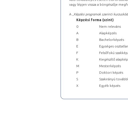
vagy lépjen vissza a böngészője megfe
A „
Képzési programok szerinti kurzuskód
Képzési forma (szint)
0
Nem releváns
A
Alapképzés
B
Bachelorképzés
E
Egységes osztatla
F
Felsőfokú szakkép
K
Kiegészítő alapké
M
Mesterképzés
P
Doktori képzés
S
Szakirányú tovább
X
Egyéb képzés