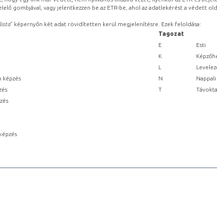
lelő gombjával, vagy jelentkezzen be az ETR-be, ahol az adatlekérést a védett olda
lista
” képernyőn két adat rövidítetten kerül megjelenítésre. Ezek feloldása:
Tagozat
E
Esti
K
Képzőhe
L
Levelez
n képzés
N
Nappali
zés
T
Távokta
pzés
képzés