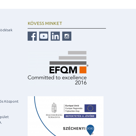
KÖVESS MINKET
ködések
iós Központ
pület
a,