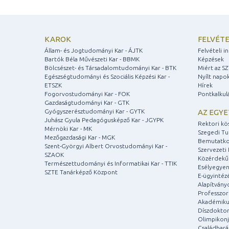
KAROK
FELVÉTE
Állam- és Jogtudományi Kar - ÁJTK
Felvételi 
Bartók Béla Művészeti Kar - BBMK
Képzések
Bölcsészet- és Társadalomtudományi Kar - BTK
Miért az S
Egészségtudományi és Szociális Képzési Kar -
Nyílt napo
ETSZK
Hírek
Fogorvostudományi Kar - FOK
Pontkalkul
Gazdaságtudományi Kar - GTK
Gyógyszerésztudományi Kar - GYTK
AZ EGY
Juhász Gyula Pedagógusképző Kar - JGYPK
Rektori kö
Mérnöki Kar - MK
Szegedi T
Mezőgazdasági Kar - MGK
Bemutatko
Szent-Györgyi Albert Orvostudományi Kar -
Szervezeti 
SZAOK
Közérdekű
Természettudományi és Informatikai Kar - TTIK
Esélyegyen
SZTE Tanárképző Központ
E-ügyintéz
Alapítvány
Professzori
Akadémiku
Díszdoktor
Olimpikonj
Családbar