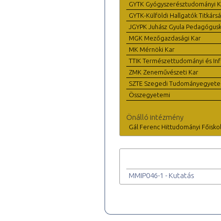
GYTK Gyógyszerésztudományi K
GYTK-Külföldi Hallgatók Titkárs
JGYPK Juhász Gyula Pedagógus
MGK Mezőgazdasági Kar
MK Mérnöki Kar
TTIK Természettudományi és Inf
ZMK Zeneművészeti Kar
SZTE Szegedi Tudományegyet
Összegyetemi
Önálló intézmény
Gál Ferenc Hittudományi Főisko
MMIP046-1 - Kutatás