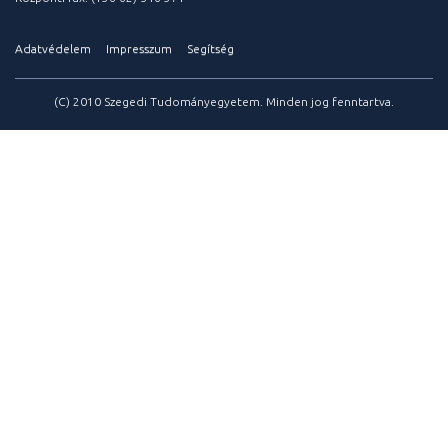
Adatvédelem
Impresszum
Segítség
(C) 2010 Szegedi Tudományegyetem. Minden jog fenntartva.