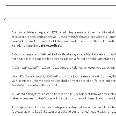
Ezen az oldalon az egyetem ETR tanulmányi rendszerében meghirdetett k
áttöltésre, ennek időpontját az „
Utolsó frissítés dátuma
” szövegnél ellenőr
amelyekhez (akikhez) az adott félévben már történt az ETR-ben kurzushi
karok honlapján
tájékozódhat.
Először az egyetemi félévet kell kiválasztania, ez az oldal tetején a „
… félé
nyílhegyekkel lépegetve lehetséges. Magán a feliraton való kattintás az old
A „
Tanrendi kereső
” mezőbe írt szöveggel általános keresést végezhet egy
Ha a „
Részletes keresési feltételek
” dobozt a jobbra mutató kettős >> nyílh
való kattintás után megjelenő listákból a kívánt tételeket (feltételenként
feltételek
” rész után ellenőrizheti.
A „
Tanrendi böngésző
” részben keresés nélkül, rendezett listákat áttekin
lehet elkezdeni (oktatók, szakok, képzési programok, tanszékek, ill. karok
A böngésző és a kereső többoszlopos eredménylistái általában a különböz
(egyszer az emelkedő, kétszer a csökkenő sorrendhez). Az aktuális rendez