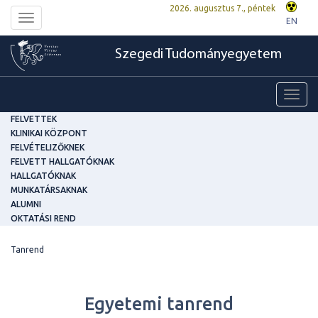
2026. augusztus 7., péntek
Toggle
EN
navigation
Szegedi Tudományegyetem
Toggl
navig
FELVETTEK
KLINIKAI KÖZPONT
FELVÉTELIZŐKNEK
FELVETT HALLGATÓKNAK
HALLGATÓKNAK
MUNKATÁRSAKNAK
ALUMNI
OKTATÁSI REND
Tanrend
Egyetemi tanrend