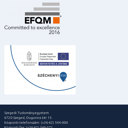
Szegedi Tudományegyetem
6720 Szeged, Dugonics tér 13.
Központi telefonszám: (+36-62) 544-000
Központi fax: (+36-62) 546-371