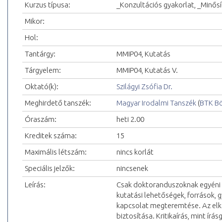
Kurzus típusa:
_Konzultációs gyakorlat, _Minős
Mikor:
Hol:
Tantárgy:
MMIP04, Kutatás
Tárgyelem:
MMIP04, Kutatás V.
Oktató(k):
Szilágyi Zsófia Dr.
Meghirdető tanszék:
Magyar Irodalmi Tanszék
(
BTK Bö
Óraszám:
heti 2.00
Kreditek száma:
15
Maximális létszám:
nincs korlát
Speciális jelzők:
nincsenek
Leírás:
Csak doktoranduszoknak egyéni k
kutatási lehetőségek, források, 
kapcsolat megteremtése. Az elk
biztosítása. Kritikaírás, mint ír