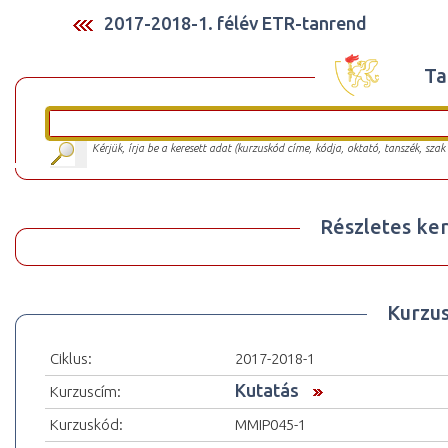
2017-2018-1. félév ETR-tanrend
Ta
Kérjük, írja be a keresett adat (kurzuskód címe, kódja, oktató, tanszék, szak
Részletes ker
Kurzu
Ciklus:
2017-2018-1
Kutatás
Kurzuscím:
Kurzuskód:
MMIP045-1