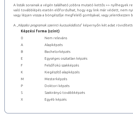
A listák sorainak a végén található jobbra mutató kettős >> nyílhegyek r
való továbblépés esetén előfordulhat, hogy egy link már védett, nem nyi
vagy lépjen vissza a böngészője megfelelő gombjával, vagy jelentkezzen be
A „
Képzési programok szerinti kurzuskódlista
” képernyőn két adat rövidített
Képzési forma (szint)
0
Nem releváns
A
Alapképzés
B
Bachelorképzés
E
Egységes osztatlan képzés
F
Felsőfokú szakképzés
K
Kiegészítő alapképzés
M
Mesterképzés
P
Doktori képzés
S
Szakirányú továbbképzés
X
Egyéb képzés