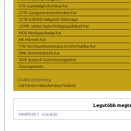
GTK Gazdaságtudományi Kar
GYTK Gyógyszerésztudományi Kar
GYTK-Külföldi Hallgatók Titkársága
JGYPK Juhász Gyula Pedagógusképző Kar
MGK Mezőgazdasági Kar
MK Mérnöki Kar
TTIK Természettudományi és Informatikai Kar
ZMK Zeneművészeti Kar
SZTE Szegedi Tudományegyetem
Összegyetemi
Önálló intézmény
Gál Ferenc Hittudományi Főiskola
Legutóbb megte
MMIP045-1 - Kutatás