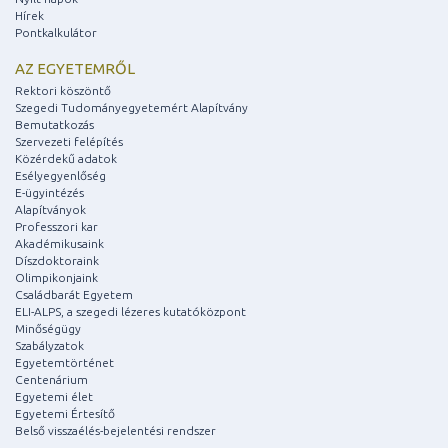
Hírek
Pontkalkulátor
AZ EGYETEMRŐL
Rektori köszöntő
Szegedi Tudományegyetemért Alapítvány
Bemutatkozás
Szervezeti felépítés
Közérdekű adatok
Esélyegyenlőség
E-ügyintézés
Alapítványok
Professzori kar
Akadémikusaink
Díszdoktoraink
Olimpikonjaink
Családbarát Egyetem
ELI-ALPS, a szegedi lézeres kutatóközpont
Minőségügy
Szabályzatok
Egyetemtörténet
Centenárium
Egyetemi élet
Egyetemi Értesítő
Belső visszaélés-bejelentési rendszer