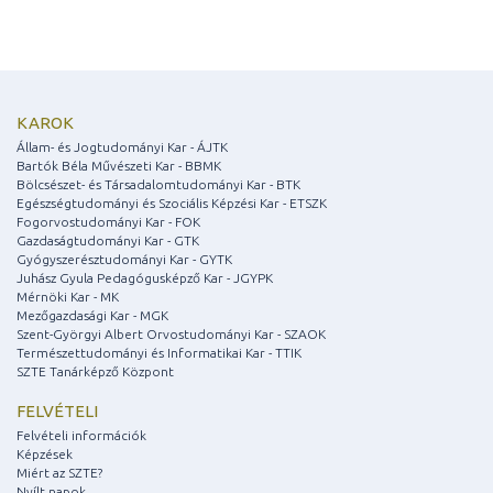
KAROK
Állam- és Jogtudományi Kar - ÁJTK
Bartók Béla Művészeti Kar - BBMK
Bölcsészet- és Társadalomtudományi Kar - BTK
Egészségtudományi és Szociális Képzési Kar - ETSZK
Fogorvostudományi Kar - FOK
Gazdaságtudományi Kar - GTK
Gyógyszerésztudományi Kar - GYTK
Juhász Gyula Pedagógusképző Kar - JGYPK
Mérnöki Kar - MK
Mezőgazdasági Kar - MGK
Szent-Györgyi Albert Orvostudományi Kar - SZAOK
Természettudományi és Informatikai Kar - TTIK
SZTE Tanárképző Központ
FELVÉTELI
Felvételi információk
Képzések
Miért az SZTE?
Nyílt napok