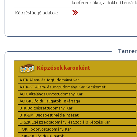
konferenciákra, a doktori témák
Képzésfüggő adatok:
Tanre
Képzések karonként
ÁJTK Állam- és Jogtudományi Kar
ÁJTK-KT Állam- és Jogtudományi Kar Kecskemét
ÁOK Általános Orvostudományi Kar
ÁOK-Külföldi Hallgatók Titkársága
BTK Bölcsészettudományi Kar
BTK-BMI Budapest Média Intézet
ETSZK Egészségtudományi és Szociális Képzési Kar
FOK Fogorvostudományi Kar
FOK-K Külföldi Hallgatók