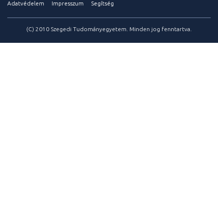
Adatvédelem
Impresszum
Segítség
(C) 2010 Szegedi Tudományegyetem. Minden jog fenntartva.