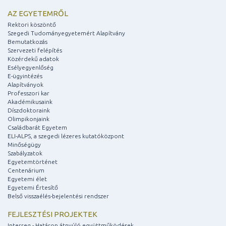
AZ EGYETEMRŐL
Rektori köszöntő
Szegedi Tudományegyetemért Alapítvány
Bemutatkozás
Szervezeti felépítés
Közérdekű adatok
Esélyegyenlőség
E-ügyintézés
Alapítványok
Professzori kar
Akadémikusaink
Díszdoktoraink
Olimpikonjaink
Családbarát Egyetem
ELI-ALPS, a szegedi lézeres kutatóközpont
Minőségügy
Szabályzatok
Egyetemtörténet
Centenárium
Egyetemi élet
Egyetemi Értesítő
Belső visszaélés-bejelentési rendszer
FEJLESZTÉSI PROJEKTEK
Interreg - Határon átnyúló együttműködések