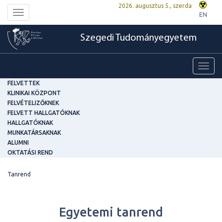
2026. augusztus 5., szerda
Toggle
EN
navigation
Szegedi Tudományegyetem
Toggl
navig
FELVETTEK
KLINIKAI KÖZPONT
FELVÉTELIZŐKNEK
FELVETT HALLGATÓKNAK
HALLGATÓKNAK
MUNKATÁRSAKNAK
ALUMNI
OKTATÁSI REND
Tanrend
Egyetemi tanrend