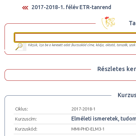
2017-2018-1. félév ETR-tanrend
Ta
Kérjük, írja be a keresett adat (kurzuskód címe, kódja, oktató, tanszék, szak
Részletes ker
Kurzu
Ciklus:
2017-2018-1
Elméleti ismeretek, tud
Kurzuscím:
Kurzuskód:
MMI-PHD-ELM3-1