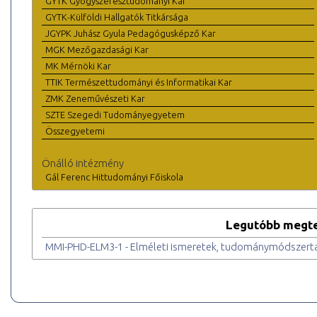
GYTK Gyógyszerésztudományi Kar
GYTK-Külföldi Hallgatók Titkársága
JGYPK Juhász Gyula Pedagógusképző Kar
MGK Mezőgazdasági Kar
MK Mérnöki Kar
TTIK Természettudományi és Informatikai Kar
ZMK Zeneművészeti Kar
SZTE Szegedi Tudományegyetem
Összegyetemi
Önálló intézmény
Gál Ferenc Hittudományi Főiskola
Legutóbb megte
MMI-PHD-ELM3-1 - Elméleti ismeretek, tudománymódszert