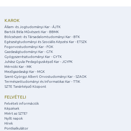
KAROK
Állam- és Jogtudományi Kar - ÁJTK
Bartók Béla Művészeti Kar - BBMK
Bölcsészet- és Társadalomtudományi Kar - BTK
Egészségtudományi és Szociális Képzési Kar - ETSZK
Fogorvostudományi Kar - FOK
Gazdaságtudományi Kar - GTK
Gyógyszerésztudományi Kar - GYTK
Juhász Gyula Pedagógusképző Kar - JGYPK
Mérnöki Kar - MK
Mezőgazdasági Kar - MGK
Szent-Györgyi Albert Orvostudományi Kar - SZAOK
Természettudományi és Informatikai Kar - TTIK
SZTE Tanárképző Központ
FELVÉTELI
Felvételi információk
Képzések
Miért az SZTE?
Nyílt napok
Hírek
Pontkalkulátor