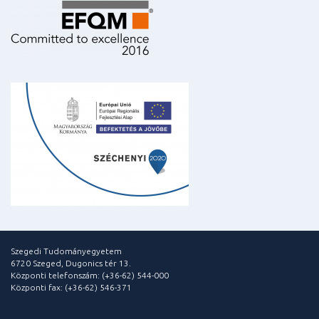
Szegedi Tudományegyetem
6720 Szeged, Dugonics tér 13.
Központi telefonszám: (+36-62) 544-000
Központi fax: (+36-62) 546-371