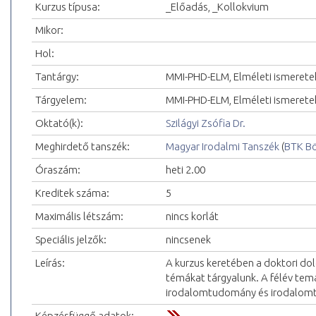
Kurzus típusa:
_Előadás, _Kollokvium
Mikor:
Hol:
Tantárgy:
MMI-PHD-ELM, Elméleti ismerete
Tárgyelem:
MMI-PHD-ELM, Elméleti ismeret
Oktató(k):
Szilágyi Zsófia Dr.
Meghirdető tanszék:
Magyar Irodalmi Tanszék
(
BTK Bö
Óraszám:
heti 2.00
Kreditek száma:
5
Maximális létszám:
nincs korlát
Speciális jelzők:
nincsenek
Leírás:
A kurzus keretében a doktori d
témákat tárgyalunk. A félév tema
irodalomtudomány és irodalomtö
Képzésfüggő adatok: