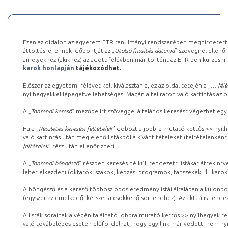
Ezen az oldalon az egyetem ETR tanulmányi rendszerében meghirdetett k
áttöltésre, ennek időpontját az „
Utolsó frissítés dátuma
” szövegnél ellenőr
amelyekhez (akikhez) az adott félévben már történt az ETR-ben kurzushi
karok honlapján
tájékozódhat.
Először az egyetemi félévet kell kiválasztania, ez az oldal tetején a „
… félé
nyílhegyekkel lépegetve lehetséges. Magán a feliraton való kattintás az old
A „
Tanrendi kereső
” mezőbe írt szöveggel általános keresést végezhet egy
Ha a „
Részletes keresési feltételek
” dobozt a jobbra mutató kettős >> nyílh
való kattintás után megjelenő listákból a kívánt tételeket (feltételenként
feltételek
” rész után ellenőrizheti.
A „
Tanrendi böngésző
” részben keresés nélkül, rendezett listákat áttekin
lehet elkezdeni (oktatók, szakok, képzési programok, tanszékek, ill. karok
A böngésző és a kereső többoszlopos eredménylistái általában a különböz
(egyszer az emelkedő, kétszer a csökkenő sorrendhez). Az aktuális rendez
A listák sorainak a végén található jobbra mutató kettős >> nyílhegyek r
való továbblépés esetén előfordulhat, hogy egy link már védett, nem nyi