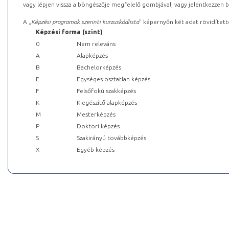
vagy lépjen vissza a böngészője megfelelő gombjával, vagy jelentkezzen be
A „
Képzési programok szerinti kurzuskódlista
” képernyőn két adat rövidített
Képzési forma (szint)
0
Nem releváns
A
Alapképzés
B
Bachelorképzés
E
Egységes osztatlan képzés
F
Felsőfokú szakképzés
K
Kiegészítő alapképzés
M
Mesterképzés
P
Doktori képzés
S
Szakirányú továbbképzés
X
Egyéb képzés