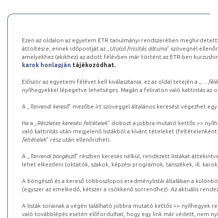
Ezen az oldalon az egyetem ETR tanulmányi rendszerében meghirdetett k
áttöltésre, ennek időpontját az „
Utolsó frissítés dátuma
” szövegnél ellenőr
amelyekhez (akikhez) az adott félévben már történt az ETR-ben kurzushi
karok honlapján
tájékozódhat.
Először az egyetemi félévet kell kiválasztania, ez az oldal tetején a „
… félé
nyílhegyekkel lépegetve lehetséges. Magán a feliraton való kattintás az old
A „
Tanrendi kereső
” mezőbe írt szöveggel általános keresést végezhet egy
Ha a „
Részletes keresési feltételek
” dobozt a jobbra mutató kettős >> nyílh
való kattintás után megjelenő listákból a kívánt tételeket (feltételenként
feltételek
” rész után ellenőrizheti.
A „
Tanrendi böngésző
” részben keresés nélkül, rendezett listákat áttekin
lehet elkezdeni (oktatók, szakok, képzési programok, tanszékek, ill. karok
A böngésző és a kereső többoszlopos eredménylistái általában a különböz
(egyszer az emelkedő, kétszer a csökkenő sorrendhez). Az aktuális rendez
A listák sorainak a végén található jobbra mutató kettős >> nyílhegyek r
való továbblépés esetén előfordulhat, hogy egy link már védett, nem nyi