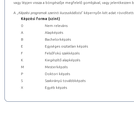
vagy lépjen vissza a böngészője megfelelő gombjával, vagy jelentkezzen be
A „
Képzési programok szerinti kurzuskódlista
” képernyőn két adat rövidített
Képzési forma (szint)
0
Nem releváns
A
Alapképzés
B
Bachelorképzés
E
Egységes osztatlan képzés
F
Felsőfokú szakképzés
K
Kiegészítő alapképzés
M
Mesterképzés
P
Doktori képzés
S
Szakirányú továbbképzés
X
Egyéb képzés