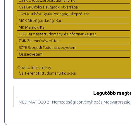
GYTK Gyógyszerésztudományi Kar
GYTK-Külföldi Hallgatók Titkársága
JGYPK Juhász Gyula Pedagógusképző Kar
MGK Mezőgazdasági Kar
MK Mérnöki Kar
TTIK Természettudományi és Informatikai Kar
ZMK Zeneművészeti Kar
SZTE Szegedi Tudományegyetem
Összegyetemi
Önálló intézmény
Gál Ferenc Hittudományi Főiskola
Legutóbb megte
MED-MATÖ20-2 - Nemzetiségi törvényhozás Magyarországo