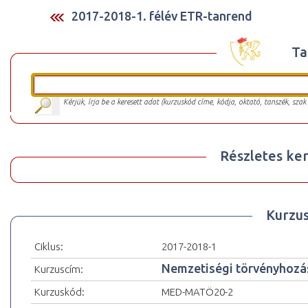
2017-2018-1. félév ETR-tanrend
Ta
Kérjük, írja be a keresett adat (kurzuskód címe, kódja, oktató, tanszék, szak
Részletes ker
Kurzu
Ciklus:
2017-2018-1
Nemzetiségi törvényhozá
Kurzuscím:
Kurzuskód:
MED-MATÖ20-2