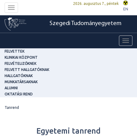
2026. augusztus 7., péntek
Toggle
EN
navigation
Szegedi Tudományegyetem
Toggl
navig
FELVETTEK
KLINIKAI KÖZPONT
FELVÉTELIZŐKNEK
FELVETT HALLGATÓKNAK
HALLGATÓKNAK
MUNKATÁRSAKNAK
ALUMNI
OKTATÁSI REND
Tanrend
Egyetemi tanrend