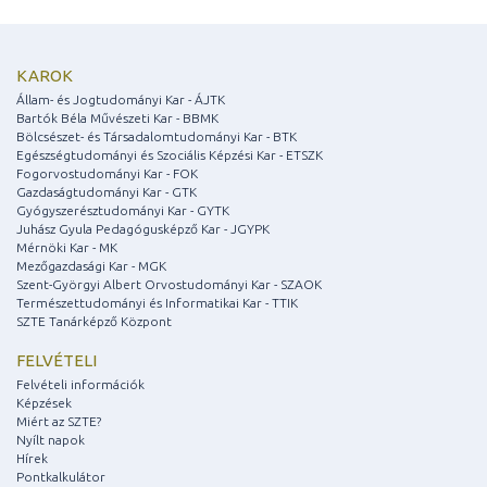
KAROK
Állam- és Jogtudományi Kar - ÁJTK
Bartók Béla Művészeti Kar - BBMK
Bölcsészet- és Társadalomtudományi Kar - BTK
Egészségtudományi és Szociális Képzési Kar - ETSZK
Fogorvostudományi Kar - FOK
Gazdaságtudományi Kar - GTK
Gyógyszerésztudományi Kar - GYTK
Juhász Gyula Pedagógusképző Kar - JGYPK
Mérnöki Kar - MK
Mezőgazdasági Kar - MGK
Szent-Györgyi Albert Orvostudományi Kar - SZAOK
Természettudományi és Informatikai Kar - TTIK
SZTE Tanárképző Központ
FELVÉTELI
Felvételi információk
Képzések
Miért az SZTE?
Nyílt napok
Hírek
Pontkalkulátor