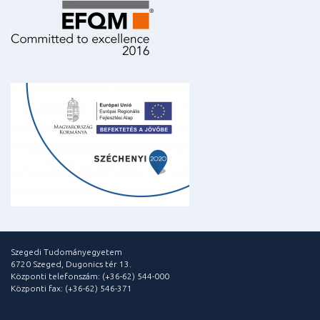
Szegedi Tudományegyetem
6720 Szeged, Dugonics tér 13.
Központi telefonszám: (+36-62) 544-000
Központi fax: (+36-62) 546-371