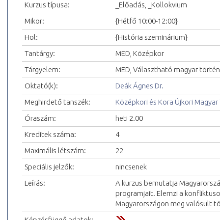
Kurzus típusa:
_Előadás, _Kollokvium
Mikor:
{Hétfő 10:00-12:00}
Hol:
{História szeminárium}
Tantárgy:
MED, Középkor
Tárgyelem:
MED, Választható magyar történ
Oktató(k):
Deák Ágnes Dr.
Meghirdető tanszék:
Középkori és Kora Újkori Magyar
Óraszám:
heti 2.00
Kreditek száma:
4
Maximális létszám:
22
Speciális jelzők:
nincsenek
Leírás:
A kurzus bemutatja Magyarorszá
programjait. Elemzi a konfliktus
Magyarországon meg valósult tör
Képzésfüggő adatok: