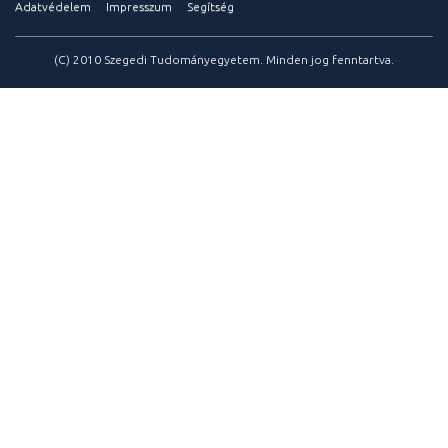
Adatvédelem
Impresszum
Segítség
(C) 2010 Szegedi Tudományegyetem. Minden jog fenntartva.