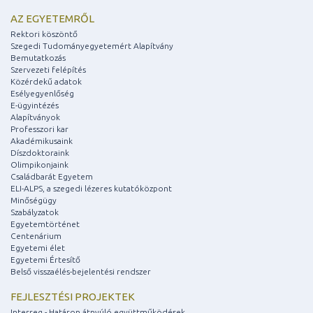
AZ EGYETEMRŐL
Rektori köszöntő
Szegedi Tudományegyetemért Alapítvány
Bemutatkozás
Szervezeti felépítés
Közérdekű adatok
Esélyegyenlőség
E-ügyintézés
Alapítványok
Professzori kar
Akadémikusaink
Díszdoktoraink
Olimpikonjaink
Családbarát Egyetem
ELI-ALPS, a szegedi lézeres kutatóközpont
Minőségügy
Szabályzatok
Egyetemtörténet
Centenárium
Egyetemi élet
Egyetemi Értesítő
Belső visszaélés-bejelentési rendszer
FEJLESZTÉSI PROJEKTEK
Interreg - Határon átnyúló együttműködések