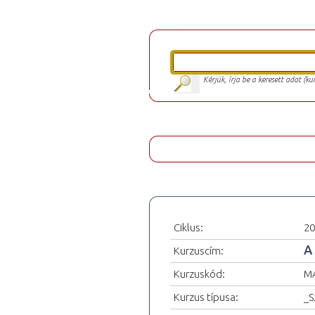
Kérjük, írja be a keresett adat (k
Ciklus:
20
A
Kurzuscím:
Kurzuskód:
MA
Kurzus típusa:
_S