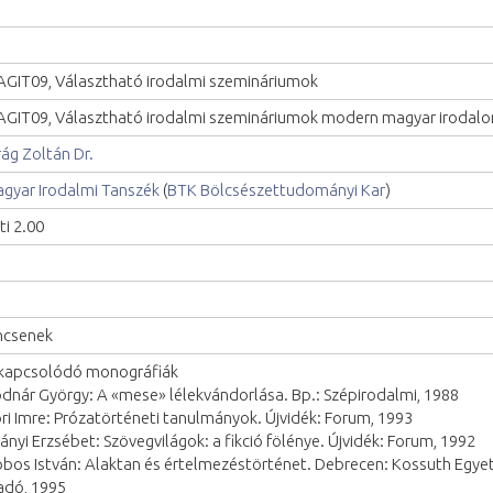
GIT09, Választható irodalmi szemináriumok
GIT09, Választható irodalmi szemináriumok modern magyar irodal
rág Zoltán Dr.
gyar Irodalmi Tanszék
(
BTK Bölcsészettudományi Kar
)
ti 2.00
ncsenek
kapcsolódó monográfiák
dnár György: A «mese» lélekvándorlása. Bp.: Szépirodalmi, 1988
ri Imre: Prózatörténeti tanulmányok. Újvidék: Forum, 1993
ányi Erzsébet: Szövegvilágok: a fikció fölénye. Újvidék: Forum, 1992
bos István: Alaktan és értelmezéstörténet. Debrecen: Kossuth Egye
adó, 1995