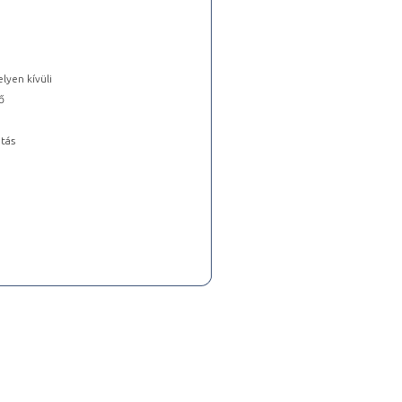
lyen kívüli
ő
tás