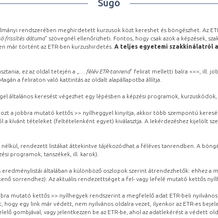
Súgó
lmányi rendszerében meghirdetett kurzusok közt kereshet és böngészhet. Az ETR
ó frissítés dátuma
” szövegnél ellenőrizheti. Fontos, hogy csak azok a képzések, sza
ben már történt az ETR-ben kurzushirdetés.
A teljes egyetemi szakkínálatról 
sztania, ez az oldal tetején a „
… félév ETR-tanrend
” felirat melletti balra <<<, ill.
gán a feliraton való kattintás az oldalt alapállapotba állítja.
gel általános keresést végezhet egy lépésben a képzési programok, kurzuskódok, 
ozt a jobbra mutató kettős >> nyílheggyel kinyitja, akkor több szempontú keresé
l a kívánt tételeket (feltételenként egyet) kiválasztja. A lekérdezéshez kijelölt s
 nélkül, rendezett listákat áttekintve tájékozódhat a féléves tanrendben. A böng
ési programok, tanszékek, ill. karok).
eredménylistái általában a különböző oszlopok szerint átrendezhetők: ehhez a me
kenő sorrendhez). Az aktuális rendezettséget a fel- vagy lefelé mutató kettős nyí
obbra mutató kettős >> nyílhegyek rendszerint a megfelelő adat ETR-beli nyilváno
, hogy egy link már védett, nem nyilvános oldalra vezet, ilyenkor az ETR-es beje
lelő gombjával, vagy jelentkezzen be az ETR-be, ahol az adatlekérést a védett olda