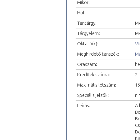
Mikor:
Hol:
Tantárgy:
MA
Tárgyelem:
MA
Oktató(k):
Vi
Meghirdető tanszék:
Ma
Óraszám:
he
Kreditek száma:
2
Maximális létszám:
16
Speciális jelzők:
ni
Leírás:
A 
Bo
Bo
Cs
Do
Ki