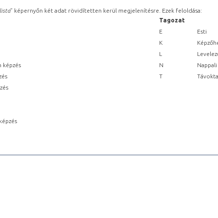
lista
” képernyőn két adat rövidítetten kerül megjelenítésre. Ezek feloldása:
Tagozat
E
Esti
K
Képzőhe
L
Levelez
n képzés
N
Nappali
zés
T
Távokta
pzés
képzés