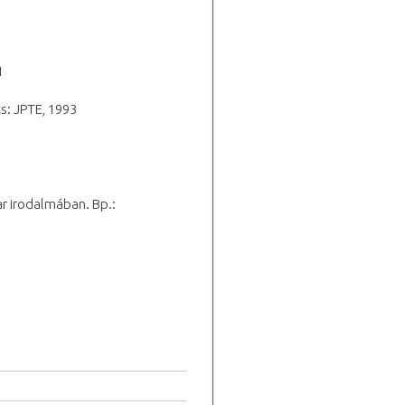
1
cs: JPTE, 1993
r irodalmában. Bp.: