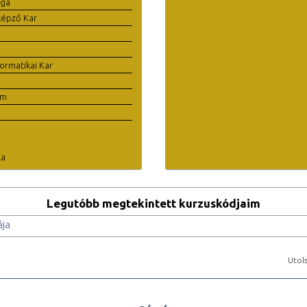
ága
képző Kar
ormatikai Kar
em
la
Legutóbb megtekintett kurzuskódjaim
ája
Utols