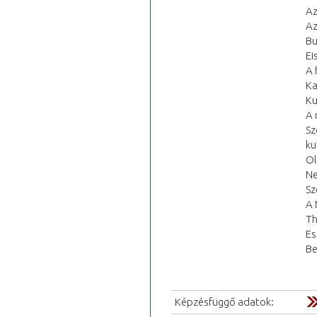
Az
Az
Bu
Ei
A 
Ka
Ku
A 
Sz
ku
Ol
Ne
Sz
A 
Th
Es
Be
Képzésfüggő adatok: