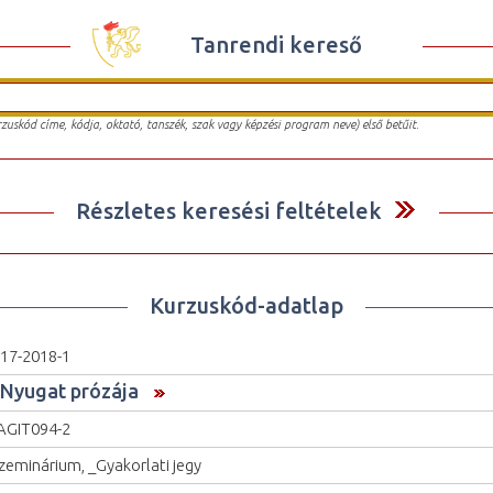
Tanrendi kereső
urzuskód címe, kódja, oktató, tanszék, szak vagy képzési program neve) első betűit.
Részletes keresési feltételek
Kurzuskód-adatlap
17-2018-1
 Nyugat prózája
GIT094-2
zeminárium, _Gyakorlati jegy