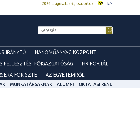
EN
2026. augusztus 6., csütörtök
S IRÁNYTŰ
NANOMŰANYAG KÖZPONT
ÉS FEJLESZTÉSI FŐIGAZGATÓSÁG
HR PORTÁL
SERA FOR SZTE
AZ EGYETEMRŐL
AK
MUNKATÁRSAKNAK
ALUMNI
OKTATÁSI REND