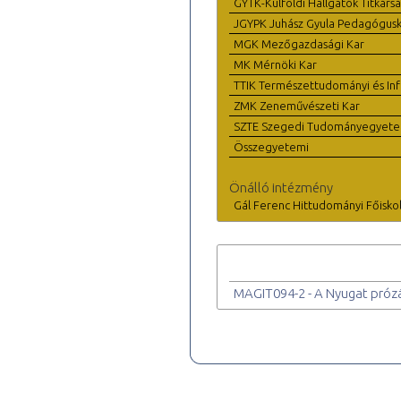
GYTK-Külföldi Hallgatók Titkárs
JGYPK Juhász Gyula Pedagógus
MGK Mezőgazdasági Kar
MK Mérnöki Kar
TTIK Természettudományi és Inf
ZMK Zeneművészeti Kar
SZTE Szegedi Tudományegyet
Összegyetemi
Önálló intézmény
Gál Ferenc Hittudományi Főisko
MAGIT094-2 - A Nyugat próz