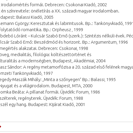
 irodalomértés formái. Debrecen: Csokonai Kiadó, 2002
 én színrevitele: önéletírás a XX. századi magyar irodalomban.
dapest: Balassi Kiadó, 2005
semann György: Keresztutak és labirintusok. Bp.: Tankönyvkiadó, 199
folytatódó romantika. Bp.: Orpheusz , 1999
bdebó Lóránt – Kulcsár Szabó Ernő (szerk.): Szintézis nélküli évek. Pé
lcsár Szabó Ernő: Beszédmód és horizont. Bp.: Argumentum, 1996
megértés alakzatai. Debrecen: Csokonai, 1998
öveg, medialitás, filológia: költészettörténet és
lturalitás a modernségben, Budapest, Akadémiai, 2004
asz Sándor: A regény metamorfózisa a 20. század első felének magya
mzeti Tankönyvkiadó, 1997
egedy-Maszák Mihály: „Minta a szőnyegen” Bp.: Balassi, 1995
Nyugat és a világirodalom. Budapest, MTA, 2000
omka Beáta: A pillanat formái. Újvidék: Forum, 1986
széterek, regényterek. Újvidék: Forum, 1988
szél egy hang. Budapest: Kijárat Kiadó, 2001