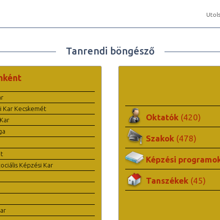
Utols
Tanrendi böngésző
nként
ar
i Kar Kecskemét
Oktatók
(420)
Kar
ga
Szakok
(478)
t
Képzési programo
ciális Képzési Kar
Tanszékek
(45)
ar