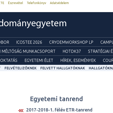
ZTE
Észrevétel
Telefonkönyv
Adatvédelem
udományegyetem
ZOBOR
ICOSTEE 2026
CRYOEMWORKSHOP LP
CAMPU
I MÉLTÓSÁG MUNKACSOPORT
HOTDK37
STRATÉGIAI 
OKTATÁS
EGYETEMI ÉLET
HÍREK, ESEMÉNYEK
COUR
T
FELVÉTELIZŐKNEK
FELVETT HALLGATÓKNAK
HALLGATÓKN
Egyetemi tanrend
2017-2018-1. félév ETR-tanrend