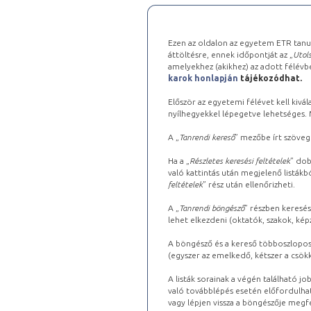
Ezen az oldalon az egyetem ETR tanu
áttöltésre, ennek időpontját az „
Utols
amelyekhez (akikhez) az adott félév
karok honlapján
tájékozódhat.
Először az egyetemi félévet kell kivála
nyílhegyekkel lépegetve lehetséges. Ma
A „
Tanrendi kereső
” mezőbe írt szöveg
Ha a „
Részletes keresési feltételek
” dob
való kattintás után megjelenő listákbó
feltételek
” rész után ellenőrizheti.
A „
Tanrendi böngésző
” részben keresés
lehet elkezdeni (oktatók, szakok, képz
A böngésző és a kereső többoszlopos 
(egyszer az emelkedő, kétszer a csök
A listák sorainak a végén található j
való továbblépés esetén előfordulhat
vagy lépjen vissza a böngészője megfe