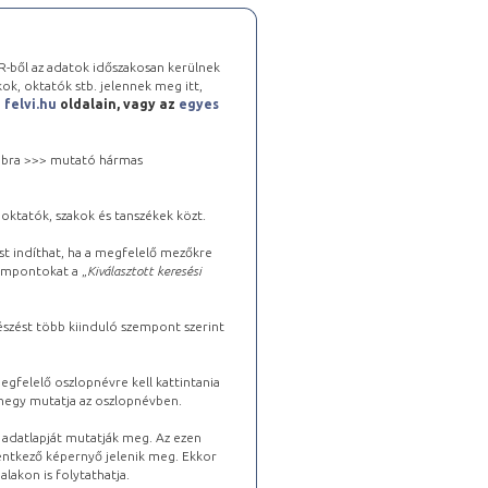
-ből az adatok időszakosan kerülnek
kok, oktatók stb. jelennek meg itt,
a
felvi.hu
oldalain, vagy az
egyes
 jobbra >>> mutató hármas
oktatók, szakok és tanszékek közt.
st indíthat, ha a megfelelő mezőkre
zempontokat a „
Kiválasztott keresési
észést több kiinduló szempont szerint
gfelelő oszlopnévre kell kattintania
lhegy mutatja az oszlopnévben.
s adatlapját mutatják meg. Az ezen
lentkező képernyő jelenik meg. Ekkor
lakon is folytathatja.