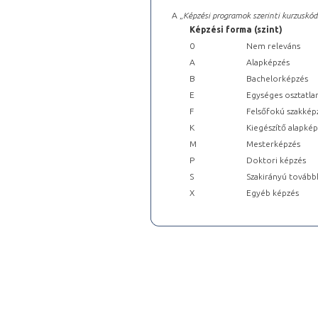
A „
Képzési programok szerinti kurzuskód
Képzési forma (szint)
0
Nem releváns
A
Alapképzés
B
Bachelorképzés
E
Egységes osztatla
F
Felsőfokú szakkép
K
Kiegészítő alapké
M
Mesterképzés
P
Doktori képzés
S
Szakirányú tovább
X
Egyéb képzés