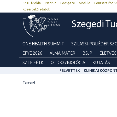
SZTE főoldal
Neptun
CooSpace
Modulo
Coursera for S
Közérdekű adatok
Szegedi T
ONE HEALTH SUMMIT
SZILASSI-POLIÉDER S
EFYE 2026
ALMA MATER
BSJP
ÉLETVÉG
SZTE EÉTK
OTDK37BIOLÓGIA
KUTATÁS
FELVETTEK
KLINIKAI KÖZPON
Tanrend