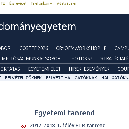
ZTE
Észrevétel
Telefonkönyv
Adatvédelem
udományegyetem
ZOBOR
ICOSTEE 2026
CRYOEMWORKSHOP LP
CAMPU
I MÉLTÓSÁG MUNKACSOPORT
HOTDK37
STRATÉGIAI 
OKTATÁS
EGYETEMI ÉLET
HÍREK, ESEMÉNYEK
COUR
T
FELVÉTELIZŐKNEK
FELVETT HALLGATÓKNAK
HALLGATÓKN
Egyetemi tanrend
2017-2018-1. félév ETR-tanrend