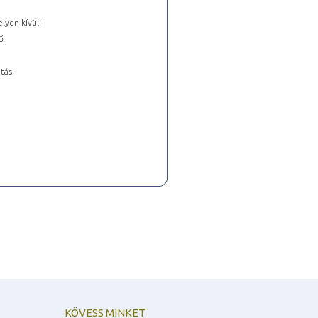
lyen kívüli
ő
tás
KÖVESS MINKET