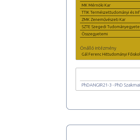
MK Mérnöki Kar
TTIK Természettudományi és Inf
ZMK Zeneművészeti Kar
SZTE Szegedi Tudományegyet
Összegyetemi
Önálló intézmény
Gál Ferenc Hittudományi Főisko
PhDANGIR21-3 - PhD Szakmai