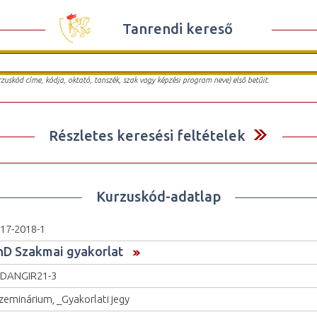
Tanrendi kereső
urzuskód címe, kódja, oktató, tanszék, szak vagy képzési program neve) első betűit.
Részletes keresési feltételek
Kurzuskód-adatlap
17-2018-1
hD Szakmai gyakorlat
DANGIR21-3
zeminárium, _Gyakorlati jegy