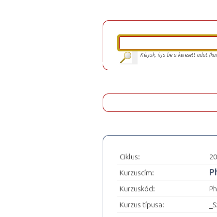
Kérjük, írja be a keresett adat (k
Ciklus:
20
P
Kurzuscím:
Kurzuskód:
Ph
Kurzus típusa:
_S