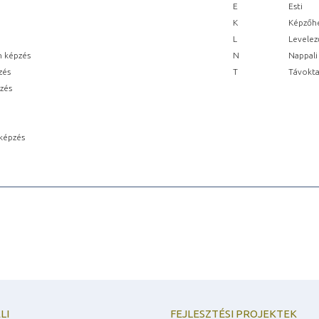
E
Esti
K
Képzőhe
L
Levelez
n képzés
N
Nappali
zés
T
Távokta
pzés
képzés
LI
FEJLESZTÉSI PROJEKTEK