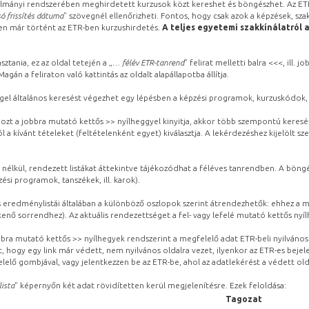
lmányi rendszerében meghirdetett kurzusok közt kereshet és böngészhet. Az ETR
ó frissítés dátuma
” szövegnél ellenőrizheti. Fontos, hogy csak azok a képzések, sza
ben már történt az ETR-ben kurzushirdetés.
A teljes egyetemi szakkínálatról 
sztania, ez az oldal tetején a „
… félév ETR-tanrend
” felirat melletti balra <<<, ill.
gán a feliraton való kattintás az oldalt alapállapotba állítja.
gel általános keresést végezhet egy lépésben a képzési programok, kurzuskódok, 
ozt a jobbra mutató kettős >> nyílheggyel kinyitja, akkor több szempontú keresé
l a kívánt tételeket (feltételenként egyet) kiválasztja. A lekérdezéshez kijelölt s
 nélkül, rendezett listákat áttekintve tájékozódhat a féléves tanrendben. A böng
ési programok, tanszékek, ill. karok).
eredménylistái általában a különböző oszlopok szerint átrendezhetők: ehhez a me
kenő sorrendhez). Az aktuális rendezettséget a fel- vagy lefelé mutató kettős nyí
obbra mutató kettős >> nyílhegyek rendszerint a megfelelő adat ETR-beli nyilváno
, hogy egy link már védett, nem nyilvános oldalra vezet, ilyenkor az ETR-es beje
lelő gombjával, vagy jelentkezzen be az ETR-be, ahol az adatlekérést a védett olda
lista
” képernyőn két adat rövidítetten kerül megjelenítésre. Ezek feloldása:
Tagozat