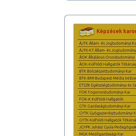
Képzések karo
ÁJTK Állam- és Jogtudományi K
ÁJTK-KT Állam- és Jogtudomány
ÁOK Általános Orvostudományi 
ÁOK-Külföldi Hallgatók Titkársá
BTK Bölcsészettudományi Kar
BTK-BMI Budapest Média Intéze
ETSZK Egészségtudományi és Szo
FOK Fogorvostudományi Kar
FOK-K Külföldi Hallgatók
GTK Gazdaságtudományi Kar
GYTK Gyógyszerésztudományi K
GYTK-Külföldi Hallgatók Titkárs
JGYPK Juhász Gyula Pedagógus
MGK Mezőgazdasági Kar