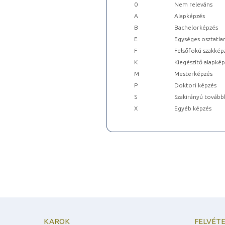
0
Nem releváns
A
Alapképzés
B
Bachelorképzés
E
Egységes osztatla
F
Felsőfokú szakkép
K
Kiegészítő alapké
M
Mesterképzés
P
Doktori képzés
S
Szakirányú tovább
X
Egyéb képzés
KAROK
FELVÉTE