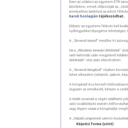
Ezen az oldalon az egyetem ETR tanu
áttöltésre, ennek időpontját az „
Utols
amelyekhez (akikhez) az adott félév
karok honlapján
tájékozódhat.
Először az egyetemi félévet kell kivála
nyílhegyekkel lépegetve lehetséges. Ma
A „
Tanrendi kereső
” mezőbe írt szöveg
Ha a „
Részletes keresési feltételek
” dob
való kattintás után megjelenő listákbó
feltételek
” rész után ellenőrizheti.
A „
Tanrendi böngésző
” részben keresés
lehet elkezdeni (oktatók, szakok, képz
A böngésző és a kereső többoszlopos 
(egyszer az emelkedő, kétszer a csök
A listák sorainak a végén található j
való továbblépés esetén előfordulhat
vagy lépjen vissza a böngészője megfe
A „
Képzési programok szerinti kurzuskód
Képzési forma (szint)