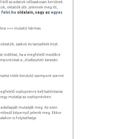
-ből az adatok időszakosan kerülnek
kok, oktatók stb. jelennek meg itt,
a
felvi.hu
oldalain, vagy az
egyes
 jobbra >>> mutató hármas
oktatók, szakok és tanszékek közt.
st indíthat, ha a megfelelő mezőkre
zempontokat a „
Kiválasztott keresési
észést több kiinduló szempont szerint
gfelelő oszlopnévre kell kattintania
lhegy mutatja az oszlopnévben.
s adatlapját mutatják meg. Az ezen
lentkező képernyő jelenik meg. Ekkor
lakon is folytathatja.