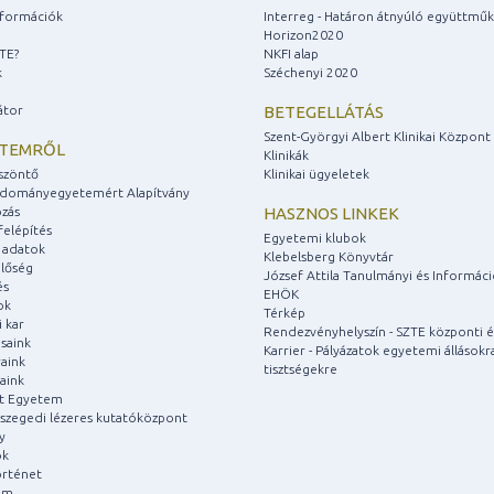
információk
Interreg - Határon átnyúló együttmű
Horizon2020
ZTE?
NKFI alap
k
Széchenyi 2020
átor
BETEGELLÁTÁS
Szent-Györgyi Albert Klinikai Központ
ETEMRŐL
Klinikák
szöntő
Klinikai ügyeletek
udományegyetemért Alapítvány
zás
HASZNOS LINKEK
felépítés
Egyetemi klubok
 adatok
Klebelsberg Könyvtár
lőség
József Attila Tanulmányi és Informác
és
EHÖK
ok
Térkép
 kar
Rendezvényhelyszín - SZTE központi é
saink
Karrier - Pályázatok egyetemi állásokr
aink
tisztségekre
aink
át Egyetem
a szegedi lézeres kutatóközpont
y
ok
rténet
um