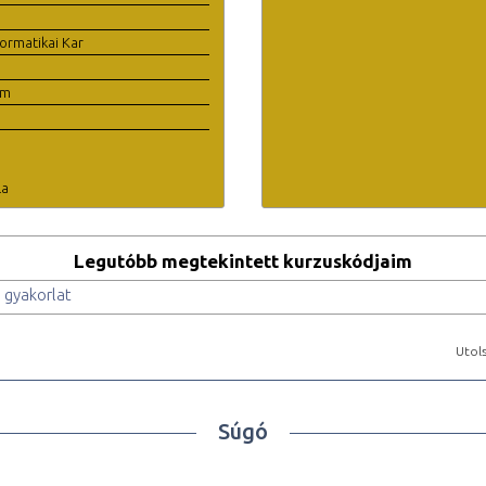
ormatikai Kar
em
la
Legutóbb megtekintett kurzuskódjaim
 gyakorlat
Utols
Súgó