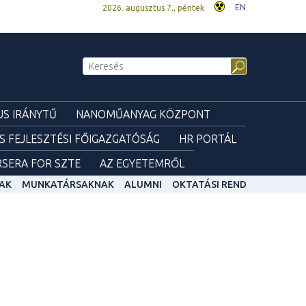
EN
2026. augusztus 7., péntek
S IRÁNYTŰ
NANOMŰANYAG KÖZPONT
ÉS FEJLESZTÉSI FŐIGAZGATÓSÁG
HR PORTÁL
SERA FOR SZTE
AZ EGYETEMRŐL
AK
MUNKATÁRSAKNAK
ALUMNI
OKTATÁSI REND