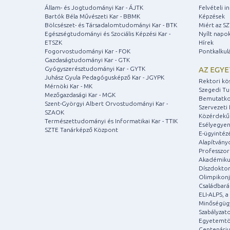
Állam- és Jogtudományi Kar - ÁJTK
Felvételi 
Bartók Béla Művészeti Kar - BBMK
Képzések
Bölcsészet- és Társadalomtudományi Kar - BTK
Miért az S
Egészségtudományi és Szociális Képzési Kar -
Nyílt napo
ETSZK
Hírek
Fogorvostudományi Kar - FOK
Pontkalkul
Gazdaságtudományi Kar - GTK
Gyógyszerésztudományi Kar - GYTK
AZ EGY
Juhász Gyula Pedagógusképző Kar - JGYPK
Rektori kö
Mérnöki Kar - MK
Szegedi T
Mezőgazdasági Kar - MGK
Bemutatko
Szent-Györgyi Albert Orvostudományi Kar -
Szervezeti 
SZAOK
Közérdekű
Természettudományi és Informatikai Kar - TTIK
Esélyegyen
SZTE Tanárképző Központ
E-ügyintéz
Alapítvány
Professzori
Akadémiku
Díszdoktor
Olimpikonj
Családbar
ELI-ALPS, 
Minőségüg
Szabályzat
Egyetemtö
Centenári