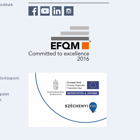
ködések
iós Központ
pület
a,