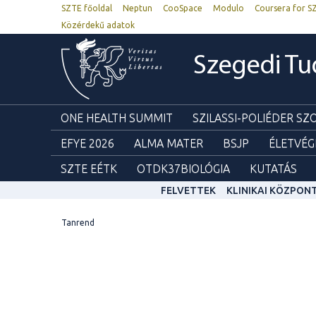
SZTE főoldal
Neptun
CooSpace
Modulo
Coursera for S
Közérdekű adatok
Szegedi T
ONE HEALTH SUMMIT
SZILASSI-POLIÉDER S
EFYE 2026
ALMA MATER
BSJP
ÉLETVÉG
SZTE EÉTK
OTDK37BIOLÓGIA
KUTATÁS
FELVETTEK
KLINIKAI KÖZPON
Tanrend