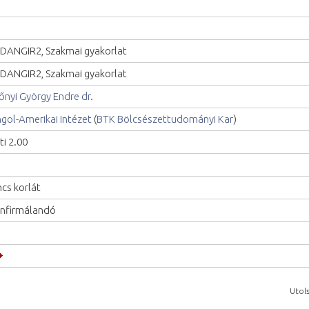
DANGIR2, Szakmai gyakorlat
DANGIR2, Szakmai gyakorlat
őnyi György Endre dr.
gol-Amerikai Intézet
(
BTK Bölcsészettudományi Kar
)
ti 2.00
ncs korlát
nfirmálandó
Utols