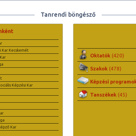
Tanrendi böngésző
nként
ar
i Kar Kecskemét
Oktatók
(420)
Kar
ga
Szakok
(478)
t
Képzési programo
ciális Képzési Kar
Tanszékek
(45)
ar
ága
képző Kar