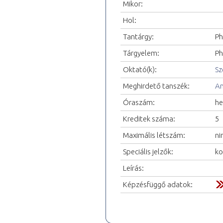
Mikor:
Hol:
Tantárgy:
Ph
Tárgyelem:
Ph
Oktató(k):
Sz
Meghirdető tanszék:
An
Óraszám:
he
Kreditek száma:
5
Maximális létszám:
ni
Speciális jelzők:
ko
Leírás:
Képzésfüggő adatok: