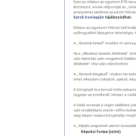
Ezen az oldalon az egyetem ETR tanu
áttöltésre, ennek időpontját az „
Utols
amelyekhez (akikhez) az adott félév
karok honlapján
tájékozódhat.
Először az egyetemi félévet kell kivála
nyílhegyekkel lépegetve lehetséges. Ma
A „
Tanrendi kereső
” mezőbe írt szöveg
Ha a „
Részletes keresési feltételek
” dob
való kattintás után megjelenő listákbó
feltételek
” rész után ellenőrizheti.
A „
Tanrendi böngésző
” részben keresés
lehet elkezdeni (oktatók, szakok, képz
A böngésző és a kereső többoszlopos 
(egyszer az emelkedő, kétszer a csök
A listák sorainak a végén található j
való továbblépés esetén előfordulhat
vagy lépjen vissza a böngészője megfe
A „
Képzési programok szerinti kurzuskód
Képzési forma (szint)