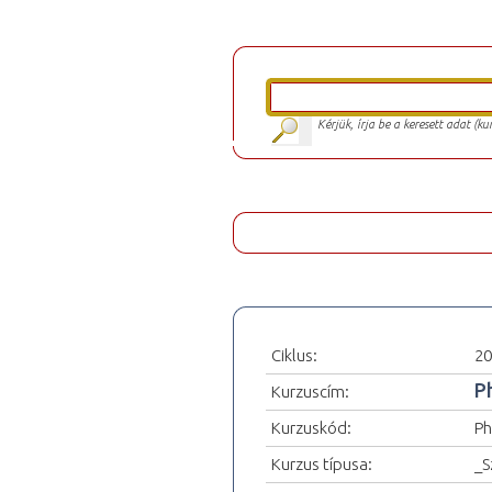
Kérjük, írja be a keresett adat (k
Ciklus:
20
P
Kurzuscím:
Kurzuskód:
Ph
Kurzus típusa:
_S