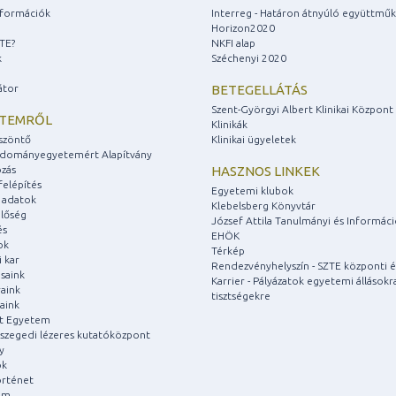
információk
Interreg - Határon átnyúló együttmű
Horizon2020
ZTE?
NKFI alap
k
Széchenyi 2020
átor
BETEGELLÁTÁS
Szent-Györgyi Albert Klinikai Központ
ETEMRŐL
Klinikák
szöntő
Klinikai ügyeletek
udományegyetemért Alapítvány
zás
HASZNOS LINKEK
felépítés
Egyetemi klubok
 adatok
Klebelsberg Könyvtár
lőség
József Attila Tanulmányi és Informác
és
EHÖK
ok
Térkép
 kar
Rendezvényhelyszín - SZTE központi é
saink
Karrier - Pályázatok egyetemi állásokr
aink
tisztségekre
aink
át Egyetem
a szegedi lézeres kutatóközpont
y
ok
rténet
um