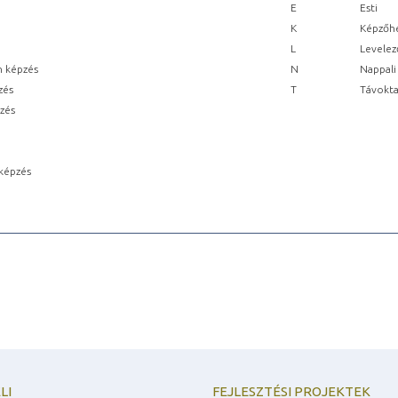
E
Esti
K
Képzőhe
L
Levelez
n képzés
N
Nappali
zés
T
Távokta
pzés
képzés
LI
FEJLESZTÉSI PROJEKTEK