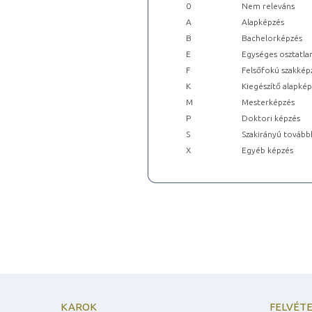
0
Nem releváns
A
Alapképzés
B
Bachelorképzés
E
Egységes osztatla
F
Felsőfokú szakkép
K
Kiegészítő alapké
M
Mesterképzés
P
Doktori képzés
S
Szakirányú tovább
X
Egyéb képzés
KAROK
FELVÉTE