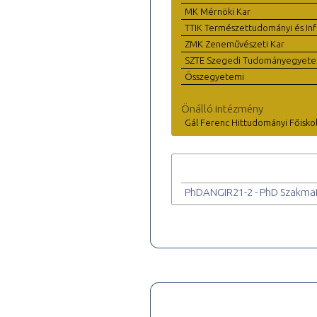
MK Mérnöki Kar
TTIK Természettudományi és Inf
ZMK Zeneművészeti Kar
SZTE Szegedi Tudományegyet
Összegyetemi
Önálló intézmény
Gál Ferenc Hittudományi Főisko
PhDANGIR21-2 - PhD Szakmai