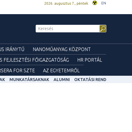
EN
2026. augusztus 7., péntek
S IRÁNYTŰ
NANOMŰANYAG KÖZPONT
ÉS FEJLESZTÉSI FŐIGAZGATÓSÁG
HR PORTÁL
SERA FOR SZTE
AZ EGYETEMRŐL
AK
MUNKATÁRSAKNAK
ALUMNI
OKTATÁSI REND