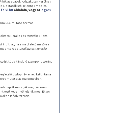
-ből az adatok időszakosan kerülnek
kok, oktatók stb. jelennek meg itt,
a
felvi.hu
oldalain, vagy az
egyes
 jobbra >>> mutató hármas
oktatók, szakok és tanszékek közt.
st indíthat, ha a megfelelő mezőkre
zempontokat a „
Kiválasztott keresési
észést több kiinduló szempont szerint
gfelelő oszlopnévre kell kattintania
lhegy mutatja az oszlopnévben.
s adatlapját mutatják meg. Az ezen
lentkező képernyő jelenik meg. Ekkor
lakon is folytathatja.