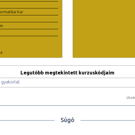
ormatikai Kar
em
la
Legutóbb megtekintett kurzuskódjaim
 gyakorlat
Utols
Súgó