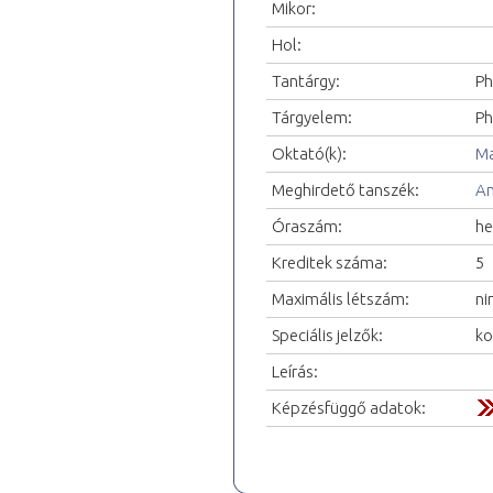
Mikor:
Hol:
Tantárgy:
Ph
Tárgyelem:
Ph
Oktató(k):
Ma
Meghirdető tanszék:
An
Óraszám:
he
Kreditek száma:
5
Maximális létszám:
ni
Speciális jelzők:
ko
Leírás:
Képzésfüggő adatok: