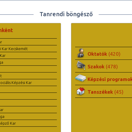
Tanrendi böngésző
nként
ar
i Kar Kecskemét
Oktatók
(420)
Kar
ga
Szakok
(478)
t
Képzési programo
ciális Képzési Kar
Tanszékek
(45)
ar
ága
képző Kar