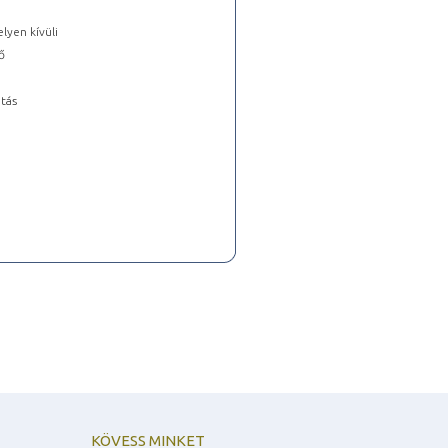
lyen kívüli
ő
tás
KÖVESS MINKET