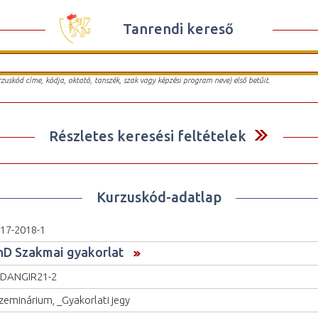
Tanrendi kereső
urzuskód címe, kódja, oktató, tanszék, szak vagy képzési program neve) első betűit.
Részletes keresési feltételek
Kurzuskód-adatlap
17-2018-1
hD Szakmai gyakorlat
DANGIR21-2
zeminárium, _Gyakorlati jegy