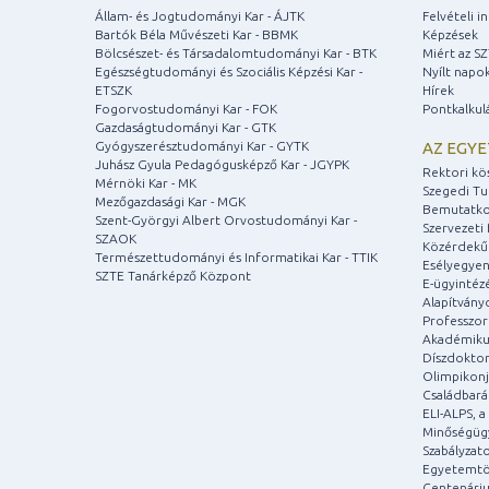
Állam- és Jogtudományi Kar - ÁJTK
Felvételi 
Bartók Béla Művészeti Kar - BBMK
Képzések
Bölcsészet- és Társadalomtudományi Kar - BTK
Miért az S
Egészségtudományi és Szociális Képzési Kar -
Nyílt napo
ETSZK
Hírek
Fogorvostudományi Kar - FOK
Pontkalkul
Gazdaságtudományi Kar - GTK
Gyógyszerésztudományi Kar - GYTK
AZ EGY
Juhász Gyula Pedagógusképző Kar - JGYPK
Rektori kö
Mérnöki Kar - MK
Szegedi T
Mezőgazdasági Kar - MGK
Bemutatko
Szent-Györgyi Albert Orvostudományi Kar -
Szervezeti 
SZAOK
Közérdekű
Természettudományi és Informatikai Kar - TTIK
Esélyegyen
SZTE Tanárképző Központ
E-ügyintéz
Alapítvány
Professzori
Akadémiku
Díszdoktor
Olimpikonj
Családbar
ELI-ALPS, 
Minőségüg
Szabályzat
Egyetemtö
Centenári