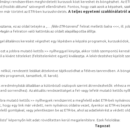
lmányi rendszerében meghirdetett kurzusok közt kereshet és böngészhet. Az ETR
ó frissítés dátuma
” szövegnél ellenőrizheti. Fontos, hogy csak azok a képzések, sza
ben már történt az ETR-ben kurzushirdetés.
A teljes egyetemi szakkínálatról 
sztania, ez az oldal tetején a „
… félév ETR-tanrend
” felirat melletti balra <<<, ill.
gán a feliraton való kattintás az oldalt alapállapotba állítja.
gel általános keresést végezhet egy lépésben a képzési programok, kurzuskódok, 
ozt a jobbra mutató kettős >> nyílheggyel kinyitja, akkor több szempontú keresé
l a kívánt tételeket (feltételenként egyet) kiválasztja. A lekérdezéshez kijelölt s
 nélkül, rendezett listákat áttekintve tájékozódhat a féléves tanrendben. A böng
ési programok, tanszékek, ill. karok).
eredménylistái általában a különböző oszlopok szerint átrendezhetők: ehhez a me
kenő sorrendhez). Az aktuális rendezettséget a fel- vagy lefelé mutató kettős nyí
obbra mutató kettős >> nyílhegyek rendszerint a megfelelő adat ETR-beli nyilváno
, hogy egy link már védett, nem nyilvános oldalra vezet, ilyenkor az ETR-es beje
lelő gombjával, vagy jelentkezzen be az ETR-be, ahol az adatlekérést a védett olda
lista
” képernyőn két adat rövidítetten kerül megjelenítésre. Ezek feloldása:
Tagozat