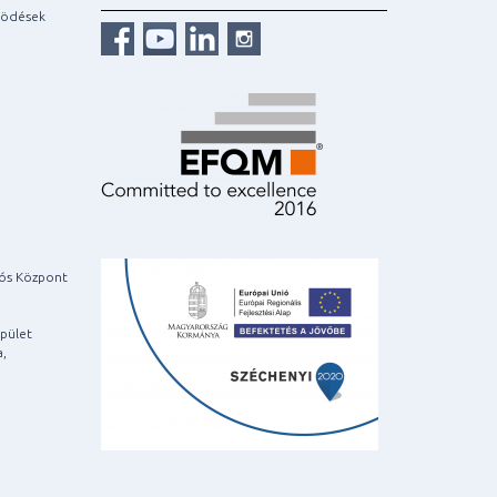
ködések
iós Központ
pület
a,