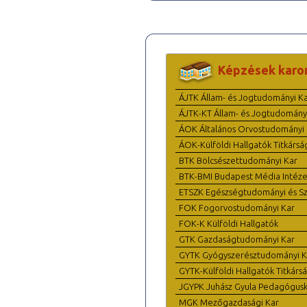
Képzések karo
ÁJTK Állam- és Jogtudományi K
ÁJTK-KT Állam- és Jogtudomány
ÁOK Általános Orvostudományi 
ÁOK-Külföldi Hallgatók Titkársá
BTK Bölcsészettudományi Kar
BTK-BMI Budapest Média Intéze
ETSZK Egészségtudományi és Szo
FOK Fogorvostudományi Kar
FOK-K Külföldi Hallgatók
GTK Gazdaságtudományi Kar
GYTK Gyógyszerésztudományi K
GYTK-Külföldi Hallgatók Titkárs
JGYPK Juhász Gyula Pedagógus
MGK Mezőgazdasági Kar