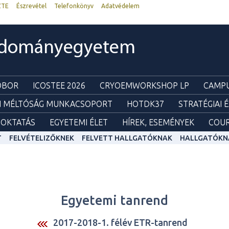
ZTE
Észrevétel
Telefonkönyv
Adatvédelem
udományegyetem
ZOBOR
ICOSTEE 2026
CRYOEMWORKSHOP LP
CAMPU
I MÉLTÓSÁG MUNKACSOPORT
HOTDK37
STRATÉGIAI 
OKTATÁS
EGYETEMI ÉLET
HÍREK, ESEMÉNYEK
COUR
T
FELVÉTELIZŐKNEK
FELVETT HALLGATÓKNAK
HALLGATÓKN
Egyetemi tanrend
2017-2018-1. félév ETR-tanrend