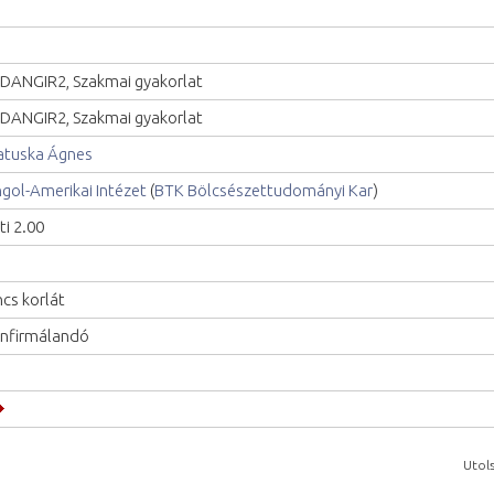
DANGIR2, Szakmai gyakorlat
DANGIR2, Szakmai gyakorlat
tuska Ágnes
gol-Amerikai Intézet
(
BTK Bölcsészettudományi Kar
)
ti 2.00
ncs korlát
nfirmálandó
Utols