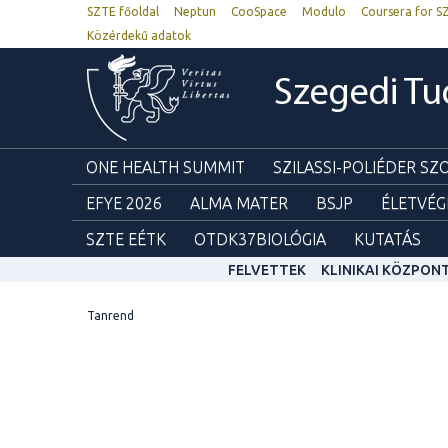
SZTE főoldal
Neptun
CooSpace
Modulo
Coursera for S
Közérdekű adatok
Szegedi T
ONE HEALTH SUMMIT
SZILASSI-POLIÉDER S
EFYE 2026
ALMA MATER
BSJP
ÉLETVÉG
SZTE EÉTK
OTDK37BIOLÓGIA
KUTATÁS
FELVETTEK
KLINIKAI KÖZPON
Tanrend