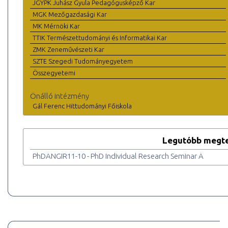
JGYPK Juhász Gyula Pedagógusképző Kar
MGK Mezőgazdasági Kar
MK Mérnöki Kar
TTIK Természettudományi és Informatikai Kar
ZMK Zeneművészeti Kar
SZTE Szegedi Tudományegyetem
Összegyetemi
Önálló intézmény
Gál Ferenc Hittudományi Főiskola
Legutóbb megte
PhDANGIR11-10 - PhD Individual Research Seminar A