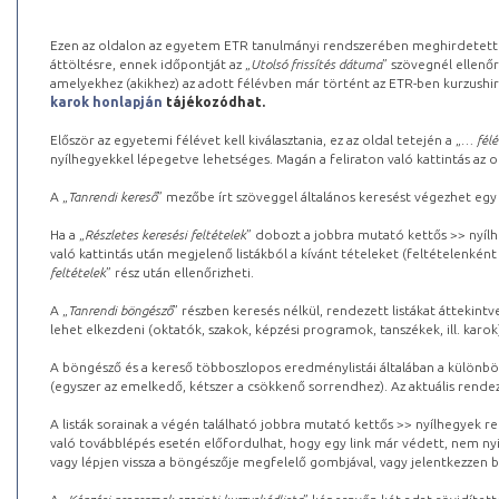
Ezen az oldalon az egyetem ETR tanulmányi rendszerében meghirdetett k
áttöltésre, ennek időpontját az „
Utolsó frissítés dátuma
” szövegnél ellenőr
amelyekhez (akikhez) az adott félévben már történt az ETR-ben kurzushi
karok honlapján
tájékozódhat.
Először az egyetemi félévet kell kiválasztania, ez az oldal tetején a „
… félé
nyílhegyekkel lépegetve lehetséges. Magán a feliraton való kattintás az old
A „
Tanrendi kereső
” mezőbe írt szöveggel általános keresést végezhet egy
Ha a „
Részletes keresési feltételek
” dobozt a jobbra mutató kettős >> nyílh
való kattintás után megjelenő listákból a kívánt tételeket (feltételenként
feltételek
” rész után ellenőrizheti.
A „
Tanrendi böngésző
” részben keresés nélkül, rendezett listákat áttekin
lehet elkezdeni (oktatók, szakok, képzési programok, tanszékek, ill. karok
A böngésző és a kereső többoszlopos eredménylistái általában a különböz
(egyszer az emelkedő, kétszer a csökkenő sorrendhez). Az aktuális rendez
A listák sorainak a végén található jobbra mutató kettős >> nyílhegyek r
való továbblépés esetén előfordulhat, hogy egy link már védett, nem nyi
vagy lépjen vissza a böngészője megfelelő gombjával, vagy jelentkezzen be