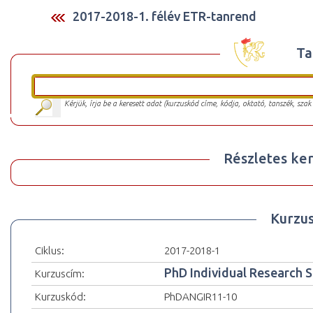
2017-2018-1. félév ETR-tanrend
Ta
Kérjük, írja be a keresett adat (kurzuskód címe, kódja, oktató, tanszék, szak
Részletes ker
Kurzu
Ciklus:
2017-2018-1
PhD Individual Research 
Kurzuscím:
Kurzuskód:
PhDANGIR11-10