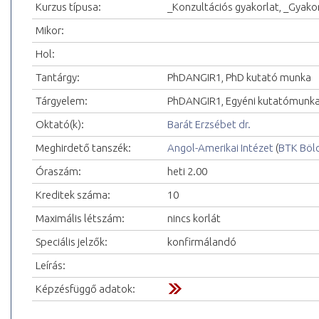
Kurzus típusa:
_Konzultációs gyakorlat, _Gyakor
Mikor:
Hol:
Tantárgy:
PhDANGIR1, PhD kutató munka
Tárgyelem:
PhDANGIR1, Egyéni kutatómunka
Oktató(k):
Barát Erzsébet dr.
Meghirdető tanszék:
Angol-Amerikai Intézet
(
BTK Böl
Óraszám:
heti 2.00
Kreditek száma:
10
Maximális létszám:
nincs korlát
Speciális jelzők:
konfirmálandó
Leírás:
Képzésfüggő adatok: