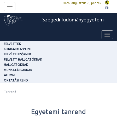
2026. augusztus 7., péntek
Toggle
EN
navigation
Szegedi Tudományegyetem
Toggl
navig
FELVETTEK
KLINIKAI KÖZPONT
FELVÉTELIZŐKNEK
FELVETT HALLGATÓKNAK
HALLGATÓKNAK
MUNKATÁRSAKNAK
ALUMNI
OKTATÁSI REND
Tanrend
Egyetemi tanrend