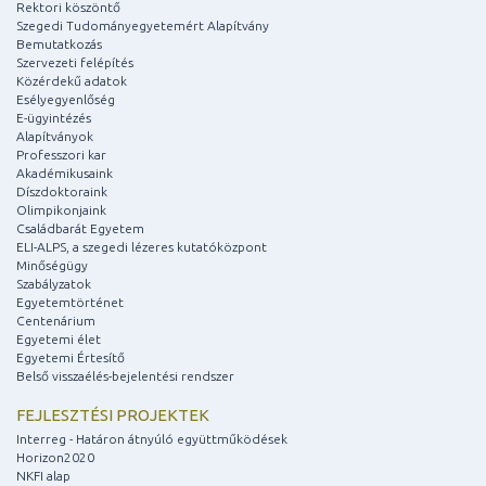
Rektori köszöntő
Szegedi Tudományegyetemért Alapítvány
Bemutatkozás
Szervezeti felépítés
Közérdekű adatok
Esélyegyenlőség
E-ügyintézés
Alapítványok
Professzori kar
Akadémikusaink
Díszdoktoraink
Olimpikonjaink
Családbarát Egyetem
ELI-ALPS, a szegedi lézeres kutatóközpont
Minőségügy
Szabályzatok
Egyetemtörténet
Centenárium
Egyetemi élet
Egyetemi Értesítő
Belső visszaélés-bejelentési rendszer
FEJLESZTÉSI PROJEKTEK
Interreg - Határon átnyúló együttműködések
Horizon2020
NKFI alap