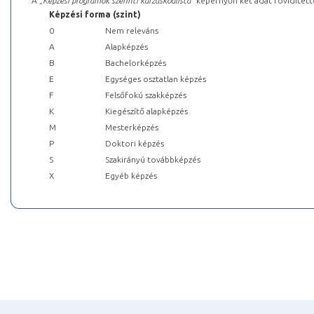
A „
Képzési programok szerinti kurzuskódlista
” képernyőn két adat rövidített
Képzési forma (szint)
0
Nem releváns
A
Alapképzés
B
Bachelorképzés
E
Egységes osztatlan képzés
F
Felsőfokú szakképzés
K
Kiegészítő alapképzés
M
Mesterképzés
P
Doktori képzés
S
Szakirányú továbbképzés
X
Egyéb képzés