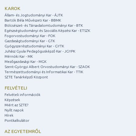
KAROK
Állam- és Jogtudományi Kar - ÁJTK
Bartók Béla Művészeti Kar - BBMK
Bölcsészet- és Társadalomtudományi Kar - BTK
Egészségtudományi és Szociális Képzési Kar - ETSZK
Fogorvostudományi Kar - FOK
Gazdaságtudományi Kar - GTK
Gyógyszerésztudományi Kar - GYTK
Juhász Gyula Pedagógusképző Kar - JGYPK
Mérnöki Kar - MK
Mezőgazdasági Kar - MGK
Szent-Györgyi Albert Orvostudományi Kar - SZAOK
Természettudományi és Informatikai Kar - TTIK
SZTE Tanárképző Központ
FELVÉTELI
Felvételi információk
Képzések
Miért az SZTE?
Nyílt napok
Hírek
Pontkalkulátor
AZ EGYETEMRŐL