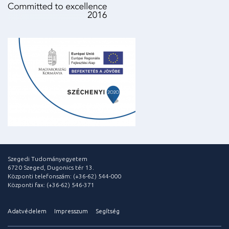
Szegedi Tudományegyetem
6720 Szeged, Dugonics tér 13.
Központi telefonszám: (+36-62) 544-000
Központi fax: (+36-62) 546-371
Adatvédelem
Impresszum
Segítség